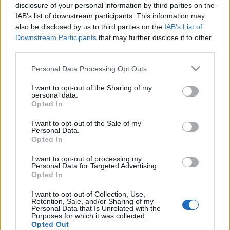
disclosure of your personal information by third parties on the
Mielőtt elkezdenéd, ellenőrizd le oldaladat!
IAB’s list of downstream participants. This information may
1. A Google Analytics segítségével leellenőrizheted,
also be disclosed by us to third parties on the
IAB’s List of
hogy hány százalékban látogatják weboldaladat
Downstream Participants
that may further disclose it to other
okostelefonról és hány látogatót hoz a Google kereső
third parties.
szolgáltatása.
Please note that this website/app uses one or more Google
www.google.com/analytics
Personal Data Processing Opt Outs
services and may gather and store information including but
not limited to your visit or usage behaviour. You may click to
I want to opt-out of the Sharing of my
personal data.
grant or deny consent to Google and its third-party tags to
Ha a továbbiakban szeretnéd sikeresen mérni a
Opted In
use your data for below specified purposes in below Google
közösségi média felületeidet, olvasd el alábbi
consent section.
cikkünket is:
I want to opt-out of the Sale of my
Personal Data.
http://kozossegimedia.cafeblog.hu/2015/05/11/igy-
Opted In
merd-sikereidet-a-kozossegi-media-feluleteken/
I want to opt-out of processing my
Personal Data for Targeted Advertising.
Opted In
2. Ha úgy gondolod, vagy nem tudod, hogy
I want to opt-out of Collection, Use,
mobilbarát az oldalad, ellenőrizd le itt:
Retention, Sale, and/or Sharing of my
https://goo.gl/SIJZBT
Personal Data that Is Unrelated with the
Purposes for which it was collected.
Opted Out