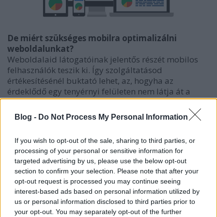
De miért szükséges mobilra optimalizálni
weboldalunkat?
Weboldalaid látogatóinak jelentős részét mobilos
felhasználók teszik ki. Így szolgáltatásod
értékesítésénél buktató lehet, az, hogyha az
érdeklődő egy tenyérnyi felületen nem látja át a
weboldaladat és érdektelenné válik.Ez az egyik ok.
A másik, ami szükségessé teszi az optimalizálást, a
Blog -
Do Not Process My Personal Information
Google Inc. szigorítása. Eddig csak a rangsorolásban
kerültél hátra, a nem mobilbarát felületed miatt.
If you wish to opt-out of the sale, sharing to third parties, or
Idén májustól
már elképzelhető, hogy nem jelenik
processing of your personal or sensitive information for
meg oldalad a keresési találatok között, azért, hogy
targeted advertising by us, please use the below opt-out
a felhasználó hamarabb megtalálja az általa
section to confirm your selection. Please note that after your
keresett minőségi tartalmat, ezzel a felhasználói
opt-out request is processed you may continue seeing
élményt növelve.
A nem mobilbarát weboldal -
interest-based ads based on personal information utilized by
hiába tartalmas – nem számít minőséginek.
us or personal information disclosed to third parties prior to
your opt-out. You may separately opt-out of the further