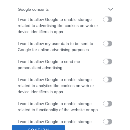
Google consents
I want to allow Google to enable storage
related to advertising like cookies on web or
device identifiers in apps.
I want to allow my user data to be sent to
Google for online advertising purposes.
I want to allow Google to send me
personalized advertising.
I want to allow Google to enable storage
related to analytics like cookies on web or
device identifiers in apps.
I want to allow Google to enable storage
Tippek az optimalizáláshoz:
related to functionality of the website or app.
- A jó design nem egyenlő az optimalizálással.
- Ésszerűsítsd a tartalmak elhelyezését,
I want to allow Google to enable storage
weboldalad elrendezését. Vázold fel a lehetséges
related to personalization.