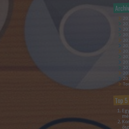
Archí
20
202
202
20
202
20
20
20
20
20
20
20
To
Top 5
Egy
mém
Kor
ősz