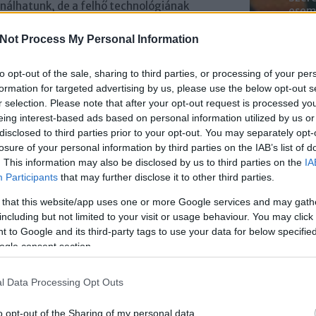
nálhatunk, de a felhő technológiának
esemé
lt, feltöltött és nyilvánosan is
mened
i megosztását, s így a tudásmegosztást is
Youtu
Not Process My Personal Information
lehe
oldal
to opt-out of the sale, sharing to third parties, or processing of your per
alka
formation for targeted advertising by us, please use the below opt-out s
bátr
r selection. Please note that after your opt-out request is processed y
eing interest-based ads based on personal information utilized by us or
Chatb
disclosed to third parties prior to your opt-out. You may separately opt-
SZÓLJ HOZZÁ
losure of your personal information by third parties on the IAB’s list of
Szere
. This information may also be disclosed by us to third parties on the
IA
Mess
Participants
that may further disclose it to other third parties.
 that this website/app uses one or more Google services and may gath
including but not limited to your visit or usage behaviour. You may click 
 to Google and its third-party tags to use your data for below specifi
Hogyan mérd
Mire
ogle consent section.
az
számíthatunk
elköteleződést
a Facebook-on
a közösségi
és Instagram-
l Data Processing Opt Outs
médiában?
on 2025-ben?
o opt-out of the Sharing of my personal data.