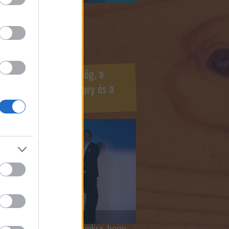
ook oldaldoboz
r Marketing Szövetség, a
ÍV, az Internet Hungary és a
mus szakma díjai
 megtiszteltetés számunkra, hogy