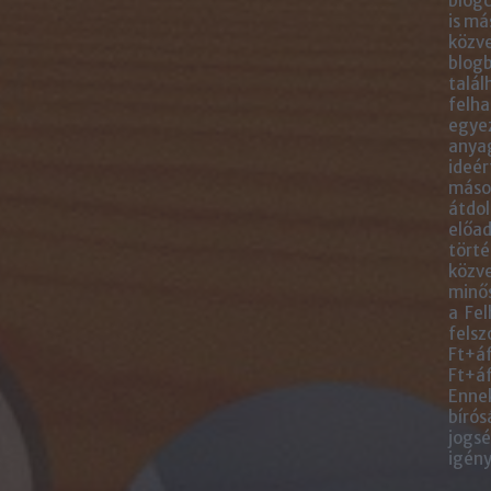
blogc
is má
közve
blogb
talál
felha
egye
anyag
ideér
másol
átdol
előad
törté
közve
minős
a Fel
felsz
Ft+áf
Ft+áf
Ennek
bírós
jogsé
igény