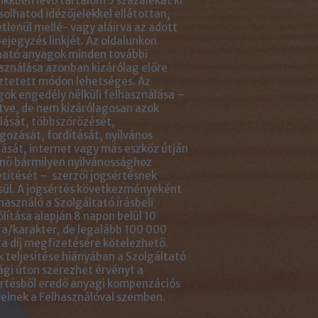
ikkben lévő tartalom 5 százalékát ki
solhatod idézőjelekkel ellátottan,
tlenül mellé- vagy aláírva az adott
ejegyzés linkjét. Az oldalunkon
ható anyagok minden további
sználása azonban kizárólag előre
ztetett módon lehetséges. Az
ok engedély nélküli felhasználása –
tve, de nem kizárólagosan azok
ását, többszörözését,
gozását, fordítását, nyilvános
ását, internet vagy más eszköz útján
nő bármilyen nyilvánossághoz
títését – szerzői jogsértésnek
ül. A jogsértés következményeként
használó a Szolgáltató írásbeli
ólítása alapján 8 napon belül 10
a/karakter, de legalább 100 000
a díj megfizetésére kötelezhető.
 teljesítése hiányában a Szolgáltató
ági úton szerezhet érvényt a
rtésből eredő anyagi kompenzációs
einek a Felhasználóval szemben.