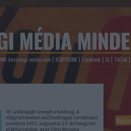
GI MÉDIA MIND
NK: kozossegi-media.com
KÖNYVEINK
Facebook
AI
TikTok
10. szülinapját ünnepli a hashtag. A
Közös
világtörténelem első hashtaget tartalmazó
mondata 2007. augusztus 23-án hangzott
el @factoryjoe, azaz Chris Messina