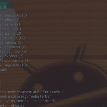
vum
26 augusztus
(
6
)
6 július
(
11
)
6 június
(
9
)
26 május
(
11
)
6 április
(
20
)
26 március
(
12
)
26 február
(
5
)
25 december
(
8
)
25 november
(
4
)
25 október
(
7
)
25 szeptember
(
8
)
25 augusztus
(
5
)
vább
...
 kis nevetés sosem árt! - Koronavírus
ek a közösségi média térben
onavírus mémek – itt a harmadik,
i-téli felvonás