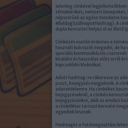
Jelenleg címkével legjellemzőbben
témaköröket, nemzeti ünnepeket, h
népszerűek az egész mondatos hash
#BoldogSzülinapotHashtag). A címk
dupla keresztet helyez el az illető (
Címkézés esetén érdemes a témáva
használt kulcsszót megadni, de ha v
speciális kommunikációs csatornát
kitalálni és használat előtt erről 
kapcsolódni kívánókat.
Adott hashtag-re rákeresve az adott
poszt, bejegyzés megjelenik. A cím
adatvédelemre. Ha címkéket haszn
bejegyzéseknél, a címkén keresztül 
bejegyzésünkre, akik az eredeti beál
a címkékhez tartozó keresési meg
egyediek lesznek.
Hashtaget a fotómegosztást lehető