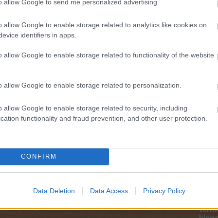
to allow Google to send me personalized advertising.
Magy
Marke
o allow Google to enable storage related to analytics like cookies on
től 5
evice identifiers in apps.
fődíj
díjja
médi
o allow Google to enable storage related to functionality of the website
Így ha
o allow Google to enable storage related to personalization.
o allow Google to enable storage related to security, including
cation functionality and fraud prevention, and other user protection.
CONFIRM
Data Deletion
Data Access
Privacy Policy
Az an
termé