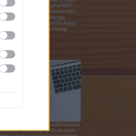
ar Marketing Szövetség hat KKV
ting Gyémánt Díjjal, Turizmus Kft-
 díjjal, az Internet Hungary egy
jal, a KREATÍV pedig egy Influ Arany
l tüntette ki cégünket közösségi
a kampányaiért.
sználd cikkeinket...
yagok linkkel történő továbbosztása
szetesen lehetséges, sőt az adott