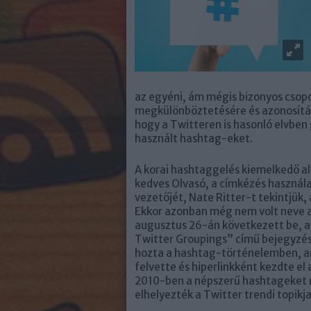
az egyéni, ám mégis bizonyos csop
megkülönböztetésére és azonosításá
hogy a Twitteren is hasonló elvben
használt hashtag-eket.
A korai hashtaggelés kiemelkedő ala
kedves Olvasó, a címkézés használ
vezetőjét, Nate Ritter-t tekintjük,
Ekkor azonban még nem volt neve 
augusztus 26-án következett be, a
Twitter Groupings” című bejegyzést 
hozta a hashtag-történelemben, am
felvette és hiperlinkként kezdte el
2010-ben a népszerű hashtageket 
elhelyezték a Twitter trendi topikja