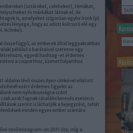
 embereket (sztárokat, celebeket), témákat,
elyszíneket és márkákat látnak el, de
tagek is, amelyeket szigorúan egybe írunk (pl.
ézés lényege, hogy az adott kulcsszó elé egy
Keres
pl. #címke).
l összefüggő, az emberek által leggyakrabban
alaki például a barátaival szeretne egy
 létrehozni, egyedi hashtag-et érdemes
Közös
értesíteni a csoporthoz, üzenetfolyamhoz
 oldalon lévő összes ilyen címkével ellátott
kézésnél ezért érdemes figyelni az
álunk nem nyilvánosságra szánt
csak azok fognak rátalálni keresés esetén is
lítások szerint is láthatják a bejegyzést, tehát
jelenítések minden egyes ember számára
vé tevő Instagram-on 2011 óta, míg a
Szere