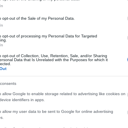
In
Faceb
o opt-out of the Sale of my Personal Data.
In
trackback/id/5472672
to opt-out of processing my Personal Data for Targeted
Magya
ing.
In
KREAT
k
értelmében felhasználói tartalomnak minősülnek, értük a
felelősséget nem vállal, azokat nem ellenőrzi. Kifogás esetén
o opt-out of Collection, Use, Retention, Sale, and/or Sharing
turiz
Felhasználási feltételekben
és az
adatvédelmi tájékoztatóban
.
ersonal Data that Is Unrelated with the Purposes for which it
lected.
Out
consents
o allow Google to enable storage related to advertising like cookies on
evice identifiers in apps.
o allow my user data to be sent to Google for online advertising
s.
Nagy