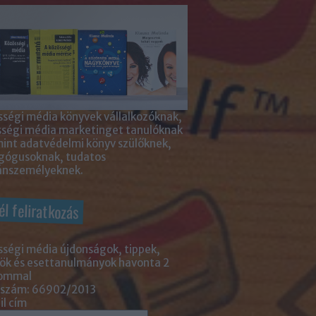
ségi média könyvek vállalkozóknak,
sségi média marketinget tanulóknak
int adatvédelmi könyv szülőknek,
gógusoknak, tudatos
nszemélyeknek.
él feliratkozás
ségi média újdonságok, tippek,
ök és esettanulmányok havonta 2
lommal
 szám: 66902/2013
l cím