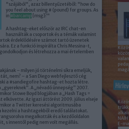
"szájából", azaz billentyűzetéből: "how do
you feel about using # (pound) for groups. As
in
#barcamp
[msg]?"
A hashtag-eket először az IRC chat-en
használták a csoportok és a témák valamint
ortok érdeklődésére számot tartó üzenetek
ra. Ez a funkció inspirálta Chris Messina-t,
Közös
 gondolkodjon és létrehozza a mai értelemben
közö
valam
peda
magá
kjának – milyen jó történelmi síkra emeljük,
atát, nem? – a San Diego webfejlesztő cég
 aki a #sandiegofire hashtag-et hozta létre.
Hírlev
a „gyereknek”. A „névadó ünnepség” 2007.
mikor Stowe Boyd blogjában a „Hash Tags =
elkövette. Az igazi áttörést 2009. július elseje
Közös
ikor a Twitter keresési algoritmusába
trükk
 a kezelni a hashtagekből eredő találatokat.
alka
rangsorolva megalkották és a kezdőoldalon
NAIH
it, s innentől pedig nem volt megállás.
E-mai