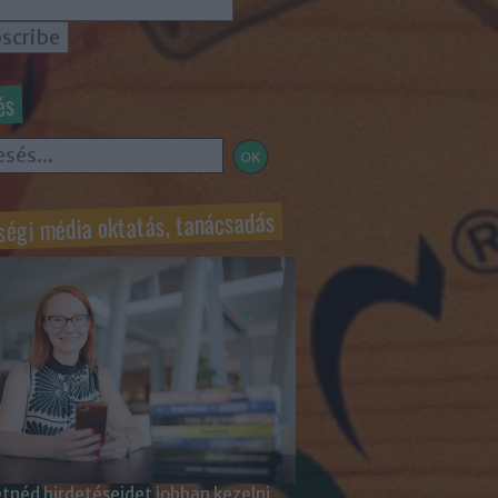
és
ségi média oktatás, tanácsadás
tnéd hirdetéseidet jobban kezelni,