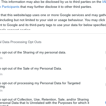
 is, amelyek – a jelenleg rendelkezésre álló
. This information may also be disclosed by us to third parties on the
IA
Faceb
tesek a GVH által megfogalmazott elvárásokkal,
Participants
that may further disclose it to other third parties.
ztán a fogyasztók, hanem az adott platform
 that this website/app uses one or more Google services and may gath
lgálják.
including but not limited to your visit or usage behaviour. You may click 
Magya
 to Google and its third-party tags to use your data for below specifi
 jogszerűségét a GVH ugyan nem minősítette
ogle consent section.
a figyelemmel), de ezúton is megerősíti, hogy
KREAT
egy magánszemély (legyen az közszereplő,
turiz
, vlogger) közösségi oldalán írt posztjainak
l Data Processing Opt Outs
, ellentételezett) tartalom, ha abban
o opt-out of the Sharing of my personal data.
özérthetően,
In
yosan, a fogyasztók számára szembetűnően
o opt-out of the Sale of my Personal Data.
In
to opt-out of processing my Personal Data for Targeted
ing.
In
Nagy
o opt-out of Collection, Use, Retention, Sale, and/or Sharing
N, SEMLEGES VÉLEMÉNY VAGY
ersonal Data that Is Unrelated with the Purposes for which it
Magy
lected.