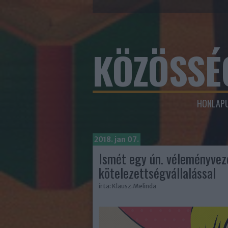
KÖZÖSSÉ
HONLAPU
2018. jan 07.
Ismét egy ún. véleményvez
kötelezettségvállalással
írta:
Klausz.Melinda