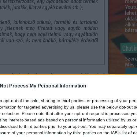
mened
gy keretszerződés, egy ajándékba adott termék
Youtu
lék, jutalék, illetve egyéb bevétel stb.);
lehe
oldal
enő, különböző stílusú, formájú és tartalmú
alka
gy jelennek meg fizetett vagy egyéb módon
bátr
talmak, hogy nem egyértelmű vagy egyáltalán
ól van szó, és nem önálló, bármiféle érdektől
Chatb
Szere
Mess
en gyakorlatok miatt számos versenyfelügyeleti
böző piacokon, azonban ezen eljárásoknál
Not Process My Personal Information
rdek egy, a különböző piaci szereplőknek
égvállalással – legalábbis rövid távon. A GVH
jánlásokat, iránymutatásokat is, azonban úgy
to opt-out of the sale, sharing to third parties, or processing of your per
i és a fogyasztói szokásoknál jelentkező
formation for targeted advertising by us, please use the below opt-out s
legi ügyben elfogadott kötelezettségvállalás
r selection. Please note that after your opt-out request is processed y
s lehet a piaci szereplőknek.
eing interest-based ads based on personal information utilized by us or
disclosed to third parties prior to your opt-out. You may separately opt-
követniük kell a használt platform hirdetési és
losure of your personal information by third parties on the IAB’s list of