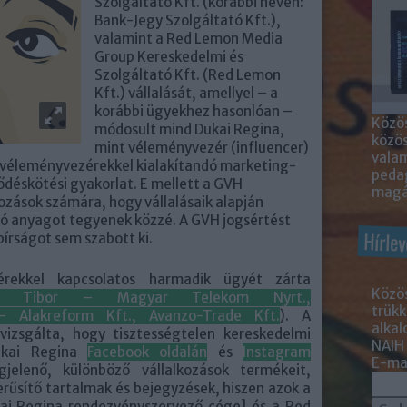
Szolgáltató Kft. (korábbi nevén:
Bank-Jegy Szolgáltató Kft.),
valamint a Red Lemon Media
Group Kereskedelmi és
Szolgáltató Kft. (Red Lemon
Kft.) vállalását, amellyel – a
korábbi ügyekhez hasonlóan –
Közös
módosult mind Dukai Regina,
közö
mint véleményvezér (influencer)
valam
 véleményvezérekkel kialakítandó marketing-
peda
éskötési gyakorlat. E mellett a GVH
magá
kozások számára, hogy vállalásaik alapján
tó anyagot tegyenek közzé. A GVH jogsértést
Hírlev
bírságot sem szabott ki.
ekkel kapcsolatos harmadik ügyét zárta
Közös
a Tibor – Magyar Telekom Nyrt.,
trükk
 Alakreform Kft., Avanzo-Trade Kft.
). A
alka
vizsgálta, hogy tisztességtelen kereskedelmi
NAIH
kai Regina
Facebook oldalán
és
Instagram
E-mai
gjelenő, különböző vállalkozások termékeit,
erűsítő tartalmak és bejegyzések, hiszen azok a
kai Regina rendezvényszervező cége] és a Red