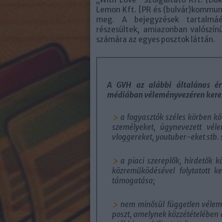
Lemon Kft. [PR és (bulvár)kommun
meg. A bejegyzések tartalmáér
részesültek, amiazonban valószí
számára az egyes posztok láttán.
A GVH az alábbi általános ér
médiában véleményvezéren keres
a fogyasztók széles körben k
személyeket, úgynevezett véle
vloggereket, youtuber-eket stb. 
a piaci szereplők, hirdetők 
közreműködésével folytatott k
támogatása;
nem minősül független véle
poszt, amelynek közzétételében 