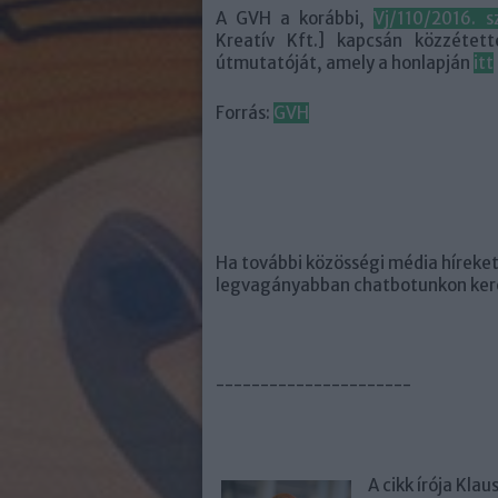
A GVH a korábbi,
Vj/110/2016. 
Kreatív Kft.] kapcsán közzétet
útmutatóját, amely a honlapján
itt
Forrás:
GVH
Ha további közösségi média híreket
legvagányabban chatbotunkon kere
----------------------
A cikk írója Kla