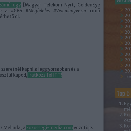
számú ügy
[Magyar Telekom Nyrt, GoldenEye
20
te a
#GVH #Megfeleles #Velemenyvezer
című
202
érhető el.
202
20
202
20
20
20
20
20
20
 szeretnél kapni,a leggyorsabban és a
20
sztül kapod,
iratkozz fel ITT!
To
Top 5
Egy
mém
Kor
ősz
Kor
usz Melinda, a
kozossegi-media.com
vezetője.