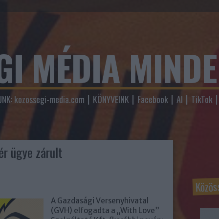
GI MÉDIA MIND
NK: kozossegi-media.com
KÖNYVEINK
Facebook
AI
TikTok
ér ügye zárult
Közös
A Gazdasági Versenyhivatal
(GVH) elfogadta a „With Love”