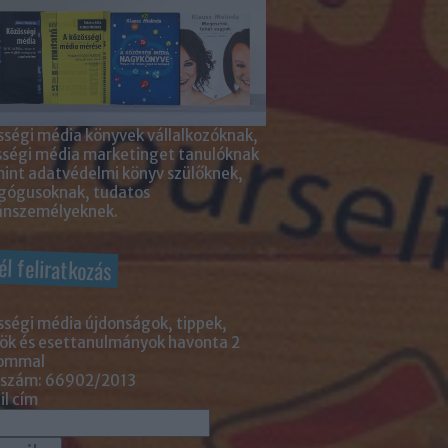
ségi média könyvek vállalkozóknak,
sségi média marketinget tanulóknak
int adatvédelmi könyv szülőknek,
gógusoknak, tudatos
nszemélyeknek.
él feliratkozás
ségi média újdonságok, tippek,
ök és esettanulmányok havonta 2
lommal
 szám: 66902/2013
l cím