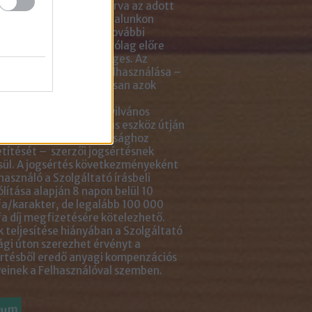
tlenül mellé- vagy aláírva az adott
ejegyzés linkjét. Az oldalunkon
ható anyagok minden további
sználása azonban kizárólag előre
ztetett módon lehetséges. Az
ok engedély nélküli felhasználása –
tve, de nem kizárólagosan azok
ását, többszörözését,
gozását, fordítását, nyilvános
ását, internet vagy más eszköz útján
nő bármilyen nyilvánossághoz
títését – szerzői jogsértésnek
ül. A jogsértés következményeként
használó a Szolgáltató írásbeli
ólítása alapján 8 napon belül 10
a/karakter, de legalább 100 000
a díj megfizetésére kötelezhető.
 teljesítése hiányában a Szolgáltató
ági úton szerezhet érvényt a
rtésből eredő anyagi kompenzációs
einek a Felhasználóval szemben.
vum