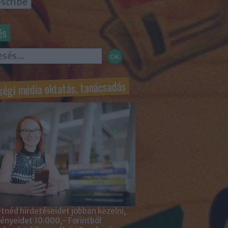
és
ségi média oktatás, tanácsadás
tnéd hirdetéseidet jobban kezelni,
nyeidet 10.000,- Forintból