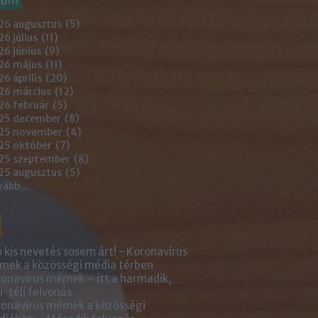
26 augusztus
(
5
)
6 július
(
11
)
6 június
(
9
)
26 május
(
11
)
6 április
(
20
)
26 március
(
12
)
26 február
(
5
)
25 december
(
8
)
25 november
(
4
)
25 október
(
7
)
25 szeptember
(
8
)
25 augusztus
(
5
)
vább
...
 kis nevetés sosem árt! - Koronavírus
ek a közösségi média térben
onavírus mémek – itt a harmadik,
i-téli felvonás
onavírus mémek a közösségi