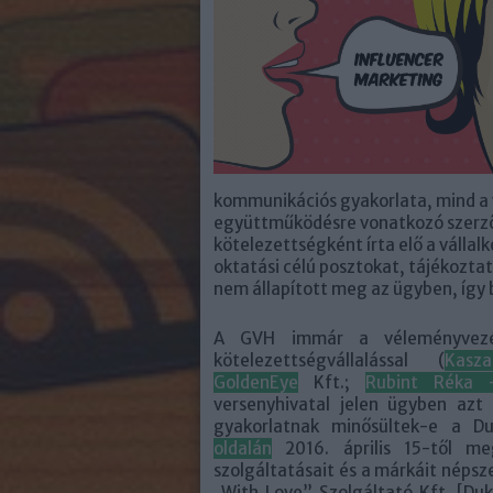
kommunikációs gyakorlata, mind a
együttműködésre vonatkozó szerződ
kötelezettségként írta elő a vállal
oktatási célú posztokat, tájékozta
nem állapított meg az ügyben, így 
A GVH immár a véleményvezér
kötelezettségvállalással (
Kasz
GoldenEye
Kft.;
Rubint Réka –
versenyhivatal jelen ügyben azt 
gyakorlatnak minősültek-e a Du
oldalán
2016. április 15-től me
szolgáltatásait és a márkáit népsz
„With Love” Szolgáltató Kft. [Du