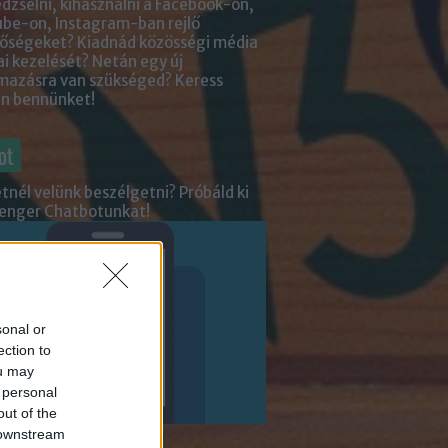
zselni, kihasználni a Facebook-on,
be-on, Instagram-ban rejlő
tőségeket? Kiadnád közösségi média
ai kezelését? Netán egy új
lmazásra van szükséged?
Keress
an bennünket!
ot
tnél velünk beszélgetni? Próbáld ki
enger Chatbotunkat!
sonal or
ection to
ou may
 personal
out of the
 downstream