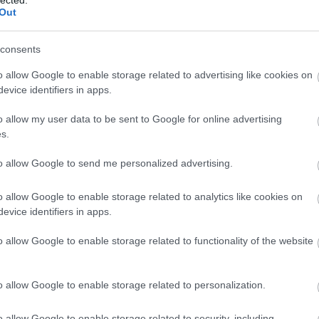
LENSZOLGÁLTATÁS VAGY EGYÉB
Marke
Out
től 5
 ÉRDEK (IS) ÁLL MÖGÖTTE, IDE
fődíj
EKET IS,
díjja
consents
médi
o allow Google to enable storage related to advertising like cookies on
evice identifiers in apps.
Így ha
o allow my user data to be sent to Google for online advertising
s.
to allow Google to send me personalized advertising.
 OLDAL FENNTARTÓJA, A
KEDVEZMÉNYT, AJÁNDÉKOT
o allow Google to enable storage related to analytics like cookies on
ATÁST KAP A POSZTÉRT,
evice identifiers in apps.
ÁSÉRT CSERÉBE, VALAMINT
o allow Google to enable storage related to functionality of the website
Az an
termé
o allow Google to enable storage related to personalization.
blogc
is má
o allow Google to enable storage related to security, including