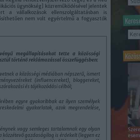
ikációs ügynökség] közreműködésével jelentek
t a vállalkozások ellenszolgáltatásban is
Keres
nűsíthetően nem volt egyértelmű a fogyasztók
Közös
vényű megállapításokat tette a közösségi
ztül történő reklámozással összefüggésben:
övetnek a közösségi médiában népszerű, ismert
ményvezéreket (influencereket), bloggereket,
szórakozási és tájékozódási célból;
körében egyre gyakoribbak az ilyen személyek
ereskedelmi gyakorlatok, azok megrendelése,
ménynek vagy semleges tartalomnak egy olyan
Szere
a közzétevő gazdaságilag is érdekelt (legyen ez
esemé