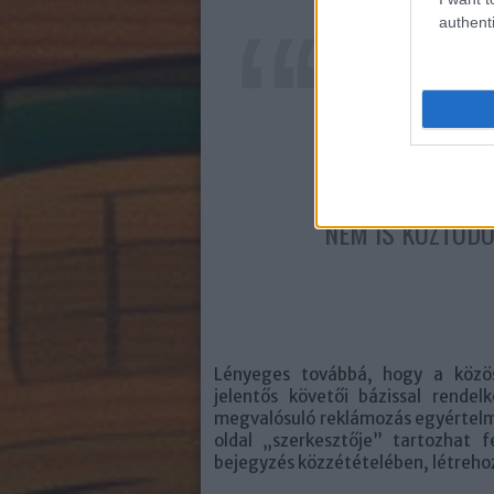
authenti
II. HA VALAKI 
VÁLLALKOZ
REKLÁMOZZA
KAPCSOLAT
KERESKEDELMI 
NEM IS KÖZTUDO
Lényeges továbbá, hogy a közö
jelentős követői bázissal rende
megvalósuló reklámozás egyértelm
oldal „szerkesztője” tartozhat 
bejegyzés közzétételében, létreho