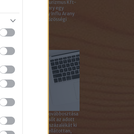
ting Gyémánt Díjjal, Turizmus Kft-
 díjjal, az Internet Hungary egy
jal, a KREATÍV pedig egy Influ Arany
l tüntette ki cégünket közösségi
a kampányaiért.
sználd cikkeinket...
yagok linkkel történő továbbosztása
szetesen lehetséges, sőt az adott
ikkben lévő tartalom 5 százalékát ki
solhatod idézőjelekkel ellátottan,