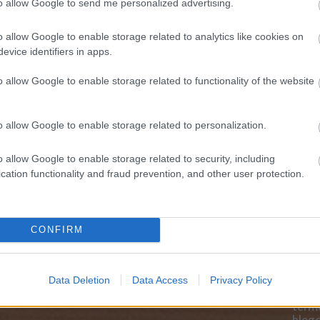
to allow Google to send me personalized advertising.
Magy
trackback/id/13592961
Marke
o allow Google to enable storage related to analytics like cookies on
től 5
evice identifiers in apps.
fődíj
díjja
k
értelmében felhasználói tartalomnak minősülnek, értük a
médi
o allow Google to enable storage related to functionality of the website
felelősséget nem vállal, azokat nem ellenőrzi. Kifogás esetén
Felhasználási feltételekben
és az
adatvédelmi tájékoztatóban
.
Így ha
o allow Google to enable storage related to personalization.
o allow Google to enable storage related to security, including
cation functionality and fraud prevention, and other user protection.
CONFIRM
Data Deletion
Data Access
Privacy Policy
Az an
termé