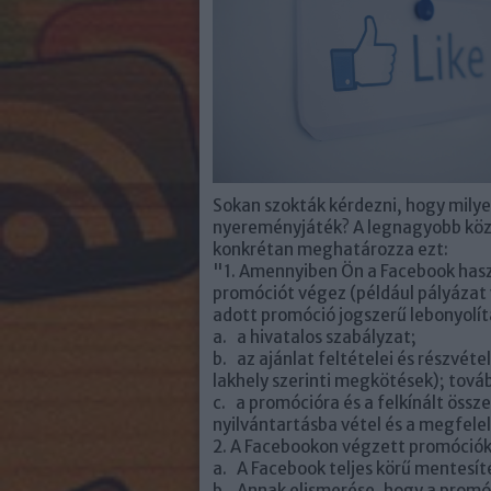
Sokan szokták kérdezni, hogy mily
nyereményjáték? A legnagyobb köz
konkrétan meghatározza ezt:
"1. Amennyiben Ön a Facebook has
promóciót végez (például pályázat
adott promóció jogszerű lebonyolítá
a. a hivatalos szabályzat;
b. az ajánlat feltételei és részvéte
lakhely szerinti megkötések); tová
c. a promócióra és a felkínált össze
nyilvántartásba vétel és a megfel
2. A Facebookon végzett promóciókn
a. A Facebook teljes körű mentesít
b. Annak elismerése, hogy a prom