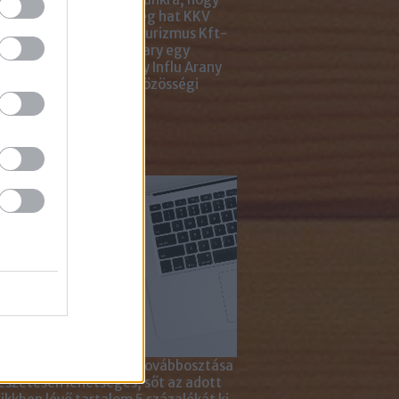
ar Marketing Szövetség hat KKV
ting Gyémánt Díjjal, Turizmus Kft-
 díjjal, az Internet Hungary egy
jal, a KREATÍV pedig egy Influ Arany
l tüntette ki cégünket közösségi
a kampányaiért.
sználd cikkeinket...
yagok linkkel történő továbbosztása
szetesen lehetséges, sőt az adott