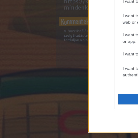
https://kozossegi-media-
I want 
mindenkinek.blog.hu/api/
I want t
Kommentek:
web or d
A hozzászólások a
vonatkozó jogszabályo
I want t
szolgáltatás technikai
üzemeltetője semmilyen 
forduljon a blog szerkesztőjéhez. Részletek a
or app.
I want t
I want t
authenti