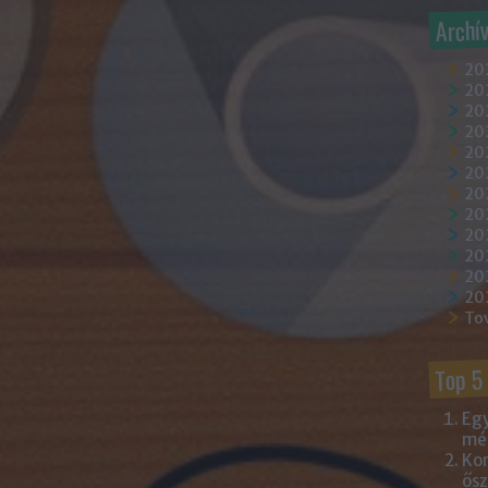
Archí
20
202
202
20
202
20
20
20
20
20
20
20
To
Top 5
Egy
mém
Kor
ősz