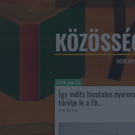
KÖZÖSSÉ
HONLAPU
2018. jan 22.
Így indíts hivatalos nyere
törölje le a Fb...
írta:
BDóra.