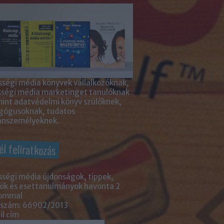
ségi média könyvek vállalkozóknak,
sségi média marketinget tanulóknak
int adatvédelmi könyv szülőknek,
gógusoknak, tudatos
nszemélyeknek.
él feliratkozás
ségi média újdonságok, tippek,
ök és esettanulmányok havonta 2
lommal
 szám: 66902/2013
l cím