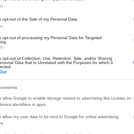
futtatni, mert jó marketing eszköz szokott
In
alra, majd irányít tovább a weboldalra is.
Faceb
 hogy nem kell állandóan nyereményjátékot
zönként, akkor nagyobb lesz az érdeklődés.
o opt-out of the Sale of my Personal Data.
In
to opt-out of processing my Personal Data for Targeted
Magya
ing.
SZÓLJ HOZZÁ
In
KREAT
o opt-out of Collection, Use, Retention, Sale, and/or Sharing
turiz
ersonal Data that Is Unrelated with the Purposes for which it
lected.
Out
Téged is
Az első lépések
consents
figyelnek a
Facebook
felületek? Így
oldalad
o allow Google to enable storage related to advertising like cookies on
állítsd le az
létrehozása
evice identifiers in apps.
adatgyűjtést!
után!
o allow my user data to be sent to Google for online advertising
s.
Nagy