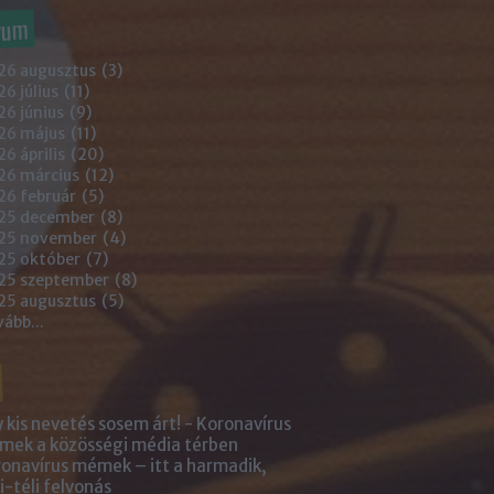
vum
26 augusztus
(
3
)
6 július
(
11
)
6 június
(
9
)
26 május
(
11
)
6 április
(
20
)
26 március
(
12
)
26 február
(
5
)
25 december
(
8
)
25 november
(
4
)
25 október
(
7
)
25 szeptember
(
8
)
25 augusztus
(
5
)
vább
...
 kis nevetés sosem árt! - Koronavírus
ek a közösségi média térben
onavírus mémek – itt a harmadik,
i-téli felvonás