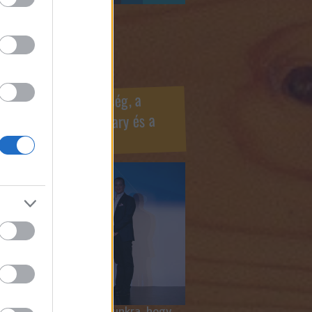
ook oldaldoboz
r Marketing Szövetség, a
ÍV, az Internet Hungary és a
mus szakma díjai
 megtiszteltetés számunkra, hogy