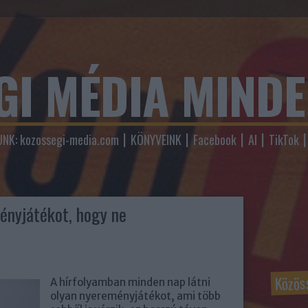
GI MÉDIA MIND
NK: kozossegi-media.com
KÖNYVEINK
Facebook
AI
TikTok
ményjátékot, hogy ne
Közös
A hírfolyamban minden nap látni
olyan nyereményjátékot, ami több