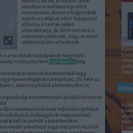
sebből is vérzik, ez hosszú távon
veszélyes is tud lenni a profilra
vonatkozóan, hiszen a kiugró hibák
esetén az oldal az adott bejegyzést
előzetes értesítés nélkül
eltávolíthatja, de 2010-ben arra is
számtalan példa volt, hogy az adott
oldalt letörölte a Facebook.
Közös
közö
en is a Facebook szabályoknak megfelelő
valam
össégi média platform
szabályzata
elég
peda
magá
ználatával promócióról kommunikál vagy
 vagy nyereményjáték formájában), Ön felel az
sáért, ideértve például a következőket is:
Hírlev
li jogosultsági követelményei (például életkor és
bbá
Közös
s díjra vonatkozó előírások teljesítése (például
trükk
elő szabályozói jóváhagyások megszerzése).
alka
ak ki kell terjedniük a következőkre:
NAIH
ése minden jelentkező vagy résztvevő részéről.
E-mai
óciót a Facebook nem támogatja, nem hagyja