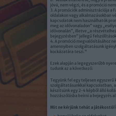
jóvá, nem végzi, és a promóció nem
3. A promóciók adminisztrációja a
oldalakon vagy alkalmazásokban vé
kapcsolatok nem használhatók prom
meg az idővonaladon” vagy „esély
idővonalán”, illetve „a részvételhe
bejegyzésben” jellegű felszólítás
4. A promóció megvalósításához nem
amennyiben szolgáltatásunk igényb
kockázatára teszi."
Ezek alapján a legegyszerűbb nyer
tudunk az a következő:
Tegyünk fel egy teljesen egyszerű 
szolgáltatásunkkal kapcsolatban, a
készítsünk egy 2-4 képből álló kollá
hozzászólásba beírni a bejegyzés al
Mit ne kérjünk tehát a játékostól