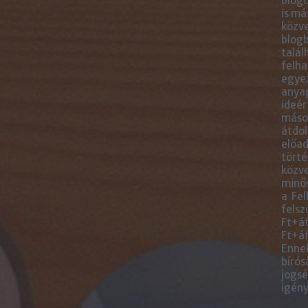
blogc
is má
közve
blogb
talál
felha
egye
anyag
ideér
másol
átdol
előad
törté
közve
minős
a Fel
felsz
Ft+áf
Ft+áf
Ennek
bírós
jogsé
igény