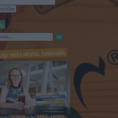
és
ségi média oktatás, tanácsadás
tnéd hirdetéseidet jobban kezelni,