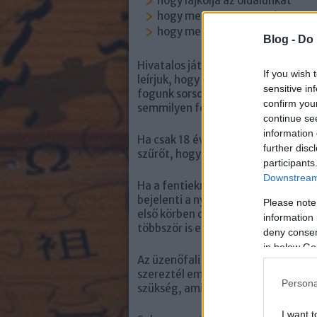
hogy lájkolja az oldalunkat
hogy megossza a tartalmat
hogy megjelölje magát vagy is
Blog -
Do 
Hivatalos játék futtatása esetén öss
If you wish 
leírjuk, hogy meddig tart a promóc
sensitive in
fogunk sorsolni és mi lesz a nyerem
confirm you
semmilyen felelősséget nem vállal 
continue se
information 
Ha csak 18 éven felülieknek szól a p
further disc
szűrőt, hogy 18 éves kor felettiekn
participants
Downstream 
Ha a fentieknek nem megfelelően já
bejelenti a nyereményjátékunkat a
Please note
első körben csak a bejegyzést távol
information 
többször is előfordul 28 napra felf
deny consent
in below Go
Az üzenőfali nyereményjátékból ne
szereztél email címeket és egyéb a
Persona
szükség, aminél szintén szabályokn
I want t