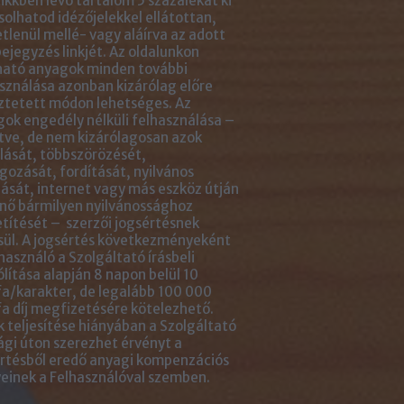
ikkben lévő tartalom 5 százalékát ki
solhatod idézőjelekkel ellátottan,
tlenül mellé- vagy aláírva az adott
ejegyzés linkjét. Az oldalunkon
ható anyagok minden további
sználása azonban kizárólag előre
ztetett módon lehetséges. Az
ok engedély nélküli felhasználása –
tve, de nem kizárólagosan azok
ását, többszörözését,
gozását, fordítását, nyilvános
ását, internet vagy más eszköz útján
nő bármilyen nyilvánossághoz
títését – szerzői jogsértésnek
ül. A jogsértés következményeként
használó a Szolgáltató írásbeli
ólítása alapján 8 napon belül 10
a/karakter, de legalább 100 000
a díj megfizetésére kötelezhető.
 teljesítése hiányában a Szolgáltató
ági úton szerezhet érvényt a
rtésből eredő anyagi kompenzációs
einek a Felhasználóval szemben.