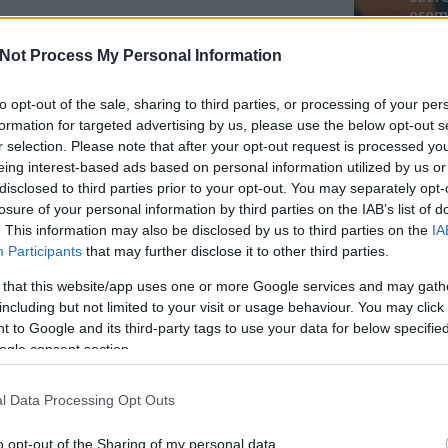
esemé
mened
merőseit egy képen, bejegyzésben.
Youtu
Not Process My Personal Information
lehe
oldal
ze kell állítani egy
játékszabályzatot,
amiben
to opt-out of the sale, sharing to third parties, or processing of your per
alka
ió, kik vehetnek benne részt mikor és hogyan
formation for targeted advertising by us, please use the below opt-out s
bátr
ény. Továbbá bele kell foglalni, hogy a facebook
r selection. Please note that after your opt-out request is processed y
a játékért és nem is támogatja anyagilag.
eing interest-based ads based on personal information utilized by us or
Chatb
disclosed to third parties prior to your opt-out. You may separately opt-
romóció, akkor a bejegyzésnél be kell állítani a
losure of your personal information by third parties on the IAB’s list of
ek jelenjen csak meg a hírfolyamban.
Szere
. This information may also be disclosed by us to third parties on the
IA
Mess
Participants
that may further disclose it to other third parties.
runk el, akkor előfordulhat, hogy valaki
 Facebooknak vagy ők maguk veszik észre és
 that this website/app uses one or more Google services and may gath
ítják el, majd a későbbiekben, ha ez még
including but not limited to your visit or usage behaviour. You may click 
üggesztik az oldalunkat.
 to Google and its third-party tags to use your data for below specifi
ogle consent section.
m lehet adatbázist növelni, tehát nem
datokat. Ehhez már egy alkalmazásra lesz
l Data Processing Opt Outs
ak kell megfelelni.
o opt-out of the Sharing of my personal data.