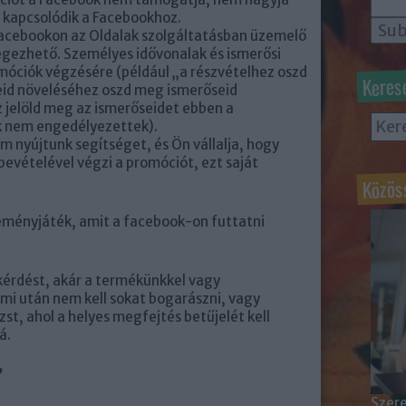
 kapcsolódik a Facebookhoz.
 Facebookon az Oldalak szolgáltatásban üzemelő
gezhető. Személyes idővonalak és ismerősi
óciók végzésére (például „a részvételhez oszd
Keres
eid növeléséhez oszd meg ismerőseid
z jelöld meg az ismerőseidet ebben a
ok nem engedélyezettek).
 nyújtunk segítséget, és Ön vállalja, hogy
evételével végzi a promóciót, ezt saját
Közös
eményjáték, amit a facebook-on futtatni
kérdést, akár a termékünkkel vagy
mi után nem kell sokat bogarászni, vagy
zst, ahol a helyes megfejtés betűjelét kell
á.
?
Szere