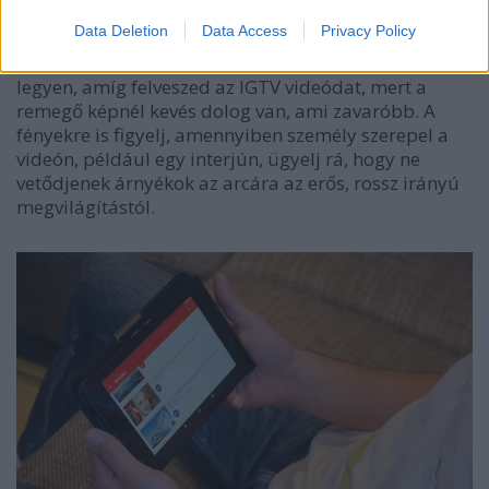
hogy minél több nézőt és minél jobb elérést
Data Deletion
Data Access
Privacy Policy
mutathass fel.
Használj egy tartót telefonodhoz, ne a kezedben
legyen, amíg felveszed az IGTV videódat, mert a
remegő képnél kevés dolog van, ami zavaróbb. A
fényekre is figyelj, amennyiben személy szerepel a
videón, például egy interjún, ügyelj rá, hogy ne
vetődjenek árnyékok az arcára az erős, rossz irányú
megvilágítástól.