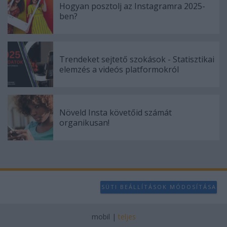
Hogyan posztolj az Instagramra 2025-
ben?
Trendeket sejtető szokások - Statisztikai
elemzés a videós platformokról
Növeld Insta követőid számát
organikusan!
SÜTI BEÁLLÍTÁSOK MÓDOSÍTÁSA
mobil
|
teljes