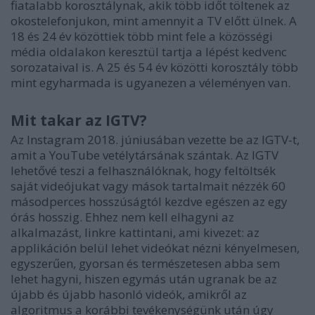
fiatalabb korosztálynak, akik több időt töltenek az
okostelefonjukon, mint amennyit a TV előtt ülnek. A
18 és 24 év közöttiek több mint fele a közösségi
média oldalakon keresztül tartja a lépést kedvenc
sorozataival is. A 25 és 54 év közötti korosztály több
mint egyharmada is ugyanezen a véleményen van.
Mit takar az IGTV?
Az Instagram 2018. júniusában vezette be az IGTV-t,
amit a YouTube vetélytársának szántak. Az IGTV
lehetővé teszi a felhasználóknak, hogy feltöltsék
saját videójukat vagy mások tartalmait nézzék 60
másodperces hosszúságtól kezdve egészen az egy
órás hosszig. Ehhez nem kell elhagyni az
alkalmazást, linkre kattintani, ami kivezet: az
applikáción belül lehet videókat nézni kényelmesen,
egyszerűen, gyorsan és természetesen abba sem
lehet hagyni, hiszen egymás után ugranak be az
újabb és újabb hasonló videók, amikről az
algoritmus a korábbi tevékenységünk után úgy