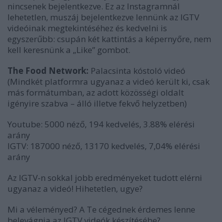
nincsenek bejelentkezve. Ez az Instagramnál
lehetetlen, muszáj bejelentkezve lennünk az IGTV
videóinak megtekintéséhez és kedvelni is
egyszerűbb: csupán két kattintás a képernyőre, nem
kell keresnünk a „Like” gombot.
The Food Network:
Palacsinta kóstoló videó
(Mindkét platformra ugyanaz a videó került ki, csak
más formátumban, az adott közösségi oldalt
igényire szabva – álló illetve fekvő helyzetben)
Youtube: 5000 néző, 194 kedvelés, 3.88% elérési
arány
IGTV: 187000 néző, 13170 kedvelés, 7,04% elérési
arány
Az IGTV-n sokkal jobb eredményeket tudott elérni
ugyanaz a videó! Hihetetlen, ugye?
Mi a véleményed? A Te cégednek érdemes lenne
belevágnia az IGTV videók készítésébe?