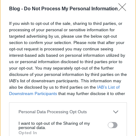
elkezdődik, alul látható lesz a lehetőség, hogy IGTV-
n is megtekinthető. Ha erre kattint a felhasználó,
Blog -
Do Not Process My Personal Information
egyből átugrik az IGTV-re és nagyobban nézheti a
videódat teljes hosszában. Végig is nézheti a 60
If you wish to opt-out of the sale, sharing to third parties, or
másodpercet, aminek a végén ki fogja írni az app,
processing of your personal or sensitive information for
hogy a folytatáshoz kattintani kell, ami szintén az
targeted advertising by us, please use the below opt-out
IGTV-re vezet. Aki már megnézte az első percet,
section to confirm your selection. Please note that after your
valószínűleg a továbbiakra is kíváncsi lesz és
opt-out request is processed you may continue seeing
kattintani fog.
interest-based ads based on personal information utilized by
us or personal information disclosed to third parties prior to
Beválik? Jöjjön egy sokkoló eredmény: A márkák,
your opt-out. You may separately opt-out of the further
akik használják az IGTV előnézeti funkcióját, 300%-
disclosure of your personal information by third parties on the
kal megnövelték a nézettségüket a korábbiakhoz
IAB’s list of downstream participants. This information may
also be disclosed by us to third parties on the
IAB’s List of
képest. Nézzük a Sephora példáját: általában 60-80
Downstream Participants
that may further disclose it to other
ezer között mozgott az IGTV videók nézettsége, majd
third parties.
elkezdték használni az előnézeti lehetőséget és ez a
szám hirtelen 1 millióra ugrott.
Please note that this website/app uses one or more Google
Personal Data Processing Opt Outs
services and may gather and store information including but
Tippek IGTV videó készítéséhez
not limited to your visit or usage behaviour. You may click to
I want to opt-out of the Sharing of my
personal data.
grant or deny consent to Google and its third-party tags to
A korábbi példa után egyértelmű, hogy ki kell
Opted In
use your data for below specified purposes in below Google