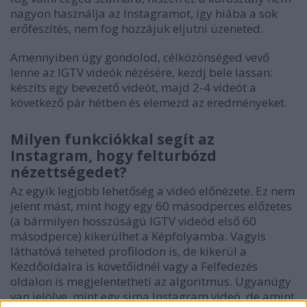
nagyon használja az Instagramot, így hiába a sok
erőfeszítés, nem fog hozzájuk eljutni üzeneted.
Amennyiben úgy gondolod, célközönséged vevő
lenne az IGTV videók nézésére, kezdj bele lassan:
készíts egy bevezető videót, majd 2-4 videót a
következő pár hétben és elemezd az eredményeket.
Milyen funkciókkal segít az
Instagram, hogy felturbózd
nézettségedet?
Az egyik legjobb lehetőség a videó előnézete. Ez nem
jelent mást, mint hogy egy 60 másodperces előzetes
(a bármilyen hosszúságú IGTV videód első 60
másodperce) kikerülhet a Képfolyamba. Vagyis
láthatóvá teheted profilodon is, de kikerül a
Kezdőoldalra is követőidnél vagy a Felfedezés
oldalon is megjelentetheti az algoritmus. Ugyanúgy
van jelölve, mint egy sima Instagram videó, de amint