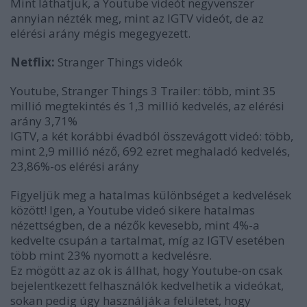
Mint láthatjuk, a Youtube videót negyvenszer
annyian nézték meg, mint az IGTV videót, de az
elérési arány mégis megegyezett.
Netflix:
Stranger Things videók
Youtube, Stranger Things 3 Trailer: több, mint 35
millió megtekintés és 1,3 millió kedvelés, az elérési
arány 3,71%
IGTV, a két korábbi évadból összevágott videó: több,
mint 2,9 millió néző, 692 ezret meghaladó kedvelés,
23,86%-os elérési arány
Figyeljük meg a hatalmas különbséget a kedvelések
között! Igen, a Youtube videó sikere hatalmas
nézettségben, de a nézők kevesebb, mint 4%-a
kedvelte csupán a tartalmat, míg az IGTV esetében
több mint 23% nyomott a kedvelésre.
Ez mögött az az ok is állhat, hogy Youtube-on csak
bejelentkezett felhasználók kedvelhetik a videókat,
sokan pedig úgy használják a felületet, hogy