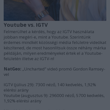
Youtube vs. IGTV
Felmerülhet a kérdés, hogy az IGTV használata
jobban megéri-e, mint a Youtube. Szerintünk
érdemes mindkét közösségi média felületre videókat
készítened, de most hasonlítsuk össze néhány márka
példáján, milyen eredményeket értek el a Youtube-
felületén illetve az IGTV-n!
NatGeo:
„Uncharted” videó promó Gordon Ramsey-
vel
IGTV (július 29): 7300 néző, 140 kedvelés, 1,92%
elérési arány
Youtube (augusztus 9): 296000 néző, 5700 kedvelés,
1,92% elérési arány