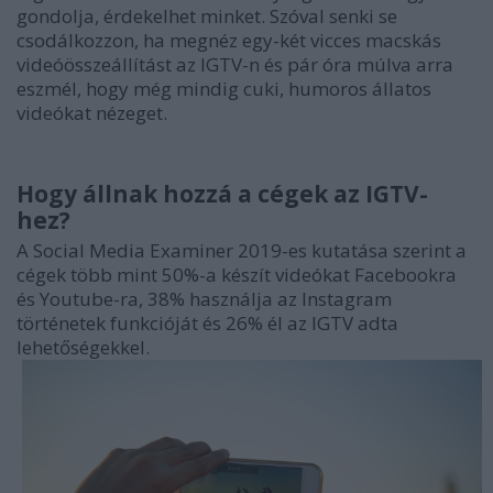
gondolja, érdekelhet minket. Szóval senki se
csodálkozzon, ha megnéz egy-két vicces macskás
videóösszeállítást az IGTV-n és pár óra múlva arra
eszmél, hogy még mindig cuki, humoros állatos
videókat nézeget.
Hogy állnak hozzá a cégek az IGTV-
hez?
A Social Media Examiner 2019-es kutatása szerint a
cégek több mint 50%-a készít videókat Facebookra
és Youtube-ra, 38% használja az Instagram
történetek funkcióját és 26% él az IGTV adta
lehetőségekkel.