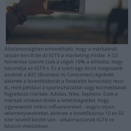
Általánosságban elmondható, hogy a márkáknál
lassan került be az IGTV a marketing mixbe. A G2
felmérése szerint csak a cégek 16%-a állította, hogy
használja az IGTV-t. Ez a szám egy kicsit magasabb
azoknál a B2C (Business to Consumer) cégeknél,
akiknek a követőtáborát a fiatalabb korosztály teszi
ki, mint például a sportruházattal vagy kozmetikával
foglalkozó márkák: Adidas, Nike, Sephora. Ezek a
márkák szívesen élnek a lehetőségekkel, hogy
úgynevezett mikro-influencereket - vagyis olyan
véleményvezéreket, akiknek a követőbázisa 10 és 50
ezer követő között van – alkalmazzanak IGTV-re
készült videóikban.