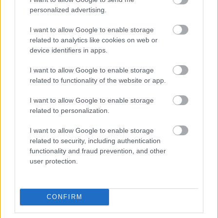
is tekernek.
personalized advertising.
Gyakran alkalmazott technika egy meghökkentő
borítókép használata is, ami miatt rákattintanak az
I want to allow Google to enable storage
emberek videódra, de a figyelmüket ezután is fent
related to analytics like cookies on web or
kell tartanod. Például sminkvideóknál gyakran
device identifiers in apps.
szerepel a borítóképen egy furcsa technika, ami
felkelti a kíváncsiságot és kattintásra ösztönzi a
I want to allow Google to enable storage
nézőket, majd az első pár másodpercben
related to functionality of the website or app.
megmutatják a végső sminket, ami ha tetszik a
felhasználónak, végig fogja nézni a videót, hogy
I want to allow Google to enable storage
lássa, hogyan készült el. A végére talán el is felejti,
related to personalization.
hogy clickbait, vagyis kattintásvadászat áldozata
lett, mert a kép, amiért kattintott nem is szerepelt a
I want to allow Google to enable storage
videóban vagy csak egy tört másodperc erejéig,
related to security, including authentication
képként villant be.
functionality and fraud prevention, and other
user protection.
Érdemes IGTV videóidat úgy felvenned, hogy jól
mutasson, ha nézőid telefonjukat állva tartják. A
legtöbb IGTV videó alapból így készül, hiszen az
CONFIRM
utólagos formázás elronthatja a végeredményt. A
legtermészetesebb eredményre kell törekedned,