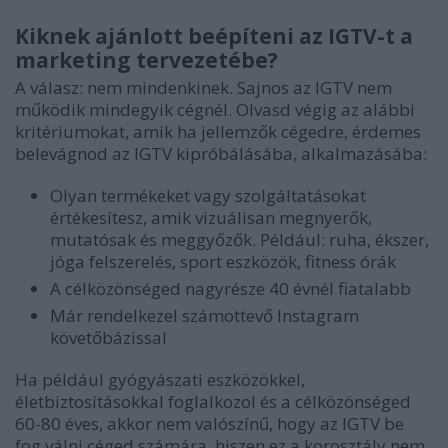
Kiknek ajánlott beépíteni az IGTV-t a
marketing tervezetébe?
A válasz: nem mindenkinek. Sajnos az IGTV nem
működik mindegyik cégnél. Olvasd végig az alábbi
kritériumokat, amik ha jellemzők cégedre, érdemes
belevágnod az IGTV kipróbálásába, alkalmazásába:
Olyan termékeket vagy szolgáltatásokat
értékesítesz, amik vizuálisan megnyerők,
mutatósak és meggyőzők. Például: ruha, ékszer,
jóga felszerelés, sport eszközök, fitness órák
A célközönséged nagyrésze 40 évnél fiatalabb
Már rendelkezel számottevő Instagram
követőbázissal
Ha például gyógyászati eszközökkel,
életbiztosításokkal foglalkozol és a célközönséged
60-80 éves, akkor nem valószínű, hogy az IGTV be
fog válni céged számára, hiszen ez a korosztály nem