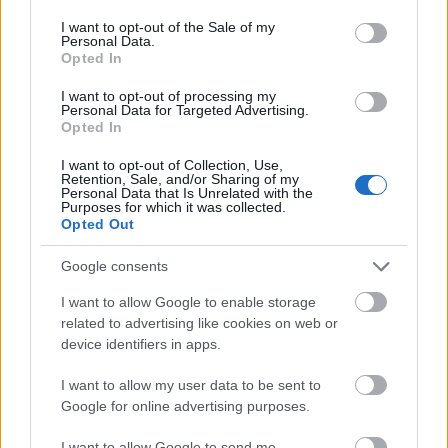
használni az előnézeti videó adta lehetőségeket.
consent section.
I want to opt-out of the Sale of my
Készíts egy egyperces előzetest minden IGTV-s
Personal Data.
tartalmadhoz. A legtöbb felhasználó általában hang
Opted In
nélkül nézi az Instagram videóit, így érdemes
I want to opt-out of processing my
feliratot használnod, amennyiben mondandód van a
Personal Data for Targeted Advertising.
vizuális történetmesélés mellett. Esetleg a címben
Opted In
írd le a legfontosabb tudnivalókat a videó alatt.
Habár akár egy órás videókat is megoszthatsz, nem
I want to opt-out of Collection, Use,
Retention, Sale, and/or Sharing of my
valószínű, hogy ezt sokan végignézik, akármilyen jó
Personal Data that Is Unrelated with the
legyen a felbontás, a zene, a tartalom. Egyszerűen a
Purposes for which it was collected.
Opted Out
mai világban már nincs erre idejük és igényük az
embereknek, főleg a fiatalabb korosztálynak, akik
Google consents
elsősorban fent vannak az Instagramon. Próbáld
meg IGTV videóidat rövidnek, tartalmasnak
I want to allow Google to enable storage
elkészíteni. A legtöbb videó kevesebb, mint 3 perces.
related to advertising like cookies on web or
device identifiers in apps.
Ahhoz, hogy olyan videót alkoss, amit végig akarnak
nézni a felhasználók, találj ki egy jó történetet. A
I want to allow my user data to be sent to
felvétel, szerkesztés, formázás mit sem ér, ha nem
Google for online advertising purposes.
köti le a nézőket az első pár másodperc, már tovább
I want to allow Google to send me