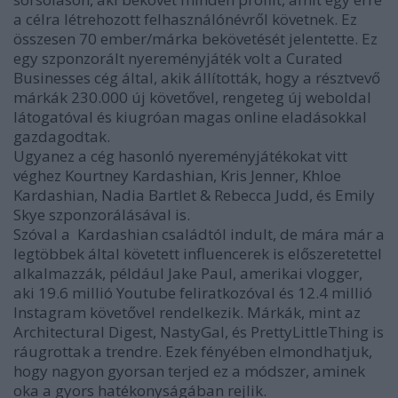
a célra létrehozott felhasználónévről követnek. Ez
összesen 70 ember/márka bekövetését jelentette. Ez
egy szponzorált nyereményjáték volt a Curated
Businesses cég által, akik állították, hogy a résztvevő
márkák 230.000 új követővel, rengeteg új weboldal
látogatóval és kiugróan magas online eladásokkal
gazdagodtak.
Ugyanez a cég hasonló nyereményjátékokat vitt
véghez Kourtney Kardashian, Kris Jenner, Khloe
Kardashian, Nadia Bartlet & Rebecca Judd, és Emily
Skye szponzorálásával is.
Szóval a Kardashian családtól indult, de mára már a
legtöbbek által követett influencerek is előszeretettel
alkalmazzák, például Jake Paul, amerikai vlogger,
aki 19.6 millió Youtube feliratkozóval és 12.4 millió
Instagram követővel rendelkezik. Márkák, mint az
Architectural Digest, NastyGal, és PrettyLittleThing is
ráugrottak a trendre. Ezek fényében elmondhatjuk,
hogy nagyon gyorsan terjed ez a módszer, aminek
oka a gyors hatékonyságában rejlik.