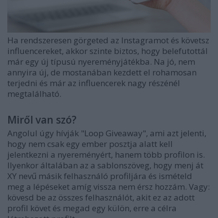
Ha rendszeresen görgeted az Instagramot és követsz
influencereket, akkor szinte biztos, hogy belefutottál
már egy új típusú nyereményjátékba. Na jó, nem
annyira új, de mostanában kezdett el rohamosan
terjedni és már az influencerek nagy részénél
megtalálható.
Miről van szó?
Angolul úgy hívják "Loop Giveaway", ami azt jelenti,
hogy nem csak egy ember posztja alatt kell
jelentkezni a nyereményért, hanem több profilon is.
Ilyenkor általában az a sablonszöveg, hogy menj át
XY nevű másik felhasználó profiljára és ismételd
meg a lépéseket amíg vissza nem érsz hozzám. Vagy:
kövesd be az összes felhasználót, akit ez az adott
profil követ és megad egy külön, erre a célra