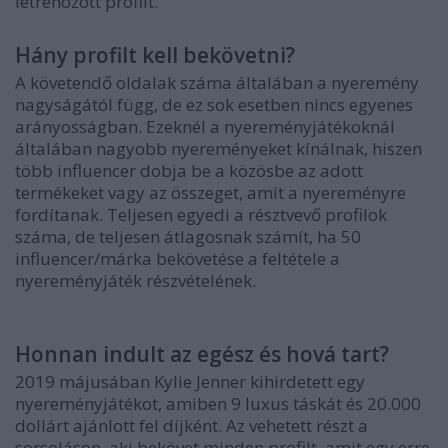
létrehozott profilt.
Hány profilt kell bekövetni?
A követendő oldalak száma általában a nyeremény
nagyságától függ, de ez sok esetben nincs egyenes
arányosságban. Ezeknél a nyereményjátékoknál
általában nagyobb nyereményeket kínálnak, hiszen
több influencer dobja be a közösbe az adott
termékeket vagy az összeget, amit a nyereményre
fordítanak. Teljesen egyedi a résztvevő profilok
száma, de teljesen átlagosnak számít, ha 50
influencer/márka bekövetése a feltétele a
nyereményjáték részvételének.
Honnan indult az egész és hová tart?
2019 májusában Kylie Jenner kihirdetett egy
nyereményjátékot, amiben 9 luxus táskát és 20.000
dollárt ajánlott fel díjként. Az vehetett részt a
sorsoláson, aki bekövet minden profilt, amit egy erre