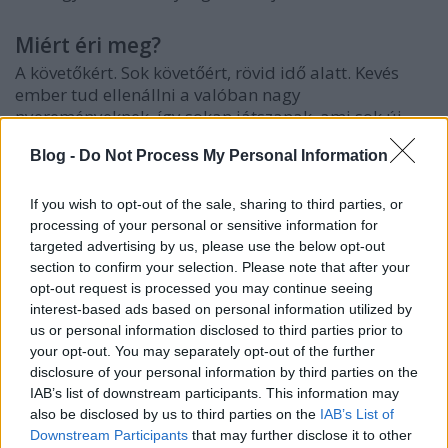
Miért éri meg?
A követőkért. Sok követőért, rövid idő alatt. Kevés
ember tud ellenállni a valóban nagy
nyereményeknek, így sokan játszanak, ami sok új
követőt jelent az összes résztvevő profilnak. Pedig
Blog -
Do Not Process My Personal Information
sokszor ha megnézzük, nem is olyan nagy a
nyeremény: nyerhetünk valamit 100 ezer forint
értékben és ezért be kell követnünk 50 profilt? Ez azt
If you wish to opt-out of the sale, sharing to third parties, or
jelenti, hogy minden résztvevő influencer/márka csak
processing of your personal or sensitive information for
2000 Forintot költött a nyereményjátékra, amiből
targeted advertising by us, please use the below opt-out
section to confirm your selection. Please note that after your
rengeteg követőt profitált. Sok esetben a sorsolás
opt-out request is processed you may continue seeing
tárgya olyan termék vagy termékek, amiket az
interest-based ads based on personal information utilized by
influencerek ajándékba kaptak támogatóiktól, a
us or personal information disclosed to third parties prior to
cégektől, akikkel együttműködnek - így nekik
your opt-out. You may separately opt-out of the further
semmibe sem kerül elindítani a nyereményjátékot.
disclosure of your personal information by third parties on the
Sok követő gyorsan és kevés belefektetett energia és
IAB’s list of downstream participants. This information may
pénz? Erre nyilván mindenki igent mondana.
also be disclosed by us to third parties on the
IAB’s List of
A legtöbb játéknál azonban valóban drága
Downstream Participants
that may further disclose it to other
ajándékokkal próbálják a márkák és influencerek