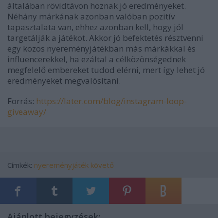
általában rövidtávon hoznak jó eredményeket.
Néhány márkának azonban valóban pozitív
tapasztalata van, ehhez azonban kell, hogy jól
targetálják a játékot. Akkor jó befektetés résztvenni
egy közös nyereményjátékban más márkákkal és
influencerekkel, ha ezáltal a célközönségednek
megfelelő embereket tudod elérni, mert így lehet jó
eredményeket megvalósítani.
Forrás:
https://later.com/blog/instagram-loop-
giveaway/
Címkék:
nyereményjáték
követő
Ajánlott bejegyzések: