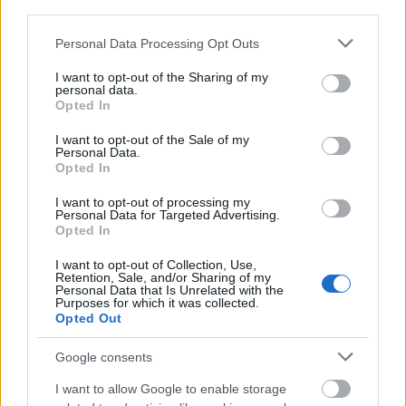
third parties.
rávenni a felhasználókat, hogy részt vegyenek és
kövessék be a profilokat. Lehet a díj valamilyen
Please note that this website/app uses one or more Google
Personal Data Processing Opt Outs
designer termék, laptop vagy akár egy iPhone.
services and may gather and store information including but
not limited to your visit or usage behaviour. You may click to
I want to opt-out of the Sharing of my
personal data.
grant or deny consent to Google and its third-party tags to
Mennyibe kerül egy ilyen
Opted In
use your data for below specified purposes in below Google
nyereményjáték?
consent section.
I want to opt-out of the Sale of my
Már egy kicsit belementünk ebbe a témába, hogy
Personal Data.
Opted In
nagyon olcsón is meg lehet úszni, de ez esetben nem
biztos, hogy
I want to opt-out of processing my
Personal Data for Targeted Advertising.
Opted In
I want to opt-out of Collection, Use,
Retention, Sale, and/or Sharing of my
Personal Data that Is Unrelated with the
Purposes for which it was collected.
Opted Out
Google consents
I want to allow Google to enable storage