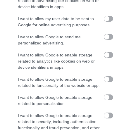
related to advertising like cookies on web or
device identifiers in apps.
hajlandóak a felhasználók rengeteg, számukra
egyébként érdektelen profilt bekövetni.
I want to allow my user data to be sent to
Ha céged van és követőid számát ilyen módon
Google for online advertising purposes.
növelnéd, át kell gondolnod, hogy a kiadások
fejében ez mennyire éri meg Neked. A korábban
I want to allow Google to send me
leírt, Kylie Jennerhez kötődő példánál maradva: ha
personalized advertising.
felkérsz egy influencert, hogy vegyen részt a
nyereményjátékban, az nyilván nem lesz ingyen.
I want to allow Google to enable storage
Jennerről például azt pletykálják, hogy akár 1 millió
related to analytics like cookies on web or
dollárt is elkér egy szponzorált Instagram posztért.
device identifiers in apps.
Persze magyar viszonylatban nem ennyiben kell
gondolkodni, de hidd el, itthon is megvan az ára az
I want to allow Google to enable storage
influencereknek fizetett hirdetéseknek. Minél több és
related to functionality of the website or app.
minél népszerűbb influencer vesz részt a
nyereményjátékban, annál több emberhez jut el és
I want to allow Google to enable storage
annál nagyobb az esélye, hogy sokan indulnak a
related to personalization.
nyereményekért és sok új követőt szerezhetsz.
I want to allow Google to enable storage
Az influencerek kérhetnek nagyon magas összeget -
related to security, including authentication
hiszen náluk a labda, a márkáknak szükségük van az
functionality and fraud prevention, and other
ő követőbázisukra. Állítólag a Jake Paul által