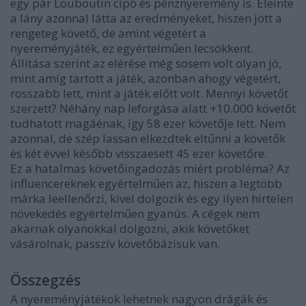
egy pár Louboutin cipő és pénznyeremény is. Eleinte
a lány azonnal látta az eredményeket, hiszen jött a
rengeteg követő, de amint végetért a
nyereményjáték, ez egyértelműen lecsökkent.
Állítása szerint az elérése még sosem volt olyan jó,
mint amíg tartott a játék, azonban ahogy végetért,
rosszabb lett, mint a játék előtt volt. Mennyi követőt
szerzett? Néhány nap leforgása alatt +10.000 követőt
tudhatott magáénak, így 58 ezer követője lett. Nem
azonnal, de szép lassan elkezdtek eltűnni a követők
és két évvel később visszaesett 45 ezer követőre.
Ez a hatalmas követőingadozás miért probléma? Az
influencereknek egyértelműen az, hiszen a legtöbb
márka leellenőrzi, kivel dolgozik és egy ilyen hirtelen
növekedés egyértelműen gyanús. A cégek nem
akarnak olyanokkal dolgozni, akik követőket
vásárolnak, passzív követőbázisuk van.
Összegzés
A nyereményjátékok lehetnek nagyon drágák és