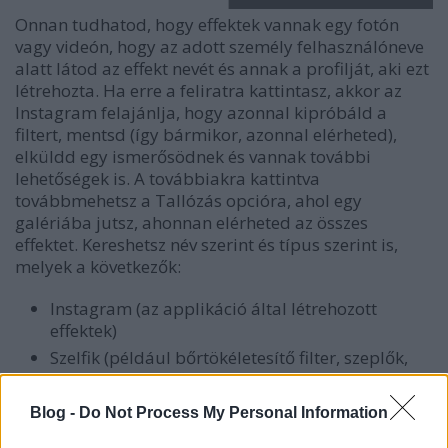
Onnan tudhatod, hogy effektek vannak egy fotón
vagy videón, hogy az adott személy felhasználóneve
alatt látod az effekt nevét és annak a profilját, aki ezt
létrehozta. Ha erre a feliratra kattintasz, akkor az
Instagram felajánlja, hogy azonnal kipróbáld a
filtert, mentsd (így bármikor, azonnal elérheted),
elküldd egy ismerősödnek és vannak további
lehetőségek is. A továbbiakra kattintva
továbbmehetsz a Tallózás opcióra, ahol egy
galériába jutsz, ahonnan elérheted az összes
effektet. Kereshetsz név szerint és típus szerint is,
melyek a következők:
Instagram (az applikáció által létrehozott
effektek)
Szelfik (például bőrtökéletesítő filter, szeplők,
piercing, hajbatűzött virág, maszk, amit csak el
tudsz képzelni)
Blog -
Do Not Process My Personal Information
Szerelem (végtelen típusú szivecskés filter)