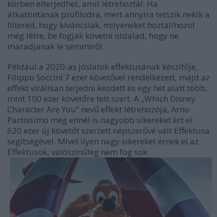
körben elterjedhet, amit létrehoztál. Ha
átkattintanak profilodra, mert annyira tetszik nekik a
filtered, hogy kíváncsiak, milyeneket hoztál/hozol
még létre, be fogják követni oldalad, hogy ne
maradjanak le semmiről.
Például a 2020-as jóslatok effektusának készítője,
Filippo Soccini 7 ezer követővel rendelkezett, majd az
effekt virálisan terjedni kezdett és egy hét alatt több,
mint 100 ezer követőre tett szert. A „Which Disney
Character Are You” nevű effekt létrehozója, Arno
Partissimo még ennél is nagyobb sikereket ért el:
620 ezer új követőt szerzett népszerűvé vált Effektusa
segítségével. Mivel ilyen nagy sikereket érnek el az
Effektusok, valószínűleg nem fog sok