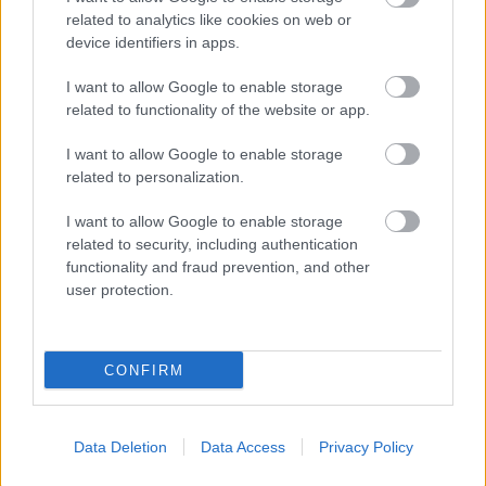
vágytál)
related to analytics like cookies on web or
Ügyek (itt például Pride témájú filterekkel
device identifiers in apps.
találkozhatsz)
I want to allow Google to enable storage
A Tallózás alatt olyan lehetőséged is van, hogy „A
related to functionality of the website or app.
fiók további tartalmai”, amivel a készítő profiljára
léphetsz át. Itt, a
I want to allow Google to enable storage
related to personalization.
I want to allow Google to enable storage
related to security, including authentication
functionality and fraud prevention, and other
user protection.
CONFIRM
Data Deletion
Data Access
Privacy Policy