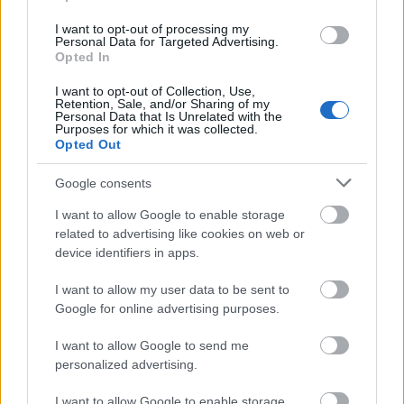
szemüvegek…)
Vicces (az arccserétől a szimpla torzításokon át
I want to opt-out of processing my
az egészen extrém dolgokig, ahol az arcod az
Personal Data for Targeted Advertising.
Opted In
avokádó magja vagy sombrerot és bajszot
viselsz)
I want to opt-out of Collection, Use,
Retention, Sale, and/or Sharing of my
Környezet (igazi vegyesfelvágott)
Personal Data that Is Unrelated with the
Purposes for which it was collected.
Állatok (Csiga szeretnél lenni? Jó lenne, ha
Opted Out
kiskutyák ugrálnának a fejeden? A legjobb
helyen jársz!)
Google consents
Sci-fi és fantázia (lézerszemek, ufók, Naruto,
Pókember és társaik)
I want to allow Google to enable storage
related to advertising like cookies on web or
Furcsa és ijesztő (Végre itt a lehetőség, hogy a
device identifiers in apps.
Teletabik feletti nap a Te arcod lehessen, de
egészen horrorisztikus megjelenést is
I want to allow my user data to be sent to
választhatsz)
Google for online advertising purposes.
Események (Mikulás, Grincs, Karácsony, 2020,
Halloween…)
I want to allow Google to send me
personalized advertising.
Rajongás (Joker, Shrek, Minecraft, Thanos,
Charizard, animehősök és minden, amire valaha
I want to allow Google to enable storage