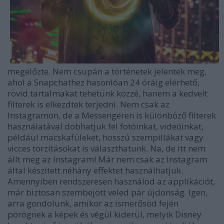
megelőzte. Nem csupán a történetek jelentek meg,
ahol a Snapchathez hasonlóan 24 óráig elérhető,
rövid tartalmakat tehetünk közzé, hanem a kedvelt
filterek is elkezdtek terjedni. Nem csak az
Instagramon, de a Messengeren is különböző filterek
használatával dobhatjuk fel fotóinkat, videóinkat,
például macskafüleket, hosszú szempillákat vagy
vicces torzításokat is választhatunk. Na, de itt nem
állt meg az Instagram! Már nem csak az Instagram
által készített néhány effektet használhatjuk.
Amennyiben rendszeresen használod az applikációt,
már biztosan szembejött veled pár újdonság. Igen,
arra gondolunk, amikor az ismerősöd fején
pörögnek a képek és végül kiderül, melyik Disney