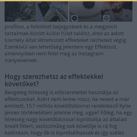
profilon, a feltöltött bejegyzések és a megjelölt
tartalmak között külön fület találsz, ahol az adott
személy által létrehozott effekteket nézheted végig.
Ezenkívül van lehetőség jelenteni egy Effektust,
amennyiben nem felel meg az Instagram
irányelveinek.
Hogy szerezhetsz az effektekkel
követőket?
Rengeteg híresség is előszeretettel használja az
effektusokat. Azért nem lenne rossz, ha neved a már
említett, 157 milliós követőtáborral rendelkező Kylie
Jenner történetében jelenne meg, ugye? Főleg, ha egy
híresség nagy követőbázissal kipróbálja az általad
kreált filtert, valószínűleg sok követője is rá fog
kattintani, hogy ők is kipróbálhassák és így széles