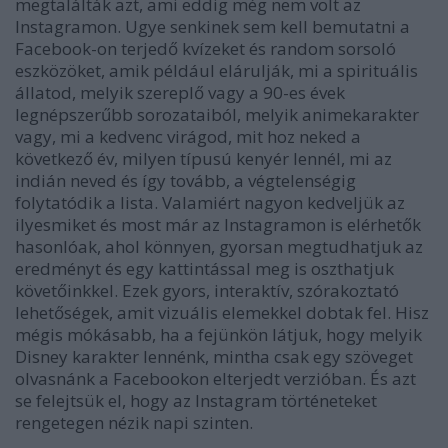
megtalálták azt, ami eddig még nem volt az
Instagramon. Ugye senkinek sem kell bemutatni a
Facebook-on terjedő kvízeket és random sorsoló
eszközöket, amik például elárulják, mi a spirituális
állatod, melyik szereplő vagy a 90-es évek
legnépszerűbb sorozataiból, melyik animekarakter
vagy, mi a kedvenc virágod, mit hoz neked a
következő év, milyen típusú kenyér lennél, mi az
indián neved és így tovább, a végtelenségig
folytatódik a lista. Valamiért nagyon kedveljük az
ilyesmiket és most már az Instagramon is elérhetők
hasonlóak, ahol könnyen, gyorsan megtudhatjuk az
eredményt és egy kattintással meg is oszthatjuk
követőinkkel. Ezek gyors, interaktív, szórakoztató
lehetőségek, amit vizuális elemekkel dobtak fel. Hisz
mégis mókásabb, ha a fejünkön látjuk, hogy melyik
Disney karakter lennénk, mintha csak egy szöveget
olvasnánk a Facebookon elterjedt verzióban. És azt
se felejtsük el, hogy az Instagram történeteket
rengetegen nézik napi szinten.