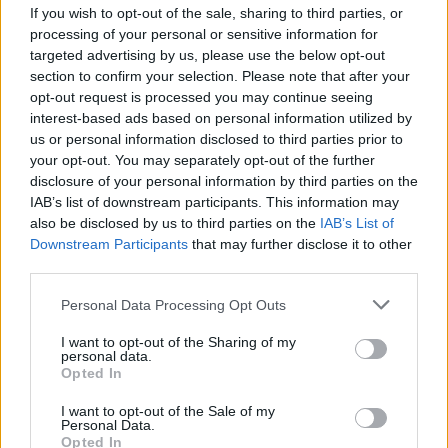
If you wish to opt-out of the sale, sharing to third parties, or
processing of your personal or sensitive information for
targeted advertising by us, please use the below opt-out
section to confirm your selection. Please note that after your
opt-out request is processed you may continue seeing
interest-based ads based on personal information utilized by
us or personal information disclosed to third parties prior to
your opt-out. You may separately opt-out of the further
disclosure of your personal information by third parties on the
IAB’s list of downstream participants. This information may
also be disclosed by us to third parties on the
IAB’s List of
Downstream Participants
that may further disclose it to other
third parties.
Please note that this website/app uses one or more Google
Personal Data Processing Opt Outs
services and may gather and store information including but
not limited to your visit or usage behaviour. You may click to
I want to opt-out of the Sharing of my
Szín és fény (különböző hatások)
personal data.
grant or deny consent to Google and its third-party tags to
Opted In
Kamerastílusok (éljen a retro és a pixelek)­
use your data for below specified purposes in below Google
Hangulat (angyal filter, könnyek,
consent section.
I want to opt-out of the Sale of my
gondolatbuborék, szmájlik, feliratok,
Personal Data.
Opted In