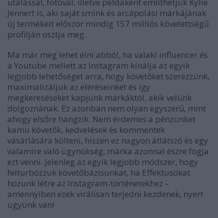
utalással, fotóval, illetve példaként említhetjük Kylie
Jennert is, aki saját smink és arcápolási márkájának
új termékeit először mindig 157 milliós követettségű
profilján osztja meg.
Ma már meg lehet élni abból, ha valaki influencer és
a Youtube mellett az Instagram kínálja az egyik
legjobb lehetőséget arra, hogy követőket szerezzünk,
maximalizáljuk az eléréseinket és így
megkereséseket kapjunk márkáktól, akik velünk
dolgoznának. Ez azonban nem olyan egyszerű, mint
ahogy elsőre hangzik. Nem érdemes a pénzünket
kamu követők, kedvelések és kommentek
vásárlására költeni, hiszen ez nagyon átlátszó és egy
valamire való ügynökség, márka azonnal észre fogja
ezt venni. Jelenleg az egyik legjobb módszer, hogy
felturbózzuk követőbázisunkat, ha Effektusokat
hozunk létre az Instagram-történetekhez –
amennyiben ezek virálisan terjedni kezdenek, nyert
ügyünk van!