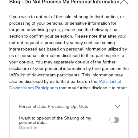
Blog -
Do Not Process My Personal Information
If you wish to opt-out of the sale, sharing to third parties, or
processing of your personal or sensitive information for
targeted advertising by us, please use the below opt-out
Nézzünk meg egy tényezőt, ami sokakat foglalkoztat
section to confirm your selection. Please note that after your
mostanában a videóhívásokkal kapcsolatban: a
opt-out request is processed you may continue seeing
biztonság. Milyen biztonsági intézkedések vannak
interest-based ads based on personal information utilized by
beépítve a Messenger Rooms-ba és milyen
us or personal information disclosed to third parties prior to
lehetőségeink vannak? Értelemszerűen az a személy
your opt-out. You may separately opt-out of the further
rendelkezik felügyelettel a szoba fölött, aki
disclosure of your personal information by third parties on the
IAB’s list of downstream participants. This information may
létrehozza azt. Ahogy már említettük, beállíthatja
also be disclosed by us to third parties on the
IAB’s List of
például, hogy kik láthatják a szobát és kik léphetnek
Downstream Participants
that may further disclose it to other
be, illetve hogy milyen könnyen is lehet megtalálni a
third parties.
szobát, valamint megosztható-e annak linkje.
Nézzük meg, hogy moderátorként milyen
Please note that this website/app uses one or more Google
Personal Data Processing Opt Outs
lehetőségeink vannak, hogy biztonságban tartsuk a
services and may gather and store information including but
szobát:
not limited to your visit or usage behaviour. You may click to
I want to opt-out of the Sharing of my
personal data.
grant or deny consent to Google and its third-party tags to
Opted In
A szoba lezárása: A szobák lezárhatók, ha a
use your data for below specified purposes in below Google
hívás elkezdődött. Ezután csak a csoport
consent section.