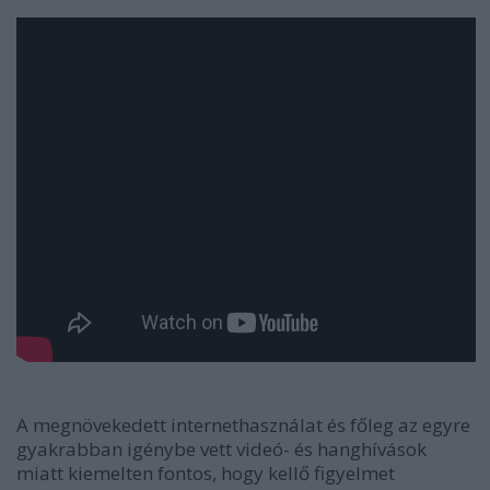
A megnövekedett internethasználat és főleg az egyre
gyakrabban igénybe vett videó- és hanghívások
miatt kiemelten fontos, hogy kellő figyelmet