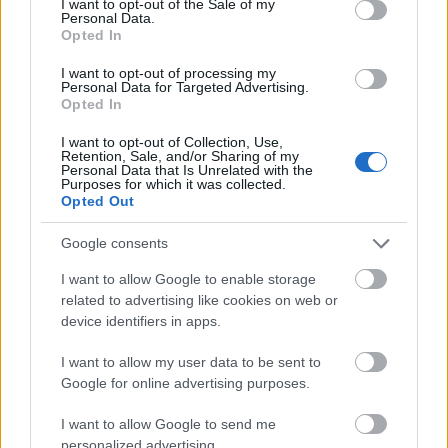
I want to opt-out of the Sale of my
adminja léphet be a szobába, amennyiben az
Personal Data.
Opted In
egy Facebook csoportban lett létrehozva.
Résztvevő eltávolítása: A szoba létrehozója
I want to opt-out of processing my
eltávolíthat bárkit a szobából, ebben az esetben
Personal Data for Targeted Advertising.
Opted In
a szoba automatikusan lezárul és csak a
létrehozó nyithatja meg újra.
I want to opt-out of Collection, Use,
A szoba elhagyása: Ha úgy érzed, hogy a szoba
Retention, Sale, and/or Sharing of my
Personal Data that Is Unrelated with the
nem biztonságos számodra, bármikor
Purposes for which it was collected.
kiléphetsz. Akkor is, ha a szoba le van zárva – ez
Opted Out
csak a belépést akadályozza meg, de bármikor
Google consents
elhagyható a zárt szoba is.
Jelentés: Egy szoba jelenthető, illetve visszajelzés
I want to allow Google to enable storage
készíthető róla, ha úgy érezzük, hogy az
related to advertising like cookies on web or
megsértette az alapvető irányelveket. Ezekben
device identifiers in apps.
nem szerepel videó- vagy hangfelvétel a
szobáról, mivel ezeket a Facebook nem rögzíti.
I want to allow my user data to be sent to
Google for online advertising purposes.
Tiltás: Ha egy felhasználót letiltunk Facebook-
on, akkor nem csatlakozhat olyan szobához,
I want to allow Google to send me
amiben mi is benne vagyunk, illetve fordítva, mi
personalized advertising.