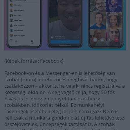
(Képek forrása: Facebook)
Facebook-on és a Messenger-en is lehetőség van
szobát (room) létrehozni és meghívni bárkit, hogy
csatlakozzon – akkor is, ha valaki nincs regisztrálva a
közösségi oldalon. A cég végső célja, hogy 50 fős
hívást is le lehessen bonyolítani ezekben a
szobákban, időkorlát nélkül. Ez munkahelyi
meetingek esetében elég jól jön, nem igaz? Nem is
kell csak a munkára gondolni: az újítás lehetővé teszi
összejövetelek, ünnepségek tartását is. A szobák