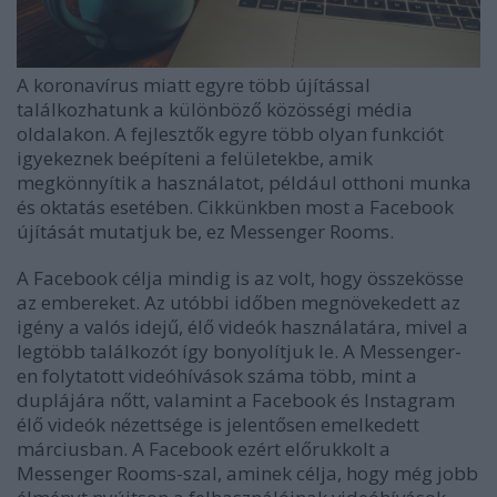
A koronavírus miatt egyre több újítással
találkozhatunk a különböző közösségi média
oldalakon. A fejlesztők egyre több olyan funkciót
igyekeznek beépíteni a felületekbe, amik
megkönnyítik a használatot, például otthoni munka
és oktatás esetében. Cikkünkben most a Facebook
újítását mutatjuk be, ez Messenger Rooms.
A Facebook célja mindig is az volt, hogy összekösse
az embereket. Az utóbbi időben megnövekedett az
igény a valós idejű, élő videók használatára, mivel a
legtöbb találkozót így bonyolítjuk le. A Messenger-
en folytatott videóhívások száma több, mint a
duplájára nőtt, valamint a Facebook és Instagram
élő videók nézettsége is jelentősen emelkedett
márciusban. A Facebook ezért előrukkolt a
Messenger Rooms-szal, aminek célja, hogy még jobb