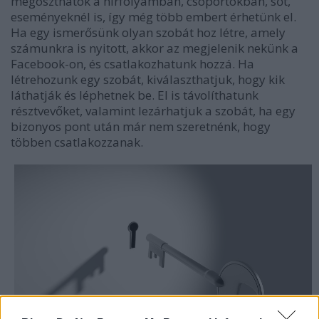
megoszthatók a hírfolyamban, csoportokban, sőt,
eseményeknél is, így még több embert érhetünk el.
Ha egy ismerősünk olyan szobát hoz létre, amely
számunkra is nyitott, akkor az megjelenik nekünk a
Facebook-on, és csatlakozhatunk hozzá. Ha
létrehozunk egy szobát, kiválaszthatjuk, hogy kik
láthatják és léphetnek be. El is távolíthatunk
résztvevőket, valamint lezárhatjuk a szobát, ha egy
bizonyos pont után már nem szeretnénk, hogy
többen csatlakozzanak.