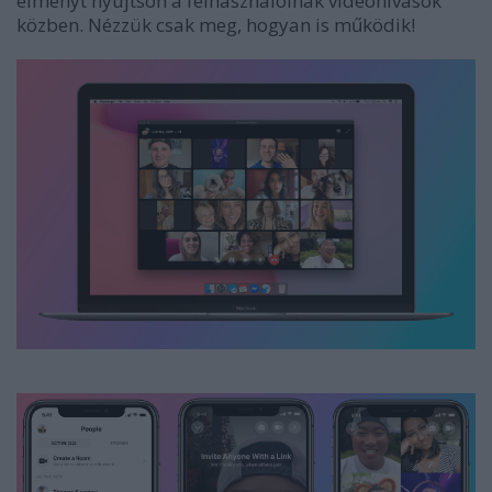
élményt nyújtson a felhasználóinak videóhívások
közben. Nézzük csak meg, hogyan is működik!