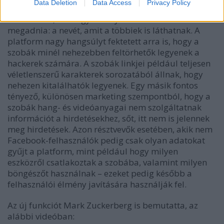
Data Deletion
Data Access
Privacy Policy
résztvevő csatlakozik a szobához, aki nem Facebook-
felhasználó, csak egy bizonyos információt kell
megadnia: a nevét, amit a többiek is láthatnak. A
platform nagy hangsúlyt fektetett arra is, hogy a
szobák minél nehezebben feltörhetők legyenek a
hackerek számára. A szobák linkjei például teljesen
véletlenszerű karakterek sorozatából állnak, hogy
nehezen kitalálhatók legyenek. Egy másik fontos
tényező, különösen marketing szempontból, hogy a
szobák hang- és videóanyagai nem szolgáltatnak
információt a hirdetésekhez, sőt, itt nem is jelennek
meg hirdetések. Azon résztvevők esetében, akik nem
Facebook-felhasználók pedig csak olyan adatokat
gyűjt a platform, mint például hogy milyen
eszközről csatlakoztak a szobába, valamint milyen
böngészőt használnak – ezeket pedig később a
felhasználói élmény javítására használják fel.
Az új funkciót Mark Zuckerberg is bemutatta, az
alábbi videóban: