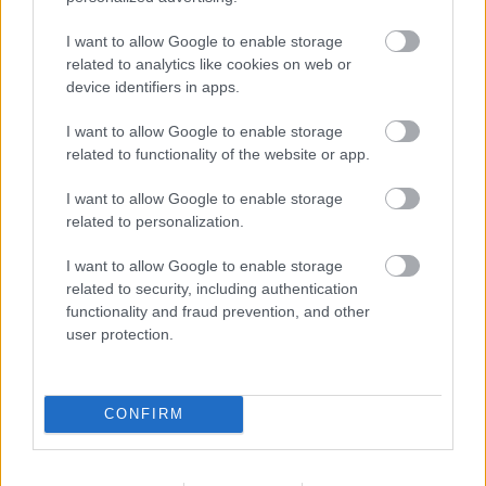
sem léphetünk be az övébe.
I want to allow Google to enable storage
related to analytics like cookies on web or
device identifiers in apps.
I want to allow Google to enable storage
related to functionality of the website or app.
I want to allow Google to enable storage
related to personalization.
I want to allow Google to enable storage
related to security, including authentication
functionality and fraud prevention, and other
user protection.
Fontos kiemelni, hogy a szobák olyan résztvevői,
akikkel nem állunk kapcsolatban Facebook-on,
azután sem tudnak meg rólunk több információt,
CONFIRM
hogy egy beszélgetésbe kerülünk. Továbbra is csak
azok az adatok maradnak láthatók rólunk, amik
egyébként is elérhetők a profilunkon. Ha olyan