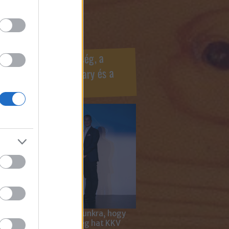
ook oldaldoboz
r Marketing Szövetség, a
ÍV, az Internet Hungary és a
mus szakma díjai
 megtiszteltetés számunkra, hogy
ar Marketing Szövetség hat KKV