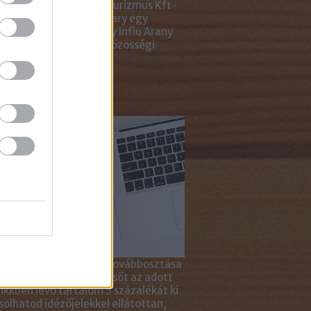
ting Gyémánt Díjjal, Turizmus Kft-
 díjjal, az Internet Hungary egy
jal, a KREATÍV pedig egy Influ Arany
l tüntette ki cégünket közösségi
a kampányaiért.
sználd cikkeinket...
yagok linkkel történő továbbosztása
szetesen lehetséges, sőt az adott
ikkben lévő tartalom 5 százalékát ki
solhatod idézőjelekkel ellátottan,