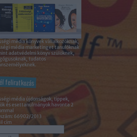
ségi média könyvek vállalkozóknak,
sségi média marketinget tanulóknak
int adatvédelmi könyv szülőknek,
gógusoknak, tudatos
nszemélyeknek.
él feliratkozás
ségi média újdonságok, tippek,
ök és esettanulmányok havonta 2
lommal
 szám: 66902/2013
l cím