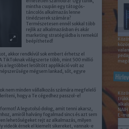
érhetetlen számodra? Úgy tűnik,
mintha csupán egy tátogós-
táncolós alkalmazás lenne
tinédzserek számára?
Természetesen ennél sokkal több
rejlik az alkalmazásban és akár
marketing stratégiádba is remekül
Közös
beépítheted!
közö
valam
t, akkor rendkívül sok embert érhetsz el
peda
 TikToknak világszerte több, mint 500 millió
magá
s a legtöbbet letöltött applikáció volt az
 népszerűsége mégsem lankad, sőt, egyre
Hírlev
kTok nem minden vállalkozás számára megfelelő
Közös
deríteni, hogy a Te cégedhez passzol-e!
trükk
alka
formot! A legutolsó dolog, amit tenni akarsz,
NAIH
mhoz, amiről halvány fogalmad sincs és azt sem
E-mai
lyen lehetőségeket rejt az alkalmazás, milyen
y videók érnek el kiemelt sikereket, vannak-e