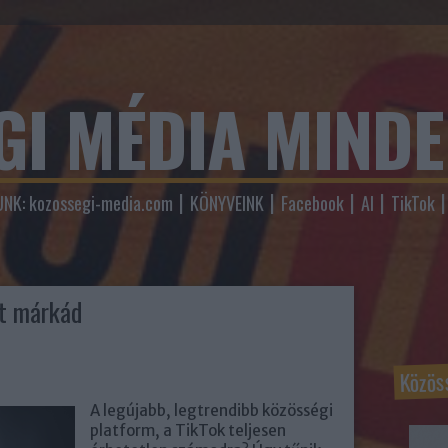
GI MÉDIA MIND
NK: kozossegi-media.com
KÖNYVEINK
Facebook
AI
TikTok
ot márkád
Közös
A legújabb, legtrendibb közösségi
platform, a TikTok teljesen