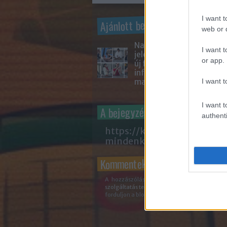
I want t
Ajánlott bejegyzések:
web or d
Nara Smith
I want t
jelenség: egy
or app.
új fejezet az
influencer
I want t
marketingben
I want t
A bejegyzés trackback címe:
authenti
https://kozossegi-media-
mindenkinek.blog.hu/api/
Kommentek:
A hozzászólások a
vonatkozó jogszabályo
szolgáltatás technikai
üzemeltetője semmilyen 
forduljon a blog szerkesztőjéhez. Részletek a