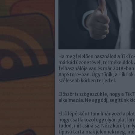
Ha megfelelően használod a TikToko
márkád üzenetével, termékeiddel. A
felhasználója van és már 2018-ban i
AppStore-ban. Úgy tűnik, a TikTok
szélesebb körben terjed el.
Először is szögezzük le, hogy a Ti
alkalmazás. Ne aggódj, segítünk ki
Első lépésként tanulmányozd a plat
hogy csatlakozol egy olyan platfor
tudod, mit csinálsz. Nézz körül, mi
típusú tartalmak jelennek meg, mel