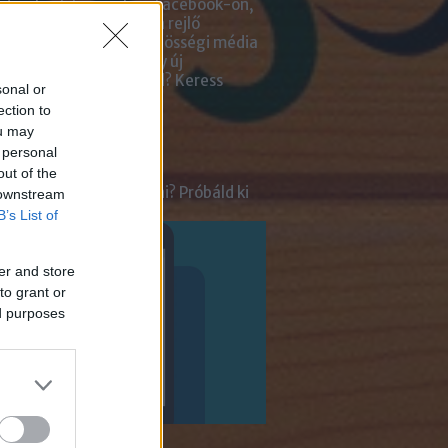
zselni, kihasználni a Facebook-on,
be-on, Instagram-ban rejlő
tőségeket? Kiadnád közösségi média
ai kezelését? Netán egy új
lmazásra van szükséged?
Keress
sonal or
an bennünket!
ection to
ou may
ot
 personal
out of the
tnél velünk beszélgetni? Próbáld ki
 downstream
enger Chatbotunkat!
B’s List of
er and store
to grant or
ed purposes