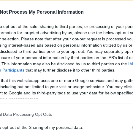
mened
Youtu
deókra – csak kapd elő mobilodat és filmezd le,
Not Process My Personal Information
lehe
tartalmakat mindig igazítsd márkád
oldal
enné válhatsz, ha nem cégedhez illő stílusban
alka
to opt-out of the sale, sharing to third parties, or processing of your per
arod az embereket.
bátr
formation for targeted advertising by us, please use the below opt-out s
r selection. Please note that after your opt-out request is processed y
k egy példát: a Lush az új termékeit a
Chatb
eing interest-based ads based on personal information utilized by us or
dületes márka révén humoros tartalmakat is
disclosed to third parties prior to your opt-out. You may separately opt-
Szere
losure of your personal information by third parties on the IAB’s list of
Mess
. This information may also be disclosed by us to third parties on the
IA
íts egy hashtag-kihívást! A TikTok a kihívások
Participants
that may further disclose it to other third parties.
ye, ez nem is kérdés! Mit szólnál, ha márkádhoz
kapcsolódna egy saját kihívás és a felhasználók
 that this website/app uses one or more Google services and may gath
ezdenének tartalmakat gyártani az általad kért
including but not limited to your visit or usage behaviour. You may click 
on? Ehhez rendkívül kreatívnak kell lenned,
 to Google and its third-party tags to use your data for below specifi
en nem minden kihívás válik virálissá és
ogle consent section.
veltté az applikációban. Az első márka, ami
n kihívást indított a Guess volt. Arra kérték a
használókat, hogy olyan tartalmakat
l Data Processing Opt Outs
ossanak, amiben a márka új farmer termékeit
elik és használják ehhez az #InMyDenim
o opt-out of the Sharing of my personal data.
htaget. Ezt a hashtaget azóta 50.9 millióan