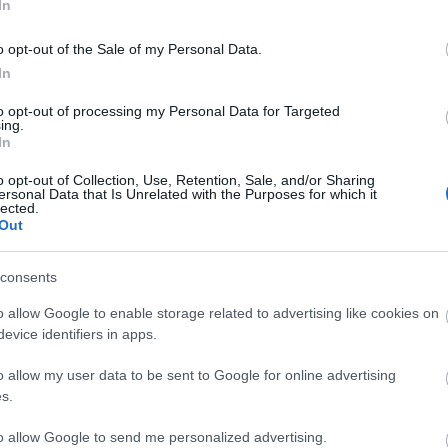
In
Faceb
ték meg:
ps://www.tiktok.com/tag/inmydenim?lang=en
o opt-out of the Sale of my Personal Data.
In
Magya
to opt-out of processing my Personal Data for Targeted
ing.
uencerekkel is eredményes lehet, azonban
KREAT
In
válassz, aki által elérheted célközönségedet. A
turiz
TikTok fiatal sztárjait, így hozzájuk
o opt-out of Collection, Use, Retention, Sale, and/or Sharing
cerek segítségével!
ersonal Data that Is Unrelated with the Purposes for which it
lected.
Out
elebb tudtuk hozni számodra a TikTokot és már
cióként tekintesz rá! Te is bele fogsz vágni a
consents
o allow Google to enable storage related to advertising like cookies on
com/article/340216
evice identifiers in apps.
o allow my user data to be sent to Google for online advertising
s.
SZÓLJ HOZZÁ
Nagy
Magy
to allow Google to send me personalized advertising.