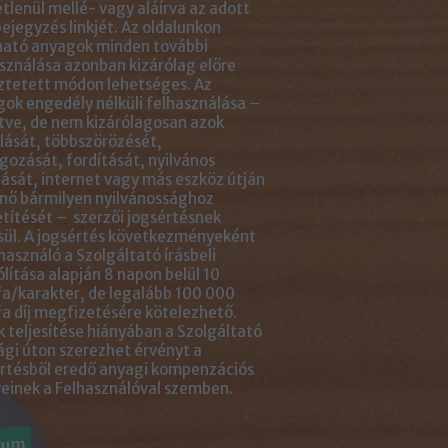
tlenül mellé- vagy aláírva az adott
ejegyzés linkjét. Az oldalunkon
ható anyagok minden további
sználása azonban kizárólag előre
ztetett módon lehetséges. Az
ok engedély nélküli felhasználása –
tve, de nem kizárólagosan azok
ását, többszörözését,
gozását, fordítását, nyilvános
ását, internet vagy más eszköz útján
nő bármilyen nyilvánossághoz
títését – szerzői jogsértésnek
ül. A jogsértés következményeként
használó a Szolgáltató írásbeli
ólítása alapján 8 napon belül 10
a/karakter, de legalább 100 000
a díj megfizetésére kötelezhető.
 teljesítése hiányában a Szolgáltató
ági úton szerezhet érvényt a
rtésből eredő anyagi kompenzációs
einek a Felhasználóval szemben.
vum