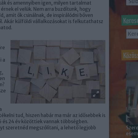
kák és amennyiben igen, milyen tartalmat
érnek el velük. Nem arra buzdítunk, hogy
, amit ők csinálnak, de inspirálódni bőven
Keres
. Akár külföldi vállalkozásokat is felkutathatsz
hatod.
őre
Közös
i a
g,
yen
n?
sze
a
rtékelni tud, hiszen habár ma már az idősebbek is
6 és 24 év közöttiek vannak többségben.
Szere
yt szeretnéd megszólítani, a lehető legjobb
esemé