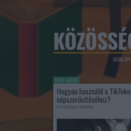
KÖZÖSSÉ
HONLAPU
2020. júl 02.
Hogyan használd a TikTok
népszerűsítéséhez?
írta:
Sáringer Viktória