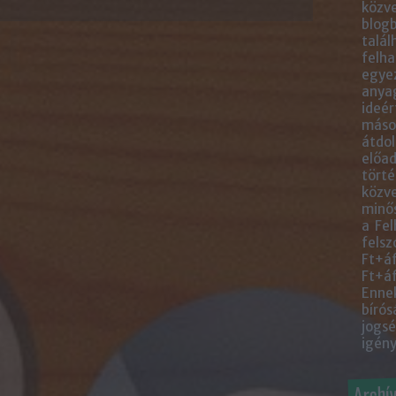
közve
blogb
talál
felha
egye
anyag
ideér
másol
átdol
előad
törté
közve
minős
a Fel
felsz
Ft+áf
Ft+áf
Ennek
bírós
jogsé
igény
Archí