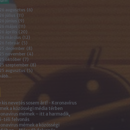
26 augusztus
(
6
)
6 július
(
11
)
6 június
(
9
)
26 május
(
11
)
6 április
(
20
)
26 március
(
12
)
26 február
(
5
)
25 december
(
8
)
25 november
(
4
)
25 október
(
7
)
25 szeptember
(
8
)
25 augusztus
(
5
)
vább
...
 kis nevetés sosem árt! - Koronavírus
ek a közösségi média térben
onavírus mémek – itt a harmadik,
i-téli felvonás
onavírus mémek a közösségi