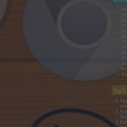
20
202
202
20
202
20
20
20
20
20
20
20
To
Top 5
Egy
mém
Kor
ősz
Kor