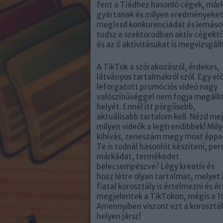
fent a Tiédhez hasonló cégek, már
gyártanak és milyen eredményeket 
meglesd konkurenciádat és lemásold
tudsz a szektorodban aktív cégektől
és az ő aktivitásukat is megvizsgál
A TikTok a szórakozásról, érdekes,
látványos tartalmakról szól. Egy el
leforgatott promóciós videó nagy
valószínűséggel nem fogja megálln
helyét. Ennél itt pörgősebb,
aktuálisabb tartalom kell. Nézd me
milyen videók a legtrendibbek! Mil
kihívás, zeneszám megy most éppe
Te is tudnál hasonlót készíteni, per
márkádat, termékedet
belecsempészve? Légy kreatív és
hozz létre olyan tartalmat, melyet 
fiatal korosztály is értelmezni és é
megjelentek a TikTokon, mégis a 1
Amennyiben viszont ezt a korosztál
helyen jársz!