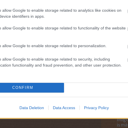
Marke
től 5
o allow Google to enable storage related to analytics like cookies on
fődíj
evice identifiers in apps.
díjja
médi
Gyorstalpaló a
o allow Google to enable storage related to functionality of the website
Milyen hosszú
POV videókról!
legyen egy
Te hallottál
Így ha
TikTok-videó?
már erről a
o allow Google to enable storage related to personalization.
trendről?
o allow Google to enable storage related to security, including
cation functionality and fraud prevention, and other user protection.
trackback/id/15972466
CONFIRM
k
értelmében felhasználói tartalomnak minősülnek, értük a
felelősséget nem vállal, azokat nem ellenőrzi. Kifogás esetén
Data Deletion
Data Access
Privacy Policy
Az an
Felhasználási feltételekben
és az
adatvédelmi tájékoztatóban
.
termé
blogc
is má