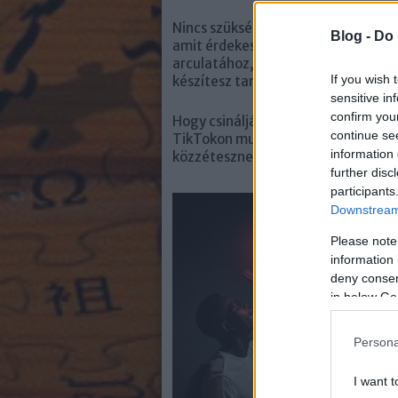
Nincs szükséged tökéletes, extra vi
Blog -
Do 
amit érdekesnek tartasz! A trendi 
arculatához, mert könnyen hiteltel
If you wish 
készítesz tartalmakat és összezav
sensitive in
confirm you
Hogy csinálják más márkák? Mondjun
continue se
TikTokon mutatja be! Fiatalos, len
information 
közzétesznek.
further disc
participants
Ind
Downstream 
hel
is 
Please note
elk
information 
mód
deny consent
hisz
in below Go
ked
ilye
fel
Persona
alk
vis
I want t
has