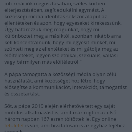
információk megosztásában, széles körben
elterjesztésében, segít edukálni egymást. A
közösségi média identitás sokszor alapul az
ellentéteken és azon, hogy egyeseket kirekesszünk.
Úgy határozzuk meg magunkat, hogy mi
különböztet meg a másiktól, azonban inkább arra
kell koncentrálnunk, hogy mi egyesít minket, mi
szünteti meg az ellentéteket és mi gátolja meg az
előítéleteket, legyen szó etnikai, szexuális, vallási
vagy bármilyen más előítéletről."
A pápa támogatta a közösségi média olyan célú
használatát, ami közösséget hoz létre, hogy
elősegítse a kommunikációt, interakciót, támogatást
és összetartást.
Sőt, a pápa 2019 elején elérhetővé tett egy saját
mobilos alkalmazást is, amit már rögtön az első
három napban 167 ezren töltöttek le. Egy online
felületet
is van, ami hivatalosan is az egyház fejéhez
tartozik.