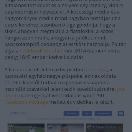
általánosított képet és a helyére egy vagány, vidám
pap képmását helyezte el. A közösségi média és a
hagyományos média mind nagyban hozzájárult a
pap sikereihez, azonban ő úgy gondolja, hogy a
siker, ahogyan megtalálja a fiatalokkal a közös
hangot azon múlik, ahogyan a játékot, mint
kapcsolatépítő pedagógiai eszközt használja. Zoltán
atya a
Facebook-oldalán
már 2014 óta nem aktív,
pedig 1845 ember kedveli oldalát.
A Facebook felületén aktív például
Laci atya
, a
kaposvári egyházmegye püspöke, akinek oldala
11 790 követőt tudhat magáénak és naponta
inspiráló szavakkal jelentkezik követői számára.
Joel
atyának
pedig saját weboldala is van 1250
Facebook-követője
mellett és videókat is készít.