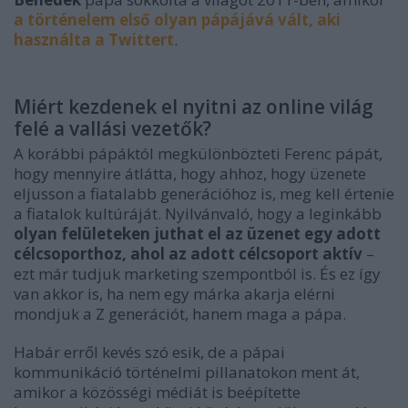
a történelem első olyan pápájává vált, aki
használta a Twittert
.
Miért kezdenek el nyitni az online világ
felé a vallási vezetők?
A korábbi pápáktól megkülönbözteti Ferenc pápát,
hogy mennyire átlátta, hogy ahhoz, hogy üzenete
eljusson a fiatalabb generációhoz is, meg kell értenie
a fiatalok kultúráját. Nyilvánvaló, hogy a leginkább
olyan felületeken juthat el az üzenet egy adott
célcsoporthoz, ahol az adott célcsoport aktív
–
ezt már tudjuk marketing szempontból is. És ez így
van akkor is, ha nem egy márka akarja elérni
mondjuk a Z generációt, hanem maga a pápa.
Habár erről kevés szó esik, de a pápai
kommunikáció történelmi pillanatokon ment át,
amikor a közösségi médiát is beépítette