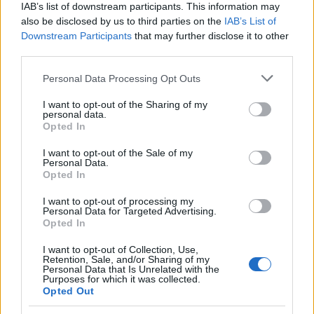
IAB’s list of downstream participants. This information may
also be disclosed by us to third parties on the
IAB’s List of
Downstream Participants
that may further disclose it to other
third parties.
Please note that this website/app uses one or more Google
Personal Data Processing Opt Outs
services and may gather and store information including but
not limited to your visit or usage behaviour. You may click to
I want to opt-out of the Sharing of my
personal data.
grant or deny consent to Google and its third-party tags to
Opted In
use your data for below specified purposes in below Google
consent section.
I want to opt-out of the Sale of my
Personal Data.
Opted In
I want to opt-out of processing my
Personal Data for Targeted Advertising.
Opted In
Ferenc pápa
Instagram
profilját 2016 márciusában
hozták létre és ma már
7,1 millió követőt
tudhat
I want to opt-out of Collection, Use,
magáénak. 2018 decemberében egy, a
Twiplomacy
Retention, Sale, and/or Sharing of my
Personal Data that Is Unrelated with the
oldalán megjelent cikk szerint
Ferenc pápa a 4.
Purposes for which it was collected.
helyen áll a világon a legtöbbek által követett
Opted Out
vezetők között
.