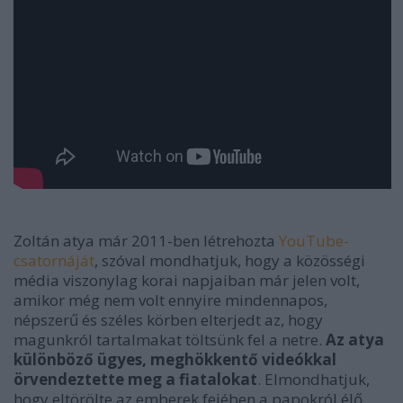
Zoltán atya már 2011-ben létrehozta
YouTube-
csatornáját
, szóval mondhatjuk, hogy a közösségi
média viszonylag korai napjaiban már jelen volt,
amikor még nem volt ennyire mindennapos,
népszerű és széles körben elterjedt az, hogy
magunkról tartalmakat töltsünk fel a netre.
Az atya
különböző ügyes, meghökkentő videókkal
örvendeztette meg a fiatalokat
. Elmondhatjuk,
hogy eltörölte az emberek fejében a papokról élő,