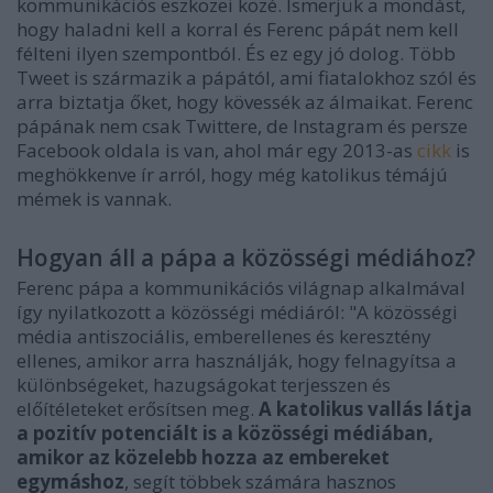
kommunikációs eszközei közé. Ismerjük a mondást,
hogy haladni kell a korral és Ferenc pápát nem kell
félteni ilyen szempontból. És ez egy jó dolog. Több
Tweet is származik a pápától, ami fiatalokhoz szól és
arra biztatja őket, hogy kövessék az álmaikat. Ferenc
pápának nem csak Twittere, de Instagram és persze
Facebook oldala is van, ahol már egy 2013-as
cikk
is
meghökkenve ír arról, hogy még katolikus témájú
mémek is vannak.
Hogyan áll a pápa a közösségi médiához?
Ferenc pápa a kommunikációs világnap alkalmával
így nyilatkozott a közösségi médiáról: "A közösségi
média antiszociális, emberellenes és keresztény
ellenes, amikor arra használják, hogy felnagyítsa a
különbségeket, hazugságokat terjesszen és
előítéleteket erősítsen meg.
A katolikus vallás látja
a pozitív potenciált is a közösségi médiában,
amikor az közelebb hozza az embereket
egymáshoz
, segít többek számára hasznos