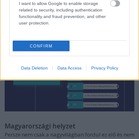
I want to allow Google to enable storage
indonéziai elnök Joko Widodo és az amerikai elnök,
related to security, including authentication
Donald Trump előzte meg. Azóta már feljebb került
functionality and fraud prevention, and other
egyel ezen a listán.
user protection.
CONFIRM
Data Deletion
Data Access
Privacy Policy
Magyarországi helyzet
Persze nem csak a nagyvilágban fordul ez elő és nem