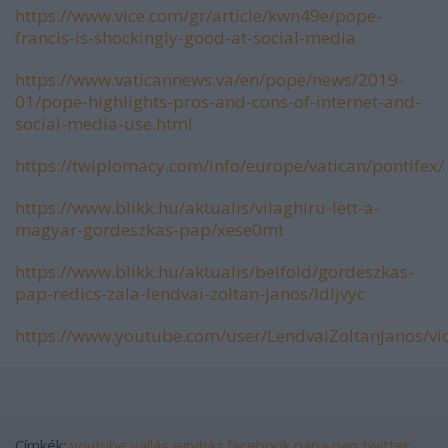
https://www.vice.com/gr/article/kwn49e/pope-
francis-is-shockingly-good-at-social-media
https://www.vaticannews.va/en/pope/news/2019-
01/pope-highlights-pros-and-cons-of-internet-and-
social-media-use.html
https://twiplomacy.com/info/europe/vatican/pontifex/
https://www.blikk.hu/aktualis/vilaghiru-lett-a-
magyar-gordeszkas-pap/xese0mt
https://www.blikk.hu/aktualis/belfold/gordeszkas-
pap-redics-zala-lendvai-zoltan-janos/ldljvyc
https://www.youtube.com/user/LendvaiZoltanJanos/vi
Címkék:
youtube
vallás
egyház
facebook
pápa
pap
twitter