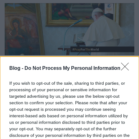
XVI. Benedek pápa idején indult el a
@Pontifex
Blog -
Do Not Process My Personal Information
Twitter fiók, ami angolul, spanyolul, olaszul,
portugálul, franciául, lengyelül, latinul, németül és
If you wish to opt-out of the sale, sharing to third parties, or
arab nyelven is követhető. Minden felsorolt
processing of your personal or sensitive information for
nyelvterülethez készült egy külön fiók. Jelenleg az
targeted advertising by us, please use the below opt-out
angol nyelvű Twitter profilt 18,7 millióan követik és
section to confirm your selection. Please note that after your
szinte minden nap kikerül egy újabb Tweet
. Ha az
opt-out request is processed you may continue seeing
összes nyelven megnézzük a pápa Twitter
interest-based ads based on personal information utilized by
felhasználói profiljait, összesen 51,2 millió követőt
us or personal information disclosed to third parties prior to
számolhatunk.
your opt-out. You may separately opt-out of the further
disclosure of your personal information by third parties on the