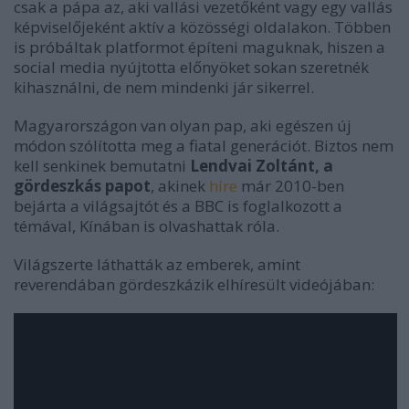
csak a pápa az, aki vallási vezetőként vagy egy vallás
képviselőjeként aktív a közösségi oldalakon. Többen
is próbáltak platformot építeni maguknak, hiszen a
social media nyújtotta előnyöket sokan szeretnék
kihasználni, de nem mindenki jár sikerrel.
Magyarországon van olyan pap, aki egészen új
módon szólította meg a fiatal generációt. Biztos nem
kell senkinek bemutatni
Lendvai Zoltánt, a
gördeszkás papot
, akinek
híre
már 2010-ben
bejárta a világsajtót és a BBC is foglalkozott a
témával, Kínában is olvashattak róla.
Világszerte láthatták az emberek, amint
reverendában gördeszkázik elhíresült videójában: