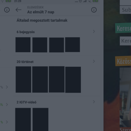
Keres
Közös
Szere