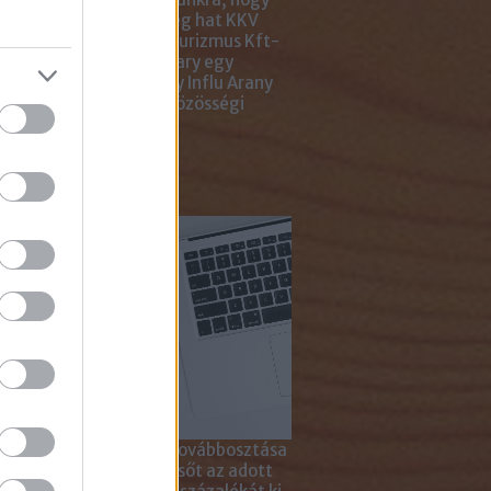
ar Marketing Szövetség hat KKV
ting Gyémánt Díjjal, Turizmus Kft-
 díjjal, az Internet Hungary egy
jal, a KREATÍV pedig egy Influ Arany
l tüntette ki cégünket közösségi
a kampányaiért.
sználd cikkeinket...
yagok linkkel történő továbbosztása
szetesen lehetséges, sőt az adott