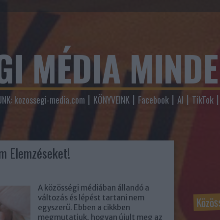
GI MÉDIA MIND
NK: kozossegi-media.com
KÖNYVEINK
Facebook
AI
TikTok
am Elemzéseket!
A közösségi médiában állandó a
Közös
változás és lépést tartani nem
egyszerű. Ebben a cikkben
megmutatjuk, hogyan újult meg az