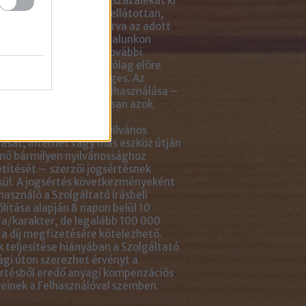
ikkben lévő tartalom 5 százalékát ki
solhatod idézőjelekkel ellátottan,
tlenül mellé- vagy aláírva az adott
ejegyzés linkjét. Az oldalunkon
ható anyagok minden további
sználása azonban kizárólag előre
ztetett módon lehetséges. Az
ok engedély nélküli felhasználása –
tve, de nem kizárólagosan azok
ását, többszörözését,
gozását, fordítását, nyilvános
ását, internet vagy más eszköz útján
nő bármilyen nyilvánossághoz
títését – szerzői jogsértésnek
ül. A jogsértés következményeként
használó a Szolgáltató írásbeli
ólítása alapján 8 napon belül 10
a/karakter, de legalább 100 000
a díj megfizetésére kötelezhető.
 teljesítése hiányában a Szolgáltató
ági úton szerezhet érvényt a
rtésből eredő anyagi kompenzációs
einek a Felhasználóval szemben.