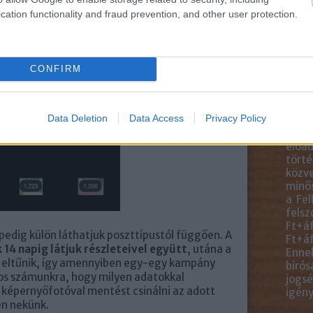
blogc
is má
cation functionality and fraud prevention, and other user protection.
közve
blogb
talál
felha
CONFIRM
egye
anyag
ideér
Data Deletion
Data Access
Privacy Policy
másol
átdol
előad
törté
közve
minős
a Fel
felsz
Ft+áf
pedig külön láthatjuk poszttípustól függően. A
Ft+áf
 14 napig látjuk részleteivel együtt
, utána a
Ennek
en eltűnik, így amennyiben egy-egy kampány
bírós
s számunkra, hogy milyen adatokkal
jogsé
 képernyőfotóval mentést csinálni az adott
igény
en nekünk.