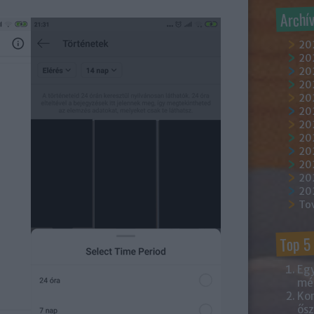
Archí
20
202
202
20
202
20
20
20
20
20
20
20
To
Top 5
Egy
mém
Kor
ősz