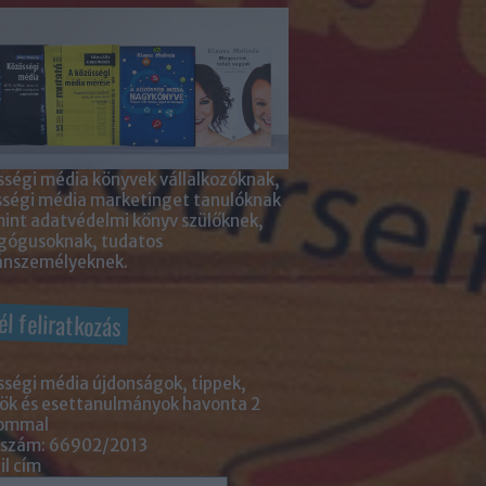
ségi média könyvek vállalkozóknak,
sségi média marketinget tanulóknak
int adatvédelmi könyv szülőknek,
gógusoknak, tudatos
nszemélyeknek.
él feliratkozás
ségi média újdonságok, tippek,
ök és esettanulmányok havonta 2
lommal
 szám: 66902/2013
l cím