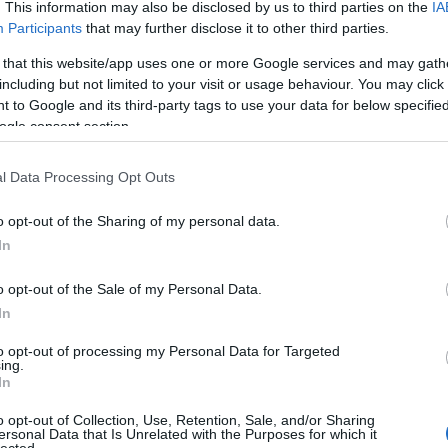
. This information may also be disclosed by us to third parties on the
IA
asonló tartalmakat gyárthassunk.
Participants
that may further disclose it to other third parties.
Faceb
 that this website/app uses one or more Google services and may gath
including but not limited to your visit or usage behaviour. You may click 
 to Google and its third-party tags to use your data for below specifi
ogle consent section.
Magya
KREAT
l Data Processing Opt Outs
turiz
o opt-out of the Sharing of my personal data.
In
o opt-out of the Sale of my Personal Data.
In
to opt-out of processing my Personal Data for Targeted
ing.
In
o opt-out of Collection, Use, Retention, Sale, and/or Sharing
ersonal Data that Is Unrelated with the Purposes for which it
Nagy
lected.