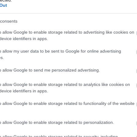
Out
Magy
Marke
től 5
consents
fődíj
díjja
o allow Google to enable storage related to advertising like cookies on
médi
evice identifiers in apps.
 milyen időintervallumban és milyen szempont
Így ha
o allow my user data to be sent to Google for online advertising
ni megosztott bejegyzéseinket. Itt
s.
t, például egy év, három hónap, 1 hét. A
 többek között az elért felhasználók száma, a
to allow Google to send me personalized advertising.
 mennyisége vagy hogy hányan kattintottak át
o allow Google to enable storage related to analytics like cookies on
evice identifiers in apps.
o allow Google to enable storage related to functionality of the website
o allow Google to enable storage related to personalization.
Az an
termé
o allow Google to enable storage related to security, including