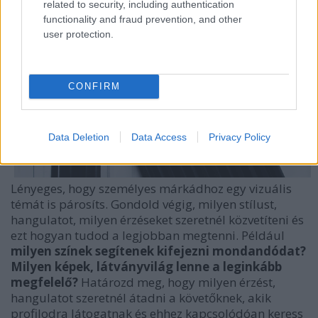
related to security, including authentication
functionality and fraud prevention, and other
user protection.
CONFIRM
Data Deletion
Data Access
Privacy Policy
Lényeges, hogy személyes márkádhoz egy vizuális
témát is párosíts. Gondold végig, milyen stílust,
hangulatot, milyen érzéseket szeretnél közvetíteni és
ezt hogyan tudod a legjobban megtenni. Például
milyen színek segítenek kifejezni mondandódat?
Milyen képek, látványvilág lenne a leginkább
megfelelő?
Határozd meg, hogy milyen érzést,
hangulatot szeretnél átadni a követőknek, akik
profilodra látogatnak és ehhez kapcsolódóan keress