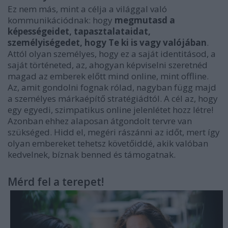
Ez nem más, mint a célja a világgal való
kommunikációdnak: hogy
megmutasd a
képességeidet, tapasztalataidat,
személyiségedet, hogy Te ki is vagy valójában
.
Attól olyan személyes, hogy ez a saját identitásod, a
saját történeted, az, ahogyan képviselni szeretnéd
magad az emberek előtt mind online, mint offline.
Az, amit gondolni fognak rólad, nagyban függ majd
a személyes márkaépítő stratégiádtól. A cél az, hogy
egy egyedi, szimpatikus online jelenlétet hozz létre!
Azonban ehhez alaposan átgondolt tervre van
szükséged. Hidd el, megéri rászánni az időt, mert így
olyan embereket tehetsz követőiddé, akik valóban
kedvelnek, bíznak benned és támogatnak.
Mérd fel a terepet!