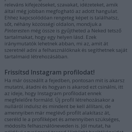
releváns kifejezéseket, szavakat, idézeteket, amik
által még jobban megfogható az adott hangulat.
Ehhez kapcsolódóan rengeteg képet is találhatsz,
sőt, néhány közösségi oldalon, mondjuk a
Pinterest
en még össze is gyűjtheted a Neked tetsző
tartalmakat, hogy egy helyen lásd. Ezek
iránymutatók lehetnek abban, mi az, amit át
szeretnél adni a felhasználóknak és segíthetnek saját
tartalmaid létrehozásában.
Frissítsd Instagram profilodat!
Ha már összeállt a fejedben, pontosan mit is akarsz
mutatni, átadni és hogyan is akarod ezt csinálni, itt
az ideje, hogy Instagram profilodat ennek
megfelelőre formáld. Új profil létrehozásakor a
nulláról indulsz és mindent be kell állítani, de
amennyiben már meglévő profilt alakítasz át,
cseréld le a profilképet és amennyiben szükséges,
módosíts felhasználóneveden is. Jól mutat, ha