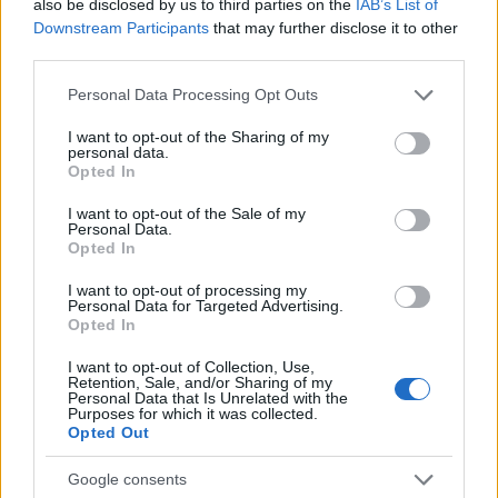
also be disclosed by us to third parties on the
IAB’s List of
Downstream Participants
that may further disclose it to other
third parties.
Please note that this website/app uses one or more Google
Personal Data Processing Opt Outs
services and may gather and store information including but
not limited to your visit or usage behaviour. You may click to
I want to opt-out of the Sharing of my
personal data.
grant or deny consent to Google and its third-party tags to
Opted In
use your data for below specified purposes in below Google
consent section.
I want to opt-out of the Sale of my
Personal Data.
Opted In
A keresőcímkék területén érdemes alaposan
körülnézni: fedezd fel, melyik hastag-ek népszerűek
I want to opt-out of processing my
azon a területen, ahol Te is tevékenykedsz. A
Personal Data for Targeted Advertising.
Opted In
keresőcímkék fontosak, hiszen ez alapján olyan
személyek találhatnak rá profilodra, akik valóban
I want to opt-out of Collection, Use,
érdeklődnek aziránt, amit képviselsz.
Retention, Sale, and/or Sharing of my
Personal Data that Is Unrelated with the
Purposes for which it was collected.
Ha bizonytalan vagy, hogy milyen keresőcímkéket
Opted Out
használj saját profilod esetében,
kezdj el
fogalmakat gyűjteni, amik kapcsolódnak
Google consents
hozzád, márkádhoz
. Írj össze minél több szót,