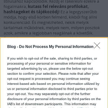
stílusához kapcsolódik. Kezdj el rákeresni ezekre a
fogalmakra,
kutass fel releváns profilokat,
hashtageket és tájékozódj
! Ez a legegyszerűbb
módja, hogy első körben felmérd, kikből fog állni
konkurenciád. És megnézheted, nekik melyik
tartalmak működnek, melyek nem, milyen posztok
azok, amikre a legjobban reagálnak a követőik.
Szedd össze, mik azok, amik hasonlóak lennének a
Te személyes márkádban, mint konkurenciádéban
Blog -
Do Not Process My Personal Information
és mi az, amiben különböznél. Így azt is felmérheted,
van-e valaki, akivel szívesen működnél együtt a
If you wish to opt-out of the sale, sharing to third parties, or
jövőben. Nem feltétlen kell a versenytársakra
processing of your personal or sensitive information for
ellenségként tekinteni, attól, hogy hasonló területen
targeted advertising by us, please use the below opt-out
tevékenykedtek. Együtt lehet, hogy még többet
section to confirm your selection. Please note that after your
érhettek el, mint külön, egymás ellen dolgozva.
opt-out request is processed you may continue seeing
interest-based ads based on personal information utilized by
Keresőcímke kutatás
us or personal information disclosed to third parties prior to
your opt-out. You may separately opt-out of the further
disclosure of your personal information by third parties on the
IAB’s list of downstream participants. This information may