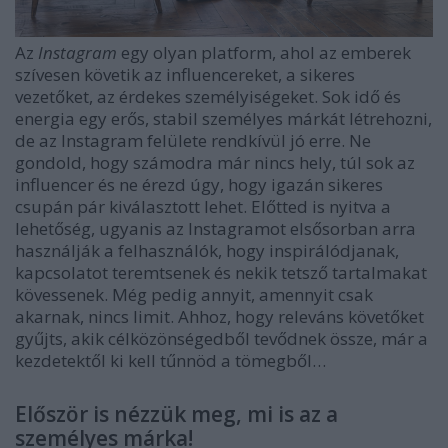
Az
Instagram
egy olyan platform, ahol az emberek
szívesen követik az influencereket, a sikeres
vezetőket, az érdekes személyiségeket. Sok idő és
energia egy erős, stabil személyes márkát létrehozni,
de az Instagram felülete rendkívül jó erre. Ne
gondold, hogy számodra már nincs hely, túl sok az
influencer és ne érezd úgy, hogy igazán sikeres
csupán pár kiválasztott lehet. Előtted is nyitva a
lehetőség, ugyanis az Instagramot elsősorban arra
használják a felhasználók, hogy inspirálódjanak,
kapcsolatot teremtsenek és nekik tetsző tartalmakat
kövessenek. Még pedig annyit, amennyit csak
akarnak, nincs limit. Ahhoz, hogy releváns követőket
gyűjts, akik célközönségedből tevődnek össze, már a
kezdetektől ki kell tűnnöd a tömegből…
Először is nézzük meg, mi is az a
személyes márka!