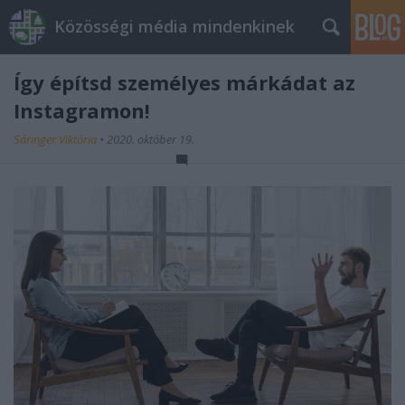
Közösségi média mindenkinek
Így építsd személyes márkádat az
Instagramon!
Sáringer Viktória
•
2020. október 19.