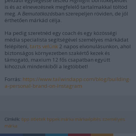
például egységessé teszed
Highlight
borítóképeidet
is és az elnevezésnek megfelelő tartalmakkal töltöd
meg. A
Bemutatkozás
ban szerepeljen röviden, de jól
érthetően márkád célja.
Ha pedig szeretnéd egy coach és egy közösségi
média specialista segítségével személyes márkádat
felépíteni,
tarts velünk
2 napos elvonulásunkon, ahol
biztonságos környezetben szakértő kezek és
támogató, maxium 12 fős csapatban együtt
kihozzuk mindenkiből a legtöbbet!
Forrás:
https://www.tailwindapp.com/blog/building-
a-personal-brand-on-instagram
Címkék:
tipp
ötletek
tippek
márka
márkaépítés
személyes
márka