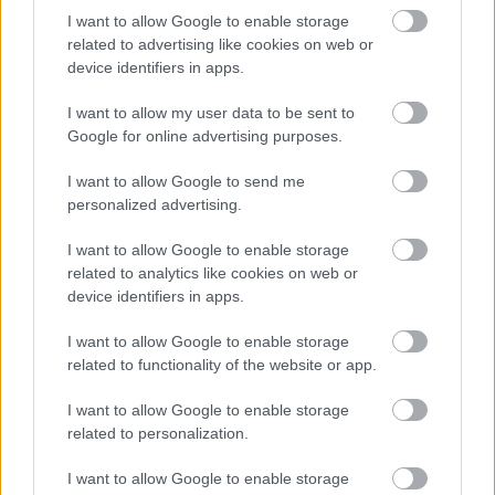
szóösszetételt, majd ellenőrizd, hogy van-e már ilyen
I want to allow Google to enable storage
related to advertising like cookies on web or
keresőcímke. Persze a saját, márkaspecifikus
device identifiers in apps.
hashtag-ed nem baj, ha még nem létezik, de azért
olyanokat használj, amire van esély, hogy rákeresnek
I want to allow my user data to be sent to
az emberek az Instagramon. Több online kalkulátor
Google for online advertising purposes.
is létezik, ami segítségedre lehet, ha kifogysz az
ötletekből. Igaz, hogy nagyrészük angolul működik,
I want to allow Google to send me
de a kapott szavak inspirálhatnak, hogy új fogalmak
personalized advertising.
jussanak eszedbe vagy akár le is fordíthatod ezeket
magyarra és úgy is alkalmazhatod.
I want to allow Google to enable storage
related to analytics like cookies on web or
Maximum 30 keresőcímkét használhatsz
device identifiers in apps.
bejegyzésenként, történetekben pedig 10-et, amivel
érdemes is élni. Fontos ugyanakkor, hogy relevánsak
I want to allow Google to enable storage
legyenek a hashtag-ek az adott tartalomhoz és
related to functionality of the website or app.
mondanivalóhoz.
I want to allow Google to enable storage
related to personalization.
Vizualitás
I want to allow Google to enable storage