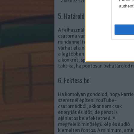
akikhez szólni szeretnél?
authenti
5. Határold be, miről fog szólni
A felhasználók nagyrésze szereti po
csatorna van, amire ráaggatják a vl
mindennel foglalkozik, hogy lehete
várhat el a néző. Ezzel sincs gond, 
a legtöbben az ilyen jellegű csator
a konkrét, specifikus tartalom mia
taktika, ha pontosan behatárolod m
6. Fektess be!
Ha komolyan gondolod, hogy karrie
szeretnél építeni YouTube-
csatornádból, akkor nem csak
energiát és időt, de pénzt is
ajánlatos belefektetned. A
megfelelő minőségű kép és audió
kiemelten fontos. A minimum, ami