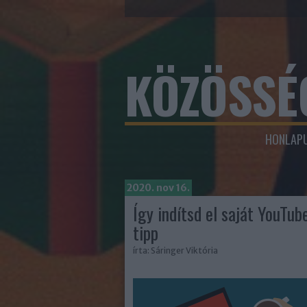
KÖZÖSSÉ
HONLAPU
2020. nov 16.
Így indítsd el saját YouTu
tipp
írta:
Sáringer Viktória