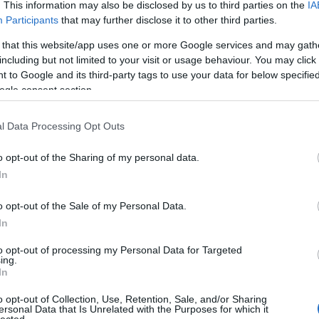
. This information may also be disclosed by us to third parties on the
IA
lföldi,
Participants
that may further disclose it to other third parties.
olgozó
Faceb
e, mert nem
 that this website/app uses one or more Google services and may gath
ációk
including but not limited to your visit or usage behaviour. You may click 
 vagy
 to Google and its third-party tags to use your data for below specifi
isztázott a valóság.
ogle consent section.
Magya
KREAT
l Data Processing Opt Outs
turiz
íted a saját dolgod is, hogyha egy adott
o opt-out of the Sharing of my personal data.
minden héten vasárnap délután posztolsz,
In
e számítsanak Tőled és Számodra is ott a
dat, nem tudod elhalogatni a feladatot.
o opt-out of the Sale of my Personal Data.
ialakítanod.
In
to opt-out of processing my Personal Data for Targeted
Ehhez gondold át az alábbi kérdéseket:
ing.
In
Mit akarsz elérni csatornáddal a YouTube-
on, mik a rövid és hosszú távú céljaid?
Ne
o opt-out of Collection, Use, Retention, Sale, and/or Sharing
csak számokban gondolkozz, hogy hány
ersonal Data that Is Unrelated with the Purposes for which it
Nagy
lected.