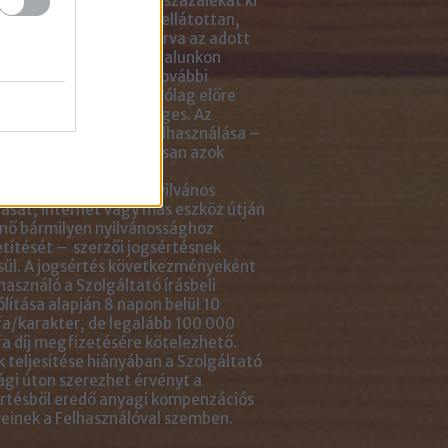
ikkben lévő tartalom 5 százalékát ki
solhatod idézőjelekkel ellátottan,
tlenül mellé- vagy aláírva az adott
ejegyzés linkjét. Az oldalunkon
ható anyagok minden további
sználása azonban kizárólag előre
ztetett módon lehetséges. Az
ok engedély nélküli felhasználása –
tve, de nem kizárólagosan azok
ását, többszörözését,
gozását, fordítását, nyilvános
ását, internet vagy más eszköz útján
nő bármilyen nyilvánossághoz
títését – szerzői jogsértésnek
ül. A jogsértés következményeként
használó a Szolgáltató írásbeli
ólítása alapján 8 napon belül 10
a/karakter, de legalább 100 000
a díj megfizetésére kötelezhető.
 teljesítése hiányában a Szolgáltató
ági úton szerezhet érvényt a
rtésből eredő anyagi kompenzációs
einek a Felhasználóval szemben.