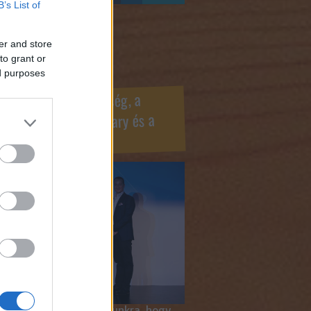
B’s List of
ook oldaldoboz
er and store
to grant or
ed purposes
r Marketing Szövetség, a
ÍV, az Internet Hungary és a
mus szakma díjai
 megtiszteltetés számunkra, hogy