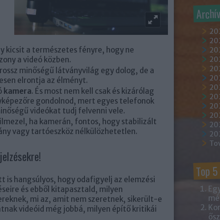
Archí
20
202
gy kicsit a természetes fényre, hogy ne
202
zony a videó közben.
20
202
A rossz minőségű látványvilág egy dolog, de a
20
esen elrontja az élményt.
20
ó
kamera
. És most nem kell csak és kizárólag
20
yképezőre gondolnod, mert egyes telefonok
20
inőségű videókat tudj felvenni vele.
20
filmezel, ha kamerán, fontos, hogy stabilizált
20
lvány vagy tartóeszköz nélkülözhetetlen.
20
To
jelzésekre!
Top 5
tt is hangsúlyos, hogy odafigyelj az elemzési
Egy
éseire és ebből kitapasztald, milyen
mém
reknek, mi az, amit nem szeretnek, sikerült-e
Kor
nak videóid még jobbá, milyen építő kritikái
ősz