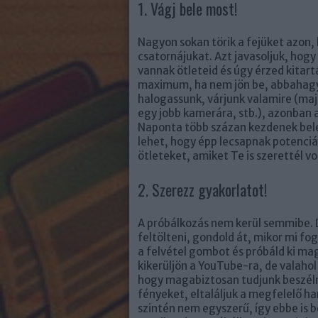
1. Vágj bele most!
Nagyon sokan törik a fejüket azon
csatornájukat. Azt javasoljuk, hogy 
vannak ötleteid és úgy érzed kitart
maximum, ha nem jön be, abbahagy
halogassunk, várjunk valamire (maj
egy jobb kamerára, stb.), azonban a
Naponta több százan kezdenek bele
lehet, hogy épp lecsapnak potenciá
ötleteket, amiket Te is szerettél vo
2. Szerezz gyakorlatot!
A próbálkozás nem kerül semmibe. D
feltölteni, gondold át, mikor mi fo
a felvétel gombot és próbáld ki ma
kikerüljön a YouTube-ra, de valahol e
hogy magabiztosan tudjunk beszélni
fényeket, eltaláljuk a megfelelő h
szintén nem egyszerű, így ebbe is be