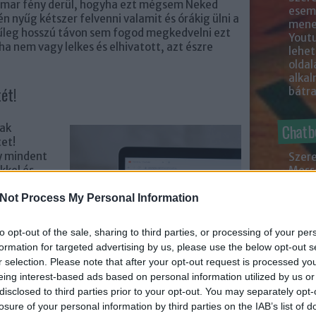
 hamar fény derül, hogyha ezt mégsem Neked
esemé
én nyűg kétszer felvenni valamit és órákig ülni a
mened
nűleg hosszú távon sem fogod megkedvelni ezt
Youtu
ha nem vagy lelkes és elhivatott, azt észre
lehe
oldal
alka
ét!
bátr
Chatb
nak
tet!
y mindent
Szere
Mess
ekkel és
ben könnyen
Not Process My Personal Information
 a zenék
e
at.
to opt-out of the sale, sharing to third parties, or processing of your per
yagainak
formation for targeted advertising by us, please use the below opt-out s
rt emiatt
r selection. Please note that after your opt-out request is processed y
agy akár le
eing interest-based ads based on personal information utilized by us or
s ügyelj,
disclosed to third parties prior to your opt-out. You may separately opt-
uTube-videó
losure of your personal information by third parties on the IAB’s list of
, ha nem