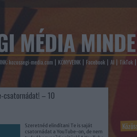
GI MÉDIA MIND
NK: kozossegi-media.com
KÖNYVEINK
Facebook
AI
TikTok
be-csatornádat! – 10
Közös
Szeretnéd elindítani Te is saját
csatornádat a YouTube-on, de nem