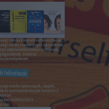
ségi média könyvek vállalkozóknak,
sségi média marketinget tanulóknak
int adatvédelmi könyv szülőknek,
gógusoknak, tudatos
nszemélyeknek.
él feliratkozás
ségi média újdonságok, tippek,
ök és esettanulmányok havonta 2
lommal
 szám: 66902/2013
l cím