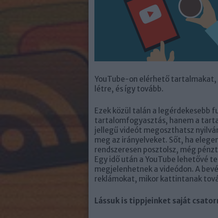
YouTube-on elérhető tartalmakat, 
létre, és így tovább.
Ezek közül talán a legérdekesebb 
tartalomfogyasztás, hanem a tart
jellegű videót megoszthatsz nyil
meg az irányelveket. Sőt, ha elegen
rendszeresen posztolsz, még pénzt 
Egy idő után a YouTube lehetővé tes
megjelenhetnek a videódon. A bevé
reklámokat, mikor kattintanak tová
Lássuk is tippjeinket saját csato