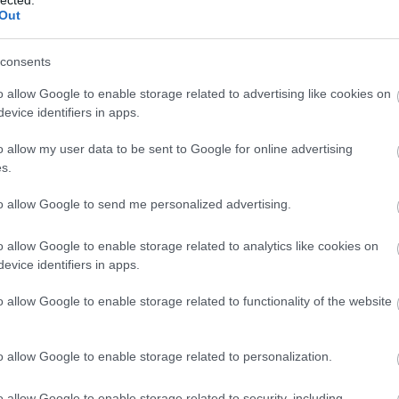
feliratkozóra vagy milyen nézettségre vágysz.
Out
Magy
Gondold át, hogy mit tudsz nyújtani az
Marke
embereknek, ami miatt szívesen néznek majd
től 5
Téged!
consents
fődíj
Ki a célközönséged?
Légy minél
díjja
o allow Google to enable storage related to advertising like cookies on
specifikusabb! Milyen korcsoportot akarsz
médi
megszólítani? Az egyik nemhez inkább szólnak
evice identifiers in apps.
a tartalmaid? Például csak lányos témákat
Így ha
tervezel, vagy nemtől függetlenül, bárki
o allow my user data to be sent to Google for online advertising
nézheti csatornádat? Mi iránt érdeklődnek a
s.
nézőid? Milyen demográfiai adataik vannak?
Tudnod kell, hogy ki fog nézni Téged és ehhez
to allow Google to send me personalized advertising.
kell alakítanod a tartalmadat. Ha felnőttként
gyártasz tartalmat gyerekeknek, akkor nyilván
o allow Google to enable storage related to analytics like cookies on
hangnem szükséges, mintha üzletemberekhez
evice identifiers in apps.
 néznie a tartalmadat?
Miben leszel más, mint
o allow Google to enable storage related to functionality of the website
álaszthatnának? Mi a plusz benned, mi a te
ad?
Milyen gyakran? Mennyi időd, kapacitásod,
o allow Google to enable storage related to personalization.
eken fogod tartani a kapcsolatot a követőkkel?
Az an
termé
sztási szokásai? Mit preferál az a csoport,
o allow Google to enable storage related to security, including