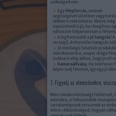
szükséged van:
Egy
fényforrás
, aminek
segítségével sötétben vagy borús
időben is videózhatsz. Illetve még
napsütésnél is jó, ha rásegítesz e
változzon folyamatosan a fényvis
A legfontosabb a
jó hangzás
! 
recsegő, érthetetlen hangzás telj
Jó minőségű felvételt produkál
videókamerára, szuper drága fén
tudása is elég ahhoz, hogy profi m
Kameraállvány
. Ha telefonon 
képet tudj felvenni, így egy jó ál
7. Figyelj az elemzésekre, vissza
Mint minden közösségi felületnél, i
adatokra, a felhasználók visszajelz
tartalomtípusok tetszenek az embe
elérni célközönséged, hogyan válhat
vannak a nézőidnek.