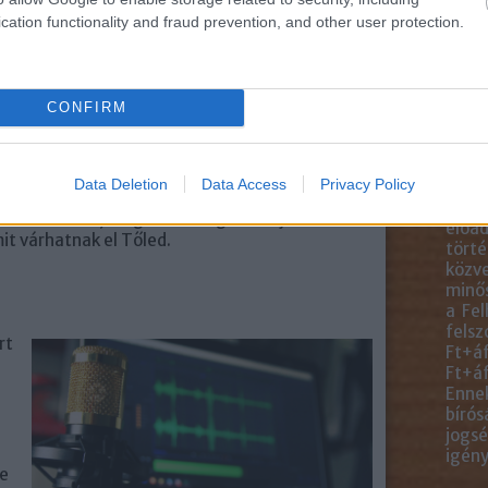
blogc
is má
cation functionality and fraud prevention, and other user protection.
közve
 csatornád!
blogb
talál
felha
ntosan tudni, mire is irakozik fel. Számtalan
CONFIRM
egye
ogger vagy lifestyle jelzőt, mert annyi
anyag
tlen lenne egy pár fogalommal letisztázni, mit
ideér
mert valaki szereti a változatos tartalmakat, de
Data Deletion
Data Access
Privacy Policy
másol
nákra azért irakoznak fel, akié a csatorna és nem
átdol
tt. Kezdőként, még ismertség nélkül jobb
előad
it várhatnak el Tőled.
törté
közve
minős
a Fel
felsz
rt
Ft+áf
Ft+áf
Ennek
bírós
jogsé
igény
re