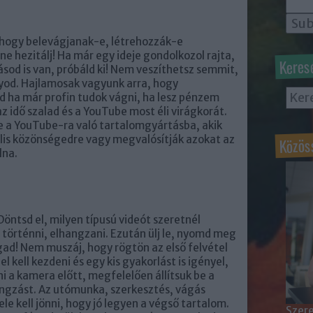
, hogy belevágjanak-e, létrehozzák-e
ne hezitálj! Ha már egy ideje gondolkozol rajta,
Keres
ásod is van, próbáld ki! Nem veszíthetsz semmit,
od. Hajlamosak vagyunk arra, hogy
d ha már profin tudok vágni, ha lesz pénzem
z idő szalad és a YouTube most éli virágkorát.
 a YouTube-ra való tartalomgyártásba, akik
Közös
lis közönségedre vagy megvalósítják azokat az
lna.
öntsd el, milyen típusú videót szeretnél
g történni, elhangzani. Ezután ülj le, nyomd meg
gad! Nem muszáj, hogy rögtön az első felvétel
l kell kezdeni és egy kis gyakorlást is igényel,
 a kamera előtt, megfelelően állítsuk be a
angzást. Az utómunka, szerkesztés, vágás
le kell jönni, hogy jó legyen a végső tartalom.
Szere