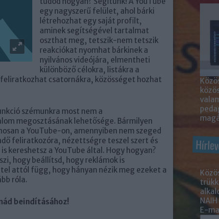
tudod hogyan? Segítünk! A YouTube
egy nagyszerű felület, ahol bárki
létrehozhat egy saját profilt,
aminek segítségével tartalmat
oszthat meg, tetszik-nem tetszik
reakciókat nyomhat bárkinek a
nyilvános videójára, elmentheti
különböző célokra, listákra a
feliratkozhat csatornákra, közösséget hozhat
Közös
közö
valam
peda
funkció szémunkra most nem a
magá
alom megosztásának lehetősége. Bármilyen
vánosan a YouTube-on, amennyiben nem szeged
dő feliratkozóra, nézettségre teszel szert és
Hírlev
is kereshetsz a YouTube által. Hogy hogyan?
zi, hogy beállítsd, hogy reklámok is
tel attól függ, hogy hányan nézik meg ezeket a
Közös
bb róla.
trükk
alka
NAIH
rnád beindításához!
E-mai