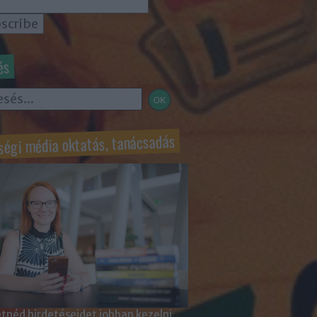
és
ségi média oktatás, tanácsadás
tnéd hirdetéseidet jobban kezelni,