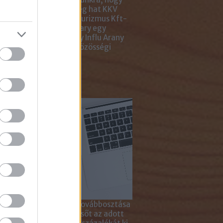
ar Marketing Szövetség hat KKV
ting Gyémánt Díjjal, Turizmus Kft-
 díjjal, az Internet Hungary egy
jal, a KREATÍV pedig egy Influ Arany
l tüntette ki cégünket közösségi
a kampányaiért.
sználd cikkeinket...
yagok linkkel történő továbbosztása
szetesen lehetséges, sőt az adott