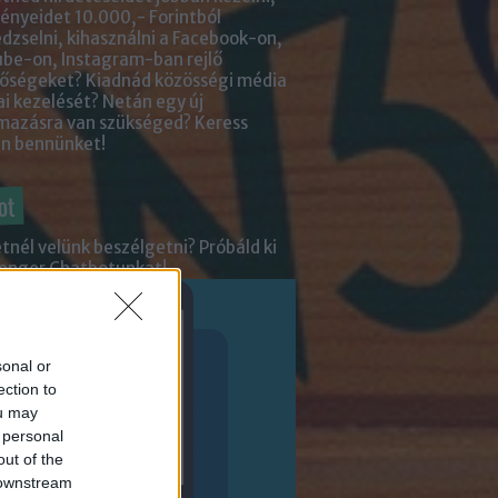
nyeidet 10.000,- Forintból
zselni, kihasználni a Facebook-on,
be-on, Instagram-ban rejlő
tőségeket? Kiadnád közösségi média
ai kezelését? Netán egy új
lmazásra van szükséged?
Keress
an bennünket!
ot
tnél velünk beszélgetni? Próbáld ki
enger Chatbotunkat!
sonal or
ection to
ou may
 personal
out of the
 downstream