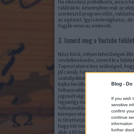
Ha elkezdesz próbálkozni, arra is
találták ki. Amennyiben már az elej
szerkesztő program előtt, valószí
az egészet. Így is belevághatsz, de 
fogják venni az emberek.
3. Ismerd meg a Youtube felület
Nézz körül, milyen lehetőségek áll
rendelkezésedre, ismerd ki a felüle
Tapasztalatra lesz szükséged, hog
jól csinálj. Fontos, hogy az irányelv
szabályokkal tisztában légy, külön
Blog -
Do 
bajba kerülhetsz! Például óvatosan
felhasználásával, mert ha nincs err
jogosultságod, letilthatják a videód
If you wish 
Ugyanígy más tartalomgyártók an
sensitive in
felhasználásával is légy óvatos, me
confirm you
könnyen elvehetik a bevételedet, v
continue se
is tiltathatják csatornádat. És arra i
information 
hogy mit mondasz ugyanis egy Yo
further disc
akár a bíróságon is felhasználható