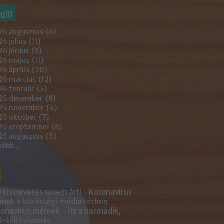
vum
26 augusztus
(
6
)
6 július
(
11
)
6 június
(
9
)
26 május
(
11
)
6 április
(
20
)
26 március
(
12
)
26 február
(
5
)
25 december
(
8
)
25 november
(
4
)
25 október
(
7
)
25 szeptember
(
8
)
25 augusztus
(
5
)
vább
...
 kis nevetés sosem árt! - Koronavírus
ek a közösségi média térben
onavírus mémek – itt a harmadik,
i-téli felvonás