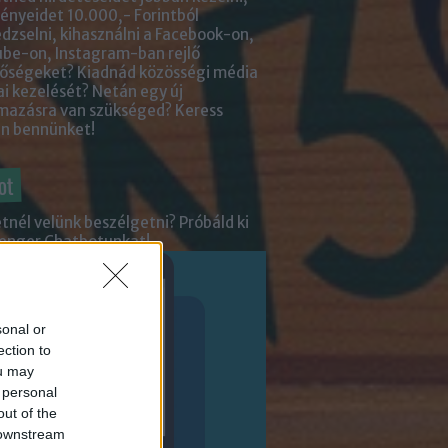
nyeidet 10.000,- Forintból
zselni, kihasználni a Facebook-on,
be-on, Instagram-ban rejlő
tőségeket? Kiadnád közösségi média
ai kezelését? Netán egy új
lmazásra van szükséged?
Keress
an bennünket!
ot
tnél velünk beszélgetni? Próbáld ki
enger Chatbotunkat!
sonal or
ection to
ou may
 personal
out of the
 downstream