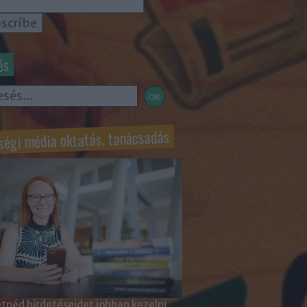
és
ségi média oktatás, tanácsadás
tnéd hirdetéseidet jobban kezelni,