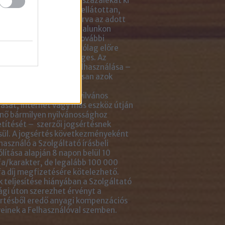
ikkben lévő tartalom 5 százalékát ki
solhatod idézőjelekkel ellátottan,
tlenül mellé- vagy aláírva az adott
ejegyzés linkjét. Az oldalunkon
ható anyagok minden további
sználása azonban kizárólag előre
ztetett módon lehetséges. Az
ok engedély nélküli felhasználása –
tve, de nem kizárólagosan azok
ását, többszörözését,
gozását, fordítását, nyilvános
ását, internet vagy más eszköz útján
nő bármilyen nyilvánossághoz
títését – szerzői jogsértésnek
ül. A jogsértés következményeként
használó a Szolgáltató írásbeli
ólítása alapján 8 napon belül 10
a/karakter, de legalább 100 000
a díj megfizetésére kötelezhető.
 teljesítése hiányában a Szolgáltató
ági úton szerezhet érvényt a
rtésből eredő anyagi kompenzációs
einek a Felhasználóval szemben.