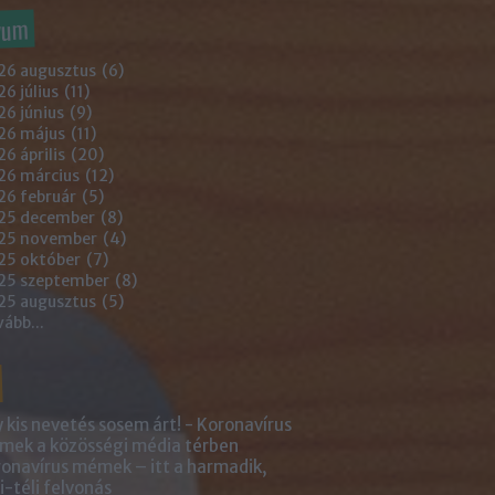
vum
26 augusztus
(
6
)
6 július
(
11
)
6 június
(
9
)
26 május
(
11
)
6 április
(
20
)
26 március
(
12
)
26 február
(
5
)
25 december
(
8
)
25 november
(
4
)
25 október
(
7
)
25 szeptember
(
8
)
25 augusztus
(
5
)
vább
...
 kis nevetés sosem árt! - Koronavírus
ek a közösségi média térben
onavírus mémek – itt a harmadik,
i-téli felvonás