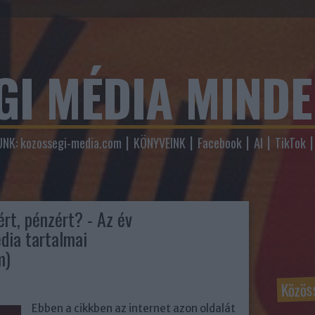
GI MÉDIA MIND
NK: kozossegi-media.com
KÖNYVEINK
Facebook
AI
TikTok
rt, pénzért? - Az év
dia tartalmai
m)
Közös
Ebben a cikkben az internet azon oldalát