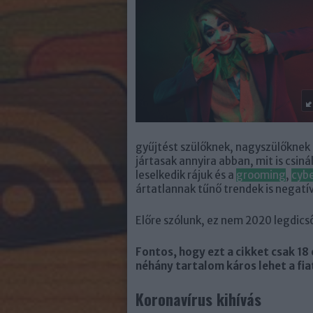
gyűjtést szülőknek, nagyszülőknek
jártasak annyira abban, mit is csi
leselkedik rájuk és a
grooming
,
cybe
ártatlannak tűnő trendek is negatív
Előre szólunk, ez nem 2020 legdics
Fontos, hogy ezt a cikket csak 18 
néhány tartalom káros lehet a fia
Koronavírus kihívás