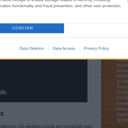
blogc
is má
cation functionality and fraud prevention, and other user protection.
közve
blogb
talál
felha
CONFIRM
egye
anyag
ideér
Data Deletion
Data Access
Privacy Policy
másol
átdol
előad
törté
közve
minős
a Fel
felsz
Ft+áf
Ft+áf
Ennek
bírós
on
jogsé
igény
allenge-ről, amiben a tinik azt mutatják meg,