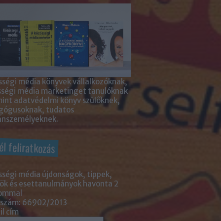
ségi média könyvek vállalkozóknak,
sségi média marketinget tanulóknak
int adatvédelmi könyv szülőknek,
gógusoknak, tudatos
nszemélyeknek.
él feliratkozás
ségi média újdonságok, tippek,
ök és esettanulmányok havonta 2
lommal
 szám: 66902/2013
l cím