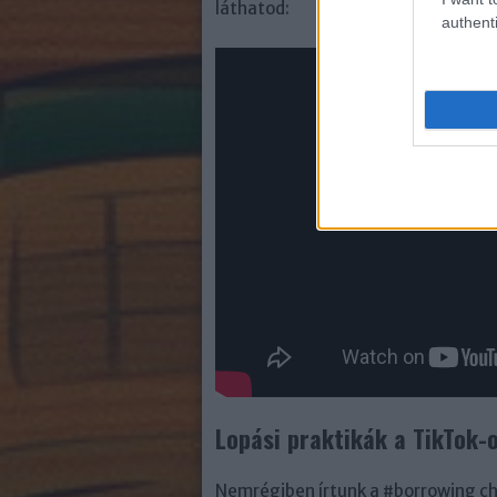
láthatod:
authenti
Lopási praktikák a TikTok-
Nemrégiben írtunk a #borrowing ch