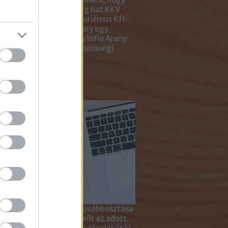
ar Marketing Szövetség hat KKV
ting Gyémánt Díjjal, Turizmus Kft-
 díjjal, az Internet Hungary egy
jal, a KREATÍV pedig egy Influ Arany
l tüntette ki cégünket közösségi
a kampányaiért.
sználd cikkeinket...
yagok linkkel történő továbbosztása
szetesen lehetséges, sőt az adott