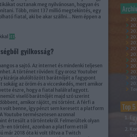
ktikákat osztanak meg nyilvánosan, hogyan és
Archí
ítani. Több, mint 137 millió megtekintés, egy
olható fiatal, aki be akar szállni… Nem éppen a
20
202
202
ókkal
itt
.
20
202
20
nségből gyilkosság?
20
20
angos a sajtó. Az internet és mindenki teljesen
20
nhet. A történet röviden: Egy orosz Youtuber
20
y kizárja alulöltözött barátnőjét a fagypont
20
20
t sokáig az öröm és a vicceskedés, mert amikor
To
vette észre, hogy a fiatal halálrafagyott.
rneműt viselő barátnőjét majd szó szerint
bbent, amikor rájött, mi történt. A férfi a
Top 5
 volt benne, így pénzt sem keresett a platform
t. A Youtube természetesen azonnal
Egy
nt értesült a történtekről. Felmerültek olyan
mém
tch-en történt, azonban a platform ettől
Kor
ú már 2018 óta ki volt tiltva a Twitch
ősz