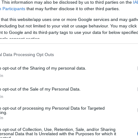
. This information may also be disclosed by us to third parties on the
IA
egíteni sem akar neki megkeresni.
Participants
that may further disclose it to other third parties.
Faceb
 that this website/app uses one or more Google services and may gath
including but not limited to your visit or usage behaviour. You may click 
 to Google and its third-party tags to use your data for below specifi
ogle consent section.
Magya
KREAT
l Data Processing Opt Outs
turiz
dön ülve sír a fiú, és aláfestésnek drámai zenét
o opt-out of the Sharing of my personal data.
gy még cinikusabbá, gúnyosabbá tegyék a
In
közzé is tették az interneten, hogy mindenki
lőre megbeszélt, megjátszott jelenet, de ez
y mennyire rémes a tartalom, és mennyire
o opt-out of the Sale of my Personal Data.
éldákat látnak. Egy mozgássérült emberrel nem
In
rülmények között. És nem csak mozgássérült, de
oblémákkal küzdő embertől nem vesszük el az
to opt-out of processing my Personal Data for Targeted
ing.
gy dolgot, ami segíti a mindennapjai során,
In
ra. Az internet népe nem is reagált túl jól a
ót le is tiltották, azonban a like-dislike
o opt-out of Collection, Use, Retention, Sale, and/or Sharing
árulkodó:
ersonal Data that Is Unrelated with the Purposes for which it
Nagy
lected.