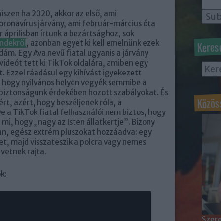
iszen ha 2020, akkor az első, ami
oronavírus járvány, ami február-március óta
r áprilisban írtunk a bezártsághoz, sok
Keres
ndekről
, azonban egyet ki kell emelnünk ezek
dám. Egy Ava nevű fiatal ugyanis a járvány
videót tett ki TikTok oldalára, amiben egy
 Ezzel ráadásul egy kihívást igyekezett
s, hogy nyilvános helyen vegyék semmibe a
a biztonságunk érdekében hozott szabályokat. És
Közös
rt, azért, hogy beszéljenek róla, a
a TikTok fiatal felhasználói nem biztos, hogy
 mi, hogy „nagy az Isten állatkertje”. Bizony
sban, egész extrém pluszokat hozzáadva: egy
t, majd visszateszik a polcra vagy nemes
vetnek rajta.
ok:
Szere