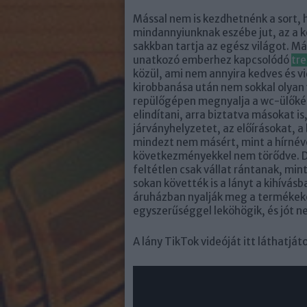
Mással nem is kezdhetnénk a sort, h
mindannyiunknak eszébe jut, az a k
sakkban tartja az egész világot. Má
unatkozó emberhez kapcsolódó
tre
közül, ami nem annyira kedves és vi
kirobbanása után nem sokkal olyan 
repülőgépen megnyalja a wc-ülőkét.
elindítani, arra biztatva másokat i
járványhelyzetet, az előírásokat, 
mindezt nem másért, mint a hírnévé
következményekkel nem törődve. De 
feltétlen csak vállat rántanak, mint
sokan követték is a lányt a kihívá
áruházban nyalják meg a termékeke
egyszerűséggel leköhögik, és jót ne
A lány TikTok videóját itt láthatját