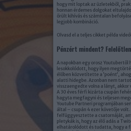
hogy mit loptak az üzletekből, pra
honnan érdemes dolgokat eltulajdon
őrült kihívás és számtalan befolyás
legjobb kombináció.
Olvasd el a teljes cikket példa vide
Pénzért mindent? Felelőtle
A napokban egy orosz Youtubertől h
lesokkolódott, hogy ilyen megtörté
élőben közvetítette a ’poént’, ahog
alatti hidegbe. Azonban nem tartot
visszaengedte volna a lányt, akkor 
A 30 éves férfi kizárta csupán fehé
hagyta megfagyni és teljesen megdö
Youtube Partneri programjában sem
által – csupán 4 ezer követője vol
felfüggyesztette a csatornáját, ami
pletykák is, hogy az élő adás a Twi
elhatárolódott és tudatta, hogy a fi