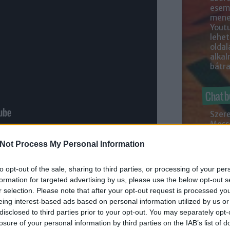
esemé
mened
Youtu
lehe
oldal
alka
bátr
Chatb
Szere
Mess
Not Process My Personal Information
zékét, hogy lássam a reakcióját…
to opt-out of the sale, sharing to third parties, or processing of your per
formation for targeted advertising by us, please use the below opt-out s
y Youtuber a videójának, ami eszméletlen
r selection. Please note that after your opt-out request is processed y
k körében. És nem is véletlenül. Már a cím
eing interest-based ads based on personal information utilized by us or
tezik ilyen… Ám létezik, és a videóban pontosan
disclosed to third parties prior to your opt-out. You may separately opt-
lrejti párjának a mozgáshoz elengedhetetlen
losure of your personal information by third parties on the IAB’s list of
merákat és felveszi, ahogy a fiú a kezével húzza