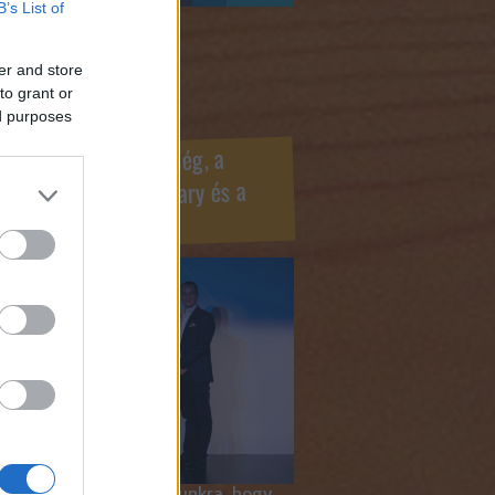
B’s List of
ook oldaldoboz
er and store
to grant or
ed purposes
r Marketing Szövetség, a
ÍV, az Internet Hungary és a
mus szakma díjai
 megtiszteltetés számunkra, hogy