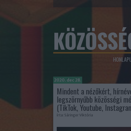
KÖZÖSSÉ
HONLAPU
2020. dec 28.
Mindent a nézőkért, hírnévé
legszörnyűbb közösségi mé
(TikTok, Youtube, Instagra
írta:
Sáringer Viktória