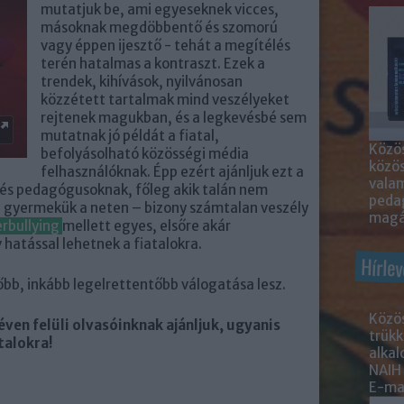
mutatjuk be, ami egyeseknek vicces,
másoknak megdöbbentő és szomorú
vagy éppen ijesztő - tehát a megítélés
terén hatalmas a kontraszt. Ezek a
trendek, kihívások, nyilvánosan
közzétett tartalmak mind veszélyeket
rejtenek magukban, és a legkevésbé sem
mutatnak jó példát a fiatal,
Közös
befolyásolható közösségi média
közö
felhasználóknak. Épp ezért ajánljuk ezt a
valam
 és pedagógusoknak, főleg akik talán nem
peda
nál gyermekük a neten – bizony számtalan veszély
magá
rbullying
mellett egyes, elsőre akár
 hatással lehetnek a fiatalokra.
Hírlev
őbb, inkább legelrettentőbb válogatása lesz.
Közös
éven felüli olvasóinknak ajánljuk, ugyanis
trükk
talokra!
alka
NAIH
E-mai