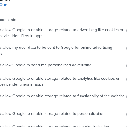
Out
Magy
Marke
től 5
consents
fődíj
díjja
o allow Google to enable storage related to advertising like cookies on
médi
evice identifiers in apps.
Így ha
o allow my user data to be sent to Google for online advertising
s.
to allow Google to send me personalized advertising.
o allow Google to enable storage related to analytics like cookies on
evice identifiers in apps.
t a jelenség, a videó ellen, és hogy mennyire
o allow Google to enable storage related to functionality of the website
’ egy másik megvalósítása, ahol egy
ek... Ezt már inkább nem is ragozzuk tovább.
o allow Google to enable storage related to personalization.
Az an
az eredeti videókban, így, ha esetleg megnéznél
termé
sőt 0:58-tól, a másodikat pedig 6:23-tól itt
o allow Google to enable storage related to security, including