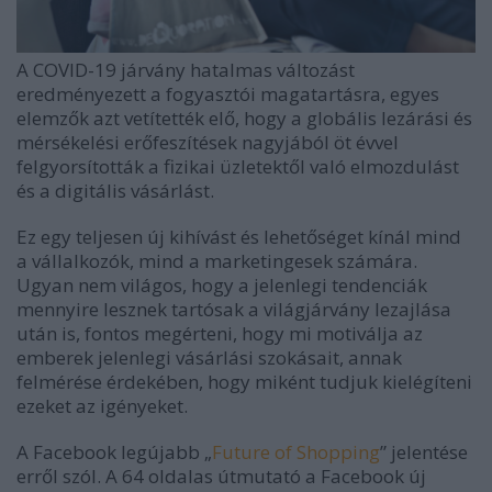
A COVID-19 járvány hatalmas változást
eredményezett a fogyasztói magatartásra, egyes
elemzők azt vetítették elő, hogy a globális lezárási és
mérsékelési erőfeszítések nagyjából öt évvel
felgyorsították a fizikai üzletektől való elmozdulást
és a digitális vásárlást.
Ez egy teljesen új kihívást és lehetőséget kínál mind
a vállalkozók, mind a marketingesek számára.
Ugyan nem világos, hogy a jelenlegi tendenciák
mennyire lesznek tartósak a világjárvány lezajlása
után is, fontos megérteni, hogy mi motiválja az
emberek jelenlegi vásárlási szokásait, annak
felmérése érdekében, hogy miként tudjuk kielégíteni
ezeket az igényeket.
A Facebook legújabb „
Future of Shopping
” jelentése
erről szól. A 64 oldalas útmutató a Facebook új