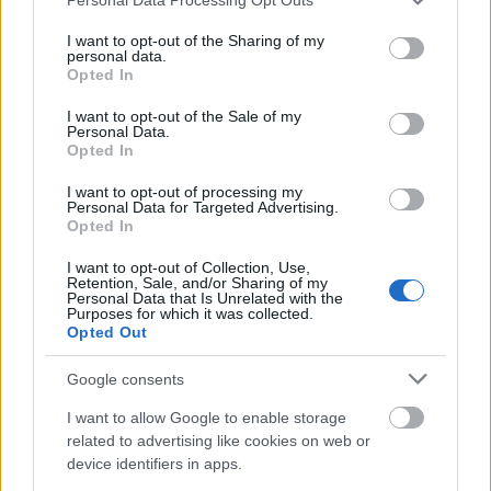
services and may gather and store information including but
not limited to your visit or usage behaviour. You may click to
I want to opt-out of the Sharing of my
personal data.
grant or deny consent to Google and its third-party tags to
Opted In
Ha maximalizálni szeretnéd a bolti és/vagy az e-
use your data for below specified purposes in below Google
kereskedelmi teljesítményedet, akkor ezek a
consent section.
I want to opt-out of the Sale of my
legfontosabb elemek, amelyeket érdemes
Personal Data.
Opted In
marketinges kommunikációdban kiemelni.
I want to opt-out of processing my
Érdemes továbbá megemlíteni az ügyfélszolgálat
Personal Data for Targeted Advertising.
viszonylag alacsony eredményeit is. Úgy tűnik, hogy
Opted In
prioritásaink, legalábbis jelenleg, kevésbé
I want to opt-out of Collection, Use,
hangsúlyozzák ezt az elemet – ugyanakkor ez
Retention, Sale, and/or Sharing of my
továbbra is kritikus tényező, mind a boltban, mind
Personal Data that Is Unrelated with the
Purposes for which it was collected.
az interneten való vásárlás során.
Opted Out
A Facebook megvizsgálta azokat a legfontosabb
Google consents
előnyöket is, amelyeket a fogyasztók az e-
kereskedelemre való áttérés során tapasztaltak,
I want to allow Google to enable storage
amely magában foglalja a vásárlások javításának
related to advertising like cookies on web or
képességét a legjobb ajánlatok elérése érdekében.
device identifiers in apps.