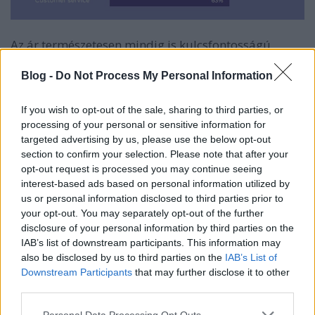
Az ár természetesen mindig is kulcsfontosságú
szempont volt, de legalább most a biztonság is
majdnem olyan fontossá vált a bolti vásárlók
Blog -
Do Not Process My Personal Information
számára is.
If you wish to opt-out of the sale, sharing to third parties, or
Érdemes ugyanakkor megemlíteni azokat a
processing of your personal or sensitive information for
legfontosabb tényezőket is, amelyek meghatározzák,
targeted advertising by us, please use the below opt-out
hogy az emberek mely márkákat hajlandóak
section to confirm your selection. Please note that after your
megvásárolni az interneten.
opt-out request is processed you may continue seeing
interest-based ads based on personal information utilized by
us or personal information disclosed to third parties prior to
your opt-out. You may separately opt-out of the further
disclosure of your personal information by third parties on the
IAB’s list of downstream participants. This information may
also be disclosed by us to third parties on the
IAB’s List of
Downstream Participants
that may further disclose it to other
third parties.
Please note that this website/app uses one or more Google
Personal Data Processing Opt Outs