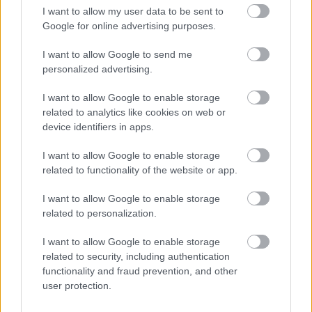
I want to allow my user data to be sent to
Google for online advertising purposes.
I want to allow Google to send me
personalized advertising.
I want to allow Google to enable storage
related to analytics like cookies on web or
device identifiers in apps.
I want to allow Google to enable storage
related to functionality of the website or app.
"A fogyasztók egyre inkább rájönnek a digitális
előnyökre, amelyek nemcsak a hatékonyságon
I want to allow Google to enable storage
mutatnak túl, de a vásárlási élményükön is.
related to personalization.
Világszerte tíz (79%) vásárlóból csaknem nyolc
szerint az internet megkönnyíti a termékek ár
I want to allow Google to enable storage
szerinti összehasonlítását és 67% szerint az internet
related to security, including authentication
kevésbé teszi kockázatosabbá a termékek
functionality and fraud prevention, and other
vásárlását... "
user protection.
Ez fontos tényező a Te listádon és a versenytársak