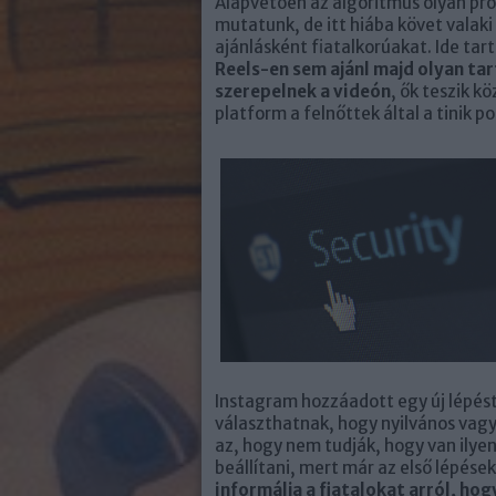
Alapvetően az algoritmus olyan pro
mutatunk, de itt hiába követ valaki
ajánlásként fiatalkorúakat. Ide tart
Reels-en sem ajánl majd olyan tar
szerepelnek a videón
, ők teszik k
platform a felnőttek által a tinik 
Instagram hozzáadott egy új lépést 
választhatnak, hogy nyilvános vagy 
az, hogy nem tudják, hogy van ilyen
beállítani, mert már az első lépésekn
informálja a fiatalokat arról, hog