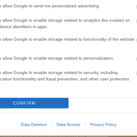
Marke
lgetés befejezésére, vagy tiltásra, jelentésre,
to allow Google to send me personalized advertising.
től 5
hány országban már elérhető ez a fejlesztés és
fődíj
denhol bevezetik.
díjja
o allow Google to enable storage related to analytics like cookies on
médi
evice identifiers in apps.
 Magid szerint vannak olyan esetek, amikor a
 helyénvaló az Instagram-on való interakció, de
o allow Google to enable storage related to functionality of the website
Így ha
legyenek a nagykorúakkal való nem kívánt
vetelése a tinédzser részéről nagyon fontos,
, hogy megvédje saját magát. Nem elég, ha a
o allow Google to enable storage related to personalization.
, itt most nem a felnőttnél van az irányítás.
követi vagy visszaköveti a nagykorút, elismer
ezáltal lehetőséget ad arra is, hogy
o allow Google to enable storage related to security, including
cation functionality and fraud prevention, and other user protection.
tek tiniket találjanak a platformon
CONFIRM
 az Instagram munkatársai mélyrehatóbban
 megnehezíteni a potenciálisan gyanús
Az an
mára a tizenévesekkel való interakciót. Ennek
termé
Data Deletion
Data Access
Privacy Policy
, ami akadályozza, hogy az ilyen nagykorú
blogc
 fül alatt tiniket, fiatalokat lássanak.
is má