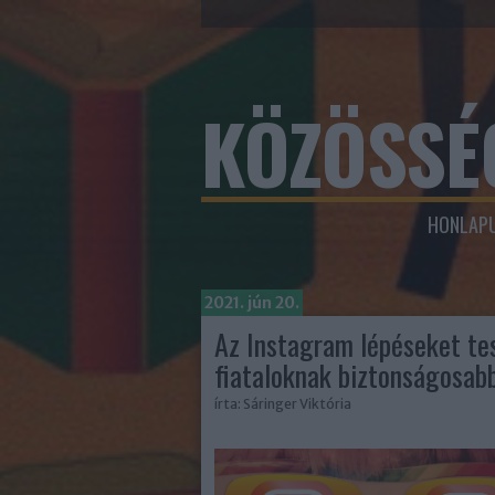
KÖZÖSSÉ
HONLAPU
2021. jún 20.
Az Instagram lépéseket te
fiataloknak biztonságosabb
írta:
Sáringer Viktória