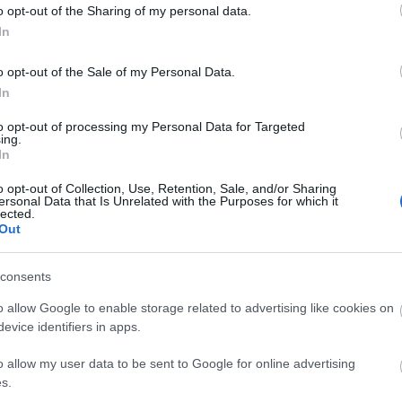
terjedő
o opt-out of the Sharing of my personal data.
Faceb
agram
In
fektet
ne
o opt-out of the Sale of my Personal Data.
alabb
 jelöli az
In
Magya
ciókat,
KREAT
to opt-out of processing my Personal Data for Targeted
unkcióit
ing.
idejű biztonsági információkkal látja el. Az
turiz
In
 fiatalokat, hogy saját online tapasztalataik
o opt-out of Collection, Use, Retention, Sale, and/or Sharing
ersonal Data that Is Unrelated with the Purposes for which it
lected.
netekkel!
Out
on felnőttek és tizenéveseket között a
consents
gymást, biztonsági értesítéseket vezetnek be,
eket, hogy legyenek óvatosak a felnőttekkel
o allow Google to enable storage related to advertising like cookies on
rivát üzenetek biztonsági visszajelzései
evice identifiers in apps.
őtt, aki potenciálisan gyanús magatartást
Például,
ha egy felnőtt nagy mennyiségű
o allow my user data to be sent to Google for online advertising
Nagy
d 18 éven aluliaknak, akkor ez az eszköz
s.
Magy
eztesse az üzenetek címzettjeit
, és