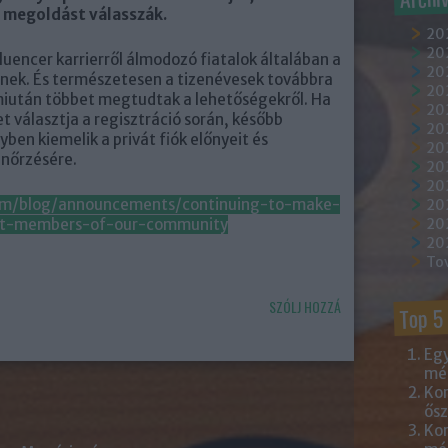
b megoldást válasszák.
20
202
fluencer karrierről álmodozó fiatalok általában a
202
bbnek. És természetesen a tizenévesek továbbra
20
, miután többet megtudtak a lehetőségekről. Ha
202
t választja a regisztráció során, később
20
lyben kiemelik a privát fiók előnyeit és
20
enőrzésére.
20
20
com/blog/announcements/continuing-to-make-
20
st-members-of-our-community
20
20
To
SZÓLJ HOZZÁ
Top 5
Egy
mém
Kor
ősz
Kor