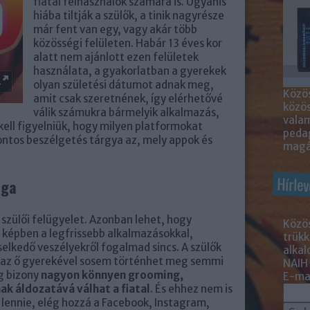
fiatal felhasználók számára is. Ugyanis
hiába tiltják a szülők, a tinik nagyrésze
már fent van egy, vagy akár több
közösségi felületen. Habár 13 éves kor
alatt nem ajánlott ezen felületek
használata, a gyakorlatban a gyerekek
olyan születési dátumot adnak meg,
Közös
amit csak szeretnének, így elérhetővé
közö
válik számukra bármelyik alkalmazás,
valam
 kell figyelniük, hogy milyen platformokat
peda
ontos beszélgetés tárgya az, mely appok és
magá
Hírlev
ága
 szülői felügyelet. Azonban lehet, hogy
Közös
 képben a legfrissebb alkalmazásokkal,
trükk
elkedő veszélyekről fogalmad sincs. A szülők
alka
y az ő gyerekével sosem történhet meg semmi
NAIH
ig bizony
nagyon könnyen grooming,
E-mai
ak áldozatává válhat a fiatal
. És ehhez nem is
 lennie, elég hozzá a Facebook, Instagram,