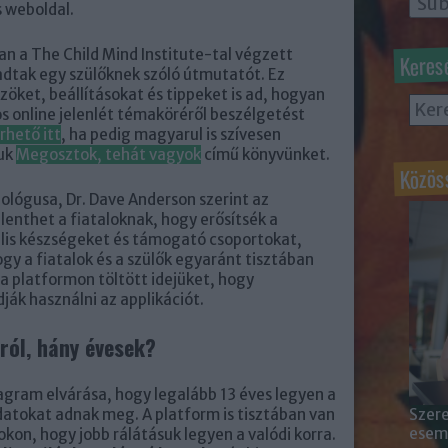
s weboldal.
n a The Child Mind Institute-tal végzett
Keres
tak egy szülőknek szóló útmutatót. Ez
öket, beállításokat és tippeket is ad, hogyan
 online jelenlét témaköréről beszélgetést
rhető itt
, ha pedig magyarul is szívesen
juk
Megosztok, tehát vagyok
című könyvünket.
Közös
chológusa, Dr. Dave Anderson szerint az
lenthet a fiataloknak, hogy erősítsék a
ális készségeket és támogató csoportokat,
gy a fiatalok és a szülők egyaránt tisztában
 a platformon töltött idejüket, hogy
ák használni az applikációt.
rról, hány évesek?
agram elvárása, hogy legalább 13 éves legyen a
Szere
datokat adnak meg. A platform is tisztában van
esemé
kon, hogy jobb rálátásuk legyen a valódi korra.