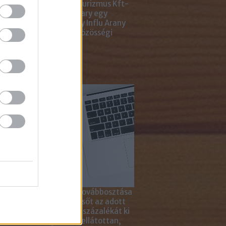
ting Gyémánt Díjjal, Turizmus Kft-
 díjjal, az Internet Hungary egy
jal, a KREATÍV pedig egy Influ Arany
l tüntette ki cégünket közösségi
a kampányaiért.
sználd cikkeinket...
yagok linkkel történő továbbosztása
szetesen lehetséges, sőt az adott
ikkben lévő tartalom 5 százalékát ki
solhatod idézőjelekkel ellátottan,