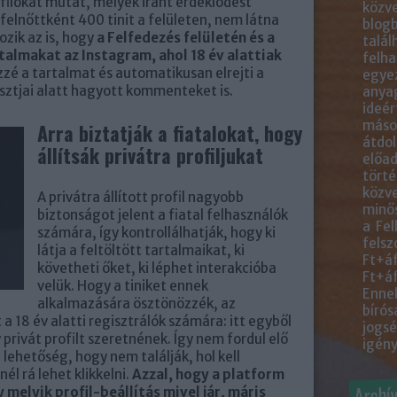
filokat mutat, melyek iránt érdeklődést
közve
 felnőttként 400 tinit a felületen, nem látna
blogb
ozik az is, hogy
a Felfedezés felületén és a
talál
talmakat az Instagram, ahol 18 év alattiak
felha
özzé a tartalmat és automatikusan elrejti a
egye
posztjai alatt hagyott kommenteket is.
anyag
ideér
másol
Arra biztatják a fiatalokat, hogy
átdol
állítsák privátra profiljukat
előad
törté
közve
A privátra állított profil nagyobb
minős
biztonságot jelent a fiatal felhasználók
a Fel
számára, így kontrollálhatják, hogy ki
felsz
látja a feltöltött tartalmaikat, ki
Ft+áf
követheti őket, ki léphet interakcióba
Ft+áf
velük. Hogy a tiniket ennek
Ennek
alkalmazására ösztönözzék, az
bírós
a 18 év alatti regisztrálók számára: itt egyből
jogsé
privát profilt szeretnének. Így nem fordul elő
igény
 lehetőség, hogy nem találják, hol kell
él rá lehet klikkelni.
Azzal, hogy a platform
Archí
y melyik profil-beállítás mivel jár, máris