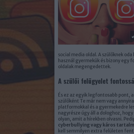
social media oldal. A szülőknek oda
használ gyermekük és bizony egy f
oldalak megengedettek.
A szülői felügyelet fontoss
És ez az egyik legfontosabb pont, a
szülőként Te már nem vagy annyira
platformokkal és a gyermekedre les
nagyrésze úgy áll a dologhoz, hog
olyan, amit a hírekben olvasni. Ped
cyberbullying vagy káros tartalm
kell semmilyen extra felületen fent