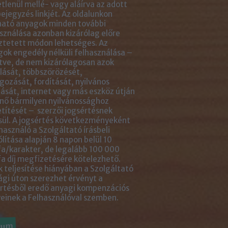
tlenül mellé- vagy aláírva az adott
ejegyzés linkjét. Az oldalunkon
ható anyagok minden további
sználása azonban kizárólag előre
ztetett módon lehetséges. Az
ok engedély nélküli felhasználása –
tve, de nem kizárólagosan azok
ását, többszörözését,
gozását, fordítását, nyilvános
ását, internet vagy más eszköz útján
nő bármilyen nyilvánossághoz
títését – szerzői jogsértésnek
ül. A jogsértés következményeként
használó a Szolgáltató írásbeli
ólítása alapján 8 napon belül 10
a/karakter, de legalább 100 000
a díj megfizetésére kötelezhető.
 teljesítése hiányában a Szolgáltató
ági úton szerezhet érvényt a
rtésből eredő anyagi kompenzációs
einek a Felhasználóval szemben.
vum