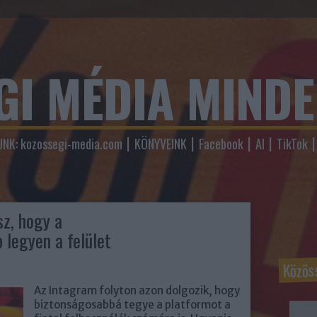
GI MÉDIA MIND
NK: kozossegi-media.com
KÖNYVEINK
Facebook
AI
TikTok
sz, hogy a
 legyen a felület
Közös
Az Intagram folyton azon dolgozik, hogy
biztonságosabbá tegye a platformot a