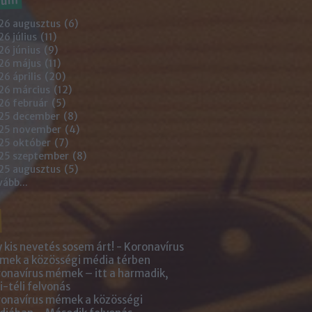
26 augusztus
(
6
)
6 július
(
11
)
6 június
(
9
)
26 május
(
11
)
6 április
(
20
)
26 március
(
12
)
26 február
(
5
)
25 december
(
8
)
25 november
(
4
)
25 október
(
7
)
25 szeptember
(
8
)
25 augusztus
(
5
)
vább
...
 kis nevetés sosem árt! - Koronavírus
ek a közösségi média térben
onavírus mémek – itt a harmadik,
i-téli felvonás
onavírus mémek a közösségi