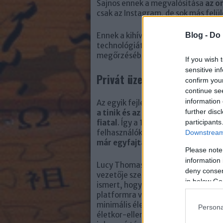
Sajnos ennek a megvalósítása
az o
csak az Instagram, de sok más felüle
Ennek a kihívásnak a megoldásához 
Blog -
Do 
technológiát fejlesztenek, amely s
megőrzésében és az életkornak meg
If you wish 
sensitive in
Privát üzenetek korlátozás
confirm you
continue se
information 
Az egyik fejlesztés, amin dolgozik
further disc
a tinik és az olyan felnőtt szem
fiatal
. Így a 18 évnél idősebb felh
participants
felhasználóknak, ha a fiatal nem kö
Downstream 
már egyfajta kapcsolatot, ismert
Please note
information 
Lucy Thomas, a Projekt Rockit egyi
deny consent
vezetője szerint világszerte széles
in below Go
ismert, hogy a legtöbb közösségi 
platformra való regisztrációhoz 13
minimális életkorra van szükség, de
Persona
életkor-ellenőrzés bonyolultsága 