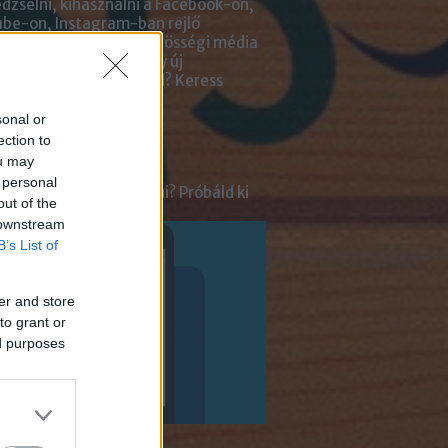
zselni, kihasználni a Facebook-on,
be-on, Instagram-ban rejlő
tőségeket? Kiadnád közösségi média
ai kezelését? Netán egy új
lmazásra van szükséged?
Keress
an bennünket!
sonal or
ection to
ot
ou may
 personal
tnél velünk beszélgetni? Próbáld ki
out of the
enger Chatbotunkat!
 downstream
B’s List of
er and store
to grant or
ed purposes