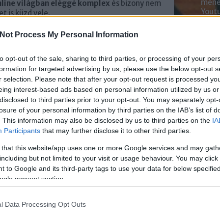
mened
nline világban eléggé komplex
és bizony nem
Youtu
t is küzd vele.
lehe
oldal
új mesterséges intelligenciát és gépi tanulási
Not Process My Personal Information
alka
egít a tizenévesek biztonságának
bátr
felelő új funkciók alkalmazásában.
to opt-out of the sale, sharing to third parties, or processing of your per
formation for targeted advertising by us, please use the below opt-out s
Chatb
a
r selection. Please note that after your opt-out request is processed y
eing interest-based ads based on personal information utilized by us or
Szere
disclosed to third parties prior to your opt-out. You may separately opt-
 az Instagram arra vonatkozik, hogy
korlátozza
Mess
losure of your personal information by third parties on the IAB’s list of
élyek közti kommunikációt, akiket nem követ a
asználók nem üzenhetnek a 18 évnél fiatalabb
. This information may also be disclosed by us to third parties on the
IA
veti az idősebb profilját. Ugyanis
a követés
Participants
that may further disclose it to other third parties.
séget feltételez
, nem teljes idegenséget.
 that this website/app uses one or more Google services and may gath
including but not limited to your visit or usage behaviour. You may click 
k
 to Google and its third-party tags to use your data for below specifi
 körben
ogle consent section.
média
 éves
 az
l Data Processing Opt Outs
továbbra