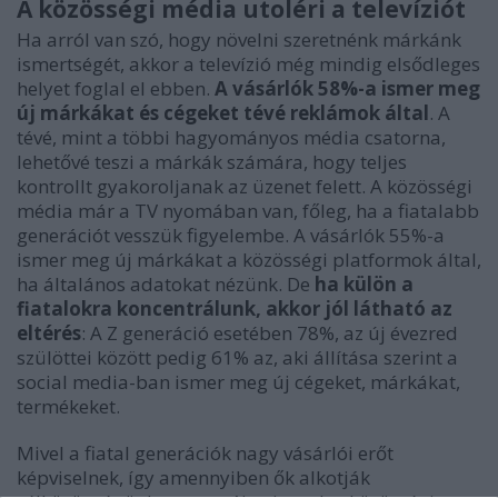
A közösségi média utoléri a televíziót
Ha arról van szó, hogy növelni szeretnénk márkánk
ismertségét, akkor a televízió még mindig elsődleges
helyet foglal el ebben.
A vásárlók 58%-a ismer meg
új márkákat és cégeket tévé reklámok által
. A
tévé, mint a többi hagyományos média csatorna,
lehetővé teszi a márkák számára, hogy teljes
kontrollt gyakoroljanak az üzenet felett. A közösségi
média már a TV nyomában van, főleg, ha a fiatalabb
generációt vesszük figyelembe. A vásárlók 55%-a
ismer meg új márkákat a közösségi platformok által,
ha általános adatokat nézünk. De
ha külön a
fiatalokra koncentrálunk, akkor jól látható az
eltérés
: A Z generáció esetében 78%, az új évezred
szülöttei között pedig 61% az, aki állítása szerint a
social media-ban ismer meg új cégeket, márkákat,
termékeket.
Mivel a fiatal generációk nagy vásárlói erőt
képviselnek, így amennyiben ők alkotják