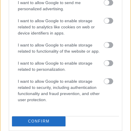
I want to allow Google to send me
Egyszerű, gyors, interaktív és bizony egy élmény is
personalized advertising.
lehet.
I want to allow Google to enable storage
Azonban ez nem azt jelenti, hogy teljesen hátat kell
related to analytics like cookies on web or
fordítani a hagyományos eszközöknek. A
device identifiers in apps.
legnagyobb előny a tévé, a nyomtatott anyagok
esetében, hogy elősegíti, hogy minél nagyobb
I want to allow Google to enable storage
közönség ismerje meg a márka nevét. Ezek a
related to functionality of the website or app.
lehetőségek elősegítik, hogy az érdeklődők a
tradicionális média csatornáról átkerüljenek a
I want to allow Google to enable storage
digitálisra. Ha meglátunk valahol egy óriásplakátot,
related to personalization.
ami megtetszik, felkelti érdeklődésünket, akkor
sokszor egyből rákeresünk és jó eséllyel a közösségi
I want to allow Google to enable storage
oldalon is megnézzük a márka tevékenységét. Így a
related to security, including authentication
hagyományos média az, ami megragadja a
functionality and fraud prevention, and other
user protection.
figyelmet, majd a közösségi média az, ami lehetővé
teszi a témában való elmélyülést, a részletek
megtekintését, akár a vásárlást is.
CONFIRM
Kommunikáció