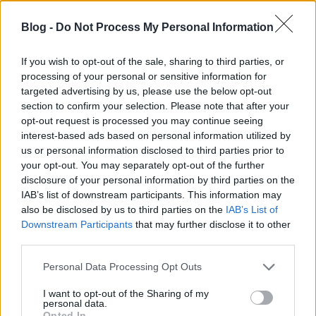
célközönségünket, muszáj nyitnunk a közösségi
média lehetőségek felé.
Blog -
Do Not Process My Personal Information
If you wish to opt-out of the sale, sharing to third parties, or
processing of your personal or sensitive information for
targeted advertising by us, please use the below opt-out
section to confirm your selection. Please note that after your
opt-out request is processed you may continue seeing
interest-based ads based on personal information utilized by
us or personal information disclosed to third parties prior to
your opt-out. You may separately opt-out of the further
disclosure of your personal information by third parties on the
IAB’s list of downstream participants. This information may
also be disclosed by us to third parties on the
IAB’s List of
Downstream Participants
that may further disclose it to other
third parties.
Please note that this website/app uses one or more Google
Personal Data Processing Opt Outs
services and may gather and store information including but
not limited to your visit or usage behaviour. You may click to
I want to opt-out of the Sharing of my
personal data.
grant or deny consent to Google and its third-party tags to
Opted In