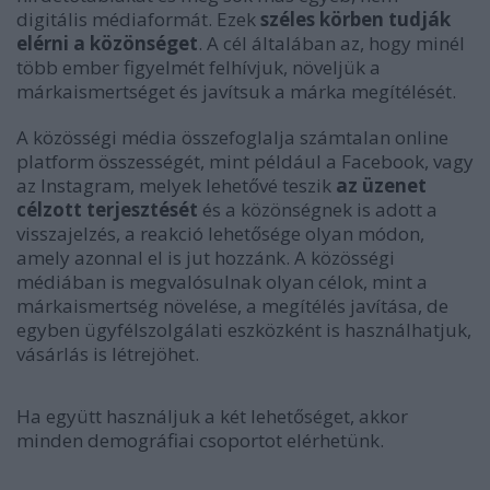
digitális médiaformát. Ezek
széles körben tudják
elérni a közönséget
. A cél általában az, hogy minél
több ember figyelmét felhívjuk, növeljük a
márkaismertséget és javítsuk a márka megítélését.
A közösségi média összefoglalja számtalan online
platform összességét, mint például a Facebook, vagy
az Instagram, melyek lehetővé teszik
az üzenet
célzott terjesztését
és a közönségnek is adott a
visszajelzés, a reakció lehetősége olyan módon,
amely azonnal el is jut hozzánk. A közösségi
médiában is megvalósulnak olyan célok, mint a
márkaismertség növelése, a megítélés javítása, de
egyben ügyfélszolgálati eszközként is használhatjuk,
vásárlás is létrejöhet.
Ha együtt használjuk a két lehetőséget, akkor
minden demográfiai csoportot elérhetünk.