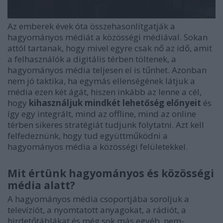
Az emberek évek óta összehasonlítgatják a
hagyományos médiát a közösségi médiával. Sokan
attól tartanak, hogy mivel egyre csak nő az idő, amit
a felhasználók a digitális térben töltenek, a
hagyományos média teljesen el is tűnhet. Azonban
nem jó taktika, ha egymás ellenségének látjuk a
média ezen két ágát, hiszen inkább az lenne a cél,
hogy
kihasználjuk mindkét lehetőség előnyeit
és
így egy integrált, mind az offline, mind az online
térben sikeres stratégiát tudjunk folytatni. Azt kell
felfedeznünk, hogy tud együttműködni a
hagyományos média a közösségi felületekkel.
Mit értünk hagyományos és közösségi
média alatt?
A hagyományos média csoportjába soroljuk a
televíziót, a nyomtatott anyagokat, a rádiót, a
hirdetőtáblákat és még sok más egyéb, nem-