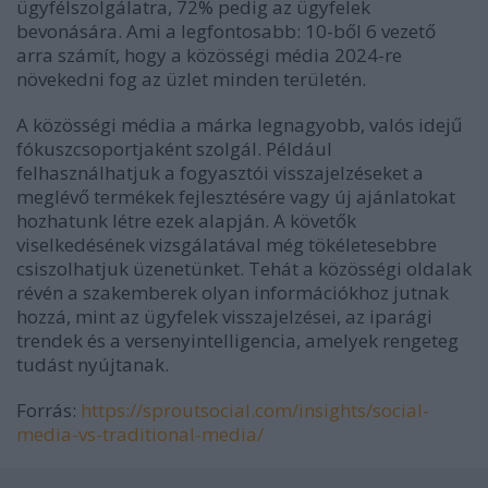
ügyfélszolgálatra, 72% pedig az ügyfelek
bevonására. Ami a legfontosabb: 10-ből 6 vezető
arra számít, hogy a közösségi média 2024-re
növekedni fog az üzlet minden területén.
A közösségi média a márka legnagyobb, valós idejű
fókuszcsoportjaként szolgál. Például
felhasználhatjuk a fogyasztói visszajelzéseket a
meglévő termékek fejlesztésére vagy új ajánlatokat
hozhatunk létre ezek alapján. A követők
viselkedésének vizsgálatával még tökéletesebbre
csiszolhatjuk üzenetünket. Tehát a közösségi oldalak
révén a szakemberek olyan információkhoz jutnak
hozzá, mint az ügyfelek visszajelzései, az iparági
trendek és a versenyintelligencia, amelyek rengeteg
tudást nyújtanak.
Forrás:
https://sproutsocial.com/insights/social-
media-vs-traditional-media/