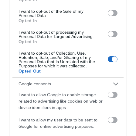
use your data for below specified purposes in below Google
consent section.
I want to opt-out of the Sale of my
Personal Data.
Opted In
I want to opt-out of processing my
Personal Data for Targeted Advertising.
Opted In
I want to opt-out of Collection, Use,
Retention, Sale, and/or Sharing of my
Personal Data that Is Unrelated with the
Purposes for which it was collected.
Opted Out
Új márkák felfedezése
Google consents
A vásárlók körében a közösségi média áll az első
helyen, ha új márkák felfedezéséről kérdezzük őket.
I want to allow Google to enable storage
Csupán 20% az, aki a televíziós, rádiós módot
related to advertising like cookies on web or
jobban preferálja. És azt is eláruljuk, mi a
device identifiers in apps.
legnagyobb különbség, ami miatt a közösségi média
I want to allow my user data to be sent to
nyer:
míg a hagyományos médiában a felfedezés
Google for online advertising purposes.
a leggyakrabban egy passzív élmény, úgy a
közösségi médiában bizony aktívan történik.