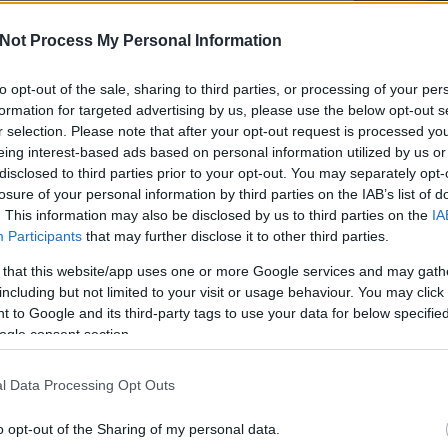
mened
 rendelj a megvalósításához egy reális
Youtu
Not Process My Personal Information
ssuk tovább!
lehe
oldal
alka
to opt-out of the sale, sharing to third parties, or processing of your per
bátr
formation for targeted advertising by us, please use the below opt-out s
r selection. Please note that after your opt-out request is processed y
or a következő lépés a stratégiád megtervezése
Chatb
eing interest-based ads based on personal information utilized by us or
at kisebbekre, az éves tervedet, havi, akár
disclosed to third parties prior to your opt-out. You may separately opt-
delj egy reális határidőt!
Célszerű picit
Szere
losure of your personal information by third parties on the IAB’s list of
nem leszel rástresszelve, vagy megcsúszva, ha
Mess
. This information may also be disclosed by us to third parties on the
IA
átod a haladásod, az csak még jobban motiválni
Participants
that may further disclose it to other third parties.
 that this website/app uses one or more Google services and may gath
t példánál, azaz 1 év alatt szeretnéd
including but not limited to your visit or usage behaviour. You may click 
kal. Ehhez tudnod kell, mekkora
 to Google and its third-party tags to use your data for below specifi
g és ennek mekkora a 20%-kal emelt értéke,
ogle consent section.
. Ha ezt a számot elosztod 12-vel, máris
yi plusz követőt jelent.
l Data Processing Opt Outs
lad. Mely bejegyzések tetszettek a
n típusú bejegyzéseket like-oltak inkább,
o opt-out of the Sharing of my personal data.