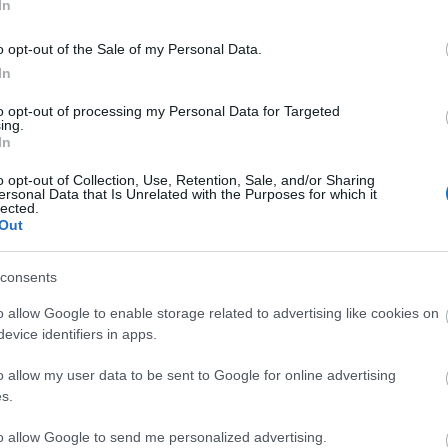
In
Faceb
et készíteni! Ha a videós bejegyzéseid
o opt-out of the Sale of my Personal Data.
túlsúlyban az oldaladon! Ha az élő
In
Magya
to opt-out of processing my Personal Data for Targeted
ing.
/havi szinten hány ilyen tartalmat készítesz a
KREAT
In
esz a mondanivalója!
turiz
o opt-out of Collection, Use, Retention, Sale, and/or Sharing
ersonal Data that Is Unrelated with the Purposes for which it
lected.
Out
krét célod megvalósításához szükséges apró
áridők megnevezésével!
consents
ssze, ami szükséges az elemzésekhez és a
o allow Google to enable storage related to advertising like cookies on
evice identifiers in apps.
tolásra!
o allow my user data to be sent to Google for online advertising
s.
Nagy
hogy tehernek érezted a közösségi média
Magy
to allow Google to send me personalized advertising.
miatt nem is tettél ki egy posztot sem, vagy, ha