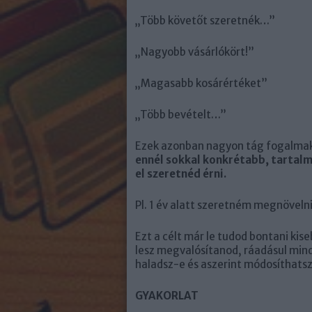
„Több követőt szeretnék…”
„Nagyobb vásárlókört!”
„Magasabb kosárértéket”
„Több bevételt…”
Ezek azonban nagyon tág fogalmak,
ennél sokkal konkrétabb, tartalm
el szeretnéd érni.
Pl. 1 év alatt szeretném megnövel
Ezt a célt már le tudod bontani kis
lesz megvalósítanod, ráadásul min
haladsz-e és aszerint módosíthatsz
GYAKORLAT