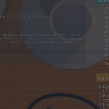
20
202
trackback/id/16638298
202
20
202
20
k
értelmében felhasználói tartalomnak minősülnek, értük a
20
felelősséget nem vállal, azokat nem ellenőrzi. Kifogás esetén
20
Felhasználási feltételekben
és az
adatvédelmi tájékoztatóban
.
20
20
20
20
To
Top 5
Egy
mém
Kor
ősz
Kor