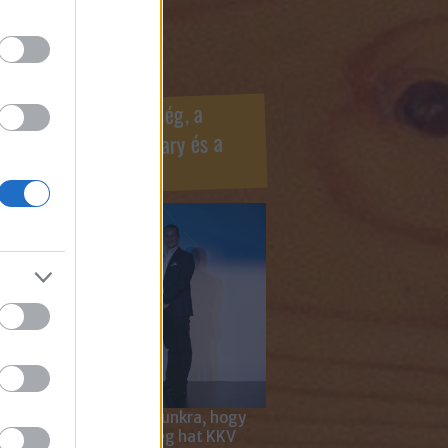
ook oldaldoboz
r Marketing Szövetség, a
ÍV, az Internet Hungary és a
mus szakma díjai
 megtiszteltetés számunkra, hogy
ar Marketing Szövetség hat KKV