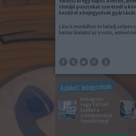
Válassz ki egy napot a héten, ami
témájú posztokat szeretnél a köv
kezdd el a bejegyzések gyártását,
Láss is munkához és haladj szépen 
hamar kialakul az a rutin, amivel 
Ajánlott bejegyzések:
Instagram
vagy TikTok?
Ezeket a
szempontokat
fontold meg!