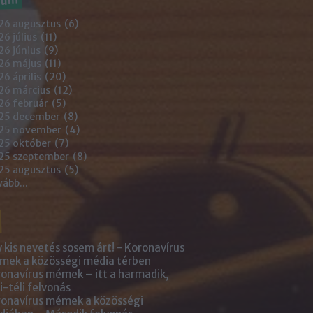
26 augusztus
(
6
)
6 július
(
11
)
6 június
(
9
)
26 május
(
11
)
6 április
(
20
)
26 március
(
12
)
26 február
(
5
)
25 december
(
8
)
25 november
(
4
)
25 október
(
7
)
25 szeptember
(
8
)
25 augusztus
(
5
)
vább
...
 kis nevetés sosem árt! - Koronavírus
ek a közösségi média térben
onavírus mémek – itt a harmadik,
i-téli felvonás
onavírus mémek a közösségi