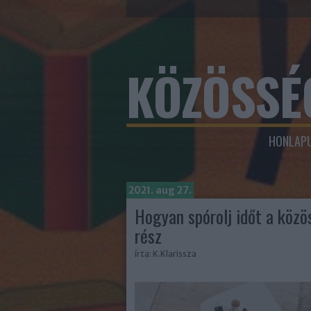
KÖZÖSSÉ
HONLAPU
2021. aug 27.
Hogyan spórolj időt a közö
rész
írta:
K.Klarissza