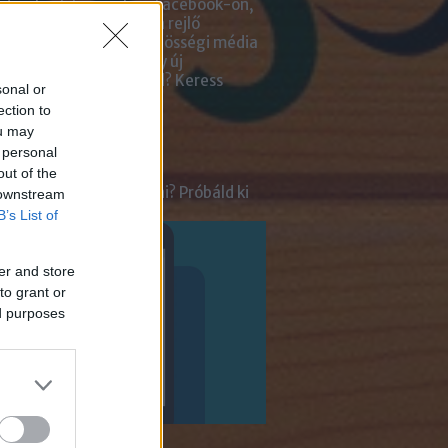
zselni, kihasználni a Facebook-on,
be-on, Instagram-ban rejlő
tőségeket? Kiadnád közösségi média
ai kezelését? Netán egy új
lmazásra van szükséged?
Keress
sonal or
an bennünket!
ection to
ou may
ot
 personal
out of the
tnél velünk beszélgetni? Próbáld ki
 downstream
enger Chatbotunkat!
B’s List of
er and store
to grant or
ed purposes