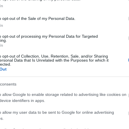
elemekkel, betűtípusokkal
In
találkoznak az értékesítői oldalon
is.
Faceb
o opt-out of the Sale of my Personal Data.
dat!
In
to opt-out of processing my Personal Data for Targeted
Magya
egyik leghatékonyabb módszer a csatornák
ing.
étrehozására
, de ahelyett, hogy ugyanazt a
In
KREAT
tő legtöbb csatornán, próbálj ki ennél
o opt-out of Collection, Use, Retention, Sale, and/or Sharing
turiz
ersonal Data that Is Unrelated with the Purposes for which it
lected.
Out
 a különféle platformok felhasználói is, ezért
zálása érdekében érdemes néhány bevált
consents
o allow Google to enable storage related to advertising like cookies on
evice identifiers in apps.
at tegyél közzé a blogodban!
vizuális információkat és tedd közzé a
o allow my user data to be sent to Google for online advertising
agy a YouTube-on!
s.
 egy gyors infógrafika mehet a Pinterestre!
Nagy