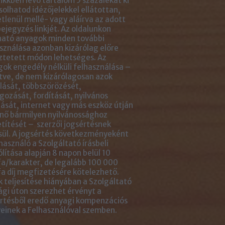
ikkben lévő tartalom 5 százalékát ki
solhatod idézőjelekkel ellátottan,
tlenül mellé- vagy aláírva az adott
ejegyzés linkjét. Az oldalunkon
ható anyagok minden további
sználása azonban kizárólag előre
ztetett módon lehetséges. Az
ok engedély nélküli felhasználása –
tve, de nem kizárólagosan azok
ását, többszörözését,
gozását, fordítását, nyilvános
ását, internet vagy más eszköz útján
nő bármilyen nyilvánossághoz
títését – szerzői jogsértésnek
ül. A jogsértés következményeként
használó a Szolgáltató írásbeli
ólítása alapján 8 napon belül 10
a/karakter, de legalább 100 000
a díj megfizetésére kötelezhető.
 teljesítése hiányában a Szolgáltató
ági úton szerezhet érvényt a
rtésből eredő anyagi kompenzációs
einek a Felhasználóval szemben.