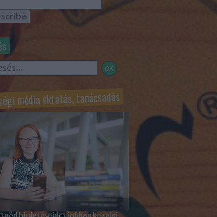
és
ségi média oktatás, tanácsadás
tnéd hirdetéseidet jobban kezelni,