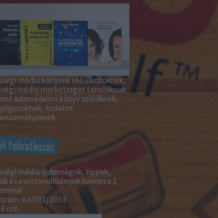
ségi média könyvek vállalkozóknak,
sségi média marketinget tanulóknak
int adatvédelmi könyv szülőknek,
gógusoknak, tudatos
nszemélyeknek.
él feliratkozás
ségi média újdonságok, tippek,
ök és esettanulmányok havonta 2
lommal
 szám: 66902/2013
l cím