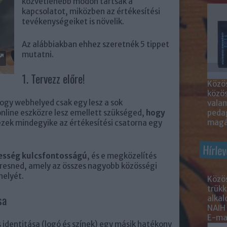
közvetlenebb módon tartsák a
kapcsolatot, miközben az értékesítési
tevékenységeiket is növelik.
Az alábbiakban ehhez szeretnék 5 tippet
mutatni.
1. Tervezz előre!
Közös
közö
ogy webhelyed csak egy lesz a sok
valam
nline eszközre lesz emellett szükséged,
hogy
peda
magá
 ezek mindegyike az értékesítési csatorna egy
Hírlev
esség kulcsfontosságú
, és e megközelítés
eresned, amely az összes nagyobb közösségi
helyét.
Közös
trükk
sa
alka
NAIH
E-mai
 identitása (logó és színek) egy másik hatékony