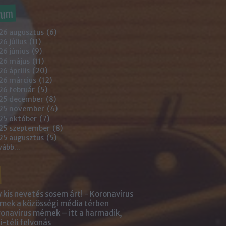
vum
26 augusztus
(
6
)
6 július
(
11
)
6 június
(
9
)
26 május
(
11
)
6 április
(
20
)
26 március
(
12
)
26 február
(
5
)
25 december
(
8
)
25 november
(
4
)
25 október
(
7
)
25 szeptember
(
8
)
25 augusztus
(
5
)
vább
...
 kis nevetés sosem árt! - Koronavírus
ek a közösségi média térben
onavírus mémek – itt a harmadik,
i-téli felvonás