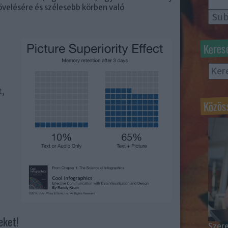
velésére és szélesebb körben való
Keres
t,
Közös
eket!
Szere