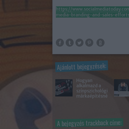
https://www.socialmediatoday.co
media-branding-and-sales-effor
Ajánlott bejegyzések:
Hogyan
alkalmazd a
színpszichológiát
márkaépítésnél?
A bejegyzés trackback címe: