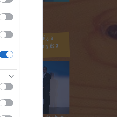
ook oldaldoboz
r Marketing Szövetség, a
ÍV, az Internet Hungary és a
mus szakma díjai
 megtiszteltetés számunkra, hogy