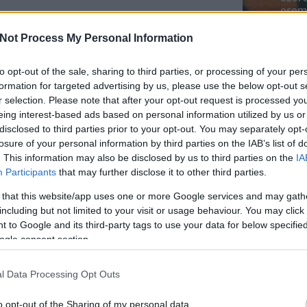
esemé
mened
nek a közösségi platformokra, hogy megnézzék
Youtu
 bejegyzéseit, azonban a terméklinkek és
Not Process My Personal Information
lehe
kenységüket.
oldal
to opt-out of the sale, sharing to third parties, or processing of your per
alka
aidentitás segíthet abban, hogy a
formation for targeted advertising by us, please use the below opt-out s
bátr
 magabiztosabban érezzék magukat azon az
r selection. Please note that after your opt-out request is processed y
rákattintottak.
eing interest-based ads based on personal information utilized by us or
Chatb
disclosed to third parties prior to your opt-out. You may separately opt-
Például ebben az Instagram
losure of your personal information by third parties on the IAB’s list of
Szere
hirdetésben az UPRIGHT
. This information may also be disclosed by us to third parties on the
IA
Mess
ugyanazokat a vizuális elemeket
Participants
that may further disclose it to other third parties.
használja a hirdetésben és a linkelt
landing oldalon egyaránt.
 that this website/app uses one or more Google services and may gath
including but not limited to your visit or usage behaviour. You may click 
 to Google and its third-party tags to use your data for below specifi
A következetesség fenntartásával
nemcsak megerősíted a
ogle consent section.
márkanevet, de a felhasználók
számára is nagyobb biztonságot
l Data Processing Opt Outs
nyújt, hogy pontosan
ugyanazokkal a színekkel,
o opt-out of the Sharing of my personal data.