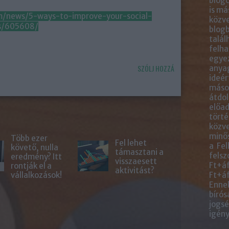
blogc
is má
m/news/5-ways-to-improve-your-social-
közve
ts/605608/
blogb
talál
felha
egye
SZÓLJ HOZZÁ
anyag
ideér
másol
átdol
előad
törté
közve
minős
Több ezer
Fel lehet
a Fel
követő, nulla
támasztani a
felsz
eredmény? Itt
visszaesett
Ft+áf
rontják el a
aktivitást?
vállalkozások!
Ft+áf
Ennek
bírós
jogsé
igény