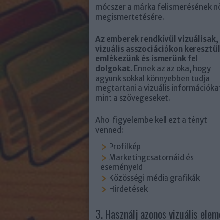
módszer a márka felismerésének nö
megismertetésére.
Az emberek rendkívül vizuálisak,
vizuális asszociációkon keresztül
emlékezünk és ismerünk fel
dolgokat.
Ennek az az oka, hogy
agyunk sokkal könnyebben tudja
megtartani a vizuális információka
mint a szövegeseket.
Ahol figyelembe kell ezt a tényt
venned:
Profilkép
Marketingcsatornáid és
eseményeid
Közösségi média grafikák
Hirdetések
3.
Használj azonos vizuális elem