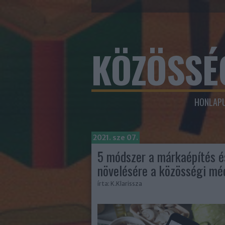
KÖZÖSSÉ
HONLAPU
2021. sze 07.
5 módszer a márkaépítés é
növelésére a közösségi mé
írta:
K.Klarissza