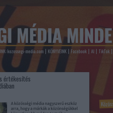
GI MÉDIA MIND
NK: kozossegi-media.com
KÖNYVEINK
Facebook
AI
TikTok
s értékesítés
diában
Közös
A közösségi média nagyszerű eszköz
arra, hogy a márkák a közönségükkel