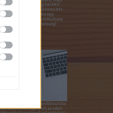
ar Marketing Szövetség hat KKV
ting Gyémánt Díjjal, Turizmus Kft-
 díjjal, az Internet Hungary egy
jal, a KREATÍV pedig egy Influ Arany
l tüntette ki cégünket közösségi
a kampányaiért.
sználd cikkeinket...
yagok linkkel történő továbbosztása
szetesen lehetséges, sőt az adott