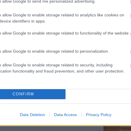
to allow Google to send me personalized advertising.
Magy
zabott!
Marke
o allow Google to enable storage related to analytics like cookies on
től 5
evice identifiers in apps.
jelenti, hogy különböző felhasználói
fődíj
díjja
emélyek korábbi interakciói alapján.
médi
o allow Google to enable storage related to functionality of the website
atornájának személyre szabását többféleképpen
ánvalóbb módszer a Facebook Pixel
Így ha
o allow Google to enable storage related to personalization.
 azokról az emberekről, akik meglátogatják a
 vele, majd lehetővé teszik, hogy személyre
onkrét cselekedeteik alapján.
o allow Google to enable storage related to security, including
cation functionality and fraud prevention, and other user protection.
egíthetik a márka felismerhetőségét és a
gig az összes közösségi média funkciót és
e: „Hogyan járul hozzá az általános
CONFIRM
 növelni a márkaismertségemet?”
atással lehet a márkaépítésre és az
Data Deletion
Data Access
Privacy Policy
Az an
termé