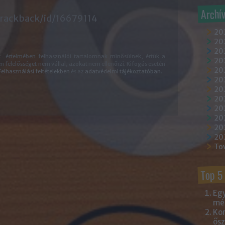
Archí
trackback/id/16679114
20
202
202
k
értelmében felhasználói tartalomnak minősülnek, értük a
20
felelősséget nem vállal, azokat nem ellenőrzi. Kifogás esetén
202
Felhasználási feltételekben
és az
adatvédelmi tájékoztatóban
.
20
20
20
20
20
20
20
To
Top 5
Egy
mém
Kor
ősz