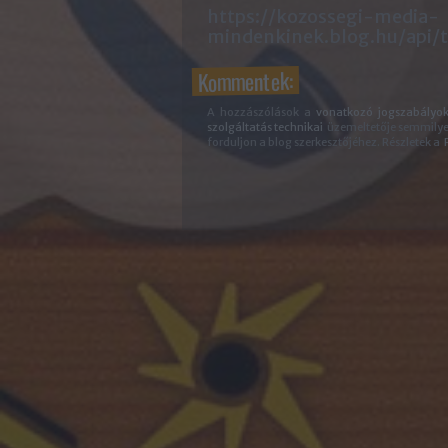
https://kozossegi-media-
mindenkinek.blog.hu/api/
Kommentek:
A hozzászólások a
vonatkozó jogszabályo
szolgáltatás technikai
üzemeltetője semmilyen 
forduljon a blog szerkesztőjéhez. Részletek a