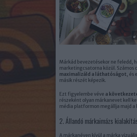
Márkád bevezetésekor ne feledd, h
marketingcsatorna közül. Számos o
maximalizáld a láthatóságot
, és
másik részét képezik.
Ezt figyelembe véve
a következet
részeként olyan márkanevet kell k
média platformon megállja majd a 
2. Állandó márkaimázs kialakítá
A márkanéven kívül a márka vizuális