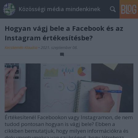
Közösségi média mindenkinek
Hogyan vágj bele a Facebook és az
Instagram értékesítésbe?
Kecskeméti Klaudia
•
2021. szeptember 08.
Értékesítenél Facebookon vagy Instagramon, de nem
tudod pontosan hogyan is vágj bele? Ebben a
cikkben bemutatjuk, hogy milyen információkra és
dokumentumokra van szükséged, hogy létrehozz