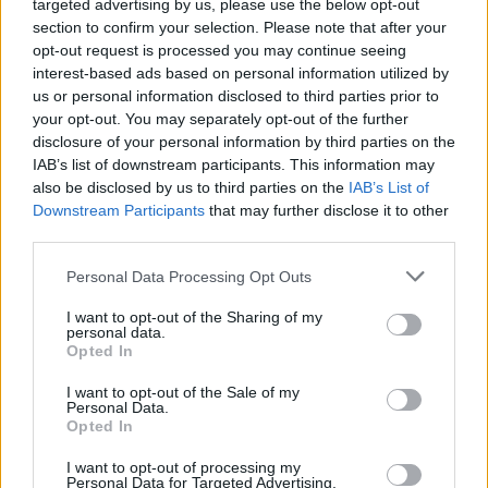
targeted advertising by us, please use the below opt-out
pénzügyi adatoknál szereplő dokumentumokra,
section to confirm your selection. Please note that after your
adatokra, illetve még egy-két kiegészítésre. Az egyik
opt-out request is processed you may continue seeing
ilyen plusz kiegészítés, hogy meg kell adnod a
interest-based ads based on personal information utilized by
vállalkozás típusát, nevét és működésének országát.
us or personal information disclosed to third parties prior to
Továbbá ki kell választanod, hogy mi a
your opt-out. You may separately opt-out of the further
vállalkozásodnak leginkább megfelelő kategória.
disclosure of your personal information by third parties on the
IAB’s list of downstream participants. This information may
also be disclosed by us to third parties on the
IAB’s List of
Downstream Participants
that may further disclose it to other
third parties.
Please note that this website/app uses one or more Google
Personal Data Processing Opt Outs
services and may gather and store information including but
not limited to your visit or usage behaviour. You may click to
I want to opt-out of the Sharing of my
personal data.
grant or deny consent to Google and its third-party tags to
Opted In
use your data for below specified purposes in below Google
consent section.
I want to opt-out of the Sale of my
Personal Data.
Opted In
I want to opt-out of processing my
Personal Data for Targeted Advertising.
Minden sikeresen vállalkozás alapja egy jól