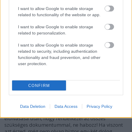
I want to allow Google to enable storage
related to functionality of the website or app.
I want to allow Google to enable storage
related to personalization.
I want to allow Google to enable storage
related to security, including authentication
functionality and fraud prevention, and other
Végül, de nem utolsó sorban a céged számára talán
user protection.
legfontosabb adatok megadása.
Ahhoz, hogy az
eladott termékeid után megkapd az
ellenértéküket nincs másra szükség, minthogy
megadd a bankszámlád adataid a
CONFIRM
számlaszámmal és a bankoddal együtt.
Ezennel a végére is értünk az előkerítendő
Data Deletion
Data Access
Privacy Policy
dokumentumok sorának. Ha úgy gondolod a cikk
elolvasása után, hogy rendelkezel az összes
szükséges dokumentummal, ne habozz! Ha viszont
azt érzed, még nem olyan biztos egy-két dolog,