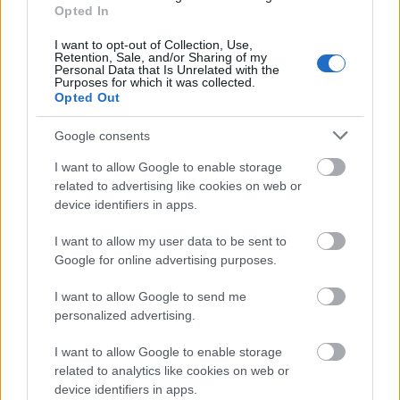
Opted In
működő ügyfélszolgálat.
Egy alap ügyfélszolgálat
indításához szükséged lesz két e-mail címre. Egyik
I want to opt-out of Collection, Use,
az üzleti e-mail cím másik pedig az ügyfélszolgálati
Retention, Sale, and/or Sharing of my
Personal Data that Is Unrelated with the
e-mail cím. Az ügyfélszolgálati e-mail címen
Purposes for which it was collected.
keresztül fogják tudni veled tartani a kapcsolatot a
Opted Out
vásárlók, ha bármi kérdésük vagy panaszuk merülne
fel. Ezenfelül le kell fektetni a vállalkozásod
Google consents
visszaáru-szabályzatait, hogy a vásárlók tisztába
I want to allow Google to enable storage
legyenek a termék cserével és visszaküldéssel. Ezzel
related to advertising like cookies on web or
időt megspórolva az ügyfélszolgálatos kollégáknak.
device identifiers in apps.
Ne feledkezzük meg a megrendelések
I want to allow my user data to be sent to
lebonyolításáról sem.
Úgy készülj, hogy itt meg kell
Google for online advertising purposes.
adnod, hogy milyen szállítási lehetőségek közül
választhatnak vevőid, melyik szállítási formának
I want to allow Google to send me
mennyi a díja, illetve ne felejtsd el a szállításhoz
personalized advertising.
tartozó időtávot is megadni.
I want to allow Google to enable storage
related to analytics like cookies on web or
device identifiers in apps.