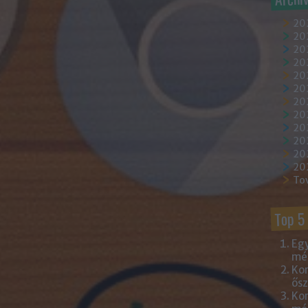
20
202
202
20
202
20
20
20
20
20
20
20
To
Top 5
Egy
mém
Kor
ősz
Kor