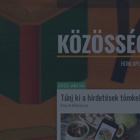
KÖZÖSSÉ
HONLAPU
2022. okt 14.
Tűnj ki a hirdetések tömke
írta:
K.Klarissza