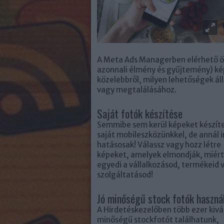
A Meta Ads Managerben elérhető ös
azonnali élmény és gyűjtemény) ké
közelebbről, milyen lehetőségek á
vagy megtalálásához.
Saját fotók készítése
Semmibe sem kerül képeket készít
saját mobileszközünkkel,
de annál 
hatásosak!
Válassz vagy hozz létre
képeket, amelyek elmondják, miért
egyedi a vállalkozásod, termékeid 
szolgáltatásod!
Jó minőségű stock fotók haszná
A Hirdetéskezelőben több ezer kivá
minőségű stockfotót találhatunk,