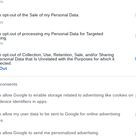
In
Faceb
o opt-out of the Sale of my Personal Data.
trackback/id/17943754
In
Magya
to opt-out of processing my Personal Data for Targeted
ing.
KREAT
In
k
értelmében felhasználói tartalomnak minősülnek, értük a
felelősséget nem vállal, azokat nem ellenőrzi. Kifogás esetén
turiz
o opt-out of Collection, Use, Retention, Sale, and/or Sharing
Felhasználási feltételekben
és az
adatvédelmi tájékoztatóban
.
ersonal Data that Is Unrelated with the Purposes for which it
lected.
Out
consents
o allow Google to enable storage related to advertising like cookies on
evice identifiers in apps.
o allow my user data to be sent to Google for online advertising
s.
Nagy
Magy
to allow Google to send me personalized advertising.