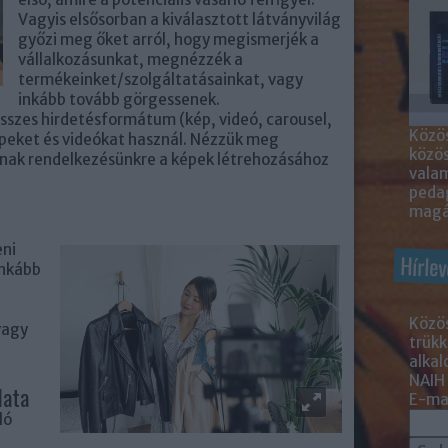
Vagyis elsősorban a kiválasztott látványvilág
győzi meg őket arról, hogy megismerjék a
vállalkozásunkat, megnézzék a
termékeinket/szolgáltatásainkat, vagy
inkább tovább görgessenek.
szes hirdetésformátum (kép, videó, carousel,
Közös
peket és videókat használ.
Nézzük meg
közö
llnak rendelkezésünkre a képek létrehozásához
valam
peda
magá
eni
Hírlev
inkább
Közös
vagy
trükk
alka
NAIH
lata
E-mai
ló