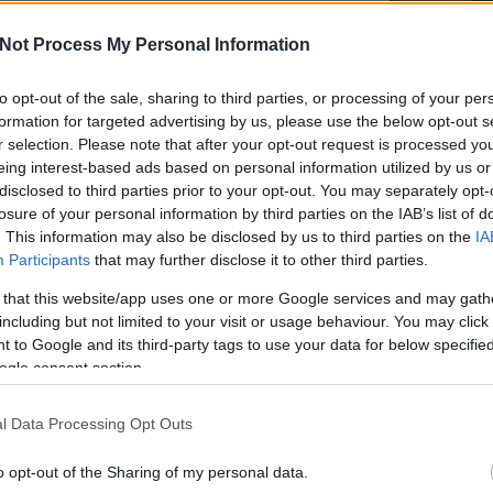
mened
elefonoddal? Mire kell figyelni?
Youtu
yképek és videók készítéséhez? Milyen
Not Process My Personal Information
lehe
nlunk a szerkesztéshez,
oldal
olytatásában kiderül!
alka
to opt-out of the sale, sharing to third parties, or processing of your per
bátr
formation for targeted advertising by us, please use the below opt-out s
r selection. Please note that after your opt-out request is processed y
Chatb
eing interest-based ads based on personal information utilized by us or
SZÓLJ HOZZÁ
disclosed to third parties prior to your opt-out. You may separately opt-
Szere
losure of your personal information by third parties on the IAB’s list of
Mess
. This information may also be disclosed by us to third parties on the
IA
Participants
that may further disclose it to other third parties.
 that this website/app uses one or more Google services and may gath
including but not limited to your visit or usage behaviour. You may click 
A közösségi
 to Google and its third-party tags to use your data for below specifi
Az AI lesz az új
média mondja
közösségi
ogle consent section.
meg, mire
média
költsd a
menedzsered?
pénzed?
l Data Processing Opt Outs
o opt-out of the Sharing of my personal data.