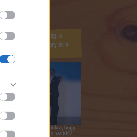
ook oldaldoboz
r Marketing Szövetség, a
ÍV, az Internet Hungary és a
mus szakma díjai
 megtiszteltetés számunkra, hogy
ar Marketing Szövetség hat KKV