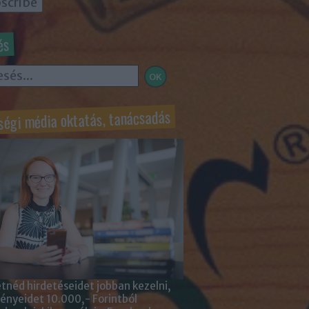
és
ségi média oktatás, tanácsadás
tnéd hirdetéseidet jobban kezelni,
nyeidet 10.000,- Forintból