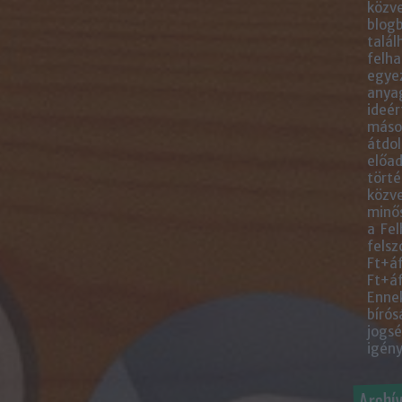
közve
blogb
talál
felha
egye
anyag
ideér
másol
átdol
előad
törté
közve
minős
a Fel
felsz
Ft+áf
Ft+áf
Ennek
bírós
jogsé
igény
Archí