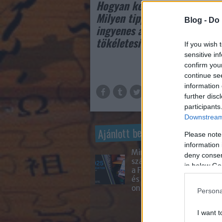
Hogyan készíts tartalmakat t
Milyen tippjeink vannak fén
Blog -
Do 
ingyenes alkalmazásokat ajá
tökéletesítéshez?
Cikkünk f
If you wish 
sensitive in
confirm you
continue se
information 
further disc
participants
Downstream 
Ajánlott bejegyzések:
Please note
information 
Mire
deny consent
számíthatunk
in below Go
a Facebook-on
és Instagram-
on 2025-ben?
Persona
I want t