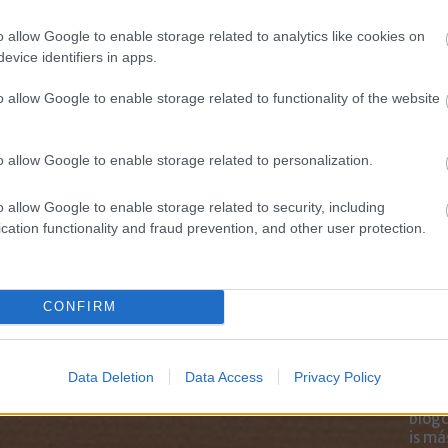
Marke
től 5
o allow Google to enable storage related to analytics like cookies on
fődíj
evice identifiers in apps.
díjja
médi
o allow Google to enable storage related to functionality of the website
Így ha
o allow Google to enable storage related to personalization.
o allow Google to enable storage related to security, including
cation functionality and fraud prevention, and other user protection.
CONFIRM
Data Deletion
Data Access
Privacy Policy
Az an
termé
blogc
is má