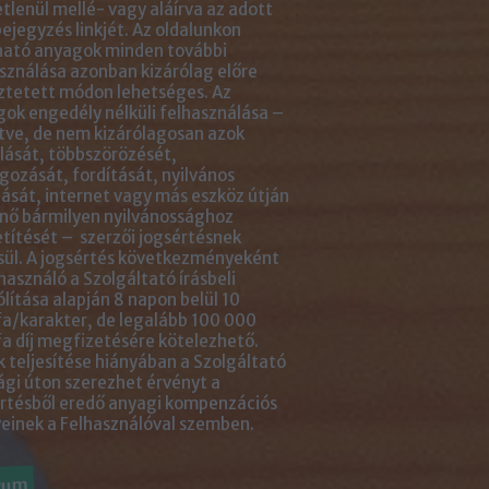
tlenül mellé- vagy aláírva az adott
ejegyzés linkjét. Az oldalunkon
ható anyagok minden további
sználása azonban kizárólag előre
ztetett módon lehetséges. Az
ok engedély nélküli felhasználása –
tve, de nem kizárólagosan azok
ását, többszörözését,
gozását, fordítását, nyilvános
ását, internet vagy más eszköz útján
nő bármilyen nyilvánossághoz
títését – szerzői jogsértésnek
ül. A jogsértés következményeként
használó a Szolgáltató írásbeli
ólítása alapján 8 napon belül 10
a/karakter, de legalább 100 000
a díj megfizetésére kötelezhető.
 teljesítése hiányában a Szolgáltató
ági úton szerezhet érvényt a
rtésből eredő anyagi kompenzációs
einek a Felhasználóval szemben.
vum