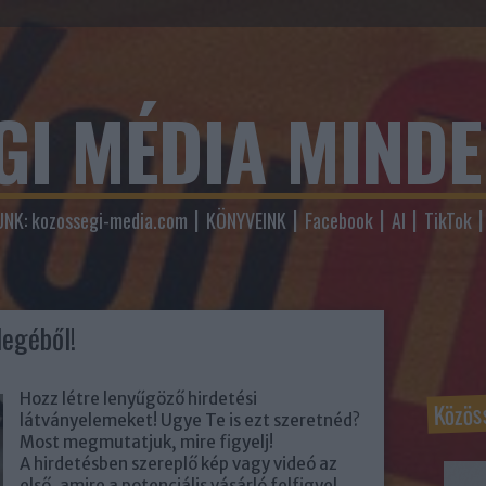
GI MÉDIA MIND
NK: kozossegi-media.com
KÖNYVEINK
Facebook
AI
TikTok
legéből!
Hozz létre lenyűgöző hirdetési
Közös
látványelemeket! Ugye Te is ezt szeretnéd?
Most megmutatjuk, mire figyelj!
A hirdetésben szereplő kép vagy videó az
első, amire a potenciális vásárló felfigyel.