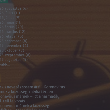
26 augusztus
(
6
)
6 július
(
11
)
6 június
(
9
)
26 május
(
11
)
6 április
(
20
)
26 március
(
12
)
26 február
(
5
)
25 december
(
8
)
25 november
(
4
)
25 október
(
7
)
25 szeptember
(
8
)
25 augusztus
(
5
)
vább
...
 kis nevetés sosem árt! - Koronavírus
ek a közösségi média térben
onavírus mémek – itt a harmadik,
i-téli felvonás
onavírus mémek a közösségi