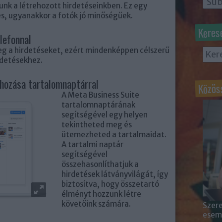
nk a létrehozott hirdetéseinkben.
Ez egy
s, ugyanakkor a fotók jó minőségűek.
Keres
lefonnal
eg a hirdetéseket, ezért mindenképpen célszerű
rdetésekhez.
Közös
ehozása tartalomnaptárral
A Meta Business Suite
tartalomnaptárának
segítségével
egy helyen
tekintheted meg és
ütemezheted a tartalmaidat.
A tartalmi naptár
segítségével
összehasonlíthatjuk a
hirdetések látványvilágát, így
biztosítva, hogy összetartó
élményt hozzunk létre
követőink számára.
Szere
esemé