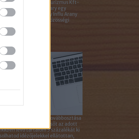
ting Gyémánt Díjjal, Turizmus Kft-
 díjjal, az Internet Hungary egy
jal, a KREATÍV pedig egy Influ Arany
l tüntette ki cégünket közösségi
a kampányaiért.
sználd cikkeinket...
yagok linkkel történő továbbosztása
szetesen lehetséges, sőt az adott
ikkben lévő tartalom 5 százalékát ki
solhatod idézőjelekkel ellátottan,