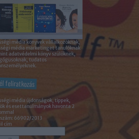
ségi média könyvek vállalkozóknak,
sségi média marketinget tanulóknak
int adatvédelmi könyv szülőknek,
gógusoknak, tudatos
nszemélyeknek.
él feliratkozás
ségi média újdonságok, tippek,
ök és esettanulmányok havonta 2
lommal
 szám: 66902/2013
l cím