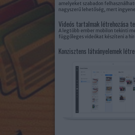
amelyeket szabadon felhasználhatu
nagyszerű lehetőség, mert ingyene
Videós tartalmak létrehozása te
A legtöbb ember mobilon tekinti m
függőleges videókat készíteni a hi
Konzisztens látványelemek létr