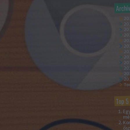
Archí
20
202
202
20
202
20
20
20
20
20
20
20
To
Top 5
Egy
mém
Kor
ősz