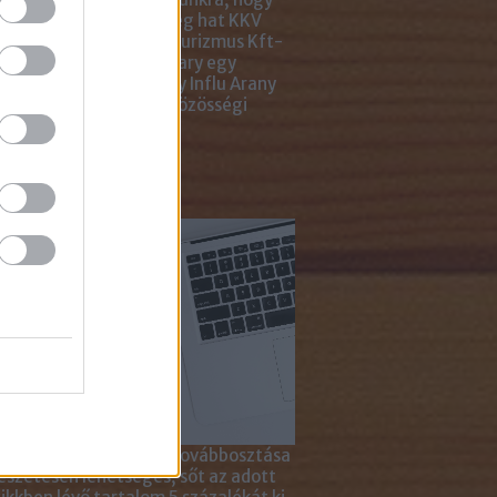
ar Marketing Szövetség hat KKV
ting Gyémánt Díjjal, Turizmus Kft-
 díjjal, az Internet Hungary egy
jal, a KREATÍV pedig egy Influ Arany
l tüntette ki cégünket közösségi
a kampányaiért.
sználd cikkeinket...
yagok linkkel történő továbbosztása
szetesen lehetséges, sőt az adott