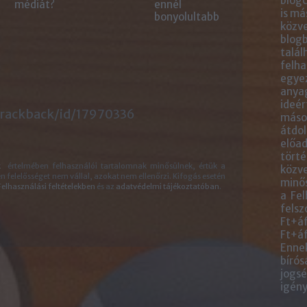
blogc
médiát?
ennél
is má
bonyolultabb
közve
blogb
talál
felha
egye
anyag
ideér
trackback/id/17970336
másol
átdol
előad
törté
k
értelmében felhasználói tartalomnak minősülnek, értük a
közve
felelősséget nem vállal, azokat nem ellenőrzi. Kifogás esetén
minős
Felhasználási feltételekben
és az
adatvédelmi tájékoztatóban
.
a Fel
felsz
Ft+áf
Ft+áf
Ennek
bírós
jogsé
igény