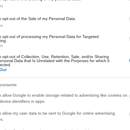
lvány jó ajándék? Tárgy vagy élmény okoz
In
gy jó dolog vagy inkább kellemetlen
Faceb
o opt-out of the Sale of my Personal Data.
In
ok szellemei'
to opt-out of processing my Personal Data for Targeted
Magya
ing.
nt, néha a múltba kell tekintenünk. Történt
In
n a korábbi években? Itt az ideje egy decemberi
KREAT
történelmi eseményekre való utalások is
o opt-out of Collection, Use, Retention, Sale, and/or Sharing
turiz
ersonal Data that Is Unrelated with the Purposes for which it
lected.
Out
hetőség is elénk tárul, hogy számot adjunk az
kár egy fotóválogatást is készíthetünk az
vagy fontos mérföldkövekről.
consents
o allow Google to enable storage related to advertising like cookies on
 közül?
evice identifiers in apps.
o allow my user data to be sent to Google for online advertising
s.
leteket,
nnan
Nagy