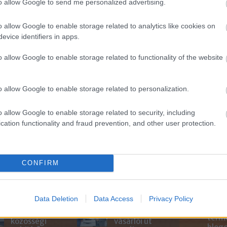
to allow Google to send me personalized advertising.
egjelenik
Magy
Marke
o allow Google to enable storage related to analytics like cookies on
től 5
evice identifiers in apps.
fődíj
m/blog/20-social-media-post-ideas-for-the-
díjja
médi
o allow Google to enable storage related to functionality of the website
Így ha
o allow Google to enable storage related to personalization.
o allow Google to enable storage related to security, including
SZÓLJ HOZZÁ
cation functionality and fraud prevention, and other user protection.
CONFIRM
Nem
Hogyan
vásárolnak
Data Deletion
Data Access
Privacy Policy
használja a Z
azonnal a
Az an
generáció a
követők? A
termé
közösségi
vásárlói út