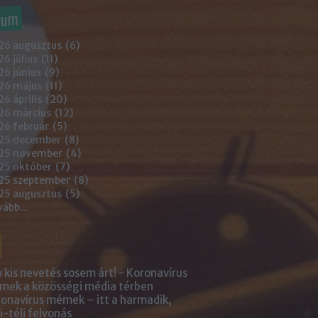
vum
26 augusztus
(
6
)
6 július
(
11
)
6 június
(
9
)
26 május
(
11
)
6 április
(
20
)
26 március
(
12
)
26 február
(
5
)
25 december
(
8
)
25 november
(
4
)
25 október
(
7
)
25 szeptember
(
8
)
25 augusztus
(
5
)
vább
...
 kis nevetés sosem árt! - Koronavírus
ek a közösségi média térben
onavírus mémek – itt a harmadik,
i-téli felvonás