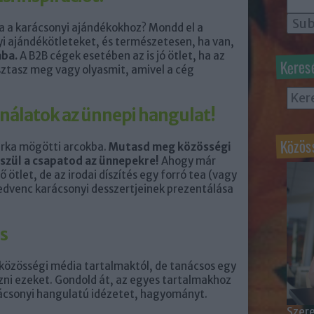
ra a karácsonyi ajándékokhoz? Mondd el a
i ajándékötleteket, és természetesen, ha van,
ába.
A B2B cégek esetében az is jó ötlet, ha az
Keres
ztasz meg vagy olyasmit, amivel a cég
nálatok az ünnepi hangulat!
Közös
árka mögötti arcokba.
Mutasd meg közösségi
zül a csapatod az ünnepekre!
Ahogy már
ő ötlet, de az irodai díszítés egy forró tea (vagy
kedvenc karácsonyi desszertjeinek prezentálása
s
 közösségi média tartalmaktól, de tanácsos egy
zni ezeket. Gondold át, az egyes tartalmakhoz
ácsonyi hangulatú idézetet, hagyományt.
Szere