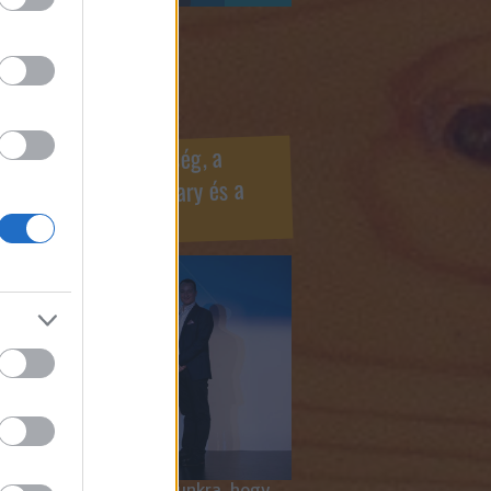
ook oldaldoboz
r Marketing Szövetség, a
ÍV, az Internet Hungary és a
mus szakma díjai
 megtiszteltetés számunkra, hogy