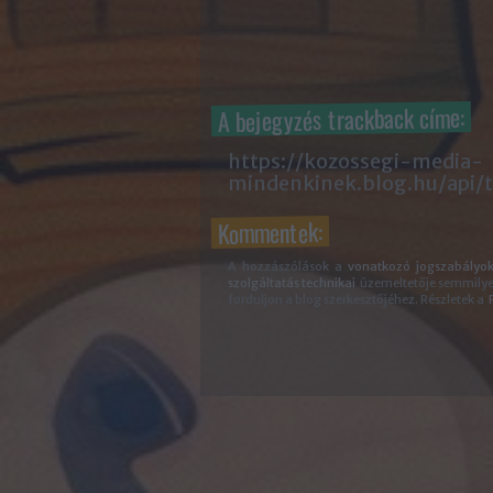
A bejegyzés trackback címe:
https://kozossegi-media-
mindenkinek.blog.hu/api/
Kommentek:
A hozzászólások a
vonatkozó jogszabályo
szolgáltatás technikai
üzemeltetője semmilyen 
forduljon a blog szerkesztőjéhez. Részletek a