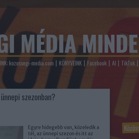
GI MÉDIA MIND
NK: kozossegi-media.com
KÖNYVEINK
Facebook
AI
TikTok
z ünnepi szezonban?
Közös
Egyre hidegebb van, közeledik a
tél, az ünnepi szezon és itt az