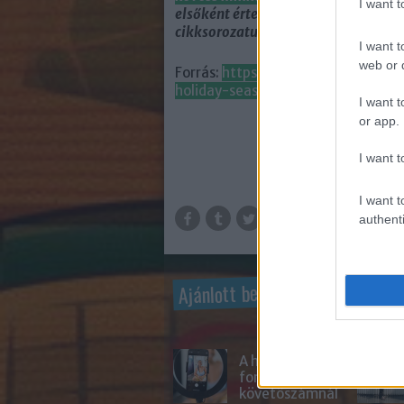
I want 
elsőként értesülhetsz róla, amint m
cikksorozatunk következő része.
I want t
web or d
Forrás:
https://www.contentcal.co
holiday-season/
I want t
or app.
I want t
I want t
authenti
Ajánlott bejegyzések:
A hitelesség
fontosabb a
követőszámnál