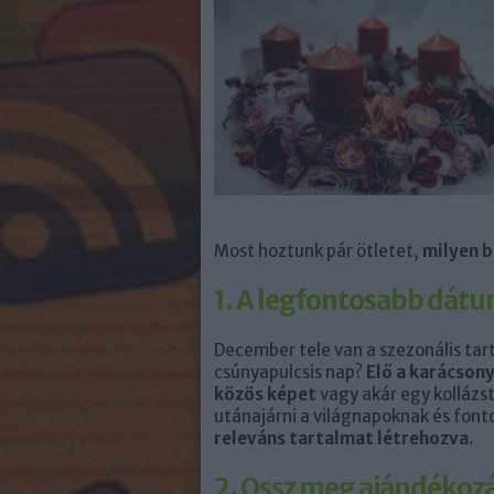
Most hoztunk pár ötletet,
milyen b
1. A legfontosabb dá
December tele van a szezonális tar
csúnyapulcsis nap?
Elő a karácsony
közös képet
vagy akár egy kollázs
utánajárni a világnapoknak és font
releváns tartalmat létrehozva.
2. Ossz meg ajándékozás