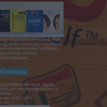
ségi média könyvek vállalkozóknak,
sségi média marketinget tanulóknak
int adatvédelmi könyv szülőknek,
gógusoknak, tudatos
nszemélyeknek.
él feliratkozás
ségi média újdonságok, tippek,
ök és esettanulmányok havonta 2
lommal
 szám: 66902/2013
l cím