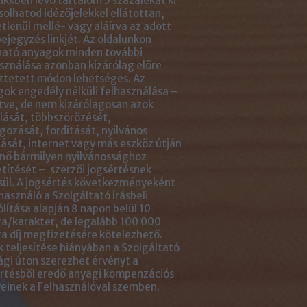
ikkben lévő tartalom 5 százalékát ki
solhatod idézőjelekkel ellátottan,
tlenül mellé- vagy aláírva az adott
ejegyzés linkjét. Az oldalunkon
ható anyagok minden további
sználása azonban kizárólag előre
ztetett módon lehetséges. Az
ok engedély nélküli felhasználása –
tve, de nem kizárólagosan azok
ását, többszörözését,
gozását, fordítását, nyilvános
ását, internet vagy más eszköz útján
nő bármilyen nyilvánossághoz
títését – szerzői jogsértésnek
ül. A jogsértés következményeként
használó a Szolgáltató írásbeli
ólítása alapján 8 napon belül 10
a/karakter, de legalább 100 000
a díj megfizetésére kötelezhető.
 teljesítése hiányában a Szolgáltató
ági úton szerezhet érvényt a
rtésből eredő anyagi kompenzációs
einek a Felhasználóval szemben.