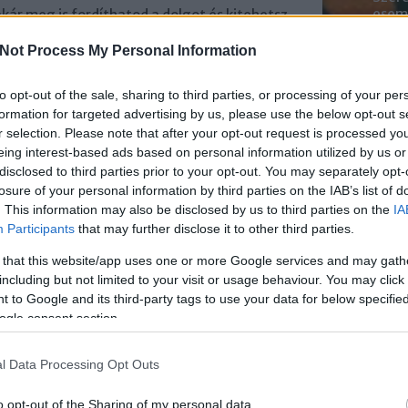
esemé
akár meg is fordíthatod a dolgot és kitehetsz
mened
ségedtől kérsz képcím ötleteket. Hidd el,
Youtu
Not Process My Personal Information
adásul ez az aktivitást is növeli.
lehe
oldal
ált siker
to opt-out of the sale, sharing to third parties, or processing of your per
alka
formation for targeted advertising by us, please use the below opt-out s
bátr
ek látni a közösségi médiában: olyan játékok,
r selection. Please note that after your opt-out request is processed y
aranyos állatok. Kombináld a kettőt!
eing interest-based ads based on personal information utilized by us or
Chatb
disclosed to third parties prior to your opt-out. You may separately opt-
losure of your personal information by third parties on the IAB’s list of
k meg képeket házi kedvencünkről akár egy
Szere
. This information may also be disclosed by us to third parties on the
IA
skalácsos takaróval. A legjobbakat jutalmazd
Mess
váció a részvételre.
Akár egy
alkalmazás alapú
Participants
that may further disclose it to other third parties.
rojekthez, ahová feltölthetik a fotókat és
 that this website/app uses one or more Google services and may gath
dekel egy ilyen lehetőség,
keress minket
including but not limited to your visit or usage behaviour. You may click 
 to Google and its third-party tags to use your data for below specifi
ogle consent section.
 fel, ami kicsit felborzolja a kedélyeket, így
l Data Processing Opt Outs
ást.
Ugyanis az ilyen témákról van véleménye
ndják. Például mi a véleménye követőidnek az
o opt-out of the Sharing of my personal data.