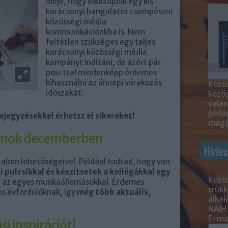
ideje, hogy elkezdjünk egy kis
karácsonyi hangulatot csempészni
közösségi média
kommunikációnkba is. Nem
feltétlen szükséges egy teljes
karácsonyi közösségi média
kampányt indítani, de azért pár
poszttal mindenképp érdemes
kihasználni az ünnepi várakozás
Közös
időszakát.
közö
valam
peda
ejegyzésekkel érhetsz el sikereket!
magá
tumok decemberben
Hírlev
talom lehetőségeivel. Például tudtad, hogy van
i pulcsikkal és készítsetek a kollégákkal egy
Közös
t az egyes munkaállomásokkal. Érdemes
trükk
os évfordulóknak, így
még több aktuális,
alka
NAIH
E-mai
i inspirációt!