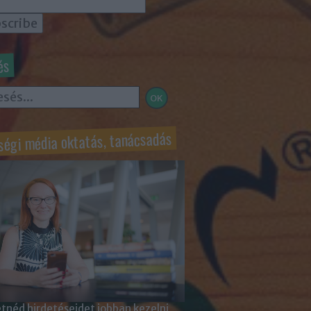
és
ségi média oktatás, tanácsadás
tnéd hirdetéseidet jobban kezelni,