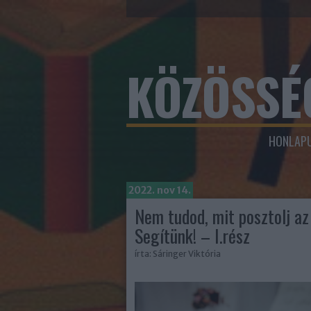
KÖZÖSSÉ
HONLAPU
2022. nov 14.
Nem tudod, mit posztolj a
Segítünk! – I.rész
írta:
Sáringer Viktória