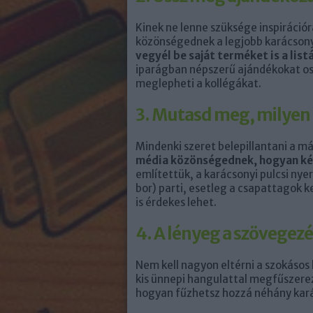
Kinek ne lenne szüksége inspiráció
közönségednek a legjobb karácsony
vegyél be saját terméket is a list
iparágban népszerű ajándékokat os
meglepheti a kollégákat.
3. Mutasd meg, milyen 
Mindenki szeret belepillantani a m
média közönségednek, hogyan kés
említettük, a karácsonyi pulcsi nyer
bor) parti, esetleg a csapattagok 
is érdekes lehet.
4. A lényeg a szövegezé
Nem kell nagyon eltérni a szokásos
kis ünnepi hangulattal megfűszere
hogyan fűzhetsz hozzá néhány kar