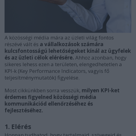
A közösségi média mára az üzleti világ fontos
részévé vált és
a vállalkozások számára
kulcsfontosságú lehetőségeket kínál az ügyfelek
és az üzleti célok elérésére.
Ahhoz azonban, hogy
sikeres lehess ezen a területen, elengedhetetlen a
KPI-k (Key Performance Indicators, vagyis fő
teljesítménymutatók) figyelése.
Most cikkünkben sorra vesszük,
milyen KPI-ket
érdemes figyelned közösségi média
kommunikációd ellenőrzéséhez és
fejlesztéséhez.
1. Elérés
Honnan tudhatod, hogy tartalmaid, szövegeid és