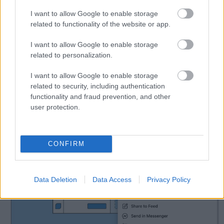
A bejegyzések és profilok megosztása kiváló
I want to allow Google to enable storage
módszer az ismertség növelésére. A megosztás azt
related to functionality of the website or app.
jelenti, hogy a bejegyzés annyira érdekes, hasznos
vagy éppen vicces volt, hogy
a közönség tagjai
I want to allow Google to enable storage
megosztották saját oldalukon vagy elküldték
related to personalization.
ismerőseiknek.
I want to allow Google to enable storage
related to security, including authentication
functionality and fraud prevention, and other
user protection.
CONFIRM
Data Deletion
Data Access
Privacy Policy