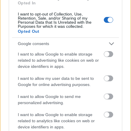
tartalom, a márka iránt. Habár manapság a legtöbb
Opted In
platformon elrejtik a kedvelések számát, az
I want to opt-out of Collection, Use,
elemzéseknél ezt mindig meg lehet tekinteni.
Retention, Sale, and/or Sharing of my
Personal Data that Is Unrelated with the
Purposes for which it was collected.
Opted Out
Google consents
I want to allow Google to enable storage
related to advertising like cookies on web or
device identifiers in apps.
I want to allow my user data to be sent to
Google for online advertising purposes.
I want to allow Google to send me
personalized advertising.
I want to allow Google to enable storage
related to analytics like cookies on web or
device identifiers in apps.
Megosztás