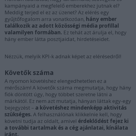
kampányaid a megfelelő emberekhez jutnak el?
Meddig terjed el ez az üzenet? Az elérés egy
gyűjtőfogalom arra vonatkozóan,
hány ember
találkozik az adott közösségi média profillal
valamilyen formában.
Ez tehát azt árulja el, hogy
hány ember látta posztjaidat, hirdetéseidet.
Nézzük, melyik KPI-k adnak képet az elérésedről!
Követők száma
A nyomon követéshez elengedhetetlen ez a
mérőszám! A követők száma megmutatja, hogy hány
fiók döntött úgy, hogy többet szeretne látni a
márkától. Ez nem azt mutatja, hányan láttak egy-egy
bejegyzést –
a követéshez mindenképp aktivitás
szükséges.
A felhasználónak klikkelnie kell, hogy
követni tudja az oldalt, amivel
érdeklődést fejez ki
a további tartalmak és a cég ajánlatai, kínálata
iránt.