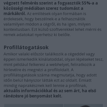
végzett felmérés szerint a fogyasztók 55%-a a
közösségi médiában szerez tudomást a
márkákról.
Az említések olyan formában is
érdekesek, hogy beszélnek-e a felhasználók
valamilyen módon a cégről, és ha igen, milyen
kontextusban. Ezt külső szoftverekkel lehet mérni és
remek adatokat nyerhetsz ki belőle.
Profillátogatások
Amikor valaki először találkozik a cégeddel vagy
éppen ismerkedik kínálatoddal, olyan lépéseket tesz,
mint például felkeresi a webhelyet, feliratkozik a
hírlevélre és megnézi a profiloldalt. A
profillátogatások száma megmutatja, hogy adott
időn belül hányszor látták ezt az oldalt. Emiatt
mindig naprakésznek kell lennie a profilnak,
aktuális információkkal és az sem árt, ha első
ránézésre jó benyomást kelt.