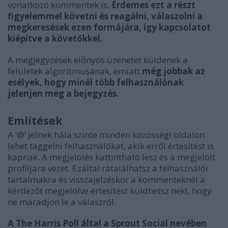
vonatkozó kommentek is.
Érdemes ezt a részt
figyelemmel követni és reagálni, válaszolni a
megkeresések ezen formájára, így kapcsolatot
kiépítve a követőkkel.
A megjegyzések előnyös üzenetet küldenek a
felületek algoritmusának, emiatt
még jobbak az
esélyek, hogy minél több felhasználónak
jelenjen meg a bejegyzés.
Említések
A ’@’ jelnek hála szinte minden közösségi oldalon
lehet taggelni felhasználókat, akik erről értesítést is
kapnak. A megjelölés kattintható lesz és a megjelölt
profiljára vezet. Ezáltal rátalálhatsz a felhasználói
tartalmakra és visszajelzéskor a kommenteknél a
kérdezőt megjelölve értesítést küldhetsz neki, hogy
ne maradjon le a válaszról.
A The Harris Poll által a Sprout Social nevében