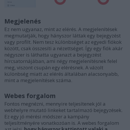
Megjelenés
Ez nem ugyanaz, mint az elérés. A megjelenítések
megmutatják, hogy hányszor láttak egy bejegyzést
vagy profilt. Nem tesz különbséget az egyedi fiókok
között, csak összesíti a nézettséget. Így egy fiók akár
négyszer is láthatta ugyanazt a bejegyzést
hírcsatornájában, ami négy megjelenítésnek felel
meg, viszont csupán egy elérésnek. A vázolt
különbség miatt az elérés általában alacsonyabb,
mint a megjelenítések száma.
Webes forgalom
Fontos megnézni, mennyire teljesítenek jól a
webhelyre mutató linkeket tartalmazó bejegyzések.
Ez egy jó mérési módszer a kampány
teljesítményére vonatkozóan is. A webes forgalom
azt jelzi,
hogy hányszor kattintott valaki a