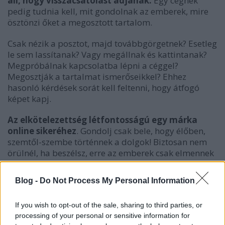
áll, hogy visszacsatolást adjanak.
Egy cégnek
pedig tudnia kell, mit gondolnak az emberek, mire
ösztönzi őket a megosztott tartalom.
Csak nézik a posztot, majd továbbgörgetnek? Esetleg
le sem lassítanak? Vagy megállnak és kattintanak?
Megpróbálnak kapcsolatba lépni a céggel?
Megosztják a tartalmat ismerőseikkel? Ehhez
hasonló kérdések sorát kell feltenni, hogy átfogó
képet kapj.
Az elkötelezettség létfontosságú egy márka
online sikeréhez
. Gondolj csak bele, hogy élőben,
szemtől-szembe történnek a dolgok! Biztosan nem
örülnél, ha beszélsz, erre az emberek csak elmennek
melletted. Annak örülnél, ha megállnának,
meghallgatnának, Neked szentelnék a figyelmüket
Blog -
Do Not Process My Personal Information
és esetleg még érdeklődést is kifejeznének, hogy
még többet tudjanak meg. Épp erre van szükség az
If you wish to opt-out of the sale, sharing to third parties, or
online térben is!
processing of your personal or sensitive information for