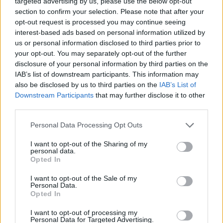
targeted advertising by us, please use the below opt-out
Kattintások
section to confirm your selection. Please note that after your
opt-out request is processed you may continue seeing
Találkoztál már olyan Instagram szöveggel, ahol az
interest-based ads based on personal information utilized by
első sor annyira felkeltette az érdeklődésed, hogy
us or personal information disclosed to third parties prior to
úgy érezted, muszáj kattintanod a továbbiak
your opt-out. You may separately opt-out of the further
elolvasásához? Hagyományosan a kattintások olyan
disclosure of your personal information by third parties on the
bejegyzésekre vonatkoztak, amelyekben linkek
IAB’s list of downstream participants. This information may
voltak, de a közösségi média felületek változásaival
also be disclosed by us to third parties on the
IAB’s List of
már széles skálán vizsgálhatjuk őket.
Downstream Participants
that may further disclose it to other
third parties.
Kattintások mindenhol vannak.
A bejegyzés
szintjén egy kattintás lehet egy teljes Instagram
Please note that this website/app uses one or more Google
Personal Data Processing Opt Outs
szöveg elolvasása vagy egy Facebook-ra
services and may gather and store information including but
feltöltött kép kinagyítása.
not limited to your visit or usage behaviour. You may click to
I want to opt-out of the Sharing of my
personal data.
grant or deny consent to Google and its third-party tags to
Opted In
use your data for below specified purposes in below Google
Tetszik vagy nem tetszik
consent section.
I want to opt-out of the Sale of my
Dupla kattintás az Instán és már kedveltél is egy
Personal Data.
fotót, a Facebook-on pedig reakciók sorával lehet
Opted In
érzelmet, véleményt kifejezni. Ez az egyik első
I want to opt-out of processing my
komoly lépés, ami kifejezi, hogy valaki érdeklődik a
Personal Data for Targeted Advertising.