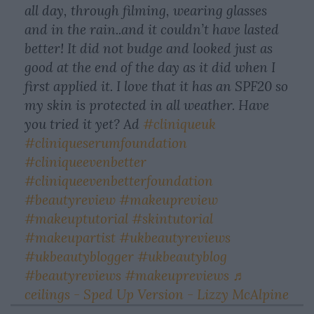
all day, through filming, wearing glasses
and in the rain..and it couldn’t have lasted
better! It did not budge and looked just as
good at the end of the day as it did when I
first applied it. I love that it has an SPF20 so
my skin is protected in all weather. Have
you tried it yet? Ad
#cliniqueuk
#cliniqueserumfoundation
#cliniqueevenbetter
#cliniqueevenbetterfoundation
#beautyreview
#makeupreview
#makeuptutorial
#skintutorial
#makeupartist
#ukbeautyreviews
#ukbeautyblogger
#ukbeautyblog
#beautyreviews
#makeupreviews
♬
ceilings - Sped Up Version - Lizzy McAlpine