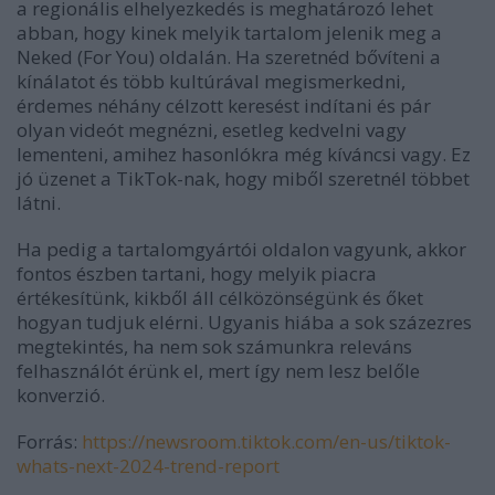
a regionális elhelyezkedés is meghatározó lehet
abban, hogy kinek melyik tartalom jelenik meg a
Neked (For You) oldalán. Ha szeretnéd bővíteni a
kínálatot és több kultúrával megismerkedni,
érdemes néhány célzott keresést indítani és pár
olyan videót megnézni, esetleg kedvelni vagy
lementeni, amihez hasonlókra még kíváncsi vagy. Ez
jó üzenet a TikTok-nak, hogy miből szeretnél többet
látni.
Ha pedig a tartalomgyártói oldalon vagyunk, akkor
fontos észben tartani, hogy melyik piacra
értékesítünk, kikből áll célközönségünk és őket
hogyan tudjuk elérni. Ugyanis hiába a sok százezres
megtekintés, ha nem sok számunkra releváns
felhasználót érünk el, mert így nem lesz belőle
konverzió.
Forrás:
https://newsroom.tiktok.com/en-us/tiktok-
whats-next-2024-trend-report