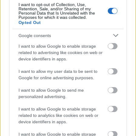
I want to opt-out of Collection, Use,
Retention, Sale, and/or Sharing of my
Ételek:
Folyamatosan új módszerek, amik lekötik a
Personal Data that Is Unrelated with the
Purposes for which it was collected.
nézőket.
Opted Out
Google consents
@eatfishwife
welcome to tinned fish tok !!!!
I want to allow Google to enable storage
related to advertising like cookies on web or
we’re so happy you’re here — there’s truly
device identifiers in apps.
no better (or tastier!!) place to be 🌈🎣❤️ !!!
#fishwife
#tinnedfish
#tinnedfishtok
I want to allow my user data to be sent to
Google for online advertising purposes.
#tinnedfishlover
♬ sonido original - yo
I want to allow Google to send me
A Clinique kreatív kampánya
personalized advertising.
A Clinique márka az Egyesült Királyságban valósított
I want to allow Google to enable storage
meg egy kampányt, amiben remekül ráéreztek a
related to analytics like cookies on web or
TikTok varázsára. A platform
a felfedezés, a
device identifiers in apps.
kreativitás és a közösség színtere
– és épp erre
támaszkodott a márka is!
I want to allow Google to enable storage