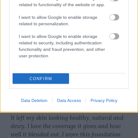
related to functionality of the website or app.
A Clinique az elsők között csatlakozott a TikTok
dinamikus keresési platformjához a Search Ads
I want to allow Google to enable storage
Toggle segítségével.
related to personalization.
És lássuk is, milyen eredményeket értek el:
I want to allow Google to enable storage
related to security, including authentication
441%-os növekedés a konverziós arányban
functionality and fraud prevention, and other
user protection.
51%-os növekedés az átkattintási arányban
74 000 keresési megjelenítés
CONFIRM
@tatianacorreiamua
I tested out the
@cliniqueuk Even Better Clinical Serum
Data Deletion
Data Access
Privacy Policy
Foundation and I am so impressed with it!
It left my skin looking healthy, natural and
dewy. I love the coverage it gives and how
well it blended out. I wore this foundation