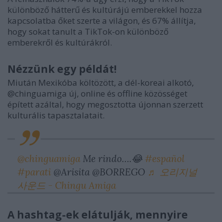
különböző hátterű és kultúrájú emberekkel hozza
kapcsolatba őket szerte a világon, és 67% állítja,
hogy sokat tanult a TikTok-on különböző
emberekről és kultúrákról.
Nézzünk egy példát!
Miután Mexikóba költözött, a dél-koreai alkotó,
@chinguamiga új, online és offline közösséget
épített azáltal, hogy megosztotta újonnan szerzett
kulturális tapasztalatait.
@chinguamiga
Me rindo….😂
#español
#parati
@Arisita @BORREGO
♬ 오리지널
사운드 - Chingu Amiga
A hashtag-ek elátulják, mennyire