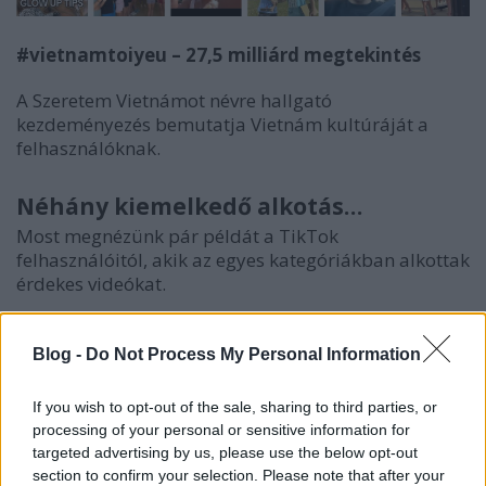
#vietnamtoiyeu – 27,5 milliárd megtekintés
A Szeretem Vietnámot névre hallgató
kezdeményezés bemutatja Vietnám kultúráját a
felhasználóknak.
Néhány kiemelkedő alkotás…
Most megnézünk pár példát a TikTok
felhasználóitól, akik az egyes kategóriákban alkottak
érdekes videókat.
Szépség és divat:
az emberek szeretnek a
komfortzónájukon kívüli válaszokat keresni és
Blog -
Do Not Process My Personal Information
megtalálni, mi teszi őket egyedivé!
If you wish to opt-out of the sale, sharing to third parties, or
processing of your personal or sensitive information for
targeted advertising by us, please use the below opt-out
@cardonofficial
Korean men have been
section to confirm your selection. Please note that after your