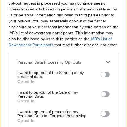
setting the standard for great skin. We’re
opt-out request is processed you may continue seeing
interest-based ads based on personal information utilized by
not gatekeeping these secrets anymore.
us or personal information disclosed to third parties prior to
Listen up, they may sound simple but the
your opt-out. You may separately opt-out of the further
results are amazing. ✨
#soobintxt
disclosure of your personal information by third parties on the
IAB’s list of downstream participants. This information may
#soobinedit
#soobinhoangson
also be disclosed by us to third parties on the
IAB’s List of
#txt_official_bighit
#txt_bighit_official
Downstream Participants
that may further disclose it to other
#tipsformen
#tipsforguys
#mensroutine
third parties.
♬ Background - FlyFlyMusic
Please note that this website/app uses one or more Google
Personal Data Processing Opt Outs
services and may gather and store information including but
Szórakozás:
A földrajzi és a nyelvi akadályokon is
not limited to your visit or usage behaviour. You may click to
I want to opt-out of the Sharing of my
personal data.
átléphetünk, ha eléggé szenvedélyesek vagyunk egy
grant or deny consent to Google and its third-party tags to
Opted In
téma iránt!
use your data for below specified purposes in below Google
consent section.
I want to opt-out of the Sale of my
Personal Data.
Opted In
@becauseimmissy_
#funny
#comedy
I want to opt-out of processing my
Personal Data for Targeted Advertising.
#loveisland
@Slunky
♬ original sound -
Opted In
Missy