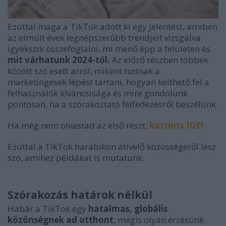
Ezúttal maga a TikTok adott ki egy jelentést, amiben
az elmúlt évek legnépszerűbb trendjeit vizsgálva
igyekszik összefoglalni, mi menő épp a felületen és
mit várhatunk 2024-től.
Az előző részben többek
között szó esett arról, miként tudnak a
marketingesek lépést tartani, hogyan kelthető fel a
felhasználók kíváncsisága és mire gondolunk
pontosan, ha a szórakoztató felfedezésről beszélünk.
Ha még nem olvastad az első részt,
kattints IDE!
Ezúttal a TikTok harátokon átívelő közösségéről lesz
szó, amihez példákat is mutatunk.
Szórakozás határok nélkül
Habár a TikTok egy
hatalmas, globális
közönségnek ad otthont
, mégis olyan érzésünk