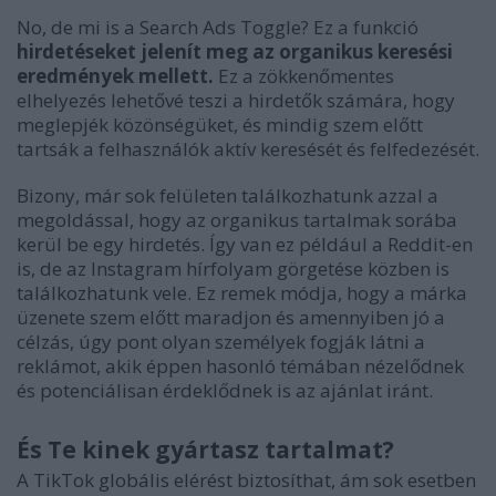
No, de mi is a Search Ads Toggle? Ez a funkció
hirdetéseket jelenít meg az organikus keresési
eredmények mellett.
Ez a zökkenőmentes
elhelyezés lehetővé teszi a hirdetők számára, hogy
meglepjék közönségüket, és mindig szem előtt
tartsák a felhasználók aktív keresését és felfedezését.
Bizony, már sok felületen találkozhatunk azzal a
megoldással, hogy az organikus tartalmak sorába
kerül be egy hirdetés. Így van ez például a Reddit-en
is, de az Instagram hírfolyam görgetése közben is
találkozhatunk vele. Ez remek módja, hogy a márka
üzenete szem előtt maradjon és amennyiben jó a
célzás, úgy pont olyan személyek fogják látni a
reklámot, akik éppen hasonló témában nézelődnek
és potenciálisan érdeklődnek is az ajánlat iránt.
És Te kinek gyártasz tartalmat?
A TikTok globális elérést biztosíthat, ám sok esetben