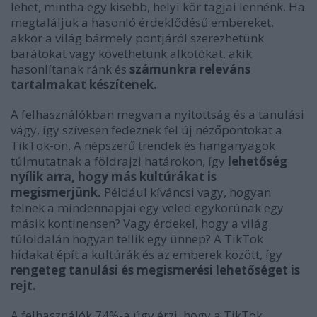
lehet, mintha egy kisebb, helyi kör tagjai lennénk. Ha
megtaláljuk a hasonló érdeklődésű embereket,
akkor a világ bármely pontjáról szerezhetünk
barátokat vagy követhetünk alkotókat, akik
hasonlítanak ránk és
számunkra releváns
tartalmakat készítenek.
A felhasználókban megvan a nyitottság és a tanulási
vágy, így szívesen fedeznek fel új nézőpontokat a
TikTok-on. A népszerű trendek és hanganyagok
túlmutatnak a földrajzi határokon, így
lehetőség
nyílik arra, hogy más kultúrákat is
megismerjünk.
Például kíváncsi vagy, hogyan
telnek a mindennapjai egy veled egykorúnak egy
másik kontinensen? Vagy érdekel, hogy a világ
túloldalán hogyan tellik egy ünnep? A TikTok
hidakat épít a kultúrák és az emberek között, így
rengeteg tanulási és megismerési lehetőséget is
rejt.
A felhasználók 74%-a úgy érzi, hogy a TikTok