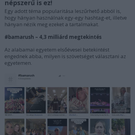
népszerű is ez!
Egy adott téma popularitása leszűrhető abból is,
hogy hányan használnak egy-egy hashtag-et, illetve
hányan nézik meg ezeket a tartalmakat.
#bamarush – 4,3 milliárd megtekintés
Az alabamai egyetem elsőévesei betekintést
engednek abba, milyen is szövetséget választani az
egyetemen.