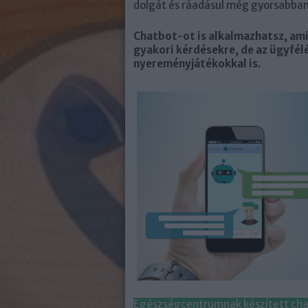
dolgát és ráadásul még gyorsabban
Chatbot-ot is alkalmazhatsz, ami
gyakori kérdésekre, de az ügyfél
nyereményjátékokkal is.
Egészségcentrumnak készített ch