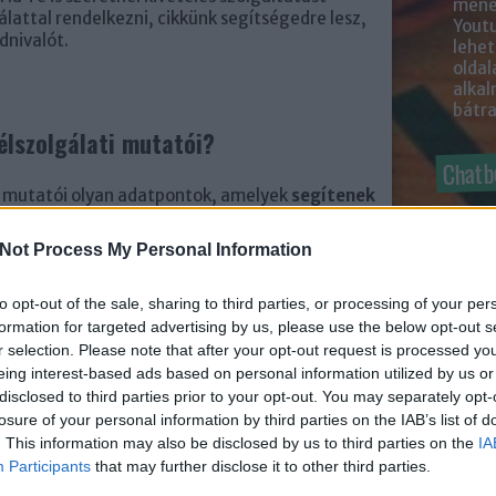
mened
lattal rendelkezni, cikkünk segítségedre lesz,
Youtu
dnivalót.
lehe
oldal
alka
bátr
élszolgálati mutatói?
Chatb
i mutatói olyan adatpontok, amelyek
segítenek
Szere
álati erőfeszítések mennyire elégítik ki az
Mess
feltárják, hogy a közösségi médiában aktív
Not Process My Personal Information
l, hol van még lehetőség a fejlődésre, és milyen
gok pótlásához. A közösségi ügyfélszolgálati
to opt-out of the sale, sharing to third parties, or processing of your per
 sorolhatók: sebesség és hatékonyság, volumen
angulat.
formation for targeted advertising by us, please use the below opt-out s
r selection. Please note that after your opt-out request is processed y
eing interest-based ads based on personal information utilized by us or
, hogy a teljes ügyfélélménybe hogyan
disclosed to third parties prior to your opt-out. You may separately opt-
erőfeszítés.
losure of your personal information by third parties on the IAB’s list of
. This information may also be disclosed by us to third parties on the
IA
 kapni:
Participants
that may further disclose it to other third parties.
b ügyfeleink?