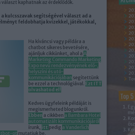
 választ kaphatnak az érdeklődők.
20
 a kulcsszavak segítségével választ ad a
202
élményt feldobhatja kvízekkel, játékokkal,
202
20
202
20
Ha kíváncsi vagy példára a
20
chatbot sikeres bevetésére,
20
ajánljuk cikkünket, ahol a
A
20
Marketing Commando Marketing
20
Expo nevű rendezvényének elő-,
20
helyszíni és utó-
20
kommunikációjában
segítettünk
To
be ezzel a technológiával.
Ezt ITT
olvashatod el!
Top 5
Kedves ügyfeleink példáját is
Egy
megismerheted blogunkról.
mém
Ebben
a cikkben
a Bambara Hotel
Kor
automatizált kommunikációjáról
ősz
írunk,
itt
pedig
a Vanderlich
Kor
atbot-ot
mutatjuk be.