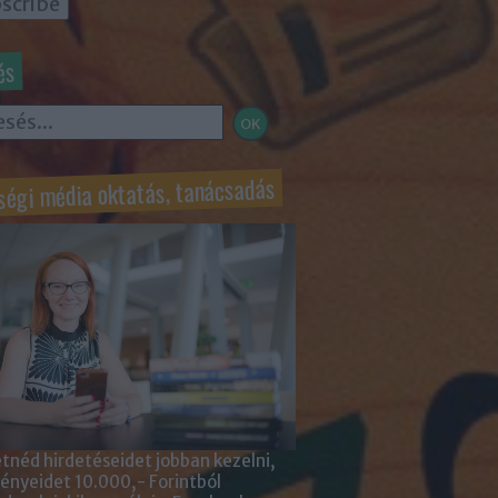
és
ségi média oktatás, tanácsadás
tnéd hirdetéseidet jobban kezelni,
nyeidet 10.000,- Forintból