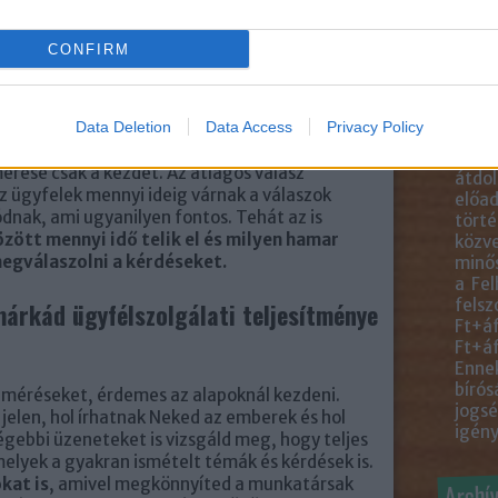
közve
agos első válaszidő, a másik az átlagos válasz
blogb
CONFIRM
talál
felha
egye
az időt jelenti, amely alatt a csapat munkaidőn
anyag
jövő ügyfélüzenetre.
Data Deletion
Data Access
Privacy Policy
ideér
másol
mérése csak a kezdet. Az átlagos válasz
átdol
 ügyfelek mennyi ideig várnak a válaszok
előad
nak, ami ugyanilyen fontos. Tehát az is
törté
zött mennyi idő telik el és milyen hamar
közve
egválaszolni a kérdéseket.
minős
a Fel
felsz
márkád ügyfélszolgálati teljesítménye
Ft+áf
Ft+áf
Ennek
bírós
méréseket, érdemes az alapoknál kezdeni.
jogsé
jelen, hol írhatnak Neked az emberek és hol
igény
égebbi üzeneteket is vizsgáld meg, hogy teljes
elyek a gyakran ismételt témák és kérdések is.
kat is
, amivel megkönnyíted a munkatársak
Archí