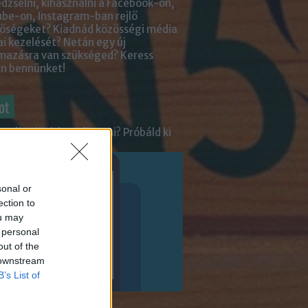
zselni, kihasználni a Facebook-on,
be-on, Instagram-ban rejlő
tőségeket? Kiadnád közösségi média
ai kezelését? Netán egy új
lmazásra van szükséged?
Keress
an bennünket!
ot
tnél velünk beszélgetni? Próbáld ki
enger Chatbotunkat!
sonal or
ection to
ou may
 personal
out of the
 downstream
B’s List of