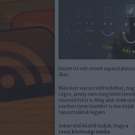
hiszen itt volt remek tapasztalatu
őket.
Másrészt viszont előfordulhat, ho
cégre, amely nem megfelelő termék
visszatérítést is. Még akár évek utá
esetben ismerőseinket is óva intjük 
tapasztalatuk legyen.
Sokan első kézből tudjuk, hogy
a
rossz közösségi média