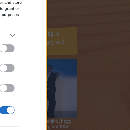
er and store
ook oldaldoboz
to grant or
ed purposes
r Marketing Szövetség, a
ÍV, az Internet Hungary és a
mus szakma díjai
 megtiszteltetés számunkra, hogy
ar Marketing Szövetség hat KKV