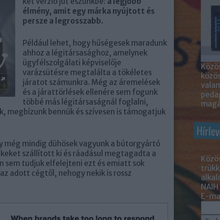
két verzió jut eszünkbe:
a legjobb
élmény, amit egy márka nyújtott és
persze a legrosszabb.
Például lehet, hogy hűségesek maradunk
ahhoz a légitársasághoz, amelynek
ügyfélszolgálati képviselője
Közös
varázsütésre megtalálta a tökéletes
közö
járatot számunkra. Még az áremelések
valam
és a járattörlések ellenére sem fogunk
peda
többé más légitársaságnál foglalni,
magá
nk, megbízunk bennük és szívesen is támogatjuk
Hírlev
gy még mindig dühösek vagyunk a bútorgyártó
eket szállított ki és ráadásul megtagadta a
Közös
n sem tudjuk elfelejteni ezt és emiatt sok
trükk
az adott cégtől, nehogy nekik is rossz
alka
NAIH
E-mai