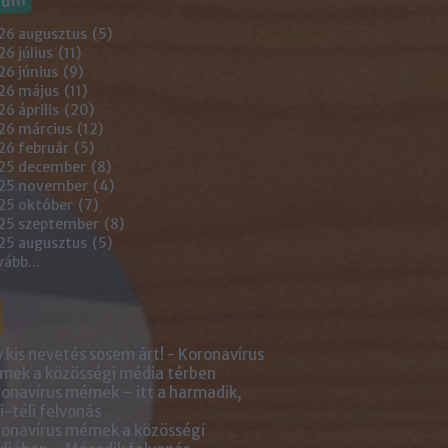
26 augusztus
(
5
)
6 július
(
11
)
6 június
(
9
)
26 május
(
11
)
6 április
(
20
)
26 március
(
12
)
26 február
(
5
)
25 december
(
8
)
25 november
(
4
)
25 október
(
7
)
25 szeptember
(
8
)
25 augusztus
(
5
)
vább
...
 kis nevetés sosem árt! - Koronavírus
ek a közösségi média térben
onavírus mémek – itt a harmadik,
i-téli felvonás
onavírus mémek a közösségi