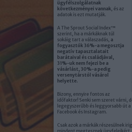
ügyfélszolgálatnak
következményei vannak
, és az
adatok is ezt mutatják.
A The Sprout Social Index™
szerint, ha a márkáknak túl
sokáig tart a válaszadás,
a
fogyasztók 36%-a megosztja
negatív tapasztalatait
barátaival és családjával,
31%-uk nem fejezi be a
vásárlást, 30%-a pedig
versenytárstól vásárol
helyette.
Bizony, ennyire fontos az
időfaktor! Senki sem szeret várni, 
legegyszerűbb és leggyorsabb út a 
Facebook és Instagram.
Csak azok a márkák részesülnek ir
mindent megtesznek ügyfeleikért. H