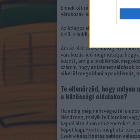
Ennek két része van: az egyik az átl
várakozási idő.
Az átlagos első válaszadási idő azt 
belül elküldi az első választ egy be
Ám az első válaszadásig eltelt idő 
várakozási idő megmutatja, hogy az
között, amíg a problémáik megoldód
számít, hogy
az üzenetváltások kö
sikerül megoldani a problémát, m
Te ellenőrzöd, hogy milyen 
a közösségi oldalakon?
Ha eddig még nem végeztél alapos 
Nézd meg, melyik felületeken vagy 
kapod általában az üzeneteket. A r
képet kapj. Fontos meghatározni, m
Ezekre
készíthetsz sablon válaszo