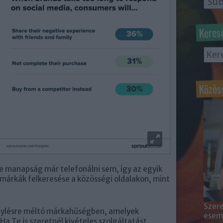
Keres
Közös
de manapság már telefonálni sem, így az egyik
márkák felkeresése a közösségi oldalakon, mint
Szere
igylésre méltó márkahűségben, amelyek
esemé
a Te is szeretnél kivételes szolgáltatást