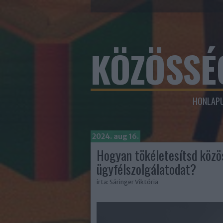
KÖZÖSSÉ
HONLAPU
2024. aug 16.
Hogyan tökéletesítsd közö
ügyfélszolgálatodat?
írta:
Sáringer Viktória