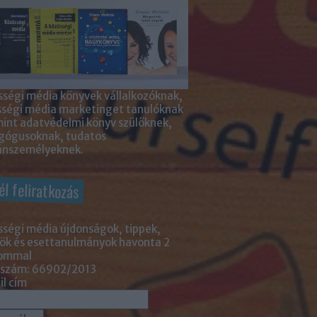
ségi média könyvek vállalkozóknak,
sségi média marketinget tanulóknak
int adatvédelmi könyv szülőknek,
gógusoknak, tudatos
nszemélyeknek.
él feliratkozás
ségi média újdonságok, tippek,
ök és esettanulmányok havonta 2
lommal
 szám: 66902/2013
l cím