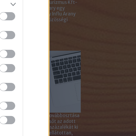
ting Gyémánt Díjjal, Turizmus Kft-
 díjjal, az Internet Hungary egy
jal, a KREATÍV pedig egy Influ Arany
l tüntette ki cégünket közösségi
a kampányaiért.
sználd cikkeinket...
yagok linkkel történő továbbosztása
szetesen lehetséges, sőt az adott
ikkben lévő tartalom 5 százalékát ki
solhatod idézőjelekkel ellátottan,