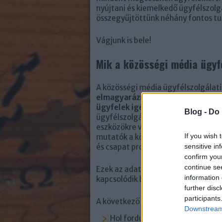
nyújtani és kiemelkedő ügyfélszolgá
összegyűjtöttünk néhány fontos tu
Vágjunk is bele!
Mik a közösségi média ügyf
A közösségi média ügyfélszolgálat
elmagyarázni, hogy az ügyfélszolg
ügyfelek igényeit.
Ezek a mutatók 
Blog -
Do 
ügyfélszolgálati csapat miben áll jó
eszközökre van szükség a hiányossá
If you wish 
mutatók a következő kategóriákba
és csapat produktivitás, valamint h
sensitive in
confirm you
continue se
Ezek az adatok azt is megmutatják
information 
kapcsolódik be az ügyfélszolgálati 
further disc
participants
A következő kérdésekre kell választ
Downstream 
Hol fordulnak hozzánk leginkáb