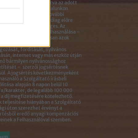
tlenül mellé- vagy aláírva az adott
ejegyzés linkjét. Az oldalunkon
ható anyagok minden további
sználása azonban kizárólag előre
ztetett módon lehetséges. Az
ok engedély nélküli felhasználása –
tve, de nem kizárólagosan azok
ását, többszörözését,
gozását, fordítását, nyilvános
ását, internet vagy más eszköz útján
nő bármilyen nyilvánossághoz
títését – szerzői jogsértésnek
ül. A jogsértés következményeként
használó a Szolgáltató írásbeli
ólítása alapján 8 napon belül 10
a/karakter, de legalább 100 000
a díj megfizetésére kötelezhető.
 teljesítése hiányában a Szolgáltató
ági úton szerezhet érvényt a
rtésből eredő anyagi kompenzációs
einek a Felhasználóval szemben.
vum