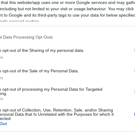
 that this website/app uses one or more Google services and may gath
Faceb
k a közösségi oldalunkon nyújtott
including but not limited to your visit or usage behaviour. You may click 
onyulnak más csatornákhoz?
 to Google and its third-party tags to use your data for below specifi
 kérdései?
ogle consent section.
inkább ügyfeleink?
Magya
l Data Processing Opt Outs
el megtaláljuk a válaszokat ezekre a
KREAT
eszthetjük ügyfélszolgálati tevékenységünket,
gyen szabva és
akár fel is gyorsíthatjuk a
o opt-out of the Sharing of my personal data.
turiz
bot segítségével.
In
o opt-out of the Sale of my Personal Data.
In
merése elősegíti az ügyfélkezeléssel
to opt-out of processing my Personal Data for Targeted
lesztését. Ezekkel az eredményekkel jó úton
ing.
zelmi kapcsolat kialakítása, a márkahűség
In
 megtartásának és érdekérvényesítésének
o opt-out of Collection, Use, Retention, Sale, and/or Sharing
ersonal Data that Is Unrelated with the Purposes for which it
lected.
ta azonban
túlmutat az ügyfélélmény
Out
Nagy
lszolgálati mutatói képesek megváltoztatni az
Magy
 finomításától a vállalati stratégia