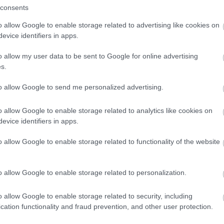
Marke
consents
től 5
fődíj
o allow Google to enable storage related to advertising like cookies on
vő ügyfélszolgálati üzeneteket használja fel
díjja
evice identifiers in apps.
médi
rténeteket közöljön termék- és felhasználói
alamint a vállalatvezetés számára.
o allow my user data to be sent to Google for online advertising
Így ha
s.
022 augusztusa és októbere között 283
élszolgálati vezető részvételével végzett egy
to allow Google to send me personalized advertising.
ésben a megkérdezettek 84%-a az
„nagyon vagy rendkívül fontosnak” nevezte
o allow Google to enable storage related to analytics like cookies on
ése szempontjából.
evice identifiers in apps.
ukik a siker
o allow Google to enable storage related to functionality of the website
gál a közösségi médiában, hozzájárul a jó
ex adatai szerint míg
a fogyasztók több mint
o allow Google to enable storage related to personalization.
vár választ egy márkától a közösségi
Az an
ő órán belül.
o allow Google to enable storage related to security, including
termé
cation functionality and fraud prevention, and other user protection.
blogc
rése elengedhetetlen!
is má