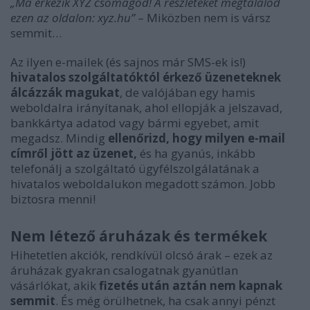
„Ma érkezik XYZ csomagod! A részleteket megtalálod
ezen az oldalon: xyz.hu”
– Miközben nem is vársz
semmit…
Az ilyen e-mailek (és sajnos már SMS-ek is!)
hivatalos szolgáltatóktól érkező üzeneteknek
álcázzák magukat
, de valójában egy hamis
weboldalra irányítanak, ahol ellopják a jelszavad,
bankkártya adatod vagy bármi egyebet, amit
megadsz. Mindig
ellenőrizd, hogy milyen e-mail
címről jött az üzenet,
és ha gyanús, inkább
telefonálj a szolgáltató ügyfélszolgálatának a
hivatalos weboldalukon megadott számon. Jobb
biztosra menni!
Nem létező áruházak és termékek
Hihetetlen akciók, rendkívül olcsó árak – ezek az
áruházak gyakran csalogatnak gyanútlan
vásárlókat, akik
fizetés után aztán nem kapnak
semmit
. És még örülhetnek, ha csak annyi pénzt