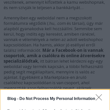
veszítenek, amennyit kifizettek a kamu webshopnak,
és nem szívják le teljesen a bankkártyát…
Amennyiben egy weboldal nem a megszokott
formátumra végződik (.hu, .com és társai), úgy már
alapból gyanakodva kell hozzáállni. Semmibe sem
kerül, hogy indíts egy keresést, amiben ránézel,
vannak-e vélemények a neten az adott webshophoz
kapcsolódóan. Ha hamis, akkor jó eséllyel erről
találsz információt.
Már a Facebook-on is vannak
csoportok, amik a csalókra és online átverésekre
specializálódtak,
itt bátran lehet kérdezni egy-egy
weboldal vagy termék kapcsán, a többi felhasználó
pedig segít megállapítani, mennyire is valós az
ajánlat. Egyébként a Marketplace-en áruló
csalókhoz kapcsolódóan is van csoport, ahol
megosztják azon felhasználók neveit, akiknek
fizettek, de nem kaptak cserébe semmit.
Blog -
Do Not Process My Personal Information
Honnan tudhatod, hogy átveréssel