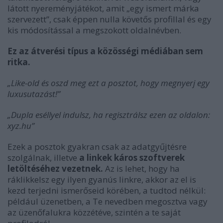
látott nyereményjátékot, amit „egy ismert márka
szervezett”, csak éppen nulla követős profillal és egy
kis módosítással a megszokott oldalnévben.
Ez az átverési típus a közösségi médiában sem
ritka.
„Like-old és oszd meg ezt a posztot, hogy megnyerj egy
luxusutazást!”
„Dupla eséllyel indulsz, ha regisztrálsz ezen az oldalon:
xyz.hu”
Ezek a posztok gyakran csak az adatgyűjtésre
szolgálnak, illetve
a linkek káros szoftverek
letöltéséhez vezetnek.
Az is lehet, hogy ha
ráklikkelsz egy ilyen gyanús linkre, akkor az el is
kezd terjedni ismerőseid körében, a tudtod nélkül:
például üzenetben, a Te nevedben megosztva vagy
az üzenőfalukra közzétéve, szintén a te saját