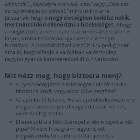
válaszolj!”
,
„Segítségre szorulok, siess”
vagy
„Csak pár
percig érvényes az ajánlat.”
mind-mind arra
játszanak, hogy
a nagy sietségben bedőlsz nekik,
mert nincs időd ellenőrizni a hitelességet.
Ahogy
a megosztott, adventi kalendáriumos átverésben is
látjuk, limitált számmal igyekeznek sietségre
buzdítani. A linkrövidítővel készült link pedig pont
arra jó, hogy elfedje a valójában valószínűleg
nagyon gyanús karakterekből álló hivatkozást.
Mit nézz meg, hogy biztosra menj?
A nyereményjáték hitelességét: Létező márka,
hivatalos profil vagy oldal áll-e mögötte?
Az ajánlat feltételeit: Ha az ajándék/kedvezmény
megszerzéséhez pénzt vagy adatokat kérnek,
valószínűleg csalás.
Ellenőrzött-e a fiók: Szerepel a név mögött a kék
pipa? (Kivéve Instagram, ugyanis ott
megvásárolható bárkinek!) Van jelentős