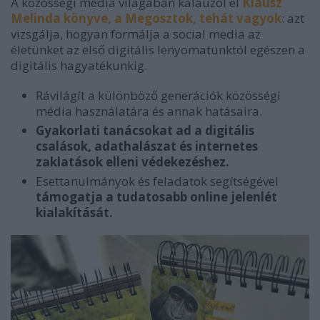
A közösségi média világában kalauzol el
Klausz
Melinda könyve, a Megosztok, tehát vagyok
: azt
vizsgálja, hogyan formálja a social media az
életünket az első digitális lenyomatunktól egészen a
digitális hagyatékunkig.
Rávilágít a különböző generációk közösségi
média használatára és annak hatásaira.
Gyakorlati tanácsokat ad a digitális
csalások, adathalászat és internetes
zaklatások elleni védekezéshez.
Esettanulmányok és feladatok segítségével
támogatja a tudatosabb online jelenlét
kialakítását.