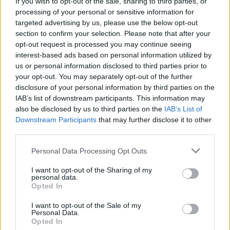
If you wish to opt-out of the sale, sharing to third parties, or
van dolgod?
processing of your personal or sensitive information for
Először is íme egy gyors lista, hogy mik a leginkább
targeted advertising by us, please use the below opt-out
árulkodó jelek:
section to confirm your selection. Please note that after your
opt-out request is processed you may continue seeing
gyanús e-mail cím
interest-based ads based on personal information utilized by
gyanús weboldal cím
us or personal information disclosed to third parties prior to
your opt-out. You may separately opt-out of the further
olyan profilok, amik nevében nem szokványos
disclosure of your personal information by third parties on the
betűtípusok vannak
IAB’s list of downstream participants. This information may
frissen létrehozott profilok
also be disclosed by us to third parties on the
IAB’s List of
AI által generált/random profilképek
Downstream Participants
that may further disclose it to other
third parties.
nem tökéletes magyarsággal írt szövegek
(mintha fordító vagy AI eszköz írta volna)
Please note that this website/app uses one or more Google
Personal Data Processing Opt Outs
túl sok adatot kérnek
services and may gather and store information including but
not limited to your visit or usage behaviour. You may click to
I want to opt-out of the Sharing of my
nem megszokott módszerekhez ragaszkodnak
personal data.
grant or deny consent to Google and its third-party tags to
(például ő küldi a futárt/van egy ismerőse, aki…)
Opted In
use your data for below specified purposes in below Google
nincsenek kommentek, vagy ha vannak, random,
consent section.
I want to opt-out of the Sale of my
akár külföldi nevű felhasználóktól származnak
Personal Data.
Opted In
Általánosságban elmondható, hogy
ha valami túl