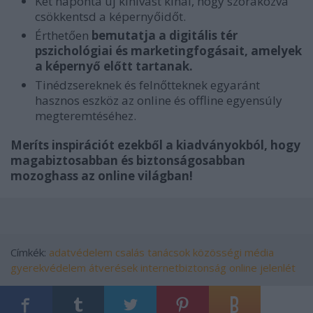
Két naponta új kihívást kínál, hogy szórakozva
csökkentsd a képernyőidőt.
Érthetően
bemutatja a digitális tér
pszichológiai és marketingfogásait, amelyek
a képernyő előtt tartanak.
Tinédzsereknek és felnőtteknek egyaránt
hasznos eszköz az online és offline egyensúly
megteremtéséhez.
Meríts inspirációt ezekből a kiadványokból, hogy
magabiztosabban és biztonságosabban
mozoghass az online világban!
Címkék:
adatvédelem
csalás
tanácsok
közösségi média
gyerekvédelem
átverések
internetbiztonság
online jelenlét