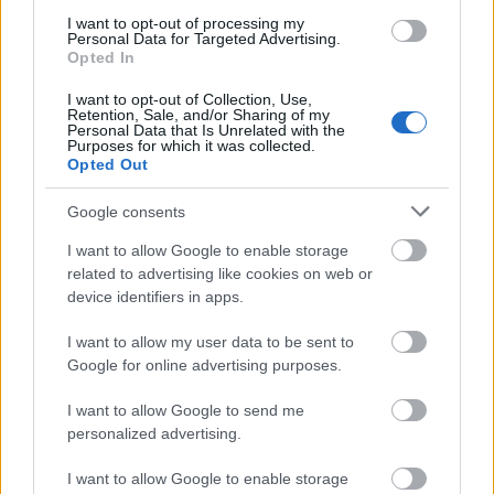
szép, hogy igaz legyen, akkor az általában nem is
I want to opt-out of processing my
Personal Data for Targeted Advertising.
az.
Az ingyenes ajándékok vagy hatalmas
Opted In
árengedmények, amelyek irreálisnak tűnnek, illetve
a megnyert ajándékok, amikért nem is játszottál,
I want to opt-out of Collection, Use,
Retention, Sale, and/or Sharing of my
szinte minden esetben kamunak bizonyulnak.
Personal Data that Is Unrelated with the
Purposes for which it was collected.
A mostani, legújabb csalás is hihetetlen
Opted Out
ajánlattal csábítja kattintásra a felhasználókat.
Google consents
Ráadásul hirdetik is a posztokat és
még egy csomó
megerősítő komment is alatta, hogy tovább
I want to allow Google to enable storage
növeljék a bizalmat
– de nem kell bedőlni,
related to advertising like cookies on web or
természetesen ettől még kamu az egész! Sajnos nem
device identifiers in apps.
fogsz megkapni egy több tízezer Forintos terméket
csupán egy-kétezerért, akármit is ígérjenek. A
I want to allow my user data to be sent to
példában látható adventi kalendárium például
Google for online advertising purposes.
80.000 Forint magasságában van, így azért erősen
gyanakodásra adhat okot, ha 2800 Forintért ígérik.
I want to allow Google to send me
Ha már nyereményjáték lenne, akkor sem valószínű,
personalized advertising.
hogy több embernek sorsolnák ki a terméket és
ha
I want to allow Google to enable storage
már nyeremény, miért kéne fizetni érte?
Miért