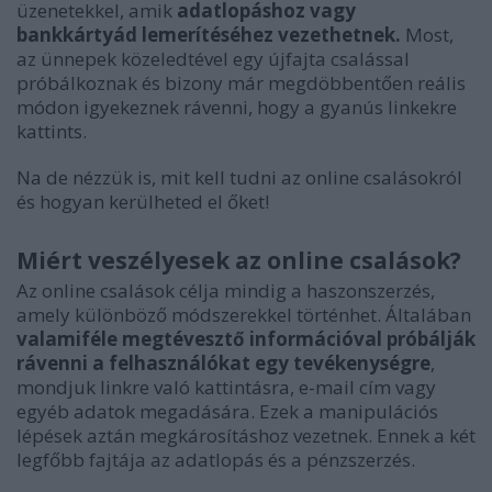
üzenetekkel, amik
adatlopáshoz vagy
bankkártyád lemerítéséhez vezethetnek.
Most,
az ünnepek közeledtével egy újfajta csalással
próbálkoznak és bizony már megdöbbentően reális
módon igyekeznek rávenni, hogy a gyanús linkekre
kattints.
Na de nézzük is, mit kell tudni az online csalásokról
és hogyan kerülheted el őket!
Miért veszélyesek az online csalások?
Az online csalások célja mindig a haszonszerzés,
amely különböző módszerekkel történhet. Általában
valamiféle megtévesztő információval próbálják
rávenni a felhasználókat egy tevékenységre
,
mondjuk linkre való kattintásra, e-mail cím vagy
egyéb adatok megadására. Ezek a manipulációs
lépések aztán megkárosításhoz vezetnek. Ennek a két
legfőbb fajtája az adatlopás és a pénzszerzés.