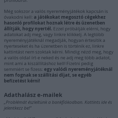
profilodról.
Még sokszor a valós nyereményjátékok kapcsán is
óvakodni kell:
a játékokat megosztó cégekhez
hasonló profilokat hoznak létre és üzenetben
állítják, hogy nyertél.
Ezzel próbálják elérni, hogy
adatokat adj meg, vagy linkre klikkelj. A legtöbb
nyereményjátéknál megadják, hogyan értesítik a
nyerteseket és ha üzenetben is történik ez, linkre
kattintást nem szoktak kérni. Mindig nézd meg, hogy
a valós oldal írt-e neked és ne adj meg több adatot,
mint ami a kiszállításhoz kell! Fizetni pedig
semmiért se fizess:
egy valódi nyereményjátéknál
nem fognak se szállítási díjat, se egyéb
befizetést kérni!
Adathalász e-mailek
„Problémát észleltünk a bankfiókodban. Kattints ide és
jelentkezz be!”