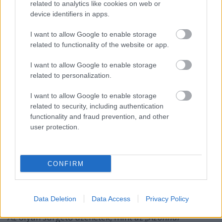
related to analytics like cookies on web or
kéne akár pár száz Forintot is rákölteni egy ekkora
device identifiers in apps.
akcióra? És miért hirdeti meg ezt a lehetőséget egy
random felhasználó? Miért csak külföldi nevű
I want to allow Google to enable storage
felhasználók kommentelnek a poszt alá, ráadásul
related to functionality of the website or app.
magyarul?
I want to allow Google to enable storage
related to personalization.
I want to allow Google to enable storage
related to security, including authentication
functionality and fraud prevention, and other
user protection.
CONFIRM
Data Deletion
Data Access
Privacy Policy
Az olyan sürgető üzenetek, mint az
„Azonnal