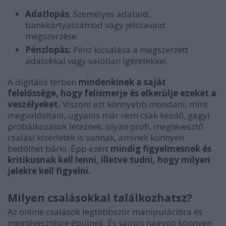
Adatlopás
: Személyes adataid,
bankkártyaszámod vagy jelszavaid
megszerzése.
Pénzlopás:
Pénz kicsalása a megszerzett
adatokkal vagy valótlan ígéretekkel.
A digitális térben
mindenkinek a saját
felelőssége, hogy felismerje és elkerülje ezeket a
veszélyeket.
Viszont ezt könnyebb mondani, mint
megvalósítani, ugyanis már nem csak kezdő, gagyi
próbálkozások léteznek: olyan profi, megtévesztő
csalási kísérletek is vannak, aminek könnyen
bedőlhet bárki. Épp ezért
mindig figyelmesnek és
kritikusnak kell lenni, illetve tudni, hogy milyen
jelekre kell figyelni.
Milyen csalásokkal találkozhatsz?
Az online csalások legtöbbször manipulációra és
megtévesztésre épülnek. És sajnos nagyon könnyen