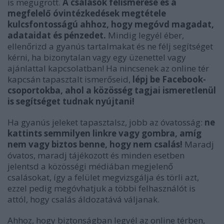
is megugrott.
A csalások felismerése és a
megfelelő óvintézkedések megtétele
kulcsfontosságú ahhoz, hogy megóvd magadat,
adataidat és pénzedet.
Mindig legyél éber,
ellenőrizd a gyanús tartalmakat és ne félj segítséget
kérni, ha bizonytalan vagy egy üzenettel vagy
ajánlattal kapcsolatban! Ha nincsenek az online tér
kapcsán tapasztalt ismerőseid,
lépj be Facebook-
csoportokba, ahol a közösség tagjai ismeretlenül
is segítséget tudnak nyújtani!
Ha gyanús jeleket tapasztalsz, jobb az óvatosság:
ne
kattints semmilyen linkre vagy gombra, amíg
nem vagy biztos benne, hogy nem csalás!
Maradj
óvatos, maradj tájékozott és minden esetben
jelentsd a közösségi médiában megjelenő
csalásokat, így a felület megvizsgálja és törli azt,
ezzel pedig megóvhatjuk a többi felhasználót is
attól, hogy csalás áldozatává váljanak.
Ahhoz, hogy biztonságban legyél az online térben,