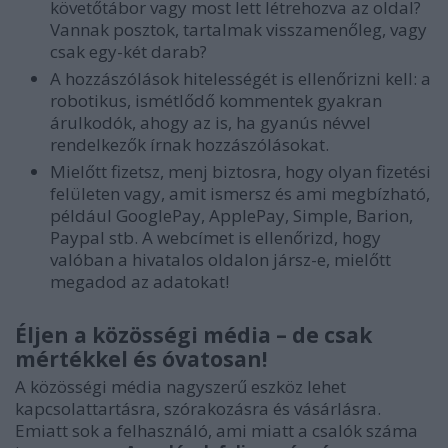
követőtábor vagy most lett létrehozva az oldal?
Vannak posztok, tartalmak visszamenőleg, vagy
csak egy-két darab?
A hozzászólások hitelességét is ellenőrizni kell: a
robotikus, ismétlődő kommentek gyakran
árulkodók, ahogy az is, ha gyanús névvel
rendelkezők írnak hozzászólásokat.
Mielőtt fizetsz, menj biztosra, hogy olyan fizetési
felületen vagy, amit ismersz és ami megbízható,
például GooglePay, ApplePay, Simple, Barion,
Paypal stb. A webcímet is ellenőrizd, hogy
valóban a hivatalos oldalon jársz-e, mielőtt
megadod az adatokat!
Éljen a közösségi média – de csak
mértékkel és óvatosan!
A közösségi média nagyszerű eszköz lehet
kapcsolattartásra, szórakozásra és vásárlásra.
Emiatt sok a felhasználó, ami miatt a csalók száma