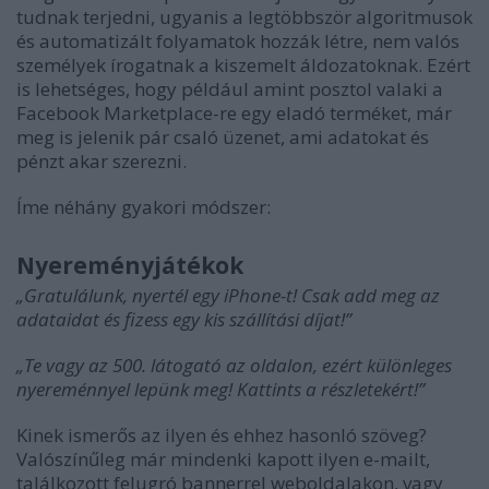
tudnak terjedni, ugyanis a legtöbbször algoritmusok
és automatizált folyamatok hozzák létre, nem valós
személyek írogatnak a kiszemelt áldozatoknak. Ezért
is lehetséges, hogy például amint posztol valaki a
Facebook Marketplace-re egy eladó terméket, már
meg is jelenik pár csaló üzenet, ami adatokat és
pénzt akar szerezni.
Íme néhány gyakori módszer:
Nyereményjátékok
„Gratulálunk, nyertél egy iPhone-t! Csak add meg az
adataidat és fizess egy kis szállítási díjat!”
„Te vagy az 500. látogató az oldalon, ezért különleges
nyereménnyel lepünk meg! Kattints a részletekért!”
Kinek ismerős az ilyen és ehhez hasonló szöveg?
Valószínűleg már mindenki kapott ilyen e-mailt,
találkozott felugró bannerrel weboldalakon, vagy