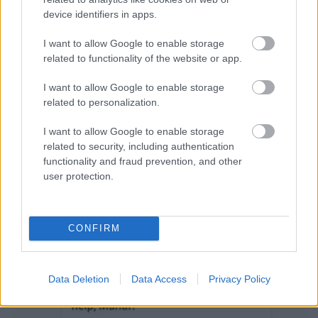
ami által széles közönség számára vált
device identifiers in apps.
használhatóvá. Abszolút praktikus és gyors
megoldás, ami nagyban javítja az ügyfélélményt és
I want to allow Google to enable storage
a vásárlási út is lerövidül.
related to functionality of the website or app.
I want to allow Google to enable storage
related to personalization.
I want to allow Google to enable storage
related to security, including authentication
functionality and fraud prevention, and other
user protection.
CONFIRM
Data Deletion
Data Access
Privacy Policy