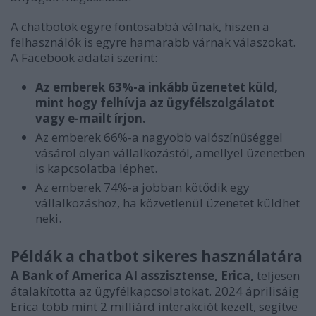
A chatbotok egyre fontosabbá válnak, hiszen a
felhasználók is egyre hamarabb várnak válaszokat.
A Facebook adatai szerint:
Az emberek 63%-a inkább üzenetet küld,
mint hogy felhívja az ügyfélszolgálatot
vagy e-mailt írjon.
Az emberek 66%-a nagyobb valószínűséggel
vásárol olyan vállalkozástól, amellyel üzenetben
is kapcsolatba léphet.
Az emberek 74%-a jobban kötődik egy
vállalkozáshoz, ha közvetlenül üzenetet küldhet
neki.
Példák a chatbot sikeres használatára
A Bank of America AI asszisztense, Erica,
teljesen
átalakította az ügyfélkapcsolatokat. 2024 áprilisáig
Erica több mint 2 milliárd interakciót kezelt, segítve