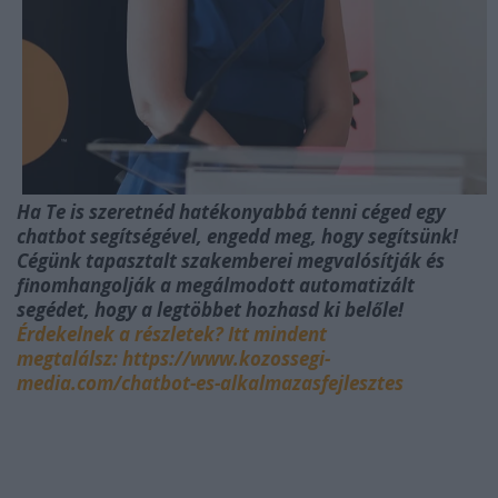
Ha Te is szeretnéd hatékonyabbá tenni céged egy
chatbot segítségével, engedd meg, hogy segítsünk!
Cégünk tapasztalt szakemberei megvalósítják és
finomhangolják a megálmodott automatizált
segédet, hogy a legtöbbet hozhasd ki belőle!
Érdekelnek a részletek? Itt mindent
megtalálsz:
https://www.kozossegi-
media.com/chatbot-es-alkalmazasfejlesztes