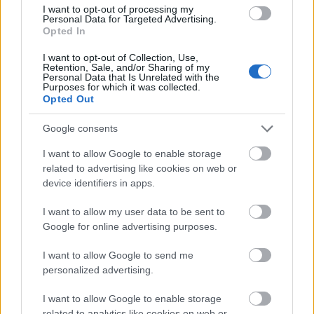
I want to opt-out of processing my
ami elmondja az alapvető információkat (például,
Personal Data for Targeted Advertising.
ha felvétel készül a beszélgetésről) és elirányít a
Opted In
megfelelő helyre (gombnyomással kifejezve, mivel
kapcsolatban telefonálunk) és gyakran a beszélgetés
I want to opt-out of Collection, Use,
Retention, Sale, and/or Sharing of my
végén egy elégedettségi felmérést is végez a
Personal Data that Is Unrelated with the
rendszer.
Purposes for which it was collected.
Opted Out
Ezeknek a technológiáknak hála már egyre inkább
Google consents
ismert lesz az emberek körében a mesterséges
intelligencia és annak vívmányai, így
ne féljünk ezt
I want to allow Google to enable storage
megjeleníteni web-, vagy közösségi média
related to advertising like cookies on web or
oldalainkon sem, chatbot formájában!
device identifiers in apps.
Ezt lépte meg
a Domino’s Pizza is, ahol a chatbot
I want to allow my user data to be sent to
a Dom nevet kapta.
Ezen keresztül pedig nem csak
Google for online advertising purposes.
ügyfélszolgálati kérdéseket tudunk feltenni, de
akár
rendelést is le tudunk adni,
meg tudjuk nézni, hogy
I want to allow Google to send me
áll ételünk elkészítése vagy újrarendelhetjük korábbi
personalized advertising.
kedvenceinket. Ez
a chatbot elérhető a cég saját
I want to allow Google to enable storage
applikációjában és a Facebook Messengeren is,
related to analytics like cookies on web or