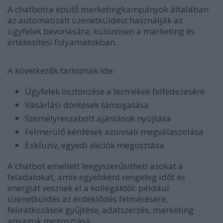
A chatbotra épülő marketingkampányok általában
az automatizált üzenetküldést használják az
ügyfelek bevonására, különösen a marketing és
értékesítési folyamatokban.
A következők tartoznak ide:
Ügyfelek ösztönzése a termékek felfedezésére
Vásárlási döntések támogatása
Személyreszabott ajánlások nyújtása
Felmerülő kérdések azonnali megválaszolása
Exkluzív, egyedi akciók megosztása
A chatbot emellett leegyszerűsítheti azokat a
feladatokat, amik egyébként rengeteg időt és
energiát vesznek el a kollégáktól: például
üzenetküldés az érdeklődés felmérésére,
feliratkozások gyűjtése, adatszerzés, marketing
anyagok megosztása.