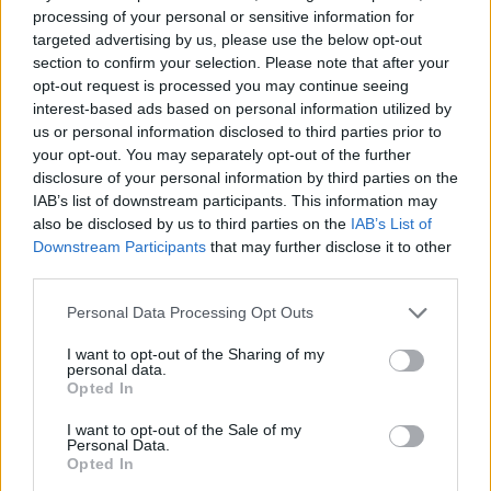
processing of your personal or sensitive information for
targeted advertising by us, please use the below opt-out
section to confirm your selection. Please note that after your
opt-out request is processed you may continue seeing
interest-based ads based on personal information utilized by
us or personal information disclosed to third parties prior to
your opt-out. You may separately opt-out of the further
disclosure of your personal information by third parties on the
IAB’s list of downstream participants. This information may
also be disclosed by us to third parties on the
IAB’s List of
Downstream Participants
that may further disclose it to other
third parties.
Egyébként már hazánkban is több helyen
Please note that this website/app uses one or more Google
találkozhatunk AI asszisztensekkel, mint például a
Personal Data Processing Opt Outs
services and may gather and store information including but
MÁV, vagy éppen a Telekom telefonos
not limited to your visit or usage behaviour. You may click to
I want to opt-out of the Sharing of my
ügyfélszolgálatánál. Ezek az eszközök segítenek az
personal data.
grant or deny consent to Google and its third-party tags to
általános kérdések megválaszolásában,
Opted In
use your data for below specified purposes in below Google
elirányítanak a megfelelő felületekre, szükség esetén
consent section.
I want to opt-out of the Sale of my
pedig összekapcsolnak a megfelelő ügyfélszolgálati
Personal Data.
(emberi) munkatárssal. A legtöbb nagy cég
Opted In
esetében, ha tárcsázunk, máris a gépi hang fogad,