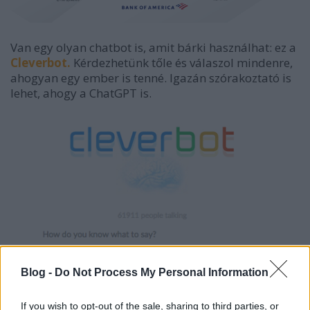
Van egy olyan chatbot is, amit bárki használhat: ez a
Cleverbot.
Kérdezhetünk tőle és válaszol mindenre,
ahogyan egy ember is tenné. Igazán szórakoztató is
lehet, ahogy a ChatGPT is.
Blog -
Do Not Process My Personal Information
If you wish to opt-out of the sale, sharing to third parties, or