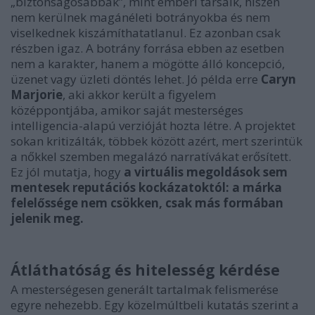
„biztonságosabbak”, mint emberi társaik, hiszen
nem kerülnek magánéleti botrányokba és nem
viselkednek kiszámíthatatlanul. Ez azonban csak
részben igaz. A botrány forrása ebben az esetben
nem a karakter, hanem a mögötte álló koncepció,
üzenet vagy üzleti döntés lehet. Jó példa erre
Caryn
Marjorie
, aki akkor került a figyelem
középpontjába, amikor saját mesterséges
intelligencia-alapú verzióját hozta létre. A projektet
sokan kritizálták, többek között azért, mert szerintük
a nőkkel szemben megalázó narratívákat erősített.
Ez jól mutatja, hogy
a virtuális megoldások sem
mentesek reputációs kockázatoktól: a márka
felelőssége nem csökken, csak más formában
jelenik meg.
Átláthatóság és hitelesség kérdése
A mesterségesen generált tartalmak felismerése
egyre nehezebb. Egy közelmúltbeli kutatás szerint a