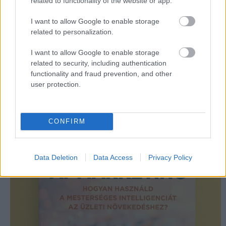
related to functionality of the website or app.
illeszkedik-e a márka értékeihez
támogatja-e a hosszú távú bizalomépítést,
I want to allow Google to enable storage
related to personalization.
és valódi üzleti célt szolgál-e.
I want to allow Google to enable storage
Aki ezekre a kérdésekre nem ad előre őszinte
related to security, including authentication
választ, annak a virtuális influencer nem megoldás,
functionality and fraud prevention, and other
hanem újabb kockázati tényező lesz a
user protection.
marketingstratégiában.
CONFIRM
Data Deletion
Data Access
Privacy Policy