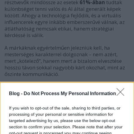
résztvevők mindössze az esetek
61%-ában
tudtak
különbséget tenni valós és AI által generált képek
között. Ahogy a technológia fejlődik, és a virtuális
influencerek egyre inkább emberszerűvé válnak, az
átláthatóság nemcsak etikai, hanem stratégiai
kérdéssé is válik.
A márkáknak egyértelműen jelezniük kell, ha
mesterséges karakterrel dolgoznak – nem azért,
mert „kötelező”, hanem mert a bizalom elvesztése
hosszú távon sokkal nagyobb kárt okozhat, mint az
őszinte kommunikáció.
Szabályozás és jogi megfelelés
Blog -
Do Not Process My Personal Information
A jelenlegi gyakorlat szerint a virtuális
influencerekre is vonatkoznak a márkaszponzorációk
If you wish to opt-out of the sale, sharing to third parties, or
megjelölésére vonatkozó szabályok, hasonlóan az
processing of your personal or sensitive information for
emberi véleményvezérekhez. A kérdés inkább az,
targeted advertising by us, please use the below opt-out
hogy a gyakorlatban milyen mértékű és
section to confirm your selection. Please note that after your
hatékonyságú az ellenőrzés. A jogi környezet
opt-out request is processed you may continue seeing