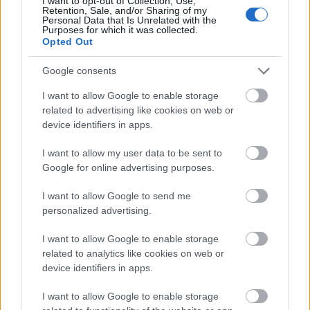
I want to opt-out of Collection, Use,
a típusú „hitelesség”?
Retention, Sale, and/or Sharing of my
Personal Data that Is Unrelated with the
Purposes for which it was collected.
Opted Out
Az illúzió kérdése
Fontos ugyanakkor árnyaltan látni a helyzetet. Bár
Google consents
az emberi influencerek elvileg saját tapasztalataik
I want to allow Google to enable storage
alapján ajánlanak termékeket, a gyakorlatban ez
related to advertising like cookies on web or
nem mindig történik meg. A különbség sokszor
device identifiers in apps.
abban áll, hogy az emberi influencerek legalább az
illúzióját képesek megteremteni a személyes
I want to allow my user data to be sent to
használatnak. A virtuális influencereknél ez az illúzió
Google for online advertising purposes.
eleve más természetű, ezért a márkának tudatosan
kell eldöntenie, hogy ezt elfogadja-e, és hogyan
I want to allow Google to send me
kommunikálja a közönség felé.
personalized advertising.
Összegzés
I want to allow Google to enable storage
related to analytics like cookies on web or
A virtuális influencerek alkalmazása előtt nem az a
device identifiers in apps.
legfontosabb kérdés, hogy „menő” vagy „innovatív”-e
a megoldás, hanem az, hogy:
I want to allow Google to enable storage