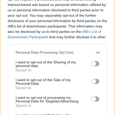
gyorsan változik, különösen Európában, ezért a
interest-based ads based on personal information utilized by
virtuális influencerek használata előtt
us or personal information disclosed to third parties prior to
elengedhetetlen a folyamatos jogi monitoring és a
your opt-out. You may separately opt-out of the further
konzervatív, „biztonságra játszó” megközelítés.
disclosure of your personal information by third parties on the
IAB’s list of downstream participants. This information may
also be disclosed by us to third parties on the
IAB’s List of
Kapcsolódás és közönségbizalom
Downstream Participants
that may further disclose it to other
A legtöbb márka azért dolgozik együtt
third parties.
influencerekkel, mert azok
valódi kapcsolatban
Please note that this website/app uses one or more Google
állnak a közönségükkel
. Egy virtuális influencer
Personal Data Processing Opt Outs
services and may gather and store information including but
mögött ugyan mindig emberek állnak, de maga a
not limited to your visit or usage behaviour. You may click to
I want to opt-out of the Sharing of my
karakter nem képes valódi tapasztalatokra. Nem tud
personal data.
grant or deny consent to Google and its third-party tags to
terméket használni, nem él át élményeket, és nem
Opted In
use your data for below specified purposes in below Google
adhat személyes, őszinte véleményt ugyanabban az
consent section.
értelemben, mint egy ember.
I want to opt-out of the Sale of my
Personal Data.
Opted In
Ez azt jelenti, hogy az ajánlások hitelessége más
alapokon nyugszik: inkább esztétikai, narratív vagy
I want to opt-out of processing my
Personal Data for Targeted Advertising.
koncepcionális szinten működik, nem pedig
Opted In
tapasztalati alapon. Érdemes őszintén feltenni a
kérdést: a kampány céljához valóban illeszkedik-e ez