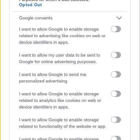
Opted Out
mondat, válasz).
Google consents
Az AI nem gondolkodik célokban vagy jelentésekben,
nem tudja, hogy „igaza van-e”, csak azt, hogy mi
I want to allow Google to enable storage
illeszkedik
a tanult mintákhoz. Nem emlékezik úgy,
related to advertising like cookies on web or
mint egy ember, hanem
súlyozott kapcsolatokkal
device identifiers in apps.
dolgozik
,
nem dönt erkölcsileg, csak
statisztikailag.
I want to allow my user data to be sent to
Google for online advertising purposes.
Ami miatt mégis „gondolkodónak” tűnik, az az, hogy
az emberi nyelv, érvelés és gondolkodás
lenyomata
I want to allow Google to send me
benne van az adatokban
, amelyekből tanult, így
personalized advertising.
képes emberhez hasonló válaszokat adni, miközben
belül nem megértés, hanem számítás zajlik.
I want to allow Google to enable storage
related to analytics like cookies on web or
device identifiers in apps.
Az AI már a mindennapok része
Napjainkban a mesterséges intelligencia rendszerek
I want to allow Google to enable storage
képesek nyelvileg kifinomult, koherens válaszokat
related to functionality of the website or app.
adni, miközben működésük alapja továbbra is
I want to allow Google to enable storage