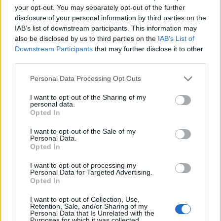
fejlődésével, a teszt inkább kulturális és filozófiai
your opt-out. You may separately opt-out of the further
hivatkozási ponttá vált, semmint komoly
disclosure of your personal information by third parties on the
tudományos mérőeszközzé: egyes rendszerek
IAB’s list of downstream participants. This information may
részfeladatokban „átverik” az embert, mégsem
also be disclosed by us to third parties on the
IAB’s List of
tekinthetők általános intelligenciának. Így a Turing-
Downstream Participants
that may further disclose it to other
teszt szerepe átalakult, s
ma már inkább arra
third parties.
világít rá, milyen könnyen összekeverjük a nyelvi
Please note that this website/app uses one or more Google
Personal Data Processing Opt Outs
meggyőzőképességet az értelemmel, és mi
services and may gather and store information including but
magunk hogyan definiáljuk az intelligenciát.
not limited to your visit or usage behaviour. You may click to
I want to opt-out of the Sharing of my
personal data.
grant or deny consent to Google and its third-party tags to
Opted In
Hogyan gondolkodik az AI?
use your data for below specified purposes in below Google
consent section.
I want to opt-out of the Sale of my
Az AI nem úgy gondolkodik, mint az ember
,
Personal Data.
hanem
mintázatokat számol és valószínűségeket
Opted In
becsül
. Azaz a mesterséges intelligencia – különösen
a mai nyelvi modellek – hatalmas mennyiségű
I want to opt-out of processing my
Personal Data for Targeted Advertising.
adatból tanul; nem „érti” a világot, nincs tudata,
Opted In
szándéka vagy belső élménye, a működése azon
alapul, hogy felismeri,
milyen minták szoktak
I want to opt-out of Collection, Use,
Retention, Sale, and/or Sharing of my
együtt előfordulni
, és ezek alapján kiszámítja, mi a
Personal Data that Is Unrelated with the
legvalószínűbb következő lépés
(például szó,
Purposes for which it was collected.