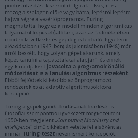
pontos utasítások szerint dolgozik: olvas, ír és
mozog a szalagon előre vagy hátra, lépésről lépésre
hajtva végre a vezérlőprogramot. Turing
megmutatta, hogy ez a modell minden algoritmikus
folyamatot képes előállítani, azaz az ő elméletében
minden következtetés gépileg is leírható. Egyetemi
előadásában (1947-ben) és jelentésében (1948) már
arról beszélt, hogy „olyan gépet akarunk, amely
képes tanulni a tapasztalatai alapján”, és ennek
egyik módjaként
javasolta a programok önálló
módosítását is a tanulási algoritmus részeként
.
Ebből fejlődtek ki később az önprogramozó
rendszerek és az adaptív algoritmusok korai
koncepciói.
Turing a gépek gondolkodásának kérdését is
filozófiai szempontból igyekezett megközelíteni.
1950-ben megjelent „
Computing Machinery and
Intelligence
” című cikkében vetette fel elsőként az
immár
Turing-teszt
néven ismert koncepciót.