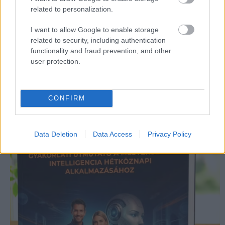
statisztikai mintázatok felismerése és valószínűségi
related to personalization.
előrejelzés. Ez a felismerés természetesen új
kérdéseket is felvet, mint például hogy mit tekintünk
I want to allow Google to enable storage
intelligenciának, milyen elvárásokat támasztunk a
related to security, including authentication
technológiával szemben, és hogyan tudjuk
functionality and fraud prevention, and other
tudatosan használni azt a mindennapokban. Az
user protection.
ilyen kérdések megértéséhez
átfogóbb szemléletre
van szükség.
CONFIRM
Data Deletion
Data Access
Privacy Policy