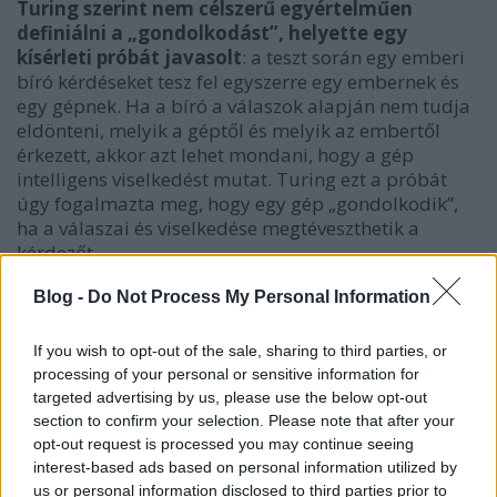
Turing szerint nem célszerű egyértelműen
definiálni a „gondolkodást”, helyette egy
kísérleti próbát javasolt
: a teszt során egy emberi
bíró kérdéseket tesz fel egyszerre egy embernek és
egy gépnek. Ha a bíró a válaszok alapján nem tudja
eldönteni, melyik a géptől és melyik az embertől
érkezett, akkor azt lehet mondani, hogy a gép
intelligens viselkedést mutat. Turing ezt a próbát
úgy fogalmazta meg, hogy egy gép „gondolkodik”,
ha a válaszai és viselkedése megtéveszthetik a
kérdezőt.
Blog -
Do Not Process My Personal Information
Alan Turing 1950-ben még radikális mércének
szánta elméletét a gépi intelligencia megítélésére,
If you wish to opt-out of the sale, sharing to third parties, or
ám a XX. század végére fokozatosan elvesztette
processing of your personal or sensitive information for
központi szerepét.
A kutatók egyre inkább
targeted advertising by us, please use the below opt-out
felismerték, hogy az emberi beszélgetés puszta
section to confirm your selection. Please note that after your
utánzása nem feltétlenül jelent valódi
opt-out request is processed you may continue seeing
megértést vagy gondolkodást
. A XXI. század
interest-based ads based on personal information utilized by
elején, különösen a chatbotok és nyelvi modellek
us or personal information disclosed to third parties prior to