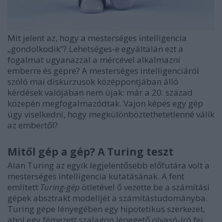
Mit jelent az, hogy a mesterséges intelligencia
„gondolkodik”? Lehetséges-e egyáltalán ezt a
fogalmat ugyanazzal a mércével alkalmazni
emberre és gépre? A mesterséges intelligenciáról
szóló mai diskurzusok középpontjában álló
kérdések valójában nem újak: már a 20. század
közepén megfogalmazódtak. Vajon képes egy gép
úgy viselkedni, hogy megkülönböztethetetlenné válik
az embertől?
Mitől gép a gép? A Turing teszt
Alan Turing az egyik legjelentősebb előfutára volt a
mesterséges intelligencia kutatásának. A fent
említett
Turing-gép
ötletével ő vezette be a számítási
gépek absztrakt modelljét a számítástudományba.
Turing gépe lényegében egy hipotetikus szerkezet,
ahol egy fémezett szalagon lépegető olvasó-író fej