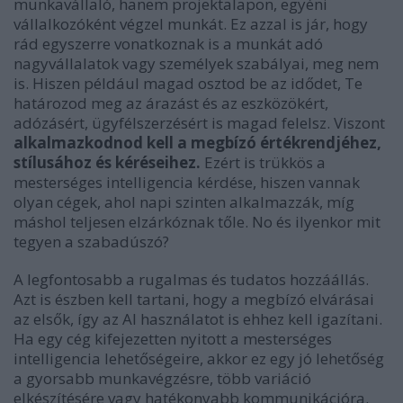
munkavállaló, hanem projektalapon, egyéni
vállalkozóként végzel munkát. Ez azzal is jár, hogy
rád egyszerre vonatkoznak is a munkát adó
nagyvállalatok vagy személyek szabályai, meg nem
is. Hiszen például magad osztod be az idődet, Te
határozod meg az árazást és az eszközökért,
adózásért, ügyfélszerzésért is magad felelsz. Viszont
alkalmazkodnod kell a megbízó értékrendjéhez,
stílusához és kéréseihez.
Ezért is trükkös a
mesterséges intelligencia kérdése, hiszen vannak
olyan cégek, ahol napi szinten alkalmazzák, míg
máshol teljesen elzárkóznak tőle. No és ilyenkor mit
tegyen a szabadúszó?
A legfontosabb a rugalmas és tudatos hozzáállás.
Azt is észben kell tartani, hogy a megbízó elvárásai
az elsők, így az AI használatot is ehhez kell igazítani.
Ha egy cég kifejezetten nyitott a mesterséges
intelligencia lehetőségeire, akkor ez egy jó lehetőség
a gyorsabb munkavégzésre, több variáció
elkészítésére vagy hatékonyabb kommunikációra.