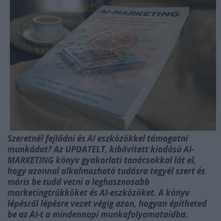
Szeretnél fejlődni és AI eszközökkel támogatni
munkádat?
Az UPDATELT, kibővített kiadású AI-
MARKETING könyv gyakorlati tanácsokkal lát el,
hogy azonnal alkalmazható tudásra tegyél szert és
máris be tudd vetni a leghasznosabb
marketingtrükköket és AI-eszközöket. A könyv
lépésről lépésre vezet végig azon, hogyan építheted
be az AI-t a mindennapi munkafolyamataidba.