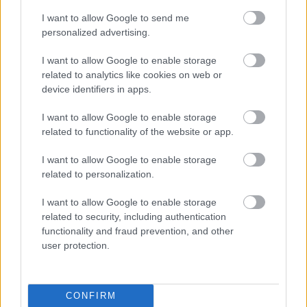
típus és eszköz áll rendelkezésre.
I want to allow Google to send me
A generatív AI például olyan, mint egy kreatív
personalized advertising.
partner: szöveget ír, ötleteket ad, vázlatokat készít,
I want to allow Google to enable storage
amikor elakadsz, és segít kibontani a
related to analytics like cookies on web or
gondolatmeneteidet, amiket bevittél a rendszerbe.
device identifiers in apps.
Ez különösen hasznos szabadúszóknak, ahol sokszor
egyszerre kell stratégának, kreatív munkatársnak és
I want to allow Google to enable storage
kivitelezőnek is lenni. IIyen például a ChatGPT,
related to functionality of the website or app.
Claude és a Gemini, melyeket a leggyakrabban a
szövegírás kapcsán említjük meg. De ugyanúgy a
I want to allow Google to enable storage
generatív AI kategóriába sorolhatók a vizuális
related to personalization.
tartalomgyártó eszközök is, mint a Midjourney, a
DALL-E vagy az Adobe Firefly. Videós és multimédiás
I want to allow Google to enable storage
területen pedig olyan opciók váltak népszerűvé, mint
related to security, including authentication
a Runway vagy a Pika, amelyek szövegből képesek
functionality and fraud prevention, and other
videós tartalmakat generálni.
user protection.
Aztán vannak marketingre fókuszáló AI eszközök is,
amik kifejezetten üzleti és tartalomgyártási célokra
CONFIRM
lettek optimalizálva, mint a Jasper AI, a Copy.ai vagy