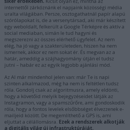
siker érdekében.
Kicsit olyan ez, mintha az
internettől zárkóznánk el napjaink közösségi média
uralta világában. Persze, osztogathatnál papír alapú
szórólapokat is, de a versenytársad, aki már készített
egy weboldalt, felkerült a Google Térképre és aktív a
social mediaban, simán le tud hagyni és
megszerezni az összes elérhető ügyfelet. Az nem
elég, ha jó vagy a szakterületeden, hiszen ha nem
ismernek, akkor ez nem sokat ér. És megvan az a
határ, ameddig a szájhagyomány útján el tudsz
jutni – habár ez az egyik legjobb ajánlási mód.
Az AI már mindenhol jelen van: már Te is napi
szinten alkalmazod, még ha nem is feltétlen tudsz
róla. Gondolj csak az algoritmusra, amely eldönti,
hogy a követőid melyik bejegyzéseidet látják az
Instagramon, vagy a spamszűrőre, ami gondoskodik
róla, hogy a fontos levelek elsőbbséget élvezzenek e-
mailjeid között. De megemlíthető a GPS is, ami
eljuttat a célállomásra.
Ezek a rendszerek alkotják
a digitális világ új infrastruktúráját.