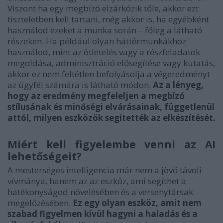
Viszont ha egy megbízó elzárkózik tőle, akkor ezt
tiszteletben kell tartani, még akkor is, ha egyébként
használod ezeket a munka során – főleg a látható
részeken. Ha például olyan háttérmunkákhoz
használod, mint az ötletelés vagy a részfeladatok
megoldása, adminisztráció elősegítése vagy kutatás,
akkor ez nem feltétlen befolyásolja a végeredményt
az ügyfél számára is látható módon.
Az a lényeg,
hogy az eredmény megfeleljen a megbízó
stílusának és minőségi elvárásainak, függetlenül
attól, milyen eszközök segítették az elkészítését.
Miért kell figyelembe venni az AI
lehetőségeit?
A mesterséges intelligencia már nem a jövő távoli
vívmánya, hanem az az eszköz, ami segíthet a
hatékonyságod növelésében és a versenytársak
megelőzésében.
Ez egy olyan eszköz, amit nem
szabad figyelmen kívül hagyni a haladás és a