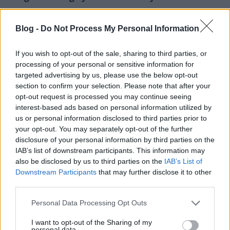
Nagyon megoszlanak a vélemények az AI-ról, de
összességében ez nem egy rossz lehetőség, csak
Blog -
Do Not Process My Personal Information
tudni kell megfelelően használni. Tulajdonképpen
egy eszköz a hatékonyság és a kreativitás növelésére.
If you wish to opt-out of the sale, sharing to third parties, or
A legfontosabb az, hogy a mesterséges intelligenciát
processing of your personal or sensitive information for
nem önmagad helyettesítőjeként, hanem új
targeted advertising by us, please use the below opt-out
munkatársadként kell kezelni.
section to confirm your selection. Please note that after your
opt-out request is processed you may continue seeing
interest-based ads based on personal information utilized by
A gépi tanulás nem is annyira idegen
us or personal information disclosed to third parties prior to
tőlünk?
your opt-out. You may separately opt-out of the further
Az emberi tanulás egyik legegyszerűbb példája,
disclosure of your personal information by third parties on the
amikor megtanuljuk megkülönböztetni a macskát és
IAB’s list of downstream participants. This information may
a kutyát. Ezt nem szabálykönyvekből sajátítjuk el, és
also be disclosed by us to third parties on the
IAB’s List of
Downstream Participants
that may further disclose it to other
nem egy részletes definíciórendszer alapján döntjük
third parties.
el minden alkalommal, hanem úgy, hogy rengeteg
példát látunk. Képek, élő állatok, különböző
Please note that this website/app uses one or more Google
Personal Data Processing Opt Outs
helyzetek ismétlődnek, és az agyunk ezekből
services and may gather and store information including but
fokozatosan mintákat kezd felismerni. Idővel
not limited to your visit or usage behaviour. You may click to
I want to opt-out of the Sharing of my
personal data.