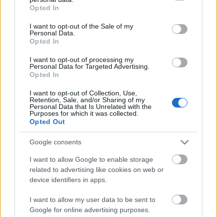
kialakul egy belső érzék, ami alapján már
grant or deny consent to Google and its third-party tags to
Opted In
automatikusan tudjuk, melyik állattal van dolgunk.
use your data for below specified purposes in below Google
consent section.
I want to opt-out of the Sale of my
És bizony
ez a folyamat nagyon hasonlít ahhoz,
Personal Data.
ahogyan a gépi tanulás működik a mesterséges
Opted In
intelligencia eszközöknél.
Az AI rendszerek sem
I want to opt-out of processing my
előre megírt szabályok alapján igyekeznek
Personal Data for Targeted Advertising.
megérteni a világot, hanem hatalmas mennyiségű
Opted In
adatból tanulnak különböző mintázatokat. Ezért is
I want to opt-out of Collection, Use,
mondhatjuk azt, hogy az emberi agy bizonyos
Retention, Sale, and/or Sharing of my
szempontból egy természetes mintafelismerő
Personal Data that Is Unrelated with the
Purposes for which it was collected.
rendszerként működik. Csak mi ezt nem
Opted Out
algoritmusnak hívjuk, hanem tanulásnak és
tapasztalásnak.
Google consents
I want to allow Google to enable storage
Egy AI mind felett?
related to advertising like cookies on web or
Mindig úgy utalunk ezekre az eszközökre, hogy az AI,
device identifiers in apps.
viszont ez nem teljesen fedi a valóságot, mert habár
átfogó fogalom, nem csupán egyetlen mesterséges
I want to allow my user data to be sent to
intelligencia létezik, hanem
rengeteg különböző
Google for online advertising purposes.