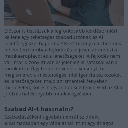
Először is tisztázzuk a legfontosabb kérdést: miért
kellene egy tehetséges szabadúszónak az AI
lehetőségekkel bajlódnia? Mert bizony a technológia
hihetetlen iramban fejlődik és teljesen átrendezi a
munkaerőpiacot és a lehetőségeket. A fejlődés nem
vár, már bizony itt van és jelenleg is hatással van a
munkádra! Úgy tudod felvenni a versenyt, ha
megismered a mesterséges intelligencia eszközöket
és lehetőségeket, majd az ismeretek fényében
mérlegeled, hol és hogyan tud segíteni neked az AI a
jobb és hatékonyabb munkavégzésben.
Szabad AI-t használni?
Szabadúszóként ugyebár nem állsz direkt
alkalmazásban egy vállalatnál, mint egy átlagos