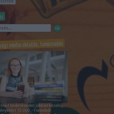
és
ségi média oktatás, tanácsadás
tnéd hirdetéseidet jobban kezelni,
nyeidet 10.000,- Forintból