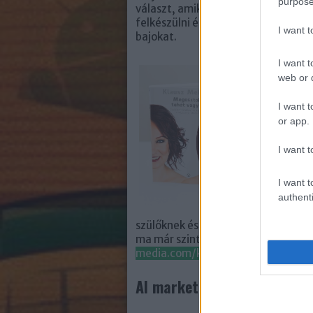
purpose
választ, amikor már valamilyen pr
felkészülni és tudatosan használni 
I want 
bajokat.
I want t
A
M
web or d
köz
kö
I want t
éle
or app.
töb
ada
I want t
int
fon
hag
I want t
authenti
A k
szülőknek és pedagógusoknak egyar
ma már szinte minden családot éri
media.com/koenyveink
AI marketing és üzleti segí