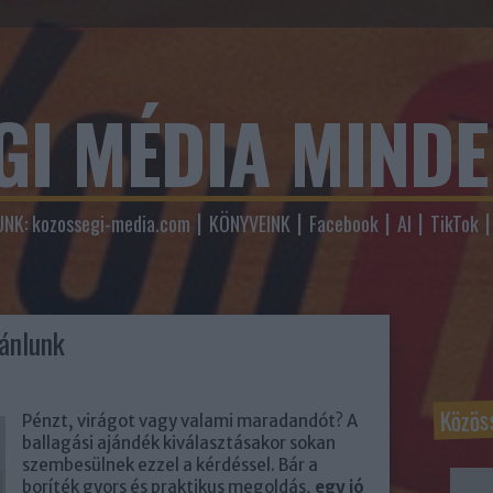
GI MÉDIA MIND
NK: kozossegi-media.com
KÖNYVEINK
Facebook
AI
TikTok
jánlunk
Közös
Pénzt, virágot vagy valami maradandót? A
ballagási ajándék kiválasztásakor sokan
szembesülnek ezzel a kérdéssel. Bár a
boríték gyors és praktikus megoldás,
egy jó