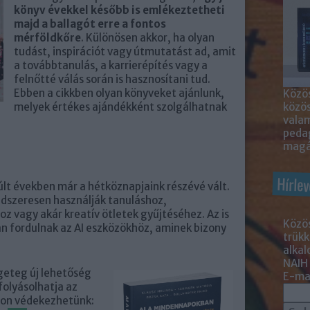
könyv évekkel később is emlékeztetheti
majd a ballagót erre a fontos
mérföldkőre
. Különösen akkor, ha olyan
tudást, inspirációt vagy útmutatást ad, amit
a továbbtanulás, a karrierépítés vagy a
felnőtté válás során is hasznosítani tud.
Ebben a cikkben olyan könyveket ajánlunk,
Közös
melyek értékes ajándékként szolgálhatnak
közö
valam
peda
magá
Hírlev
últ években már a hétköznapjaink részévé vált.
endszeresen használják tanuláshoz,
z vagy akár kreatív ötletek gyűjtéséhez. Az is
Közös
n fordulnak az AI eszközökhöz, aminek bizony
trükk
alka
NAIH
geteg új lehetőség
E-mai
folyásolhatja az
ódon védekezhetünk: