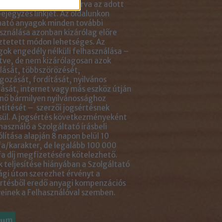
tlenül mellé- vagy aláírva az adott
ejegyzés linkjét. Az oldalunkon
ható anyagok minden további
sználása azonban kizárólag előre
ztetett módon lehetséges. Az
ok engedély nélküli felhasználása –
tve, de nem kizárólagosan azok
ását, többszörözését,
gozását, fordítását, nyilvános
ását, internet vagy más eszköz útján
nő bármilyen nyilvánossághoz
títését – szerzői jogsértésnek
ül. A jogsértés következményeként
használó a Szolgáltató írásbeli
ólítása alapján 8 napon belül 10
a/karakter, de legalább 100 000
a díj megfizetésére kötelezhető.
 teljesítése hiányában a Szolgáltató
ági úton szerezhet érvényt a
rtésből eredő anyagi kompenzációs
einek a Felhasználóval szemben.
vum