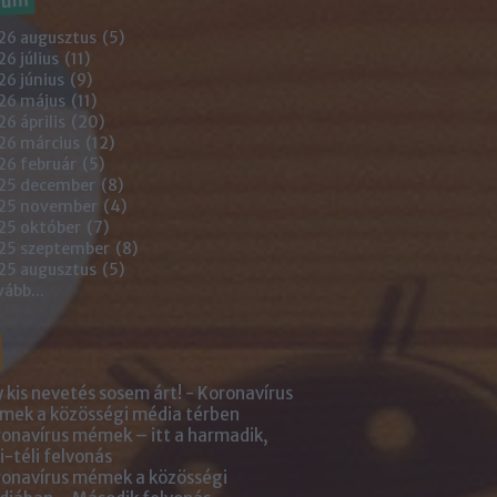
26 augusztus
(
5
)
6 július
(
11
)
6 június
(
9
)
26 május
(
11
)
6 április
(
20
)
26 március
(
12
)
26 február
(
5
)
25 december
(
8
)
25 november
(
4
)
25 október
(
7
)
25 szeptember
(
8
)
25 augusztus
(
5
)
vább
...
 kis nevetés sosem árt! - Koronavírus
ek a közösségi média térben
onavírus mémek – itt a harmadik,
i-téli felvonás
onavírus mémek a közösségi