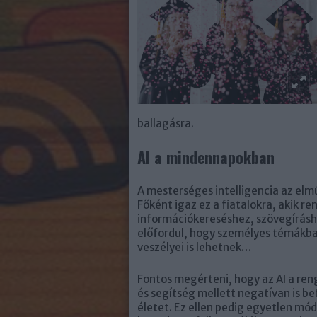
ballagásra.
AI a mindennapokban
A mesterséges intelligencia az elm
Főként igaz ez a fiatalokra, akik r
információkereséshez, szövegírásho
előfordul, hogy személyes témákba
veszélyei is lehetnek…
Fontos megérteni, hogy az AI a ren
és segítség mellett negatívan is be
életet. Ez ellen pedig egyetlen m