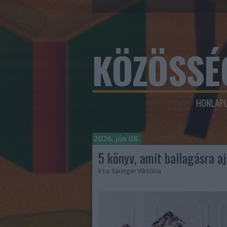
KÖZÖSSÉ
HONLAPU
2026. jún 08.
5 könyv, amit ballagásra a
írta:
Sáringer Viktória