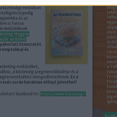
közve
elvárás az online
blogb
y a közösségi médiában
talál
intelligencia pedig
felha
apjainkba és az
egye
ben is fontos
anyag
t érdeklődőknek
ideér
keting: Hogyan
másol
ciát az üzleti
átdol
yakorlati útmutatót
előad
promptokkal és
törté
közve
minős
arketing eszközöket,
a Fel
sához, a közönség szegmentálásához és a
felsz
Ft+áf
megteremtéséhez elengedhetetlenek.
Ez a
Ft+áf
resés során hatalmas előnyt jelenthet!
Ennek
bírós
ővített kiadásról itt:
https://www.kozossegi-
jogsé
igény
Archí