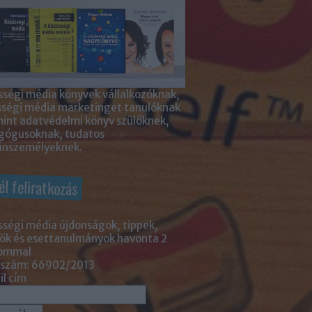
ségi média könyvek vállalkozóknak,
sségi média marketinget tanulóknak
int adatvédelmi könyv szülőknek,
gógusoknak, tudatos
nszemélyeknek.
él feliratkozás
ségi média újdonságok, tippek,
ök és esettanulmányok havonta 2
lommal
 szám: 66902/2013
l cím