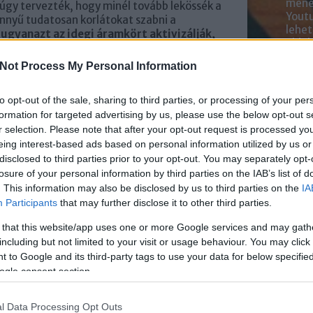
mened
 úgy tervezték, hogy minél tovább lekössék a
Youtu
nnyű tudatosan korlátokat szabni a
lehe
k
ugyanazt az idegi áramkört aktivizálják,
oldal
 diszkódrogok
is, annak érdekében, hogy a
alka
k őket. Emiatt sajnos nagyon könnyű ráfüggni
Not Process My Personal Information
bátr
nulás, a pihenés, sőt, akár a személyes
to opt-out of the sale, sharing to third parties, or processing of your per
Chatb
formation for targeted advertising by us, please use the below opt-out s
ontos, hogy néha tudatosan törekedjünk egy
r selection. Please note that after your opt-out request is processed y
Szere
ne időre. Lehet ez akár a napi képernyőidő
eing interest-based ads based on personal information utilized by us or
Mess
se vagy pár napig a teljes nélkülözése a
disclosed to third parties prior to your opt-out. You may separately opt-
 világnak. Ebben nyújthat segítséget a
Digitális
losure of your personal information by third parties on the IAB’s list of
aptár
, amely
játékos kihívásokkal és
. This information may also be disclosed by us to third parties on the
IA
ti ötletekkel
járul hozzá a tudatosabb online
Participants
that may further disclose it to other third parties.
hez és a képernyőmentesen töltött idő
hez.
 that this website/app uses one or more Google services and may gath
including but not limited to your visit or usage behaviour. You may click 
y megteremtése az online és offline élet
 to Google and its third-party tags to use your data for below specifi
zt az öröknaptárat:
ogle consent section.
digitalisdetox
l Data Processing Opt Outs