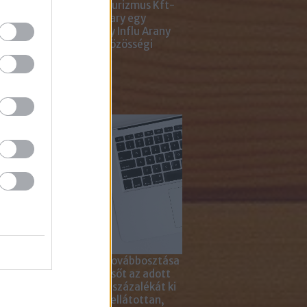
ting Gyémánt Díjjal, Turizmus Kft-
 díjjal, az Internet Hungary egy
jal, a KREATÍV pedig egy Influ Arany
l tüntette ki cégünket közösségi
a kampányaiért.
sználd cikkeinket...
yagok linkkel történő továbbosztása
szetesen lehetséges, sőt az adott
ikkben lévő tartalom 5 százalékát ki
solhatod idézőjelekkel ellátottan,