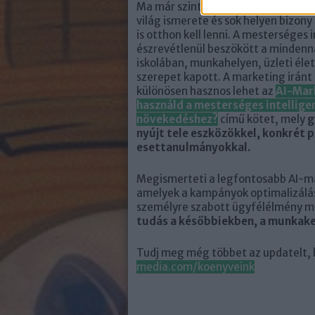
Ma már szinte minden munkakörben 
világ ismerete és sok helyen bizon
is otthon kell lenni. A mesterséges 
észrevétlenül beszökött a mindenn
iskolában, munkahelyen, üzleti élet
szerepet kapott. A marketing irán
különösen hasznos lehet az
AI-Mar
használd a mesterséges intelligen
növekedéshez?
című kötet, mely
g
nyújt tele eszközökkel, konkrét 
esettanulmányokkal.
Megismerteti a legfontosabb AI-m
amelyek a kampányok optimalizálá
személyre szabott ügyfélélmény 
tudás a későbbiekben, a munkake
Tudj meg még többet az updatelt, b
media.com/koenyveink