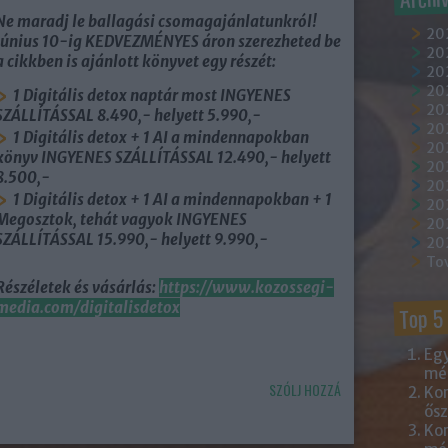
Ne maradj le ballagási csomagajánlatunkról!
20
Június 10-ig KEDVEZMÉNYES áron szerezheted be
202
a cikkben is ajánlott könyvet egy részét:
202
20
1 Digitális detox naptár most INGYENES
202
SZÁLLÍTÁSSAL 8.490,- helyett 5.990,-
20
1 Digitális detox + 1 AI a mindennapokban
20
könyv INGYENES SZÁLLÍTÁSSAL 12.490,- helyett
20
8.500,-
20
1 Digitális detox + 1 AI a mindennapokban + 1
20
Megosztok, tehát vagyok INGYENES
20
SZÁLLÍTÁSSAL 15.990,- helyett 9.990,-
20
To
Részéletek és vásárlás:
https://www.kozossegi-
media.com/digitalisdetox
Top 5
Egy
mém
SZÓLJ HOZZÁ
Kor
ősz
Kor