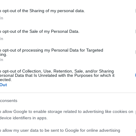
Faceb
o opt-out of the Sharing of my personal data.
új kezdet is. Ilyenkor
In
 elkerülhetetlen. Mivel ez
izgalommal teli időszak, így
o opt-out of the Sale of my Personal Data.
dd meg az életed és váltsd
Magya
etek tárházával segíti hozzá
In
KREAT
 erőt adhat az új kihívások
enetekkel és pozitív
to opt-out of processing my Personal Data for Targeted
turiz
ing.
talokat, és bármikor
In
o opt-out of Collection, Use, Retention, Sale, and/or Sharing
ersonal Data that Is Unrelated with the Purposes for which it
lected.
Out
minden pillanatába beszivárog: egészen a
unk csak az újszülöttekről megosztott fotókra
consents
 térben) az élet legfontosabb szakaszain át
olatok, életesemények) az utolsó napokig. És
o allow Google to enable storage related to advertising like cookies on
nyoma már a születése előtt megjelenik az
evice identifiers in apps.
 és online tevékenység örökre megmarad
–
Nagy
 különleges, korábban teljesen ismeretlen
o allow my user data to be sent to Google for online advertising
Magy
el, amelyre a legtöbben csak akkor keresünk