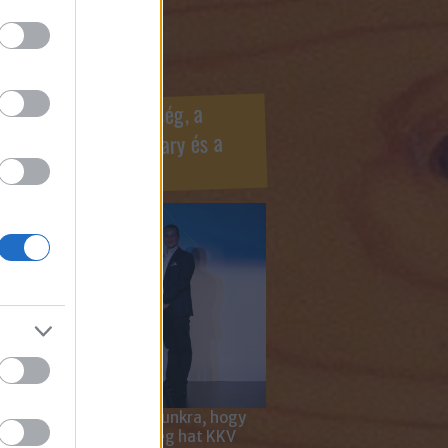
ook oldaldoboz
r Marketing Szövetség, a
ÍV, az Internet Hungary és a
mus szakma díjai
 megtiszteltetés számunkra, hogy
ar Marketing Szövetség hat KKV