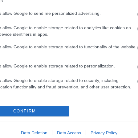
s.
Marke
oblémával szembesülünk. Érdemes azonban előre
től 5
a közösségi felületeket, így megelőzve a
to allow Google to send me personalized advertising.
fődíj
díjja
médi
o allow Google to enable storage related to analytics like cookies on
egosztok, tehát vagyok
című kötet
evice identifiers in apps.
érthetően mutatja be,
hogyan alakítja a
Így ha
zösségi média a különböző generációk
o allow Google to enable storage related to functionality of the website
tét, döntéseit és kapcsolatait.
Szó esik
bek között a digitális csalásokról, az
tlopásról, az online zaklatásról, az
o allow Google to enable storage related to personalization.
ernetfüggőségről, valamint arról is, hogy miért
tos időben gondoskodni digitális
yatékunkról.
o allow Google to enable storage related to security, including
cation functionality and fraud prevention, and other user protection.
ötet hasznos olvasmány lehet diákoknak,
ánt, mert olyan kérdéseket jár körül, melyek
ntenek:
https://www.kozossegi-
CONFIRM
Az an
termé
tség
blogc
Data Deletion
Data Access
Privacy Policy
is má