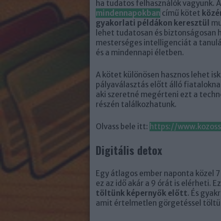
ha tudatos felhasználók vagyunk. 
mindennapokban
című kötet
közé
gyakorlati példákon keresztül
mu
lehet tudatosan és biztonságosan h
mesterséges intelligenciát a tanu
és a mindennapi életben.
A kötet különösen hasznos lehet is
pályaválasztás előtt álló fiatalokn
aki szeretné megérteni ezt a techn
részén találkozhatunk.
Olvass bele itt:
https://www.kozos
Digitális detox
Egy átlagos ember naponta közel 7 
ez az idő akár a 9 órát is elérheti. E
töltünk képernyők előtt
. És gyak
amit értelmetlen görgetéssel tölt