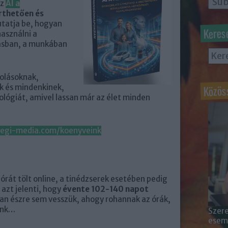
Az
AI a
rthetően és
tatja be, hogyan
Keres
asználni a
lásban, a munkában
kolásoknak,
Közös
ak és mindenkinek,
ológiát, amivel lassan már az élet minden
segi-media.com/koenyveink
órát tölt online, a tinédzserek esetében pedig
z azt jelenti, hogy
évente 102-140 napot
ran észre sem vesszük, ahogy rohannak az órák,
ünk…
Szere
esemé