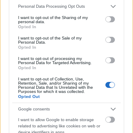
Please note that this website/app uses one or more Google
Personal Data Processing Opt Outs
services and may gather and store information including but
not limited to your visit or usage behaviour. You may click to
I want to opt-out of the Sharing of my
personal data.
grant or deny consent to Google and its third-party tags to
Opted In
use your data for below specified purposes in below Google
consent section.
Hogyan működik?
Tegyük fel, hogy épp egy
I want to opt-out of the Sale of my
Personal Data.
születésnapi meghívót szerkesztesz, és kellene rá egy
Opted In
„cuki kutyus tortával”. A Canva bal oldali menüjében
rákattintasz az MI-generátorra, beírod, és a kész
I want to opt-out of processing my
képet azonnal ráhúzhatod a meghívódra.
Personal Data for Targeted Advertising.
Opted In
Kinek szól?
Azoknak, akik nem csak egy képet
I want to opt-out of Collection, Use,
akarnak, hanem
használni
is akarják azt valamiben.
Retention, Sale, and/or Sharing of my
Personal Data that Is Unrelated with the
Ha gyorsan kell egy grafikai elem egy poszterhez, ez
Purposes for which it was collected.
a leghatékonyabb megoldás.
Opted Out
Google consents
Midjourney: A különc zseni
Ha a Bing a megbízható iparos, a Midjourney a
I want to allow Google to enable storage
kócos, művészlelkű zseni, aki egy eldugott
related to advertising like cookies on web or
műteremben alkot. Kicsit nehezebb vele szót érteni,
device identifiers in apps.