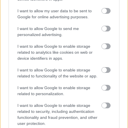
de az eredmények gyakran lélegzetelállítóak,
I want to allow my user data to be sent to
festményszerűek és művésziek. Jelenleg talán a
Google for online advertising purposes.
legszebb képeket alkotó MI, de van egy trükkje: egy
Discord
nevű csevegőalkalmazáson keresztül
I want to allow Google to send me
működik. Ez elsőre ijesztő lehet az
personalized advertising.
átlagfelhasználónak, mert olyan, mintha egy zsúfolt
csetszobában kellene parancsokat osztogatnod.
I want to allow Google to enable storage
related to analytics like cookies on web or
Amikor először belépsz a képernyőn csak úgy
device identifiers in apps.
pörögnek mások alkotásai. Beírod a parancsot (pl.
/imagine: egy középkori vár a felhők felett), és
I want to allow Google to enable storage
izgatottan várod a zajos csetszobában, hogy a gép
related to functionality of the website or app.
kidobja a Te négy verziódat.
I want to allow Google to enable storage
related to personalization.
I want to allow Google to enable storage
related to security, including authentication
functionality and fraud prevention, and other
user protection.