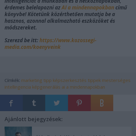
intelligenciát a munkában és a hétköznapokban,
érdemes belelapozni az
AI a mindennapokban
című
könyvbe! Kötetünk közérthetően mutatja be a
hasznos, azonnal alkalmazható eszközöket és
módszereket.
Szerezd be itt:
https://www.kozossegi-
media.com/koenyveink
Címkék:
marketing
tipp
képszerkesztés
tippek
mesterséges
intellingencia
képgenerálás
ai a mindennapokban
Ajánlott bejegyzések: