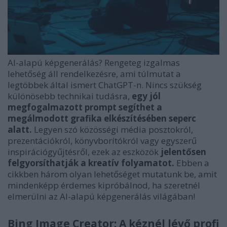
AI-alapú képgenerálás? Rengeteg izgalmas
lehetőség áll rendelkezésre, ami túlmutat a
legtöbbek által ismert ChatGPT-n. Nincs szükség
különösebb technikai tudásra,
egy jól
megfogalmazott prompt segíthet a
megálmodott grafika elkészítésében seperc
alatt.
Legyen szó közösségi média posztokról,
prezentációkról, könyvborítókról vagy egyszerű
inspirációgyűjtésről, ezek az eszközök
jelentősen
felgyorsíthatják a kreatív folyamatot.
Ebben a
cikkben három olyan lehetőséget mutatunk be, amit
mindenképp érdemes kipróbálnod, ha szeretnél
elmerülni az AI-alapú képgenerálás világában!
Bing Image Creator: A kéznél lévő profi