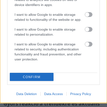
50%-kal nőhetnek azok a csatornák, akik shorts
device identifiers in apps.
videókat osztanak meg.
Azok az alkotók pedig,
akik ötvözik a rövid és hosszú videós tartalmakat,
I want to allow Google to enable storage
41%-kal gyorsabban tudnak növekedést elérni. A
related to functionality of the website or app.
vállalkozások számára ez azt jelenti, hogy
a Shorts
használatával jóval gyorsabban építhetnek
I want to allow Google to enable storage
láthatóságot és érhetnek el új közönségeket
,
related to personalization.
mint csak kizárólag hosszú videókra támaszkodva.
I want to allow Google to enable storage
related to security, including authentication
Meglévő tartalmak újrahasznosítása
functionality and fraud prevention, and other
A Shorts egyik legnagyobb előnye a
user protection.
tartalomhatékonyság. A hosszabb videós tartalmak,
podcast-ek vagy élő közvetítések legjobb pillanatai
könnyedén újraformálhatók rövidebb videókra. Ez
CONFIRM
lehetővé teszi a rendszeres jelenlét fenntartását
anélkül, hogy minden alkalommal teljesen új
tartalmat kellene készíteni.
Data Deletion
Data Access
Privacy Policy
Gyors reakció a trendekre és aktuális