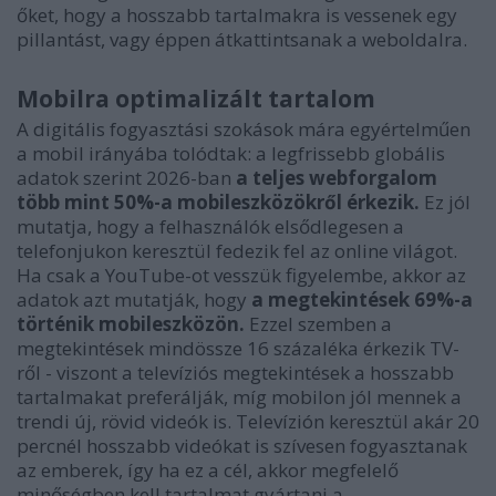
őket, hogy a hosszabb tartalmakra is vessenek egy
pillantást, vagy éppen átkattintsanak a weboldalra.
Mobilra optimalizált tartalom
A digitális fogyasztási szokások mára egyértelműen
a mobil irányába tolódtak: a legfrissebb globális
adatok szerint 2026-ban
a teljes webforgalom
több mint 50%-a mobileszközökről érkezik.
Ez jól
mutatja, hogy a felhasználók elsődlegesen a
telefonjukon keresztül fedezik fel az online világot.
Ha csak a YouTube-ot vesszük figyelembe, akkor az
adatok azt mutatják, hogy
a megtekintések 69%-a
történik mobileszközön.
Ezzel szemben a
megtekintések mindössze 16 százaléka érkezik TV-
ről - viszont a televíziós megtekintések a hosszabb
tartalmakat preferálják, míg mobilon jól mennek a
trendi új, rövid videók is. Televízión keresztül akár 20
percnél hosszabb videókat is szívesen fogyasztanak
az emberek, így ha ez a cél, akkor megfelelő
minőségben kell tartalmat gyártani a