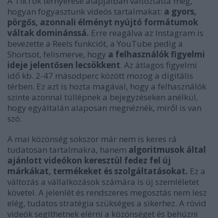
A TikTok térnyerése alapjaiban változtatta meg,
hogyan fogyasztunk videós tartalmakat:
a gyors,
pörgős, azonnali élményt nyújtó formátumok
váltak dominánssá.
Erre reagálva az Instagram is
bevezette a Reels funkciót, a YouTube pedig a
Shortsot, felismerve, hogy
a felhasználók figyelmi
ideje jelentősen lecsökkent
. Az átlagos figyelmi
idő kb. 2-47 másodperc között mozog a digitális
térben. Ez azt is hozta magával, hogy a felhasználók
szinte azonnal túllépnek a bejegyzéseken anélkül,
hogy egyáltalán alaposan megnéznék, miről is van
szó.
A mai közönség sokszor már nem is keres rá
tudatosan tartalmakra, hanem
algoritmusok által
ajánlott videókon keresztül fedez fel új
márkákat, termékeket és szolgáltatásokat.
Ez a
változás a vállalkozások számára is új szemléletet
követel. A jelenlét és rendszeres megosztás nem lesz
elég, tudatos stratégia szükséges a sikerhez. A rövid
videók segíthetnek elérni a közönséget és behúzni