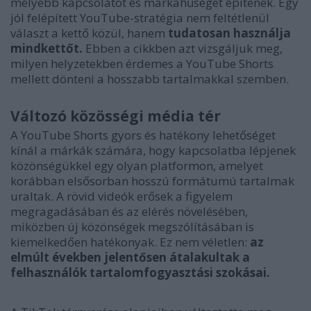
mélyebb kapcsolatot és márkahűséget építenek. Egy
jól felépített YouTube-stratégia nem feltétlenül
választ a kettő közül, hanem
tudatosan használja
mindkettőt.
Ebben a cikkben azt vizsgáljuk meg,
milyen helyzetekben érdemes a YouTube Shorts
mellett dönteni a hosszabb tartalmakkal szemben.
Változó közösségi média tér
A YouTube Shorts gyors és hatékony lehetőséget
kínál a márkák számára, hogy kapcsolatba lépjenek
közönségükkel egy olyan platformon, amelyet
korábban elsősorban hosszú formátumú tartalmak
uraltak. A rövid videók erősek a figyelem
megragadásában és az elérés növelésében,
miközben új közönségek megszólításában is
kiemelkedően hatékonyak. Ez nem véletlen:
az
elmúlt években jelentősen átalakultak a
felhasználók tartalomfogyasztási szokásai.