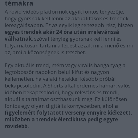
témákra
A rövid videós platformok egyik fontos tényezője,
hogy gyorsnak kell lenni az aktualitások és trendek
lereagálásában. Ez az egyik legnehezebb rész, hiszen
egyes trendek akár 24 óra után irrelevánssá
válhatnak
, szóval tényleg gyorsnak kell lenni és
folyamatosan tartani a lépést azzal, mi a menő és mi
az, ami a közönségnek is tetszhet.
Egy aktuális trend, mém vagy virális hanganyag a
legtöbbször napokon belül kifut és nagyon
kellemetlen, ha valaki hetekkel később próbál
bekapcsolódni. A Shorts által érdemes hamar, valós
időben bekapcsolódni, hogy releváns és trendi,
aktuális tartalmat oszthassunk meg. Ez különösen
fontos egy olyan digitális környezetben, ahol
a
figyelemért folytatott verseny ennyire kiélezett,
miközben a trendek életciklusa pedig egyre
rövidebb.