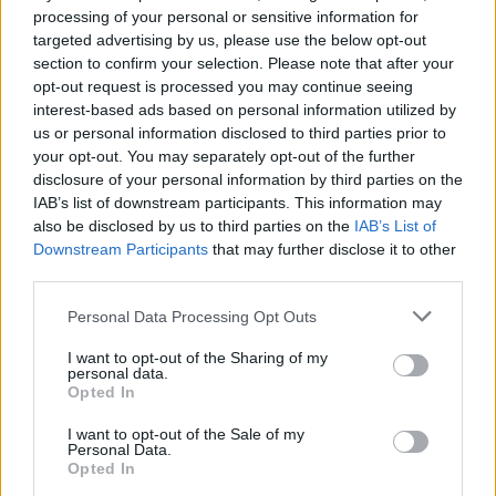
Elérés és láthatóság
processing of your personal or sensitive information for
targeted advertising by us, please use the below opt-out
A hagyományos YouTube-videókkal ellentétben a
section to confirm your selection. Please note that after your
Shorts nem kattintható indexképekre épül, hanem
opt-out request is processed you may continue seeing
egy folyamatosan görgethető feed-ben jelenik meg,
interest-based ads based on personal information utilized by
ami jelentősen növeli az organikus felfedezés
us or personal information disclosed to third parties prior to
esélyét. A platform automatikusan teszteli a
your opt-out. You may separately opt-out of the further
tartalmat új közönségeken, így elősegítve a
disclosure of your personal information by third parties on the
felfedezhetőséget.
IAB’s list of downstream participants. This information may
also be disclosed by us to third parties on the
IAB’s List of
Amennyiben célod a gyors növekedés és márkád
Downstream Participants
that may further disclose it to other
ismertségének növelése, a Shorts hatékony
third parties.
megoldást jelenthet, hiszen az algoritmus ezt a
Please note that this website/app uses one or more Google
formátumot széles közönséghez juttatja el. Ez azt is
Personal Data Processing Opt Outs
services and may gather and store information including but
jelenti, hogy könnyebben kiléphetsz a „megszokott
not limited to your visit or usage behaviour. You may click to
I want to opt-out of the Sharing of my
körből” és
nem csupán a feliratkozók vagy
personal data.
grant or deny consent to Google and its third-party tags to
visszatérő nézők látják majd a videókat, hanem
Opted In
use your data for below specified purposes in below Google
teljesen új közönségek is.
consent section.
I want to opt-out of the Sale of my
Personal Data.
A Loopex Digital 2026-os adatai szerint a Shorts
Opted In
videók globális napi megtekintése
meghaladja a