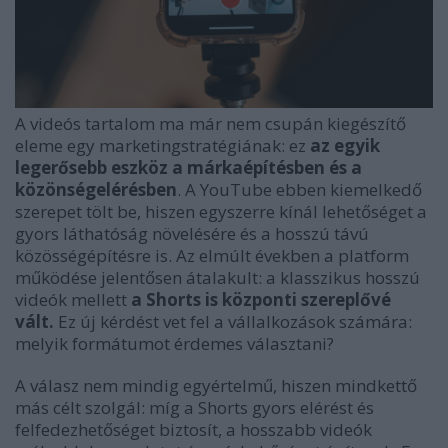
A videós tartalom ma már nem csupán kiegészítő
eleme egy marketingstratégiának: ez
az egyik
legerősebb eszköz a márkaépítésben és a
közönségelérésben
. A YouTube ebben kiemelkedő
szerepet tölt be, hiszen egyszerre kínál lehetőséget a
gyors láthatóság növelésére és a hosszú távú
közösségépítésre is. Az elmúlt években a platform
működése jelentősen átalakult: a klasszikus hosszú
videók mellett
a Shorts is központi szereplővé
vált.
Ez új kérdést vet fel a vállalkozások számára:
melyik formátumot érdemes választani?
A válasz nem mindig egyértelmű, hiszen mindkettő
más célt szolgál: míg a Shorts gyors elérést és
felfedezhetőséget biztosít, a hosszabb videók