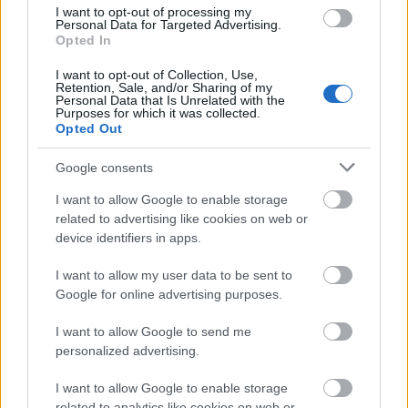
200 milliárdot.
Ez a 2024-es adatokhoz képest
I want to opt-out of processing my
Personal Data for Targeted Advertising.
186%-os növekedést
jelent! A YouTube
Opted In
felhasználóinak 72%-a rendszeresen, hetente
fogyaszt Shorts videókat. És bizony az új érdeklődők
I want to opt-out of Collection, Use,
Retention, Sale, and/or Sharing of my
elérése is abszolút lehetséges, ahogy a statisztikák is
Personal Data that Is Unrelated with the
alátámasztják:
a Shorts videók megtekintéseinek
Purposes for which it was collected.
74%-a nem a feliratkozóktól származik.
Opted Out
Google consents
Figyelemfelkeltés néhány másodperc
alatt
I want to allow Google to enable storage
related to advertising like cookies on web or
A digitális térben
a figyelem az egyik
device identifiers in apps.
legértékesebb erőforrás.
A Shorts arra ösztönöz,
hogy lényegretörően kommunikálj:
erős nyitással
I want to allow my user data to be sent to
(hook), egyértelmű üzenettel és azonnali
Google for online advertising purposes.
értékadással.
I want to allow Google to send me
Segíthet a növekedésben
personalized advertising.
A YouTube Shorts mára az egyik legerősebb
I want to allow Google to enable storage
növekedési eszközzé vált a platformon.
Évente akár
related to analytics like cookies on web or