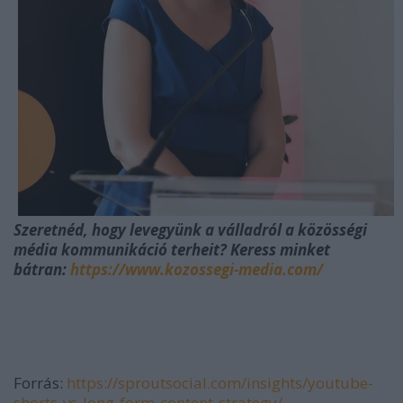
Szeretnéd, hogy levegyünk a válladról a közösségi
média kommunikáció terheit? Keress minket
bátran:
https://www.kozossegi-media.com/
Forrás:
https://sproutsocial.com/insights/youtube-
shorts-vs-long-form-content-strategy/