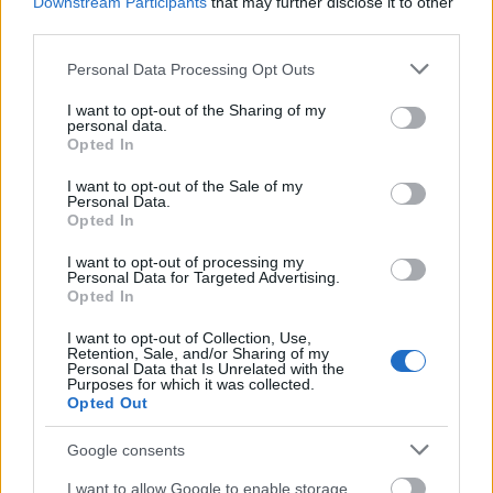
Downstream Participants
that may further disclose it to other
média sem kivétel: nap, mint nap találkozhatsz
third parties.
olyan átverési kísérletekkel, amik adatlopáshoz vagy
akár pénzügyi károkhoz vezethetnek. Sajnos ahogy…
Please note that this website/app uses one or more Google
Personal Data Processing Opt Outs
services and may gather and store information including but
not limited to your visit or usage behaviour. You may click to
I want to opt-out of the Sharing of my
personal data.
grant or deny consent to Google and its third-party tags to
Opted In
use your data for below specified purposes in below Google
consent section.
I want to opt-out of the Sale of my
Personal Data.
Opted In
I want to opt-out of processing my
Personal Data for Targeted Advertising.
Opted In
I want to opt-out of Collection, Use,
Retention, Sale, and/or Sharing of my
Personal Data that Is Unrelated with the
Purposes for which it was collected.
Opted Out
Befolyásolni tudjuk a választások
Google consents
kimenetelét?
I want to allow Google to enable storage