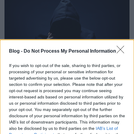
Blog -
Do Not Process My Personal Information
If you wish to opt-out of the sale, sharing to third parties, or
processing of your personal or sensitive information for
targeted advertising by us, please use the below opt-out
Ellopott oldalak mindenhol: ne dőlj
section to confirm your selection. Please note that after your
opt-out request is processed you may continue seeing
be az átverési kísérleteknek!
interest-based ads based on personal information utilized by
Sáringer Viktória
•
2025. február 13.
us or personal information disclosed to third parties prior to
your opt-out. You may separately opt-out of the further
disclosure of your personal information by third parties on the
Az internet mindig is rejtett veszélyeket, de az utóbbi
IAB’s list of downstream participants. This information may
időben drámai mértékben megszaporodtak az
also be disclosed by us to third parties on the
IAB’s List of
online átverések és kibertámadások. A közösségi