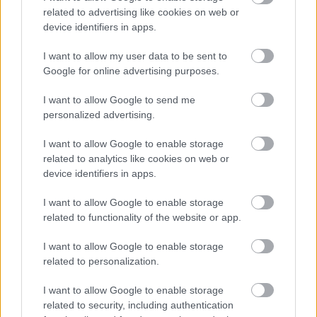
related to advertising like cookies on web or
Kocsis Szandi
•
2023. november 06.
device identifiers in apps.
Rengeteg álhírrel, kamuhírrel és valótlanságot állító
I want to allow my user data to be sent to
bejegyzéssel találkozhatunk nap mint nap, de egyre
Google for online advertising purposes.
több esetben már a deepfake videókkal,
I want to allow Google to send me
hanganyagokkal és bizony a mesterséges
personalized advertising.
intelligencia által készített képekkel is meg kell
birkóznunk. Igen, álhírek mindig is léteztek, de
I want to allow Google to enable storage
előállításuk még…
related to analytics like cookies on web or
device identifiers in apps.
I want to allow Google to enable storage
related to functionality of the website or app.
I want to allow Google to enable storage
related to personalization.
I want to allow Google to enable storage
related to security, including authentication