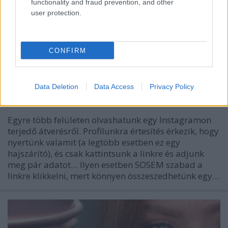
functionality and fraud prevention, and other
user protection.
CONFIRM
Te is „nyertél” hajszárítót az Instán?
Előzd meg az átveréseket!
Data Deletion
Data Access
Privacy Policy
Sáringer Viktória
•
2021. november 17.
Egyre több felületen olvashatunk egy Instagramon
terjedő átverésről. Profilunkra értesítés érkezik, hogy
nyertünk valamit (a legtöbb esetben ez egy
hajszárító), és csak kattintsunk a linkre és adjunk
meg pár adatot… Ilyen esetben SOSEM szabad a
linkre klikkelni, mert könnyen összeszedhetünk egy…