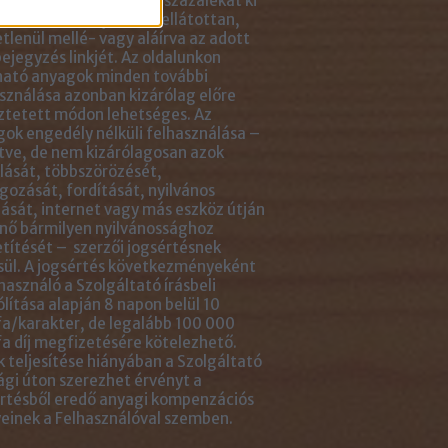
ikkben lévő tartalom 5 százalékát ki
solhatod idézőjelekkel ellátottan,
tlenül mellé- vagy aláírva az adott
ejegyzés linkjét. Az oldalunkon
ható anyagok minden további
sználása azonban kizárólag előre
ztetett módon lehetséges. Az
ok engedély nélküli felhasználása –
tve, de nem kizárólagosan azok
ását, többszörözését,
gozását, fordítását, nyilvános
ását, internet vagy más eszköz útján
nő bármilyen nyilvánossághoz
títését – szerzői jogsértésnek
ül. A jogsértés következményeként
használó a Szolgáltató írásbeli
ólítása alapján 8 napon belül 10
a/karakter, de legalább 100 000
a díj megfizetésére kötelezhető.
 teljesítése hiányában a Szolgáltató
ági úton szerezhet érvényt a
rtésből eredő anyagi kompenzációs
einek a Felhasználóval szemben.