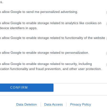
s.
Magy
Marke
to allow Google to send me personalized advertising.
től 5
fődíj
díjja
o allow Google to enable storage related to analytics like cookies on
médi
evice identifiers in apps.
o allow Google to enable storage related to functionality of the website
Így ha
o allow Google to enable storage related to personalization.
o allow Google to enable storage related to security, including
cation functionality and fraud prevention, and other user protection.
CONFIRM
Az an
termé
Data Deletion
Data Access
Privacy Policy