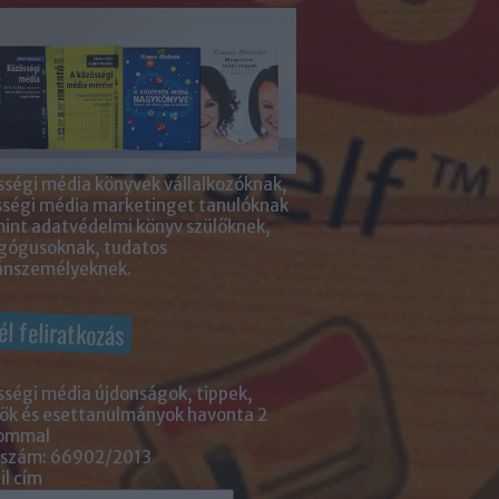
ségi média könyvek vállalkozóknak,
sségi média marketinget tanulóknak
int adatvédelmi könyv szülőknek,
gógusoknak, tudatos
nszemélyeknek.
él feliratkozás
ségi média újdonságok, tippek,
ök és esettanulmányok havonta 2
lommal
 szám: 66902/2013
l cím