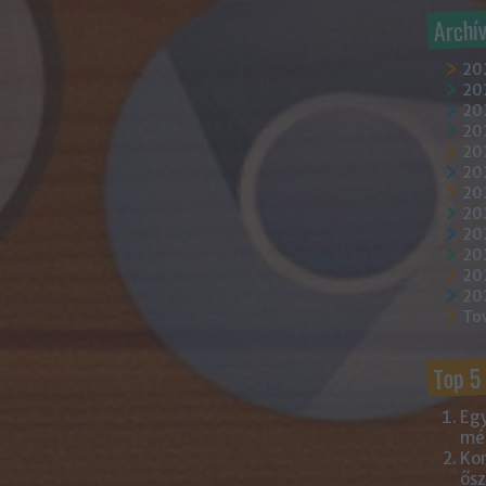
Archí
20
202
202
20
202
20
20
20
20
20
20
20
To
Top 5
Egy
mém
Kor
ősz