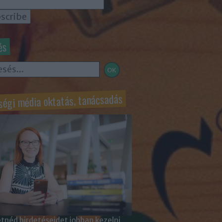
és
ségi média oktatás, tanácsadás
tnéd hirdetéseidet jobban kezelni,