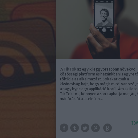
A TikTok az egyik leggyorsabban növekvő
közösségi platform és hazánkban is egyre 
töltik le az alkalmazást. Sokakat csak a
kíváncsiság hajt, hogy mégis miről van szó, 
a nagy hype egy applikáció körül. Ám aki letöl
TikTok-ot, könnyen azon kaphatja magát,
már órák óta a telefon…
TOV