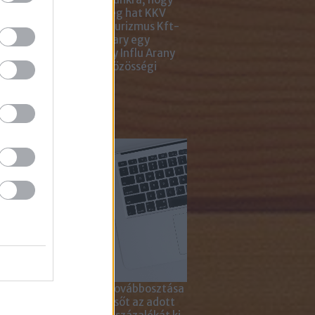
ar Marketing Szövetség hat KKV
ting Gyémánt Díjjal, Turizmus Kft-
 díjjal, az Internet Hungary egy
jal, a KREATÍV pedig egy Influ Arany
l tüntette ki cégünket közösségi
a kampányaiért.
sználd cikkeinket...
yagok linkkel történő továbbosztása
szetesen lehetséges, sőt az adott