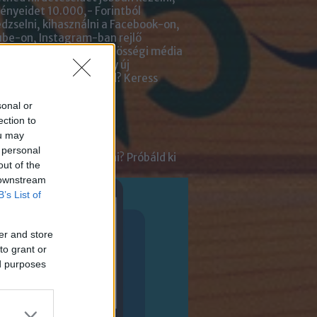
nyeidet 10.000,- Forintból
zselni, kihasználni a Facebook-on,
be-on, Instagram-ban rejlő
tőségeket? Kiadnád közösségi média
ai kezelését? Netán egy új
lmazásra van szükséged?
Keress
an bennünket!
sonal or
ection to
ot
ou may
 personal
tnél velünk beszélgetni? Próbáld ki
out of the
enger Chatbotunkat!
 downstream
B’s List of
er and store
to grant or
ed purposes