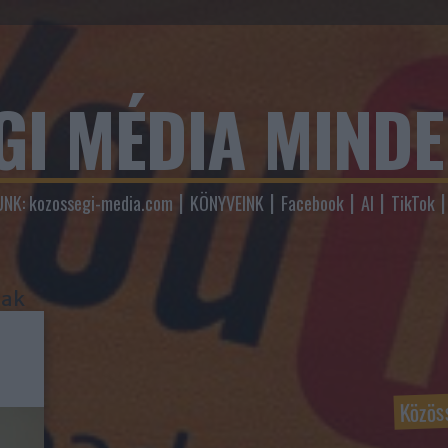
GI MÉDIA MIND
NK: kozossegi-media.com
KÖNYVEINK
Facebook
AI
TikTok
mak
Közös