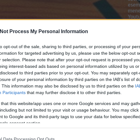
esemé
mened
Youtu
lehe
oldal
Not Process My Personal Information
alka
bátr
to opt-out of the sale, sharing to third parties, or processing of your per
formation for targeted advertising by us, please use the below opt-out s
Chatb
r selection. Please note that after your opt-out request is processed y
eing interest-based ads based on personal information utilized by us or
Szere
disclosed to third parties prior to your opt-out. You may separately opt-
Mess
losure of your personal information by third parties on the IAB’s list of
. This information may also be disclosed by us to third parties on the
IA
Participants
that may further disclose it to other third parties.
 that this website/app uses one or more Google services and may gath
including but not limited to your visit or usage behaviour. You may click 
 to Google and its third-party tags to use your data for below specifi
ogle consent section.
l Data Processing Opt Outs