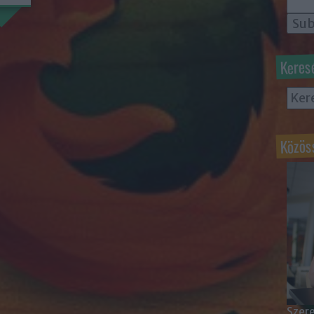
Keres
Közös
Szere