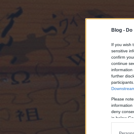
Blog -
Do 
If you wish 
sensitive in
confirm you
continue se
information 
further disc
participants
Downstream 
Please note
information 
deny consent
in below Go
Persona