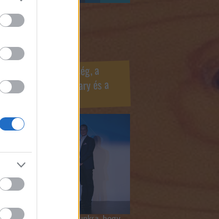
ook oldaldoboz
r Marketing Szövetség, a
ÍV, az Internet Hungary és a
mus szakma díjai
 megtiszteltetés számunkra, hogy