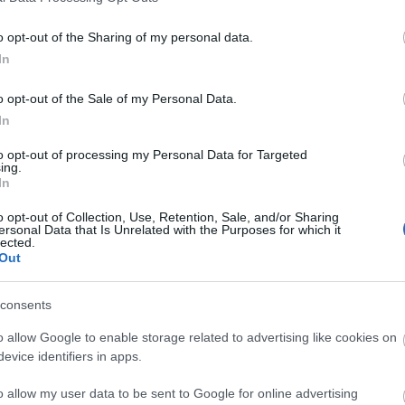
o opt-out of the Sharing of my personal data.
Faceb
In
o opt-out of the Sale of my Personal Data.
In
Magya
KREAT
to opt-out of processing my Personal Data for Targeted
ing.
turiz
In
o opt-out of Collection, Use, Retention, Sale, and/or Sharing
ersonal Data that Is Unrelated with the Purposes for which it
lected.
Out
consents
o allow Google to enable storage related to advertising like cookies on
evice identifiers in apps.
o allow my user data to be sent to Google for online advertising
Nagy