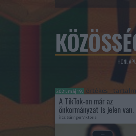
KÖZÖSSÉ
HONLAPU
Címkék
»
értékes_tartal
2021. máj 19.
A TikTok-on már az
önkormányzat is jelen van!
írta:
Sáringer Viktória