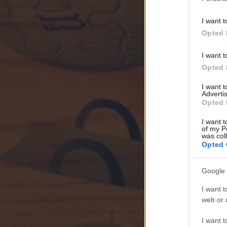
I want t
Opted 
I want t
Opted 
I want 
Advertis
Opted 
I want t
of my P
was col
Opted 
Google 
I want t
web or d
I want t