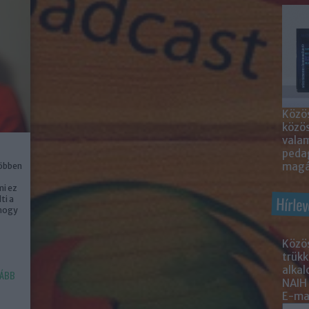
Közös
közö
valam
peda
magá
többen
mi ez
Hírlev
ti a
 hogy
Közös
trükk
alka
ÁBB
NAIH
E-mai