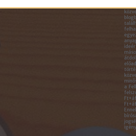
blogc
is má
közve
blogb
talál
felha
egye
anyag
ideér
másol
átdol
előad
törté
közve
minős
a Fel
felsz
Ft+áf
Ft+áf
Ennek
bírós
jogsé
igény