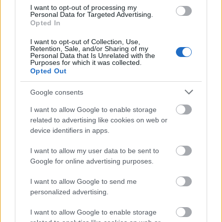
pedig még gyakrabban előfordulhat, hogy a
I want to opt-out of processing my
Personal Data for Targeted Advertising.
közösségi oldalakon közzétett tartalmak nem éppen
Opted In
úgy teljesítenek, ahogy várnánk. A legtöbb esetben
azonban nincs ok aggodalomra, ez teljesen
I want to opt-out of Collection, Use,
Retention, Sale, and/or Sharing of my
normális. Több…
Personal Data that Is Unrelated with the
Purposes for which it was collected.
Opted Out
Google consents
I want to allow Google to enable storage
related to advertising like cookies on web or
device identifiers in apps.
I want to allow my user data to be sent to
Google for online advertising purposes.
I want to allow Google to send me
personalized advertising.
I want to allow Google to enable storage