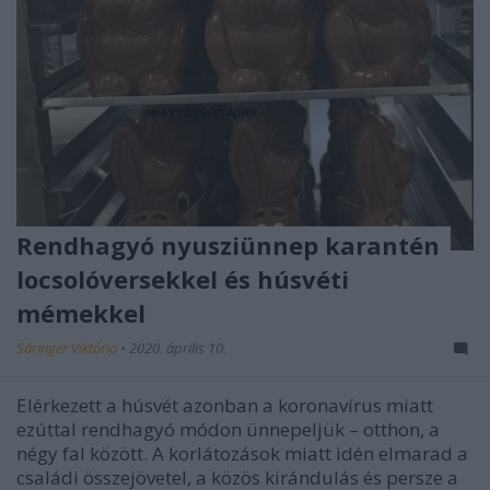
Rendhagyó nyusziünnep karantén
locsolóversekkel és húsvéti
mémekkel
Sáringer Viktória
•
2020. április 10.
Elérkezett a húsvét azonban a koronavírus miatt
ezúttal rendhagyó módon ünnepeljük – otthon, a
négy fal között. A korlátozások miatt idén elmarad a
családi összejövetel, a közös kirándulás és persze a