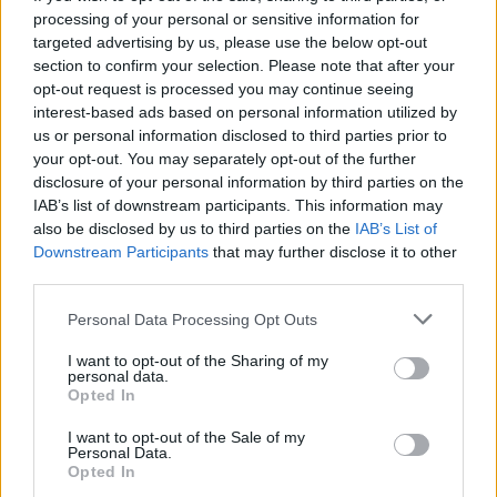
processing of your personal or sensitive information for
targeted advertising by us, please use the below opt-out
section to confirm your selection. Please note that after your
opt-out request is processed you may continue seeing
interest-based ads based on personal information utilized by
us or personal information disclosed to third parties prior to
your opt-out. You may separately opt-out of the further
disclosure of your personal information by third parties on the
IAB’s list of downstream participants. This information may
also be disclosed by us to third parties on the
IAB’s List of
Downstream Participants
that may further disclose it to other
third parties.
Please note that this website/app uses one or more Google
Personal Data Processing Opt Outs
Mi a teendő, ha tartalmad átlagon
services and may gather and store information including but
not limited to your visit or usage behaviour. You may click to
I want to opt-out of the Sharing of my
alul teljesít?
personal data.
grant or deny consent to Google and its third-party tags to
Opted In
use your data for below specified purposes in below Google
petrapenovac
•
2020. május 18.
consent section.
I want to opt-out of the Sale of my
Personal Data.
A közösségi média marketingre is igaz, hogy vannak
Opted In
jobb és rosszabb időszakok. A mostani helyzetben