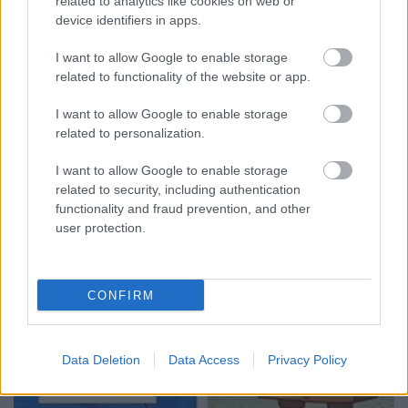
related to analytics like cookies on web or
Így alakult át az online jelenlét a
device identifiers in apps.
világjárvány kirobbanása óta
I want to allow Google to enable storage
K.Klarissza
•
2020. április 23.
related to functionality of the website or app.
A COVID-19 január óta uralja az internetet, amióta
I want to allow Google to enable storage
related to personalization.
az első amerikai ügyet nyilvánosságra hozták. Csak
az első negyedévben azt láthattuk, hogy a
I want to allow Google to enable storage
sportesemények széles körben megszűnnek, az
related to security, including authentication
iskolák áttérnek távoktatásra, üzletek zárnak be, és
functionality and fraud prevention, and other
számtalan helyen csak webshopok üzemelnek. Ez
user protection.
mindannyiunk…
CONFIRM
Data Deletion
Data Access
Privacy Policy