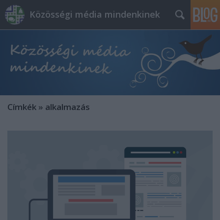
Közösségi média mindenkinek
Címkék
»
alkalmazás