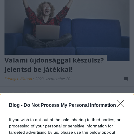
Valami újdonsággal készülsz?
Jelentsd be játékkal!
Sáringer Viktória
•
2023. szeptember 20.
A közösségi média térben rengeteg eszköz áll a
rendelkezésünkre, hogy elérjük üzleti céljainkat.
Blog -
Do Not Process My Personal Information
Nem csupán a felületek rejtette opciókra gondolunk,
hanem arra is, hogy ha egy kicsit kreatívak vagyunk,
If you wish to opt-out of the sale, sharing to third parties, or
akkor a lehetőségek tárháza szinte végtelen. A
processing of your personal or sensitive information for
márkák életében mindig vannak változások és…
targeted advertising by us, please use the below opt-out