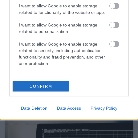
Egyre népszerűbb az "Anti-
I want to allow Google to enable storage
related to functionality of the website or app.
Instagram" – Ismerd meg a BeRealt!
Sáringer Viktória
•
2022. október 11.
I want to allow Google to enable storage
related to personalization.
A BeReal egy fotók megosztására való alkalmazás,
I want to allow Google to enable storage
ami nagyban eltér az eddig ismert és népszerű,
related to security, including authentication
hasonló platformoktól. Gondoljunk csak például az
functionality and fraud prevention, and other
Instagramra, Snapchatre – tele filterekkel, a
user protection.
tökéletesség látszatával, szerkesztett tartalmakkal,
ahol ezer fotó közül választjuk ki a legjobbat,…
CONFIRM
Data Deletion
Data Access
Privacy Policy