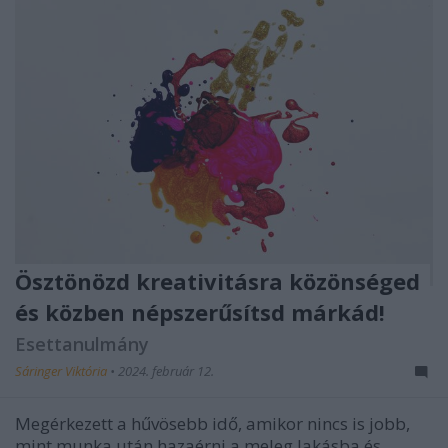
Ösztönözd kreativitásra közönséged
és közben népszerűsítsd márkád!
Esettanulmány
Sáringer Viktória
•
2024. február 12.
Megérkezett a hűvösebb idő, amikor nincs is jobb,
mint munka után hazaérni a meleg lakásba és