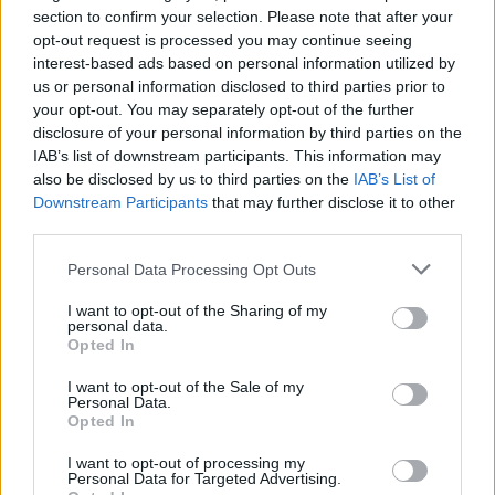
section to confirm your selection. Please note that after your
opt-out request is processed you may continue seeing
interest-based ads based on personal information utilized by
us or personal information disclosed to third parties prior to
your opt-out. You may separately opt-out of the further
disclosure of your personal information by third parties on the
IAB’s list of downstream participants. This information may
also be disclosed by us to third parties on the
IAB’s List of
Downstream Participants
that may further disclose it to other
third parties.
Please note that this website/app uses one or more Google
Personal Data Processing Opt Outs
services and may gather and store information including but
not limited to your visit or usage behaviour. You may click to
I want to opt-out of the Sharing of my
personal data.
grant or deny consent to Google and its third-party tags to
Opted In
use your data for below specified purposes in below Google
Vajon az AI átveszi a közösségi média
consent section.
I want to opt-out of the Sale of my
marketingesek szerepét?
Personal Data.
Opted In
Sáringer Viktória
•
2023. szeptember 06.
I want to opt-out of processing my
Personal Data for Targeted Advertising.