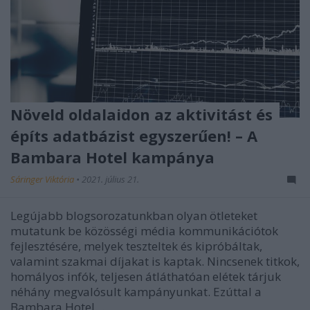
Növeld oldalaidon az aktivitást és
építs adatbázist egyszerűen! – A
Bambara Hotel kampánya
Sáringer Viktória
•
2021. július 21.
Legújabb blogsorozatunkban olyan ötleteket
mutatunk be közösségi média kommunikációtok
fejlesztésére, melyek teszteltek és kipróbáltak,
valamint szakmai díjakat is kaptak. Nincsenek titkok,
homályos infók, teljesen átláthatóan elétek tárjuk
néhány megvalósult kampányunkat. Ezúttal a
Bambara Hotel…