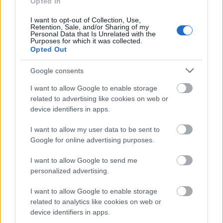
Minden új technológiai fejlődés új lehetőségeket és
Opted In
új félelmeket ébreszt. A mesterséges intelligencia (AI)
I want to opt-out of Collection, Use,
új korszaka természetesen felveti a kérdést, hogy mi
Retention, Sale, and/or Sharing of my
mindenre használható ez az új eszköz. És bizony
Personal Data that Is Unrelated with the
Purposes for which it was collected.
sokaknak el kell gondolkoznia, hogy a technológia
Opted Out
ilyen gyors fejlődése vajon…
Google consents
I want to allow Google to enable storage
related to advertising like cookies on web or
device identifiers in apps.
I want to allow my user data to be sent to
Google for online advertising purposes.
I want to allow Google to send me
personalized advertising.
I want to allow Google to enable storage
related to analytics like cookies on web or
device identifiers in apps.