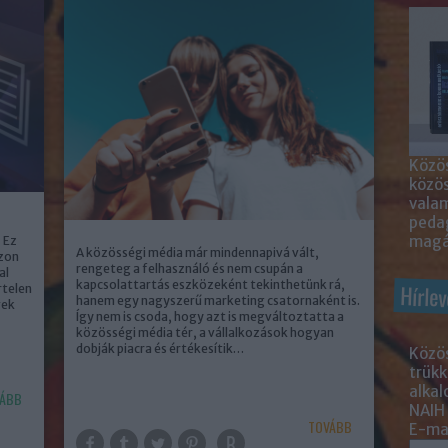
Közös
közö
valam
peda
magá
 Ez
A közösségi média már mindennapivá vált,
azon
rengeteg a felhasználó és nem csupán a
al
kapcsolattartás eszközeként tekinthetünk rá,
Hírlev
rtelen
hanem egy nagyszerű marketing csatornaként is.
vek
Így nem is csoda, hogy azt is megváltoztatta a
közösségi média tér, a vállalkozások hogyan
dobják piacra és értékesítik…
Közös
trükk
alka
ÁBB
NAIH
TOVÁBB
E-mai