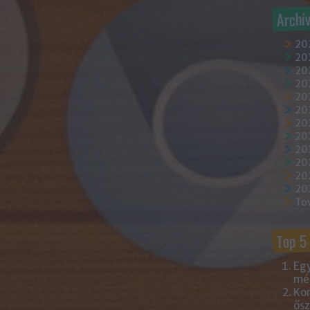
Archí
20
202
202
20
202
20
20
20
20
20
20
20
To
Top 5
Egy
mém
Kor
ősz