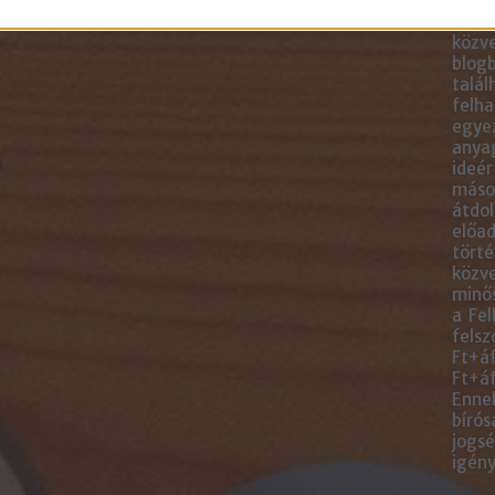
blogc
is má
közve
blogb
talál
felha
egye
anyag
ideér
másol
átdol
előad
törté
közve
minős
a Fel
felsz
Ft+áf
Ft+áf
Ennek
bírós
jogsé
igény