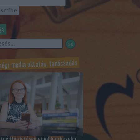
és
ségi média oktatás, tanácsadás
tnéd hirdetéseidet jobban kezelni,