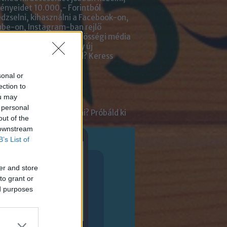
nyeidet 10.000,- Forintból
zselni, kihasználni a Facebook-on,
be-on, Instagram-ban rejlő
tőségeket? Kiadnád közösségi média
ai kezelését? Netán egy új
lmazásra van szükséged?
Keress
an bennünket!
sonal or
ection to
ot
ou may
 personal
tnél velünk beszélgetni? Próbáld ki
out of the
enger Chatbotunkat!
 downstream
B’s List of
er and store
to grant or
ed purposes