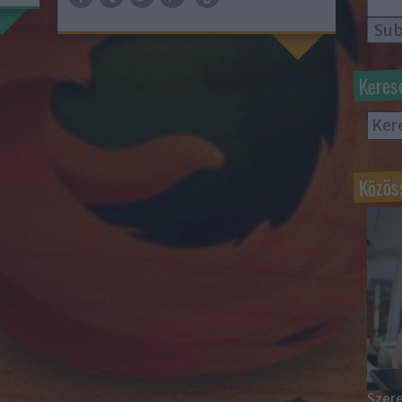
Keres
Közös
Szere