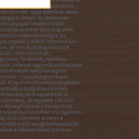
ikkben lévő tartalom 5 százalékát ki
solhatod idézőjelekkel ellátottan,
tlenül mellé- vagy aláírva az adott
ejegyzés linkjét. Az oldalunkon
ható anyagok minden további
sználása azonban kizárólag előre
ztetett módon lehetséges. Az
ok engedély nélküli felhasználása –
tve, de nem kizárólagosan azok
ását, többszörözését,
gozását, fordítását, nyilvános
ását, internet vagy más eszköz útján
nő bármilyen nyilvánossághoz
títését – szerzői jogsértésnek
ül. A jogsértés következményeként
használó a Szolgáltató írásbeli
ólítása alapján 8 napon belül 10
a/karakter, de legalább 100 000
a díj megfizetésére kötelezhető.
 teljesítése hiányában a Szolgáltató
ági úton szerezhet érvényt a
rtésből eredő anyagi kompenzációs
einek a Felhasználóval szemben.