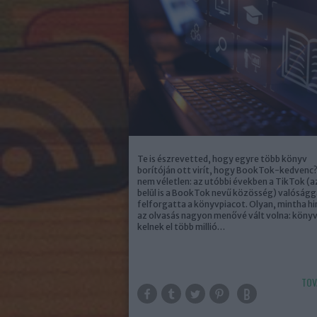
Te is észrevetted, hogy egyre több könyv
borítóján ott virít, hogy BookTok-kedvenc?
nem véletlen: az utóbbi években a TikTok (
belül is a BookTok nevű közösség) valóságg
felforgatta a könyvpiacot. Olyan, mintha hi
az olvasás nagyon menővé vált volna: köny
kelnek el több millió…
TOV