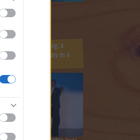
ook oldaldoboz
r Marketing Szövetség, a
ÍV, az Internet Hungary és a
mus szakma díjai
 megtiszteltetés számunkra, hogy