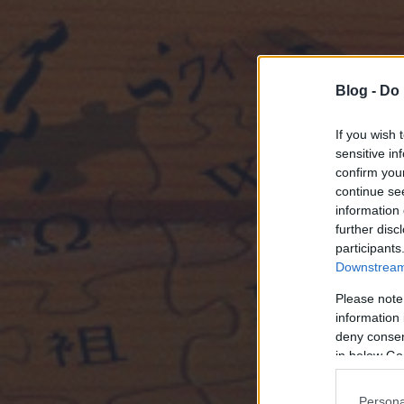
Blog -
Do 
If you wish 
sensitive in
confirm you
continue se
information 
further disc
participants
Downstream 
Please note
information 
deny consent
in below Go
Persona