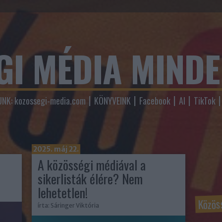
GI MÉDIA MIND
NK: kozossegi-media.com
KÖNYVEINK
Facebook
AI
TikTok
2025. máj 22.
A közösségi médiával a
sikerlisták élére? Nem
lehetetlen!
Közös
írta:
Sáringer Viktória