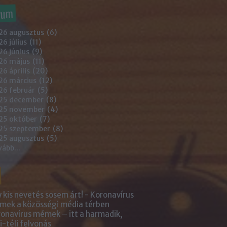
vum
26 augusztus
(
6
)
6 július
(
11
)
6 június
(
9
)
26 május
(
11
)
6 április
(
20
)
26 március
(
12
)
26 február
(
5
)
25 december
(
8
)
25 november
(
4
)
25 október
(
7
)
25 szeptember
(
8
)
25 augusztus
(
5
)
vább
...
 kis nevetés sosem árt! - Koronavírus
ek a közösségi média térben
onavírus mémek – itt a harmadik,
i-téli felvonás