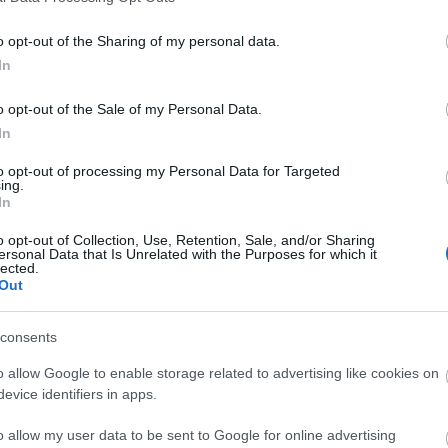
o opt-out of the Sharing of my personal data.
Faceb
In
o opt-out of the Sale of my Personal Data.
In
Magya
KREAT
to opt-out of processing my Personal Data for Targeted
ing.
turiz
In
o opt-out of Collection, Use, Retention, Sale, and/or Sharing
ersonal Data that Is Unrelated with the Purposes for which it
lected.
Out
consents
o allow Google to enable storage related to advertising like cookies on
evice identifiers in apps.
o allow my user data to be sent to Google for online advertising
Nagy