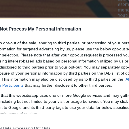
esemé
mened
Youtu
lehe
oldal
Not Process My Personal Information
alka
bátr
to opt-out of the sale, sharing to third parties, or processing of your per
formation for targeted advertising by us, please use the below opt-out s
Chatb
r selection. Please note that after your opt-out request is processed y
eing interest-based ads based on personal information utilized by us or
Szere
disclosed to third parties prior to your opt-out. You may separately opt-
Mess
losure of your personal information by third parties on the IAB’s list of
. This information may also be disclosed by us to third parties on the
IA
Participants
that may further disclose it to other third parties.
 that this website/app uses one or more Google services and may gath
including but not limited to your visit or usage behaviour. You may click 
 to Google and its third-party tags to use your data for below specifi
ogle consent section.
l Data Processing Opt Outs