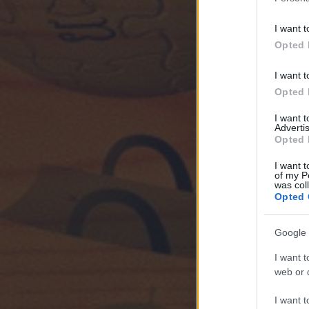
I want t
Opted 
I want t
Opted 
I want 
Advertis
Opted 
I want t
of my P
was col
Opted 
Google 
I want t
web or d
I want t