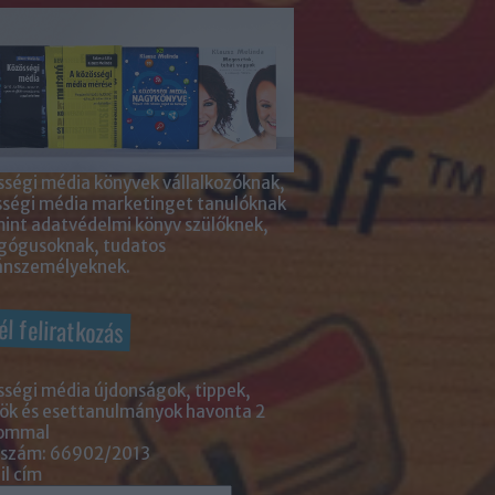
ségi média könyvek vállalkozóknak,
sségi média marketinget tanulóknak
int adatvédelmi könyv szülőknek,
gógusoknak, tudatos
nszemélyeknek.
él feliratkozás
ségi média újdonságok, tippek,
ök és esettanulmányok havonta 2
lommal
 szám: 66902/2013
l cím