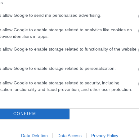
s.
Magy
Marke
to allow Google to send me personalized advertising.
től 5
fődíj
díjja
o allow Google to enable storage related to analytics like cookies on
médi
evice identifiers in apps.
o allow Google to enable storage related to functionality of the website
Így ha
o allow Google to enable storage related to personalization.
o allow Google to enable storage related to security, including
cation functionality and fraud prevention, and other user protection.
CONFIRM
Az an
termé
Data Deletion
Data Access
Privacy Policy