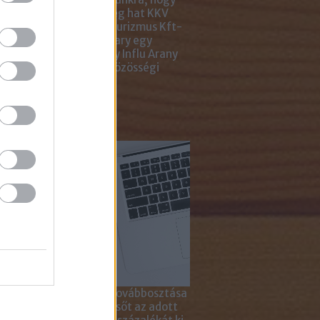
ar Marketing Szövetség hat KKV
ting Gyémánt Díjjal, Turizmus Kft-
 díjjal, az Internet Hungary egy
jal, a KREATÍV pedig egy Influ Arany
l tüntette ki cégünket közösségi
a kampányaiért.
sználd cikkeinket...
yagok linkkel történő továbbosztása
szetesen lehetséges, sőt az adott