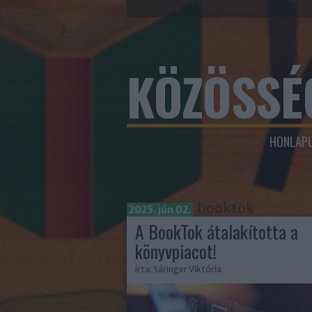
KÖZÖSSÉ
HONLAPU
Címkék
»
booktok
2025. jún 02.
A BookTok átalakította a
könyvpiacot!
írta:
Sáringer Viktória