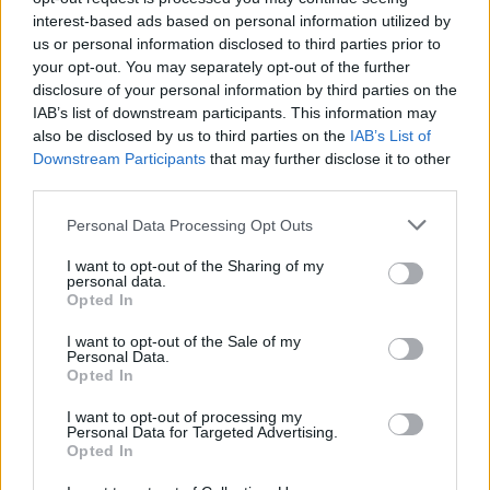
interest-based ads based on personal information utilized by
us or personal information disclosed to third parties prior to
your opt-out. You may separately opt-out of the further
disclosure of your personal information by third parties on the
IAB’s list of downstream participants. This information may
also be disclosed by us to third parties on the
IAB’s List of
Downstream Participants
that may further disclose it to other
third parties.
Please note that this website/app uses one or more Google
Personal Data Processing Opt Outs
services and may gather and store information including but
not limited to your visit or usage behaviour. You may click to
I want to opt-out of the Sharing of my
Itt a jövő ügyfélszolgálata – ismerd
personal data.
grant or deny consent to Google and its third-party tags to
Opted In
meg a társalgási AI-t!
use your data for below specified purposes in below Google
consent section.
I want to opt-out of the Sale of my
Sáringer Viktória
•
2025. január 29.
Personal Data.
Opted In
A zökkenőmentes, személyre szabott ügyfélélmény
I want to opt-out of processing my
iránti igény még soha nem volt ekkora, mint
Personal Data for Targeted Advertising.
napjainkban! Az ügyfelek minden eddiginél jobban
Opted In
elvárják a gyors reakciót, a személyre szabott