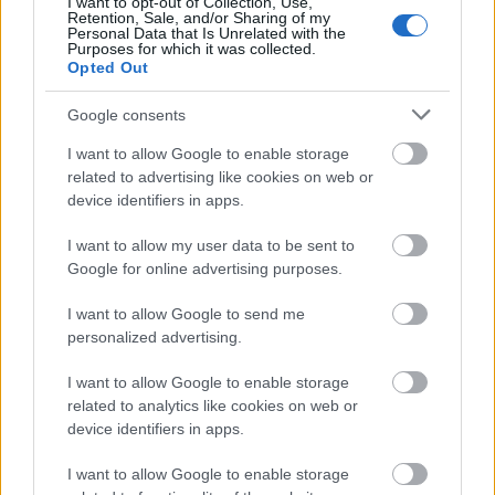
I want to opt-out of Collection, Use,
interakciókat és az éjjel-nappali elérhetőséget. Ha Te
Retention, Sale, and/or Sharing of my
is szeretnéd ezt megadni közönségednek, ismerd
Personal Data that Is Unrelated with the
Purposes for which it was collected.
meg a…
Opted Out
Google consents
I want to allow Google to enable storage
related to advertising like cookies on web or
device identifiers in apps.
I want to allow my user data to be sent to
Google for online advertising purposes.
I want to allow Google to send me
personalized advertising.
I want to allow Google to enable storage
related to analytics like cookies on web or
device identifiers in apps.
Chatbot marketing célokra? Így
I want to allow Google to enable storage
csináld!