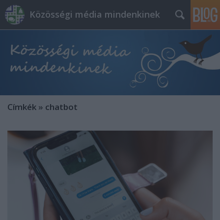
Közösségi média mindenkinek
Címkék
»
chatbot