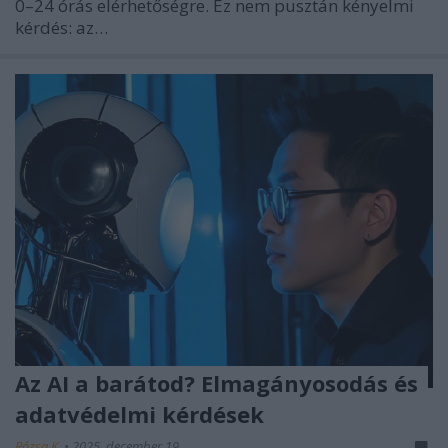
0–24 órás elérhetőségre. Ez nem pusztán kényelmi
kérdés: az…
Az AI a barátod? Elmagányosodás és
adatvédelmi kérdések
Rózsa K.
•
2025. december 19.