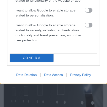
related to functionality of the website or app.
Sáringer Viktória
•
2025. január 24.
I want to allow Google to enable storage
related to personalization.
Használd ki Te is a mesterséges intelligencia
nyújtotta lehetőségeket és automatizált a
I want to allow Google to enable storage
kommunikációt weboldaladon vagy közösségi
related to security, including authentication
felületeiden! A chatbot segítségével felgyorsíthatod
functionality and fraud prevention, and other
az online ügyfélszolgálatot és időt szabadíthatsz fel
user protection.
a kollégáknak. De ez még nem minden: akár a
marketing és…
CONFIRM
Data Deletion
Data Access
Privacy Policy