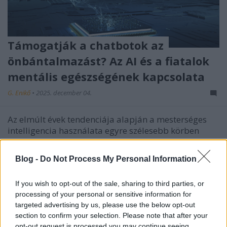
Támogatják a chatbotok az
önbántalmazást? Az AI és a fiatalok
mentális egészségének kapcsolata
G. Enikő
•
2025. december 04.
Az elmúlt évek tendenciája alapján a mesterséges
intelligencia használata egyre szélesebb körben
terjed el. Ez nem pusztán az újabb és újabb
felhasználási területekre igaz, hanem az AI eszközök
Blog -
Do Not Process My Personal Information
felhasználói körére is. Napjainkban már nem csak a
nagyobb vállalatok használnak mesterséges…
If you wish to opt-out of the sale, sharing to third parties, or
processing of your personal or sensitive information for
targeted advertising by us, please use the below opt-out
section to confirm your selection. Please note that after your
opt-out request is processed you may continue seeing