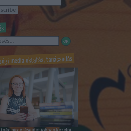
és
ségi média oktatás, tanácsadás
tnéd hirdetéseidet jobban kezelni,