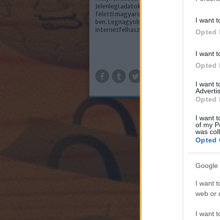
Jelenlegi adatok szerint 5,7 millió volt a 18 é
feletti magyarországi internetezők száma 
I want t
ben. Legnagyobb százalékban a nők a fő
internetfelhasználók 51%-kal. A…
Opted 
I want t
Opted 
TOV
I want 
Advertis
Opted 
I want t
of my P
was col
Opted 
Google 
I want t
web or d
I want t