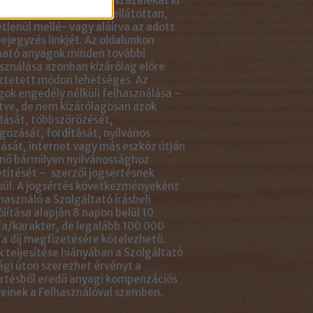
ikkben lévő tartalom 5 százalékát ki
solhatod idézőjelekkel ellátottan,
tlenül mellé- vagy aláírva az adott
ejegyzés linkjét. Az oldalunkon
ható anyagok minden további
sználása azonban kizárólag előre
ztetett módon lehetséges. Az
ok engedély nélküli felhasználása –
tve, de nem kizárólagosan azok
ását, többszörözését,
gozását, fordítását, nyilvános
ását, internet vagy más eszköz útján
nő bármilyen nyilvánossághoz
títését – szerzői jogsértésnek
ül. A jogsértés következményeként
használó a Szolgáltató írásbeli
ólítása alapján 8 napon belül 10
a/karakter, de legalább 100 000
a díj megfizetésére kötelezhető.
 teljesítése hiányában a Szolgáltató
ági úton szerezhet érvényt a
rtésből eredő anyagi kompenzációs
einek a Felhasználóval szemben.