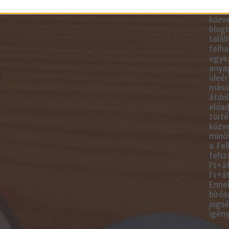
blogc
is má
közve
blogb
talál
felha
egye
anyag
ideér
másol
átdol
előad
törté
közve
minős
a Fel
felsz
Ft+áf
Ft+áf
Ennek
bírós
jogsé
igény