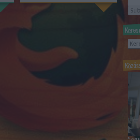
Keres
Közös
Szere