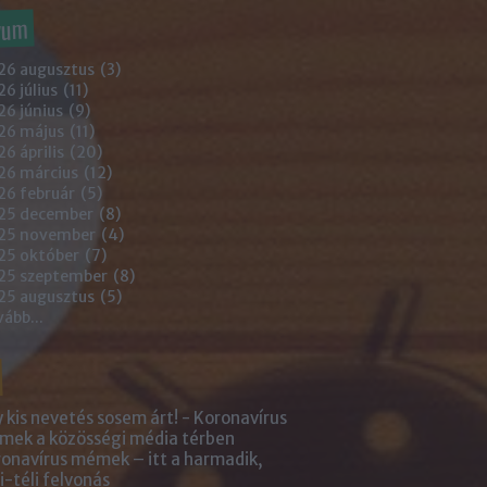
vum
26 augusztus
(
3
)
6 július
(
11
)
6 június
(
9
)
26 május
(
11
)
6 április
(
20
)
26 március
(
12
)
26 február
(
5
)
25 december
(
8
)
25 november
(
4
)
25 október
(
7
)
25 szeptember
(
8
)
25 augusztus
(
5
)
vább
...
 kis nevetés sosem árt! - Koronavírus
ek a közösségi média térben
onavírus mémek – itt a harmadik,
i-téli felvonás