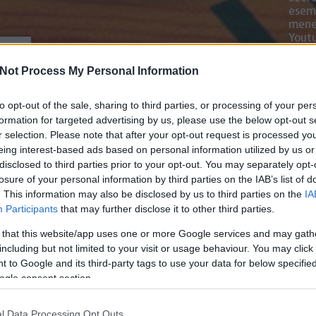
esemé
mened
Youtu
lehe
oldal
Not Process My Personal Information
alka
bátr
to opt-out of the sale, sharing to third parties, or processing of your per
formation for targeted advertising by us, please use the below opt-out s
Chatb
r selection. Please note that after your opt-out request is processed y
eing interest-based ads based on personal information utilized by us or
Szere
disclosed to third parties prior to your opt-out. You may separately opt-
Mess
losure of your personal information by third parties on the IAB’s list of
. This information may also be disclosed by us to third parties on the
IA
Participants
that may further disclose it to other third parties.
 that this website/app uses one or more Google services and may gath
including but not limited to your visit or usage behaviour. You may click 
 to Google and its third-party tags to use your data for below specifi
ogle consent section.
 Média
l Data Processing Opt Outs