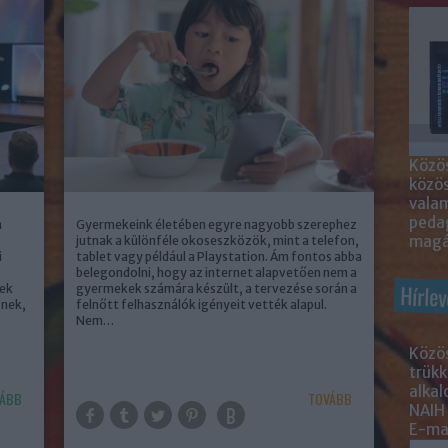
Közös
közö
valam
peda
n
Gyermekeink életében egyre nagyobb szerephez
magá
jutnak a különféle okoseszközök, mint a telefon,
i
tablet vagy például a Playstation. Ám fontos abba
belegondolni, hogy az internet alapvetően nem a
Hírlev
sek
gyermekek számára készült, a tervezése során a
znek,
felnőtt felhasználók igényeit vették alapul.
Nem…
Közös
trükk
alka
ÁBB
TOVÁBB
NAIH
E-mai