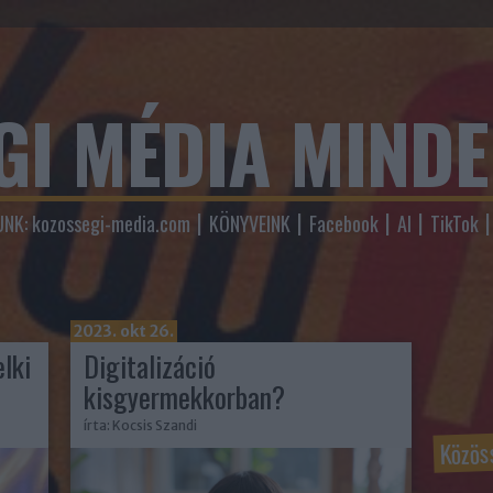
GI MÉDIA MIND
NK: kozossegi-media.com
KÖNYVEINK
Facebook
AI
TikTok
2023. okt 26.
lki
Digitalizáció
kisgyermekkorban?
írta:
Kocsis Szandi
Közös