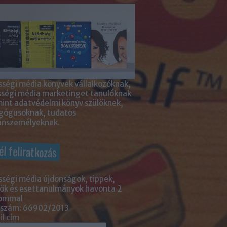
ségi média könyvek vállalkozóknak,
sségi média marketinget tanulóknak
int adatvédelmi könyv szülőknek,
gógusoknak, tudatos
nszemélyeknek.
él feliratkozás
ségi média újdonságok, tippek,
ök és esettanulmányok havonta 2
lommal
 szám: 66902/2013
l cím