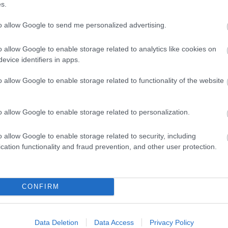
s.
Magy
Marke
to allow Google to send me personalized advertising.
től 5
fődíj
díjja
o allow Google to enable storage related to analytics like cookies on
médi
evice identifiers in apps.
o allow Google to enable storage related to functionality of the website
Így ha
o allow Google to enable storage related to personalization.
o allow Google to enable storage related to security, including
cation functionality and fraud prevention, and other user protection.
CONFIRM
Az an
termé
Data Deletion
Data Access
Privacy Policy