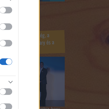
ook oldaldoboz
r Marketing Szövetség, a
ÍV, az Internet Hungary és a
mus szakma díjai
 megtiszteltetés számunkra, hogy