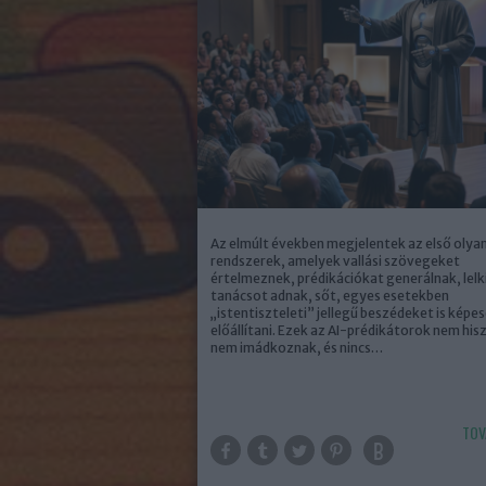
Az elmúlt években megjelentek az első olya
rendszerek, amelyek vallási szövegeket
értelmeznek, prédikációkat generálnak, lelk
tanácsot adnak, sőt, egyes esetekben
„istentiszteleti” jellegű beszédeket is képe
előállítani. Ezek az AI-prédikátorok nem his
nem imádkoznak, és nincs…
TOV