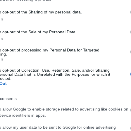
v
2017-
o opt-out of the Sharing of my personal data.
Faceb
In
o opt-out of the Sale of my Personal Data.
In
Magya
ÁBB
KREAT
to opt-out of processing my Personal Data for Targeted
ing.
turiz
In
o opt-out of Collection, Use, Retention, Sale, and/or Sharing
ersonal Data that Is Unrelated with the Purposes for which it
lected.
Out
consents
o allow Google to enable storage related to advertising like cookies on
evice identifiers in apps.
o allow my user data to be sent to Google for online advertising
Nagy