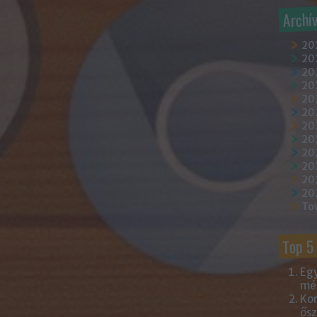
Archí
20
202
202
20
202
20
20
20
20
20
20
20
To
Top 5
Egy
mém
Kor
ősz