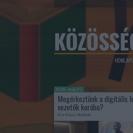
KÖZÖSSÉ
HONLAPU
Címkék
»
digitális
2026. máj 07.
Megérkeztünk a digitális le
vezetők korába?
írta:
Klausz Melinda