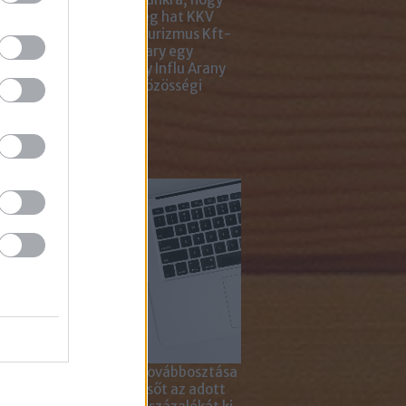
ar Marketing Szövetség hat KKV
ting Gyémánt Díjjal, Turizmus Kft-
 díjjal, az Internet Hungary egy
jal, a KREATÍV pedig egy Influ Arany
l tüntette ki cégünket közösségi
a kampányaiért.
sználd cikkeinket...
yagok linkkel történő továbbosztása
szetesen lehetséges, sőt az adott