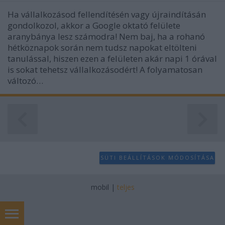
Ha vállalkozásod fellendítésén vagy újraindításán
gondolkozol, akkor a Google oktató felülete
aranybánya lesz számodra! Nem baj, ha a rohanó
hétköznapok során nem tudsz napokat eltölteni
tanulással, hiszen ezen a felületen akár napi 1 órával
is sokat tehetsz vállalkozásodért! A folyamatosan
változó…
SÜTI BEÁLLÍTÁSOK MÓDOSÍTÁSA
mobil
|
teljes