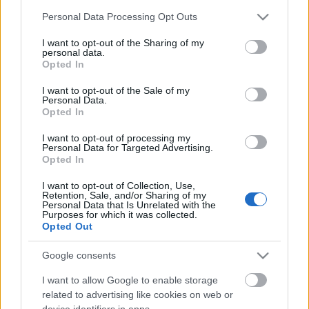
Please note that this website/app uses one or more Google
Personal Data Processing Opt Outs
services and may gather and store information including but
not limited to your visit or usage behaviour. You may click to
I want to opt-out of the Sharing of my
personal data.
grant or deny consent to Google and its third-party tags to
Opted In
use your data for below specified purposes in below Google
consent section.
I want to opt-out of the Sale of my
Personal Data.
Opted In
I want to opt-out of processing my
Personal Data for Targeted Advertising.
Opted In
Digitalizáció kisgyermekkorban?
I want to opt-out of Collection, Use,
Retention, Sale, and/or Sharing of my
Kocsis Szandi
•
2023. október 26.
Personal Data that Is Unrelated with the
Purposes for which it was collected.
Opted Out
Gyermekeink életében egyre nagyobb szerephez
jutnak a különféle okoseszközök, mint a telefon,
Google consents
tablet vagy például a Playstation. Ám fontos abba
I want to allow Google to enable storage
belegondolni, hogy az internet alapvetően nem a
related to advertising like cookies on web or
gyermekek számára készült, a tervezése során a
device identifiers in apps.