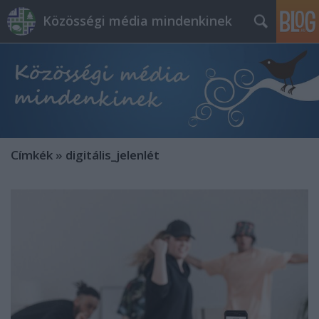
Közösségi média mindenkinek
Címkék
»
digitális_jelenlét