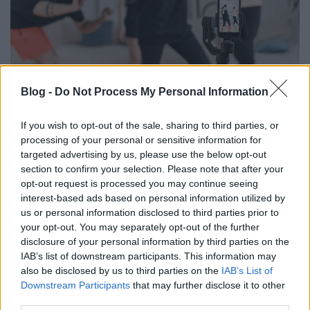
Változások a TikTok-on az EU-
Blog -
Do Not Process My Personal Information
felhasználók számára
If you wish to opt-out of the sale, sharing to third parties, or
K.Klarissza
•
2023. december 14.
processing of your personal or sensitive information for
targeted advertising by us, please use the below opt-out
A TikTok néhány új változást alkalmaz az uniós
section to confirm your selection. Please note that after your
felhasználók számára, összhangban az EU digitális
opt-out request is processed you may continue seeing
szolgáltatásokról szóló törvényével, amely új
interest-based ads based on personal information utilized by
működési feltételeket ír elő a digitális platformok
us or personal information disclosed to third parties prior to
számára a felhasználók adatainak nagyobb védelme
your opt-out. You may separately opt-out of the further
érdekében. A változtatások pedig jelentősen…
disclosure of your personal information by third parties on the
IAB’s list of downstream participants. This information may
also be disclosed by us to third parties on the
IAB’s List of
Downstream Participants
that may further disclose it to other
third parties.