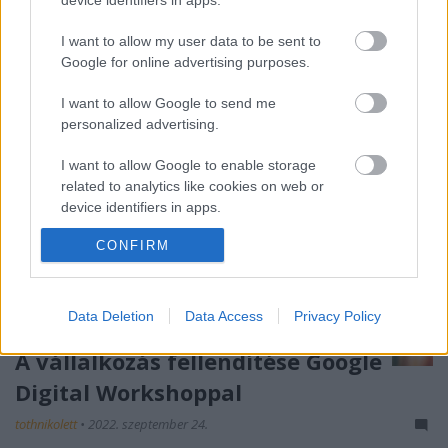
felnőtt felhasználók igényeit vették alapul. Nem…
I want to allow my user data to be sent to
Google for online advertising purposes.
I want to allow Google to send me
personalized advertising.
I want to allow Google to enable storage
related to analytics like cookies on web or
device identifiers in apps.
CONFIRM
I want to allow Google to enable storage
related to functionality of the website or app.
I want to allow Google to enable storage
Data Deletion
Data Access
Privacy Policy
related to personalization.
A vállalkozás fellendítése Google
I want to allow Google to enable storage
Digital Workshoppal
related to security, including authentication
functionality and fraud prevention, and other
tothnikolett
•
2022. szeptember 24.
user protection.