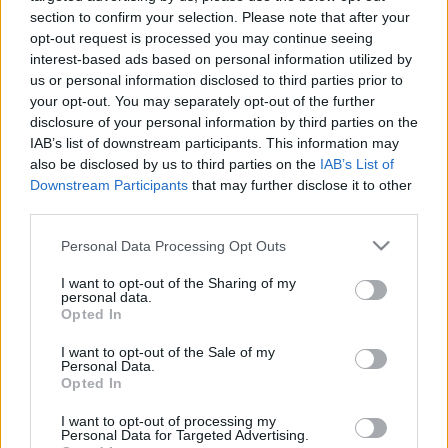
section to confirm your selection. Please note that after your
opt-out request is processed you may continue seeing
interest-based ads based on personal information utilized by
us or personal information disclosed to third parties prior to
your opt-out. You may separately opt-out of the further
disclosure of your personal information by third parties on the
IAB’s list of downstream participants. This information may
also be disclosed by us to third parties on the
IAB’s List of
Downstream Participants
that may further disclose it to other
third parties.
Please note that this website/app uses one or more Google
Personal Data Processing Opt Outs
services and may gather and store information including but
Hogyan hozz létre szórakoztató
not limited to your visit or usage behaviour. You may click to
I want to opt-out of the Sharing of my
personal data.
grant or deny consent to Google and its third-party tags to
közösségi média tartalmakat?
Opted In
use your data for below specified purposes in below Google
Sáringer Viktória
•
2024. március 06.
consent section.
I want to opt-out of the Sale of my
Personal Data.
Opted In
Ma már a hatékony közösségi média kommunikáció
egyik elvárása, hogy ismerni kell a trendeket és
I want to opt-out of processing my
Personal Data for Targeted Advertising.
ezeket össze kell hangolni a márka értékeivel. No és