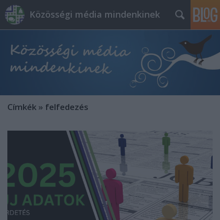
Közösségi média mindenkinek
Címkék
»
felfedezés