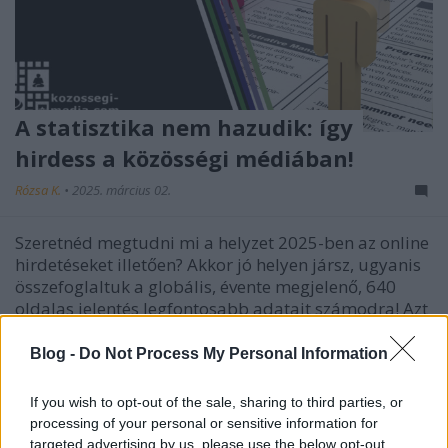
A statisztika nem hazudik: így
hirdess a közösségi médiában!
Rózsa K.
•
2025. március 02.
Szeretnéd megtudni mi a helyzet 2025-ben az online
hirdetéseket illetően? Akkor jó helyen jársz, ugyanis
összefoglaltuk a globális, évente megjelenő, 640
oldalas jelentés legfontosabb adatait számodra! Azt
már megtudhattad korábbi cikkünkből, hogy
melyek A legújabb 2025-ös social media
Blog -
Do Not Process My Personal Information
statisztikák,…
If you wish to opt-out of the sale, sharing to third parties, or
processing of your personal or sensitive information for
targeted advertising by us, please use the below opt-out