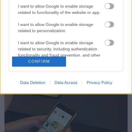
I want to allow Google to enable storage
Sáringer Viktória
•
2024. február 02.
related to functionality of the website or app.
Ezúttal maga a TikTok adott ki egy jelentést, amiben
I want to allow Google to enable storage
az elmúlt évek legnépszerűbb trendjeit vizsgálva
related to personalization.
igyekszik összefoglalni, mi menő épp a felületen és
mit várhatunk 2024-től. Az előző részben többek
I want to allow Google to enable storage
között szó esett arról, miként tudnak a
related to security, including authentication
functionality and fraud prevention, and other
marketingesek lépést tartani, hogyan kelthető fel a…
user protection.
CONFIRM
Data Deletion
Data Access
Privacy Policy