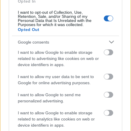
Opted In
persze az sem árt, ha mindez szórakoztatni is tudja a
közönséget. A közösségi média sokak számára
I want to opt-out of Collection, Use,
sokféle szerepet tölt be, de napjainkban az egyik…
Retention, Sale, and/or Sharing of my
Personal Data that Is Unrelated with the
Purposes for which it was collected.
Opted Out
Google consents
I want to allow Google to enable storage
related to advertising like cookies on web or
device identifiers in apps.
I want to allow my user data to be sent to
Google for online advertising purposes.
I want to allow Google to send me
personalized advertising.
I want to allow Google to enable storage
Milyen TikTok-trendek várhatók
related to analytics like cookies on web or
device identifiers in apps.
2024-ben? II. rész