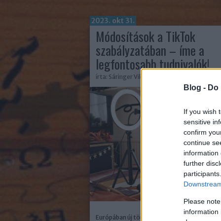
2023. okt 31.
Módosítások a TikTok
szabályzatában – íme a
legfontosabb tudnivalók!
írta:
Sáringer Viktória
Blog -
Do 
If you wish 
sensitive in
confirm you
continue se
information 
further disc
participants
Downstream 
Please note
information 
Európában új törvényeket vezettek be az