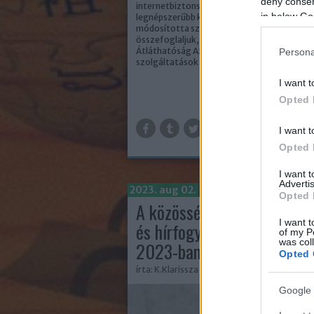
deny consent
internetbiztonság terén, ami miatt az egyik
in below Go
legnépszerűbb közösségi felület, a TikTok i
módosította szabályzatát. Most cikkünkbe
összefoglaljuk, mit is érintenek a változáso
Átláthatóság Az egyik törvény a digitális
Persona
szolgáltatások átláthatóságára és…
I want t
Opted 
TOV
I want t
Opted 
I want 
Advertis
2023. aug 02.
Opted 
A közösségi média posztol
I want t
és hírfogyasztási trendjei
of my P
was col
2023-ban
Opted 
írta:
K.Klarissza
Google 