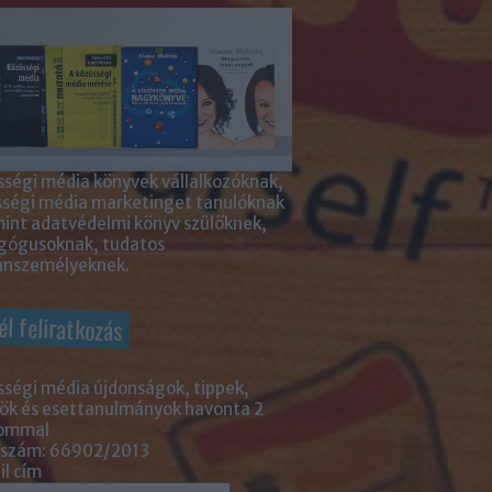
ségi média könyvek vállalkozóknak,
sségi média marketinget tanulóknak
int adatvédelmi könyv szülőknek,
gógusoknak, tudatos
nszemélyeknek.
él feliratkozás
ségi média újdonságok, tippek,
ök és esettanulmányok havonta 2
lommal
 szám: 66902/2013
l cím