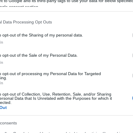
 to Google and its third-party tags to use your data for below specifi
Az adatvezérelt közösségi média stratégia
ogle consent section.
s
jelentőségét nem lehet túlbecsülni! A naprakész
n
Faceb
demográfiai adatok kulcsfontosságúak a
k.
marketingesek számára. A közösségi média tér
l Data Processing Opt Outs
folyamatosan fejlődik – vagy inkább
mondhatjuk, hogy változik, mert sokszor
visszalépésnek éljük meg a módosításokat. És
o opt-out of the Sharing of my personal data.
ezzel…
Magya
In
KREAT
ÁBB
o opt-out of the Sale of my Personal Data.
turiz
TOVÁBB
In
to opt-out of processing my Personal Data for Targeted
ing.
In
ási
2023. ápr 01.
o opt-out of Collection, Use, Retention, Sale, and/or Sharing
ersonal Data that Is Unrelated with the Purposes for which it
Betiltásra kerülhet a TikTok
lected.
Out
az Egyesült Államokban
írta:
K.Klarissza
consents
Nagy