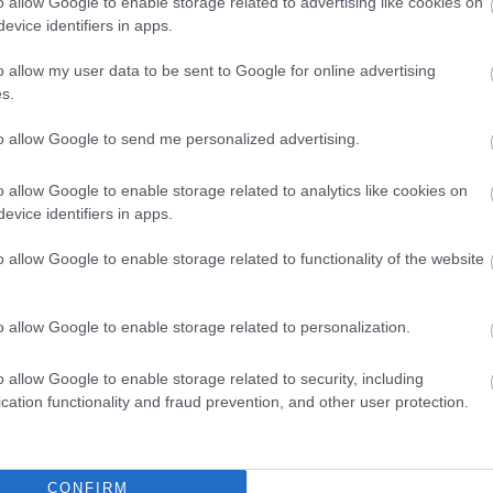
o allow Google to enable storage related to advertising like cookies on
Magy
evice identifiers in apps.
Marke
től 5
o allow my user data to be sent to Google for online advertising
fődíj
s.
díjja
médi
to allow Google to send me personalized advertising.
Így ha
o allow Google to enable storage related to analytics like cookies on
evice identifiers in apps.
ési
o allow Google to enable storage related to functionality of the website
A kínai tulajdonú közösségi média alkalmazást, a
nos
TikTok-ot betilthatják az Egyesült Államokban,
ekes
miután egy kétpárti szenátori csoport új
ára,
törvényjavaslatot terjeszt elő. Az információs és
o allow Google to enable storage related to personalization.
a
kommunikációs technológiát veszélyeztető
biztonsági fenyegetések megjelenésének
korlátozásáról szóló törvény…
o allow Google to enable storage related to security, including
cation functionality and fraud prevention, and other user protection.
ÁBB
Az an
TOVÁBB
termé
CONFIRM