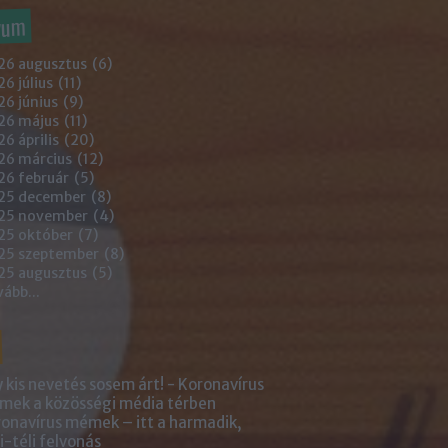
vum
26 augusztus
(
6
)
6 július
(
11
)
6 június
(
9
)
26 május
(
11
)
6 április
(
20
)
26 március
(
12
)
26 február
(
5
)
25 december
(
8
)
25 november
(
4
)
25 október
(
7
)
25 szeptember
(
8
)
25 augusztus
(
5
)
vább
...
 kis nevetés sosem árt! - Koronavírus
ek a közösségi média térben
onavírus mémek – itt a harmadik,
i-téli felvonás