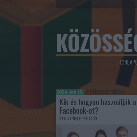
KÖZÖSSÉ
HONLAPU
Címkék
»
felhasználók
2024. jan 15.
Kik és hogyan használják a
Facebook-ot?
írta:
Sáringer Viktória