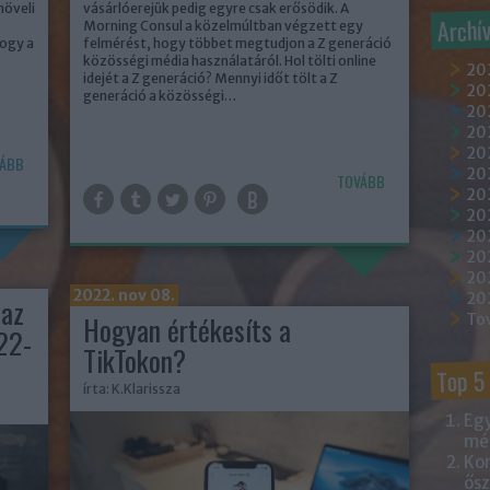
növeli
vásárlóerejük pedig egyre csak erősödik. A
Archí
Morning Consul a közelmúltban végzett egy
hogy a
felmérést, hogy többet megtudjon a Z generáció
közösségi média használatáról. Hol tölti online
20
idejét a Z generáció? Mennyi időt tölt a Z
202
generáció a közösségi…
202
20
202
ÁBB
20
TOVÁBB
20
20
20
20
20
2022. nov 08.
20
 az
Hogyan értékesíts a
To
22-
TikTokon?
Top 5
írta:
K.Klarissza
Egy
mém
Kor
ősz