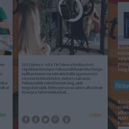
Közös
közö
valam
peda
len
2023 június 6-tól a TikTokon a kiválasztott
magá
régiókban bizonyos felhasználóknak lehetősége
es
nyílik prémium tartalmakból álló úgynevezett
sorozatok készítésére, melyet csak azon
Hírlev
tikai
felhasználók tekinthetnek meg, akik
dik el
megvásárolják. Ehhez persze az adott alkotónak
bizonyos feltételekkel kell…
Közös
trükk
alka
ÁBB
TOVÁBB
NAIH
E-mai