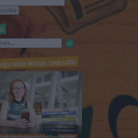
és
ségi média oktatás, tanácsadás
tnéd hirdetéseidet jobban kezelni,