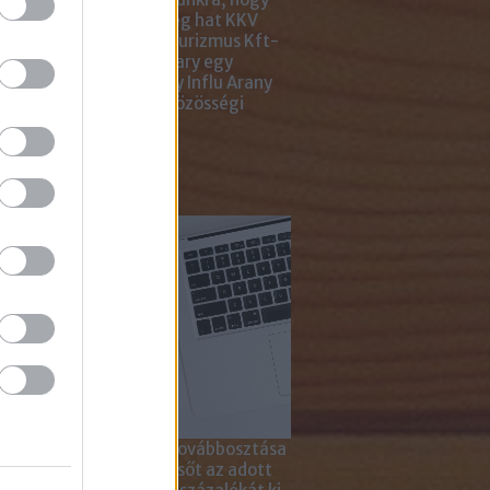
ar Marketing Szövetség hat KKV
ting Gyémánt Díjjal, Turizmus Kft-
 díjjal, az Internet Hungary egy
jal, a KREATÍV pedig egy Influ Arany
l tüntette ki cégünket közösségi
a kampányaiért.
sználd cikkeinket...
yagok linkkel történő továbbosztása
szetesen lehetséges, sőt az adott