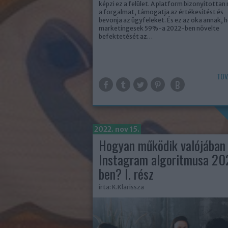
képzi ez a felület. A platform bizonyítottan 
a forgalmat, támogatja az értékesítést és
bevonja az ügyfeleket. És ez az oka annak, 
marketingesek 59%-a 2022-ben növelte
befektetését az…
TOV
2022. nov 15.
Hogyan működik valójában
Instagram algoritmusa 20
ben? I. rész
írta:
K.Klarissza