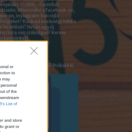
nyeidet 10.000,- Forintból
zselni, kihasználni a Facebook-on,
be-on, Instagram-ban rejlő
tőségeket? Kiadnád közösségi média
ai kezelését? Netán egy új
lmazásra van szükséged?
Keress
an bennünket!
ot
tnél velünk beszélgetni? Próbáld ki
sonal or
enger Chatbotunkat!
ection to
ou may
 personal
out of the
 downstream
B’s List of
er and store
to grant or