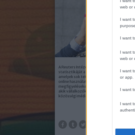
I want t
web or d
I want t
purpose
I want 
I want t
web or d
A Reuters Intézet közzétette éves áttekint
I want t
statisztikáját a hírfogyasztási trendekről,
amelyek sok tekintetben tükrözik az általá
or app.
online használati szokásokat. A jelentés érd
megfigyeléseket tartalmaz mindazok szám
I want t
akik vállalkozóként napi szinten használják 
közösségi médiát. A…
I want t
authenti
TOV