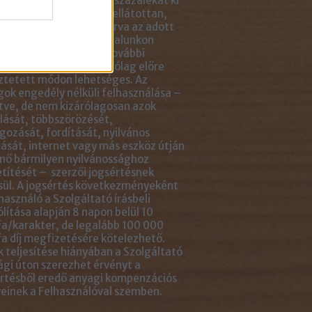
ikkben lévő tartalom 5 százalékát ki
solhatod idézőjelekkel ellátottan,
tlenül mellé- vagy aláírva az adott
ejegyzés linkjét. Az oldalunkon
ható anyagok minden további
sználása azonban kizárólag előre
ztetett módon lehetséges. Az
ok engedély nélküli felhasználása –
tve, de nem kizárólagosan azok
ását, többszörözését,
gozását, fordítását, nyilvános
ását, internet vagy más eszköz útján
nő bármilyen nyilvánossághoz
títését – szerzői jogsértésnek
ül. A jogsértés következményeként
használó a Szolgáltató írásbeli
ólítása alapján 8 napon belül 10
a/karakter, de legalább 100 000
a díj megfizetésére kötelezhető.
 teljesítése hiányában a Szolgáltató
ági úton szerezhet érvényt a
rtésből eredő anyagi kompenzációs
einek a Felhasználóval szemben.