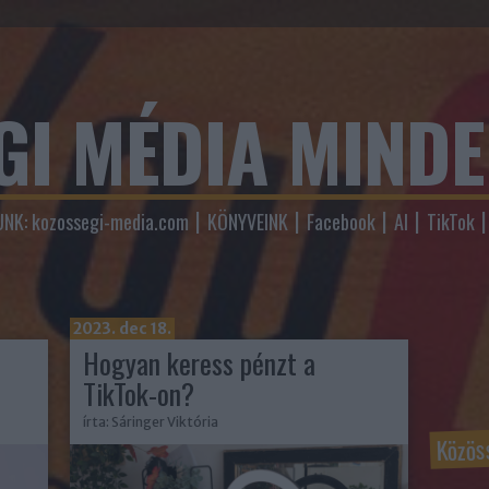
GI MÉDIA MIND
NK: kozossegi-media.com
KÖNYVEINK
Facebook
AI
TikTok
2023. dec 18.
Hogyan keress pénzt a
TikTok-on?
írta:
Sáringer Viktória
Közös