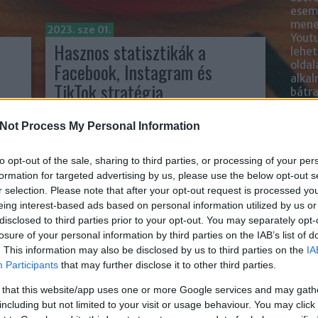
esemé
mened
2023. sze 01.
Youtu
Hasznos statisztikák a
lehe
Facebook, Instagram és
oldal
alka
TikTok stratégia
bátr
kidolgozásához!
Not Process My Personal Information
Chatb
írta:
Sáringer Viktória
Szere
to opt-out of the sale, sharing to third parties, or processing of your per
Mess
formation for targeted advertising by us, please use the below opt-out s
r selection. Please note that after your opt-out request is processed y
eing interest-based ads based on personal information utilized by us or
disclosed to third parties prior to your opt-out. You may separately opt-
losure of your personal information by third parties on the IAB’s list of
. This information may also be disclosed by us to third parties on the
IA
Participants
that may further disclose it to other third parties.
 that this website/app uses one or more Google services and may gath
including but not limited to your visit or usage behaviour. You may click 