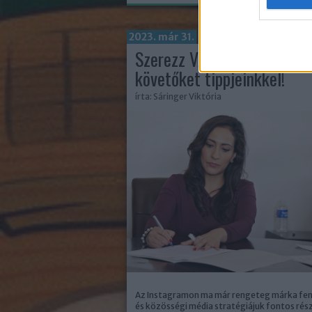
2023. már 31.
Szerezz VALÓDI Instagram
követőket tippjeinkkel!
írta:
Sáringer Viktória
Az Instagramon ma már rengeteg márka fen
és közösségi média stratégiájuk fontos rés