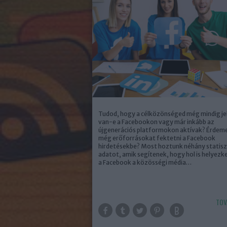
Tudod, hogy a célközönséged még mindig je
van-e a Facebookon vagy már inkább az
újgenerációs platformokon aktívak? Érdem
még erőforrásokat fektetni a Facebook
hirdetésekbe? Most hoztunk néhány statisz
adatot, amik segítenek, hogy hol is helyezke
a Facebook a közösségi média…
TOV