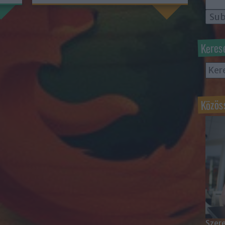
Keres
Közös
Szere