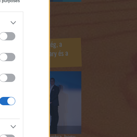
ed purposes
ook oldaldoboz
r Marketing Szövetség, a
ÍV, az Internet Hungary és a
mus szakma díjai
 megtiszteltetés számunkra, hogy