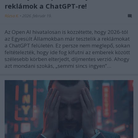
reklámok a ChatGPT-re!
Rózsa K.
•
2026. február 19.
Az Open AI hivatalosan is közzétette, hogy 2026-tól
az Egyesült Államokban már tesztelik a reklámokat
a ChatGPT felületén. Ez persze nem meglepő, sokan
feltételezték, hogy ide fog kifutni az emberek között
szélesebb körben elterjedt, díjmentes verzió. Ahogy
azt mondani szokás, „semmi sincs ingyen”…