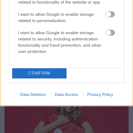
reklámokban?
related to functionality of the website or app.
Sáringer Viktória
•
2025. július 25.
I want to allow Google to enable storage
related to personalization.
Napjainkra a reklámok mennyisége és elhelyezési
I want to allow Google to enable storage
lehetősége drasztikusan megnőtt, ami ellenállást
related to security, including authentication
váltott ki az emberekből. Reklámok az út melletti
functionality and fraud prevention, and other
plakátokon, az újságban, a közösségi oldalakon, a
user protection.
televízióban és a rádióban… Szinte mindenhonnan
ömlik ránk az információ és minden márka akar
tőlünk…
CONFIRM
Data Deletion
Data Access
Privacy Policy