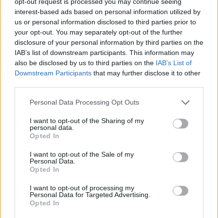
opt-out request is processed you may continue seeing
interest-based ads based on personal information utilized by
us or personal information disclosed to third parties prior to
your opt-out. You may separately opt-out of the further
disclosure of your personal information by third parties on the
IAB’s list of downstream participants. This information may
also be disclosed by us to third parties on the
IAB’s List of
Downstream Participants
that may further disclose it to other
third parties.
Please note that this website/app uses one or more Google
Personal Data Processing Opt Outs
services and may gather and store information including but
not limited to your visit or usage behaviour. You may click to
I want to opt-out of the Sharing of my
personal data.
Lead generálás a Meta felületein?
grant or deny consent to Google and its third-party tags to
Opted In
use your data for below specified purposes in below Google
Szerezz VALÓDI érdeklődőket!
consent section.
I want to opt-out of the Sale of my
Personal Data.
Sáringer Viktória
•
2025. október 22.
Opted In
I want to opt-out of processing my
Egy elemzés szerint a Metán megvalósuló
Personal Data for Targeted Advertising.
érdeklődőkeresési kampányok átlagos konverziós
Opted In
rátája 8,78% volt az iparágak között. Ez azt jelenti,