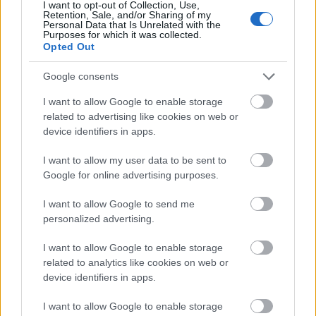
hogy a kitöltések aránya viszonylag jó, így ha jól
I want to opt-out of Collection, Use,
Retention, Sale, and/or Sharing of my
optimalizálod a hirdetést, akkor költséghatékony
Personal Data that Is Unrelated with the
Purposes for which it was collected.
módon szerezhetsz releváns, valódi érdeklődőket.
Opted Out
No, de…
Google consents
I want to allow Google to enable storage
related to advertising like cookies on web or
device identifiers in apps.
I want to allow my user data to be sent to
Google for online advertising purposes.
I want to allow Google to send me
personalized advertising.
I want to allow Google to enable storage
related to analytics like cookies on web or
device identifiers in apps.
Bíznak még az emberek a
I want to allow Google to enable storage