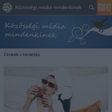
Közösségi média mindenkinek
Címkék
»
hirdetés