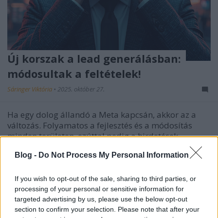
Új korszak a lead generálásban:
módosultak a feltételek!
Sáringer Viktória
•
2025. október 27.
Ha egy dolog állandó a Meta kapcsán, akkor az a
változás. Folyamatos a fejlesztés és a módosítás
minden területen, ezúttal pedig a hirdetések
kapcsán szigorodtak a szabályok. A lead
Blog -
Do Not Process My Personal Information
generálására, vagyis érdeklődők keresésére
koncentráló hirdetések fontos és hasznos eszközei
lehetnek a digitális…
If you wish to opt-out of the sale, sharing to third parties, or
processing of your personal or sensitive information for
targeted advertising by us, please use the below opt-out
section to confirm your selection. Please note that after your