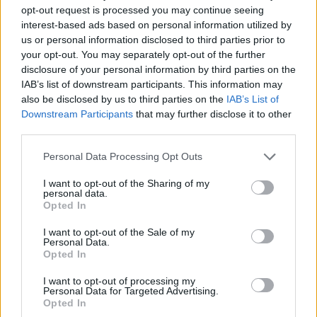
opt-out request is processed you may continue seeing
interest-based ads based on personal information utilized by
us or personal information disclosed to third parties prior to
your opt-out. You may separately opt-out of the further
disclosure of your personal information by third parties on the
IAB’s list of downstream participants. This information may
also be disclosed by us to third parties on the
IAB’s List of
Downstream Participants
that may further disclose it to other
third parties.
Please note that this website/app uses one or more Google
Personal Data Processing Opt Outs
services and may gather and store information including but
not limited to your visit or usage behaviour. You may click to
I want to opt-out of the Sharing of my
personal data.
grant or deny consent to Google and its third-party tags to
Opted In
use your data for below specified purposes in below Google
5 dolog, amivel javíthatod a jövő évi
consent section.
I want to opt-out of the Sale of my
Personal Data.
marketingstratégiád
Opted In
petrapenovac
•
2020. október 19.
I want to opt-out of processing my
Personal Data for Targeted Advertising.
Opted In
Abban talán minden marketingszakember egyetért,