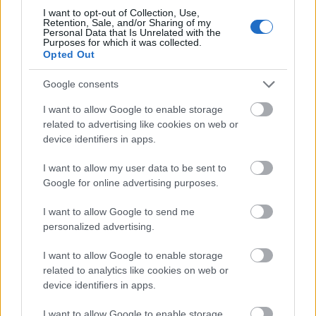
hogy a munka nagy részét – különösen mostanában
I want to opt-out of Collection, Use,
Retention, Sale, and/or Sharing of my
– azt teszi ki, hogy megtanulunk alkalmazkodni az új
Personal Data that Is Unrelated with the
és kiszámíthatatlan eseményekhez, a változásokhoz.
Purposes for which it was collected.
Opted Out
A digitális világban percek alatt megváltozhat
bármi, így nem árt rugalmasnak lenni. Bár még
Google consents
van…
I want to allow Google to enable storage
related to advertising like cookies on web or
device identifiers in apps.
I want to allow my user data to be sent to
Google for online advertising purposes.
I want to allow Google to send me
personalized advertising.
I want to allow Google to enable storage
related to analytics like cookies on web or
device identifiers in apps.
I want to allow Google to enable storage