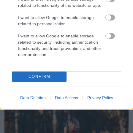
related to functionality of the website or app.
A legújabb KREATÍV Insta trendek!
I want to allow Google to enable storage
Sáringer Viktória
•
2020. szeptember 24.
related to personalization.
Te is mindig új módszereken, technikákon töröd a
I want to allow Google to enable storage
fejed, hogy kicsit megfűszerezd közösségi média
related to security, including authentication
kommunikációdat? Szeretnéd, ha posztjaid
functionality and fraud prevention, and other
kitűnnének a tömegből, érdekesek és ötletesek
user protection.
lennének? Az egyik legjobb lehetőséget az Instagram
Sztorik rejtik, hogy szabadjára engedd fantáziád és
kiéld…
CONFIRM
Data Deletion
Data Access
Privacy Policy