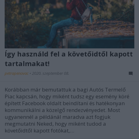
Így használd fel a követőidtől kapott
tartalmakat!
petrapenovac
•
2020. szeptember 08.
Korábban már bemutattuk a bagi Autós Termelő
Piac kapcsán, hogy miként tudsz egy esemény köré
épített Facebook oldalt beindítani és hatékonyan
kommunikálni a közelgő rendezvényedet. Most
ugyanennél a példánál maradva azt fogjuk
megmutatni Neked, hogy miként tudod a
követőidtől kapott fotókat,…