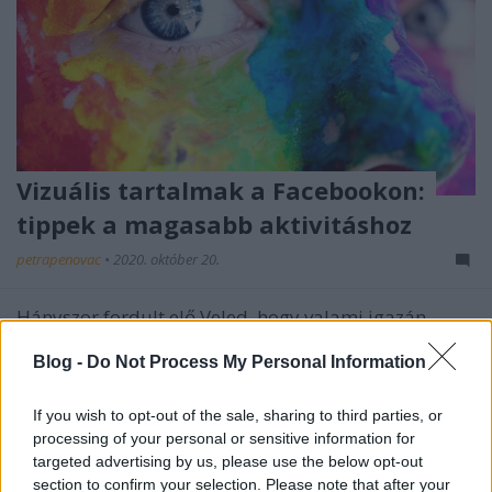
Vizuális tartalmak a Facebookon:
tippek a magasabb aktivitáshoz
petrapenovac
•
2020. október 20.
Hányszor fordult elő Veled, hogy valami igazán
kiemelkedő posztra kaptad fel a fejed, amit egy cég
Blog -
Do Not Process My Personal Information
tett közzé, miközben a Facebookot görgetted? Ugye,
hogy nem túl sokszor? Nem is csoda, hiszen 2018-
ban Mark Zuckerberg bejelentette, hogy az
If you wish to opt-out of the sale, sharing to third parties, or
algoritmus a fontos interakciókat fogja előtérbe
processing of your personal or sensitive information for
helyezni,…
targeted advertising by us, please use the below opt-out
section to confirm your selection. Please note that after your