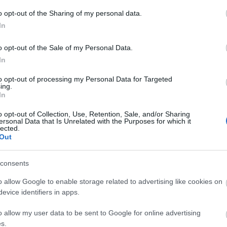
dedikálás aMillenárison a XXIII. Budapesti
Faceb
rá,
Nemzetközi Könyvfesztiválon április 22-én
o opt-out of the Sharing of my personal data.
t is.
(pénteken)! 17 óra Szabó Magda terem -
In
a a
előadásHatékony FB marketing a gyakorlatban 18
n
óra Athenaeum standnál dedikálás
o opt-out of the Sale of my Personal Data.
Magya
In
KREAT
TOVÁBB
to opt-out of processing my Personal Data for Targeted
ÁBB
turiz
ing.
In
o opt-out of Collection, Use, Retention, Sale, and/or Sharing
ersonal Data that Is Unrelated with the Purposes for which it
lected.
Out
consents
o allow Google to enable storage related to advertising like cookies on
evice identifiers in apps.
Nagy
o allow my user data to be sent to Google for online advertising
Magy
s.