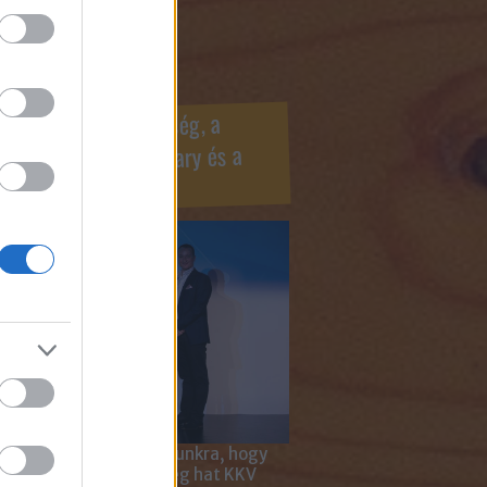
ook oldaldoboz
r Marketing Szövetség, a
ÍV, az Internet Hungary és a
mus szakma díjai
 megtiszteltetés számunkra, hogy
ar Marketing Szövetség hat KKV