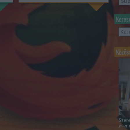
Keres
Közös
Szere
esemé