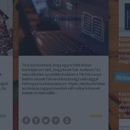
Közös
közö
valam
peda
magá
Te is észrevetted, hogy egyre több könyv
borítóján ott virít, hogy BookTok-kedvenc? Ez
ék
nem véletlen: az utóbbi években a TikTok (azon
Hírlev
belül is a BookTok nevű közösség) valósággal
lagót
felforgatta a könyvpiacot. Olyan, mintha hirtelen
, ha
az olvasás nagyon menővé vált volna: könyvek
kelnek el több millió…
Közös
trükk
alka
NAIH
ÁBB
TOVÁBB
E-mai