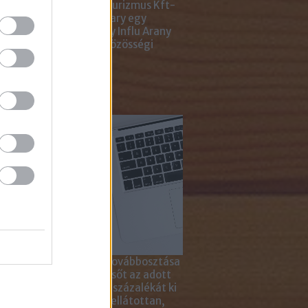
ting Gyémánt Díjjal, Turizmus Kft-
 díjjal, az Internet Hungary egy
jal, a KREATÍV pedig egy Influ Arany
l tüntette ki cégünket közösségi
a kampányaiért.
sználd cikkeinket...
yagok linkkel történő továbbosztása
szetesen lehetséges, sőt az adott
ikkben lévő tartalom 5 százalékát ki
solhatod idézőjelekkel ellátottan,