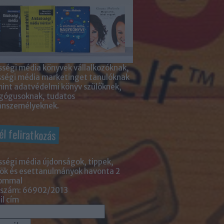
ségi média könyvek vállalkozóknak,
sségi média marketinget tanulóknak
int adatvédelmi könyv szülőknek,
gógusoknak, tudatos
nszemélyeknek.
él feliratkozás
ségi média újdonságok, tippek,
ök és esettanulmányok havonta 2
lommal
 szám: 66902/2013
l cím