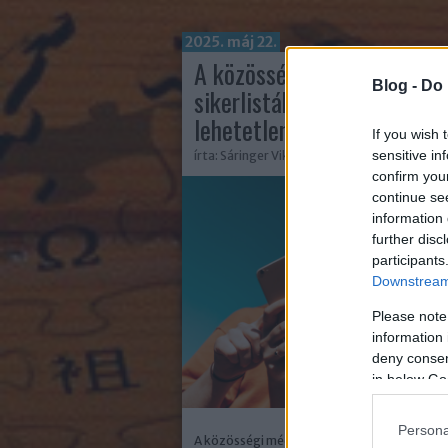
2025. máj 22.
A közösségi médiával a
Blog -
Do 
sikerlisták élére? Nem
lehetetlen!
If you wish 
sensitive in
írta:
Sáringer Viktória
confirm you
continue se
information 
further disc
participants
Downstream 
Please note
information 
deny consent
in below Go
Persona
A közösségi média már mindennapivá vált,