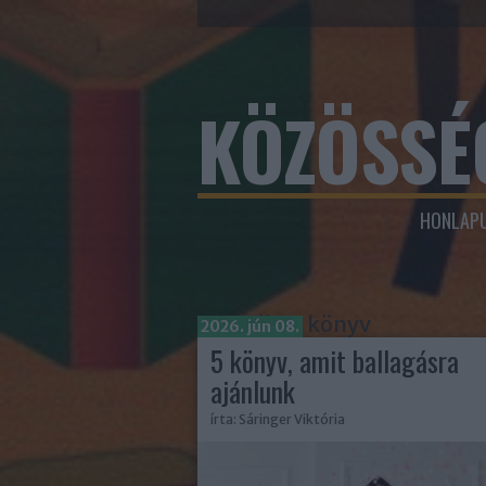
KÖZÖSSÉ
HONLAPU
Címkék
»
könyv
2026. jún 08.
5 könyv, amit ballagásra
ajánlunk
írta:
Sáringer Viktória