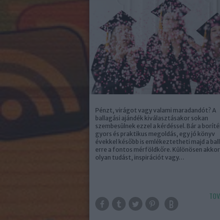
Pénzt, virágot vagy valami maradandót? A
ballagási ajándék kiválasztásakor sokan
szembesülnek ezzel a kérdéssel. Bár a borít
gyors és praktikus megoldás, egy jó könyv
évekkel később is emlékeztetheti majd a bal
erre a fontos mérföldkőre. Különösen akkor
olyan tudást, inspirációt vagy…
TOV