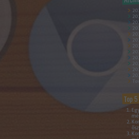
20
202
202
20
202
20
20
20
20
20
20
20
To
Top 5
Egy
mém
Kor
ősz
Kor