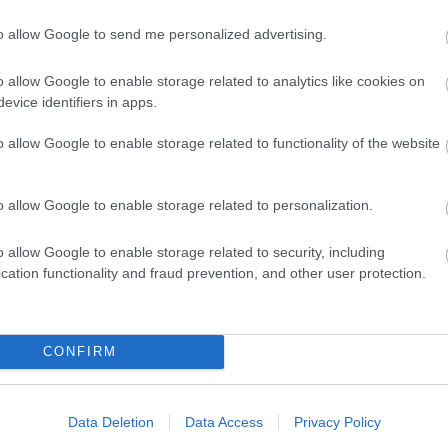
Marke
től 5
to allow Google to send me personalized advertising.
fődíj
díjja
o allow Google to enable storage related to analytics like cookies on
médi
evice identifiers in apps.
Így ha
o allow Google to enable storage related to functionality of the website
o allow Google to enable storage related to personalization.
o allow Google to enable storage related to security, including
cation functionality and fraud prevention, and other user protection.
CONFIRM
Az an
termé
blogc
Data Deletion
Data Access
Privacy Policy
is má