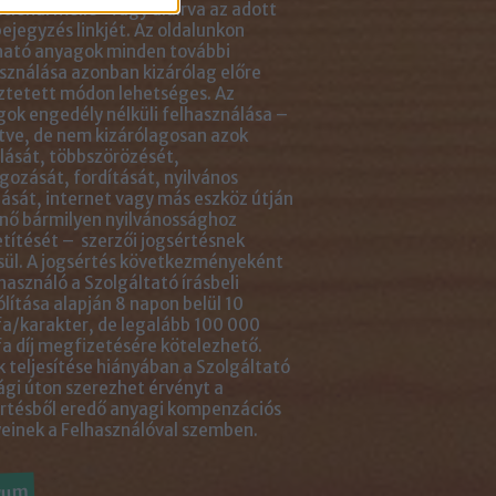
tlenül mellé- vagy aláírva az adott
ejegyzés linkjét. Az oldalunkon
ható anyagok minden további
sználása azonban kizárólag előre
ztetett módon lehetséges. Az
ok engedély nélküli felhasználása –
tve, de nem kizárólagosan azok
ását, többszörözését,
gozását, fordítását, nyilvános
ását, internet vagy más eszköz útján
nő bármilyen nyilvánossághoz
títését – szerzői jogsértésnek
ül. A jogsértés következményeként
használó a Szolgáltató írásbeli
ólítása alapján 8 napon belül 10
a/karakter, de legalább 100 000
a díj megfizetésére kötelezhető.
 teljesítése hiányában a Szolgáltató
ági úton szerezhet érvényt a
rtésből eredő anyagi kompenzációs
einek a Felhasználóval szemben.
vum