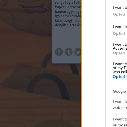
rengeteg a felhasználó és nem csupán a
kapcsolattartás eszközeként tekinthetünk 
I want t
hanem egy nagyszerű marketing csatornakén
Opted 
Így nem is csoda, hogy azt is megváltoztatt
közösségi média tér, a vállalkozások hogya
dobják piacra és értékesítik…
I want t
Opted 
I want 
TOV
Advertis
Opted 
I want t
of my P
was col
Opted 
Google 
I want t
web or d
I want t
purpose