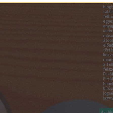
közve
blogb
talál
felha
egye
anyag
ideér
másol
átdol
előad
törté
közve
minős
a Fel
felsz
Ft+áf
Ft+áf
Ennek
bírós
jogsé
igény
Archí