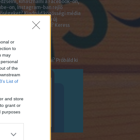
zselni, kihasználni a Facebook-on,
be-on, Instagram-ban rejlő
tőségeket? Kiadnád közösségi média
ai kezelését? Netán egy új
lmazásra van szükséged?
Keress
an bennünket!
sonal or
ot
ection to
ou may
tnél velünk beszélgetni? Próbáld ki
 personal
enger Chatbotunkat!
out of the
 downstream
B’s List of
er and store
to grant or
ed purposes