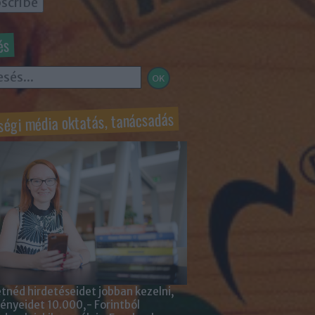
és
ségi média oktatás, tanácsadás
tnéd hirdetéseidet jobban kezelni,
nyeidet 10.000,- Forintból