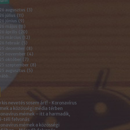
26 augusztus
(
3
)
6 július
(
11
)
6 június
(
9
)
26 május
(
11
)
6 április
(
20
)
26 március
(
12
)
26 február
(
5
)
25 december
(
8
)
25 november
(
4
)
25 október
(
7
)
25 szeptember
(
8
)
25 augusztus
(
5
)
vább
...
 kis nevetés sosem árt! - Koronavírus
ek a közösségi média térben
onavírus mémek – itt a harmadik,
i-téli felvonás
onavírus mémek a közösségi