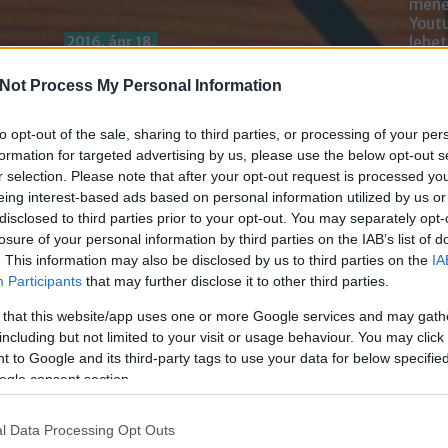
mened
Youtu
2016. ápr 18.
lehe
oldal
Előadás és dedikálás a XXIII.
alka
Not Process My Personal Information
Budapesti Nemzetközi
bátr
Könyvfesztiválon
to opt-out of the sale, sharing to third parties, or processing of your per
Chatb
formation for targeted advertising by us, please use the below opt-out s
írta:
Klausz.Melinda
r selection. Please note that after your opt-out request is processed y
Szere
eing interest-based ads based on personal information utilized by us or
Mess
disclosed to third parties prior to your opt-out. You may separately opt-
losure of your personal information by third parties on the IAB’s list of
. This information may also be disclosed by us to third parties on the
IA
Participants
that may further disclose it to other third parties.
 that this website/app uses one or more Google services and may gath
including but not limited to your visit or usage behaviour. You may click 
 to Google and its third-party tags to use your data for below specifi
ogle consent section.
l Data Processing Opt Outs
A KÖZÖSSÉGI MÉDIA NAGYKÖNYVE előadás és