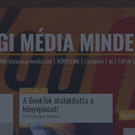
GI MÉDIA MIND
NK: kozossegi-media.com
KÖNYVEINK
Facebook
AI
TikTok
2025. jún 02.
A BookTok átalakította a
könyvpiacot!
Közös
írta:
Sáringer Viktória