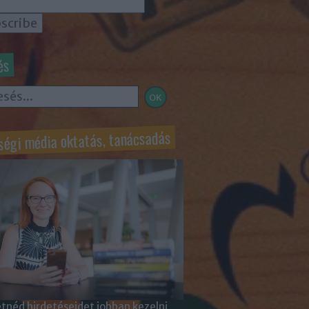
és
ségi média oktatás, tanácsadás
tnéd hirdetéseidet jobban kezelni,