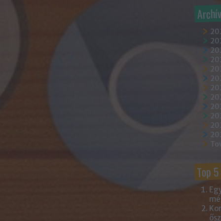
Archí
20
202
202
20
202
20
20
20
20
20
20
20
To
Top 5
Egy
mém
Kor
ősz