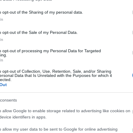
o opt-out of the Sharing of my personal data.
Faceb
In
o opt-out of the Sale of my Personal Data.
In
Magya
KREAT
to opt-out of processing my Personal Data for Targeted
ing.
turiz
In
o opt-out of Collection, Use, Retention, Sale, and/or Sharing
ersonal Data that Is Unrelated with the Purposes for which it
lected.
Out
consents
o allow Google to enable storage related to advertising like cookies on
evice identifiers in apps.
o allow my user data to be sent to Google for online advertising
Nagy