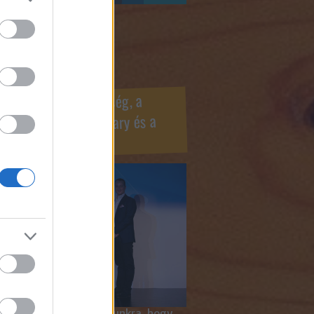
ook oldaldoboz
r Marketing Szövetség, a
ÍV, az Internet Hungary és a
mus szakma díjai
 megtiszteltetés számunkra, hogy