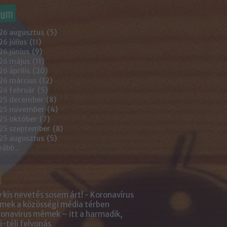
vum
26 augusztus
(
5
)
6 július
(
11
)
6 június
(
9
)
26 május
(
11
)
6 április
(
20
)
26 március
(
12
)
26 február
(
5
)
25 december
(
8
)
25 november
(
4
)
25 október
(
7
)
25 szeptember
(
8
)
25 augusztus
(
5
)
vább
...
 kis nevetés sosem árt! - Koronavírus
ek a közösségi média térben
onavírus mémek – itt a harmadik,
i-téli felvonás