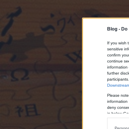
Blog -
Do 
If you wish 
sensitive in
confirm you
continue se
information 
further disc
participants
Downstream 
Please note
information 
deny consent
in below Go
Persona