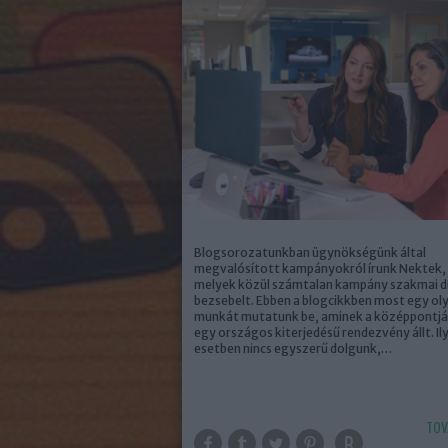
Blogsorozatunkban ügynökségünk által
megvalósított kampányokról írunk Nektek,
melyek közül számtalan kampány szakmai díj
bezsebelt. Ebben a blogcikkben most egy ol
munkát mutatunk be, aminek a középpontj
egy országos kiterjedésű rendezvény állt. Il
esetben nincs egyszerű dolgunk,…
TOV