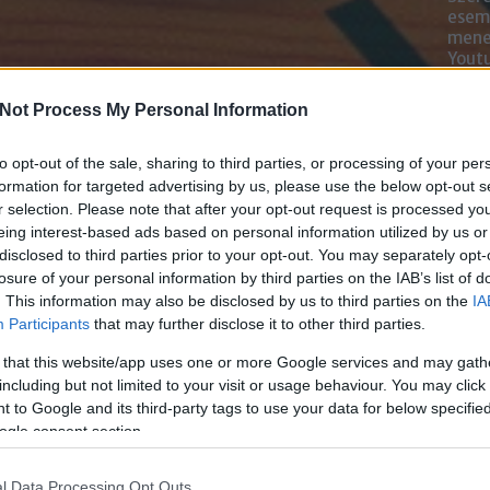
esemé
mened
Youtu
lehe
oldal
Not Process My Personal Information
alka
bátr
to opt-out of the sale, sharing to third parties, or processing of your per
formation for targeted advertising by us, please use the below opt-out s
Chatb
r selection. Please note that after your opt-out request is processed y
eing interest-based ads based on personal information utilized by us or
Szere
disclosed to third parties prior to your opt-out. You may separately opt-
Mess
losure of your personal information by third parties on the IAB’s list of
. This information may also be disclosed by us to third parties on the
IA
Participants
that may further disclose it to other third parties.
 that this website/app uses one or more Google services and may gath
including but not limited to your visit or usage behaviour. You may click 
 to Google and its third-party tags to use your data for below specifi
ogle consent section.
l Data Processing Opt Outs