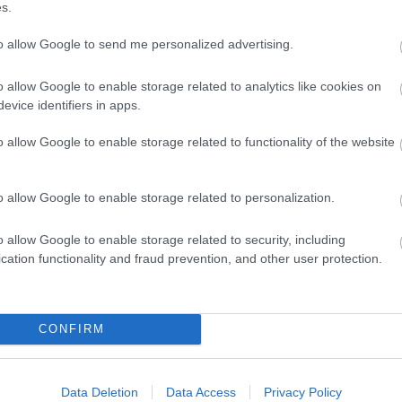
s.
Magy
Marke
to allow Google to send me personalized advertising.
től 5
fődíj
díjja
o allow Google to enable storage related to analytics like cookies on
médi
evice identifiers in apps.
o allow Google to enable storage related to functionality of the website
Így ha
o allow Google to enable storage related to personalization.
o allow Google to enable storage related to security, including
cation functionality and fraud prevention, and other user protection.
CONFIRM
Az an
termé
Data Deletion
Data Access
Privacy Policy