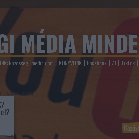
GI MÉDIA MIND
NK: kozossegi-media.com
KÖNYVEINK
Facebook
AI
TikTok
ia_esemény
gy
zel?
Közös