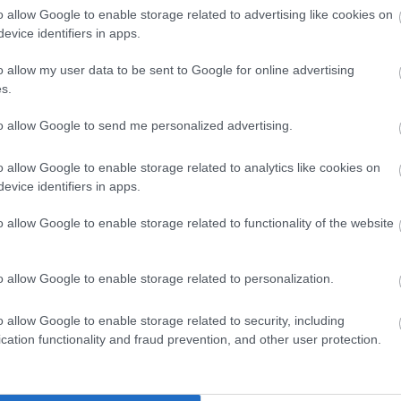
o allow Google to enable storage related to advertising like cookies on
Magy
Marke
evice identifiers in apps.
től 5
fődíj
o allow my user data to be sent to Google for online advertising
díjja
s.
médi
to allow Google to send me personalized advertising.
Így ha
o allow Google to enable storage related to analytics like cookies on
evice identifiers in apps.
Nem titok, hogy az üzleti lehetőségek
kák
folyamatosan bővülnek az Instagramon. Az
o allow Google to enable storage related to functionality of the website
Instagram 1 milliárd aktív havi felhasználójának
. Ha
körülbelül 90%-a követ üzleti fiókot a
a
platformon, és összesen több mint 200 millió
nem
üzleti fiók létezik. Ha azonban nem vagy híres,
o allow Google to enable storage related to personalization.
nagyon nehéz kemény munka nélkül…
o allow Google to enable storage related to security, including
cation functionality and fraud prevention, and other user protection.
ÁBB
TOVÁBB
Az an
termé