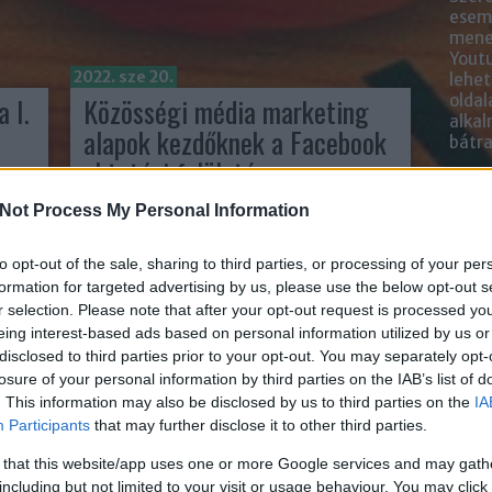
esemé
mened
Youtu
2022. sze 20.
lehe
 I.
Közösségi média marketing
oldal
alka
alapok kezdőknek a Facebook
bátr
oktatási felületén
Chatb
írta:
Lőrincze Bernadett Georgina
Not Process My Personal Information
Szere
to opt-out of the sale, sharing to third parties, or processing of your per
Mess
formation for targeted advertising by us, please use the below opt-out s
r selection. Please note that after your opt-out request is processed y
eing interest-based ads based on personal information utilized by us or
disclosed to third parties prior to your opt-out. You may separately opt-
losure of your personal information by third parties on the IAB’s list of
. This information may also be disclosed by us to third parties on the
IA
Participants
that may further disclose it to other third parties.
 that this website/app uses one or more Google services and may gath
including but not limited to your visit or usage behaviour. You may click 