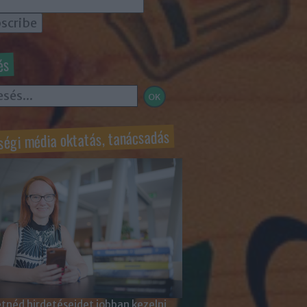
és
ségi média oktatás, tanácsadás
tnéd hirdetéseidet jobban kezelni,