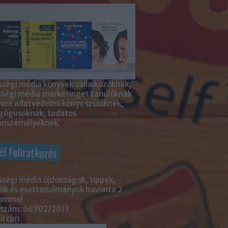
ségi média könyvek vállalkozóknak,
sségi média marketinget tanulóknak
int adatvédelmi könyv szülőknek,
gógusoknak, tudatos
nszemélyeknek.
él feliratkozás
ségi média újdonságok, tippek,
ök és esettanulmányok havonta 2
lommal
 szám: 66902/2013
l cím