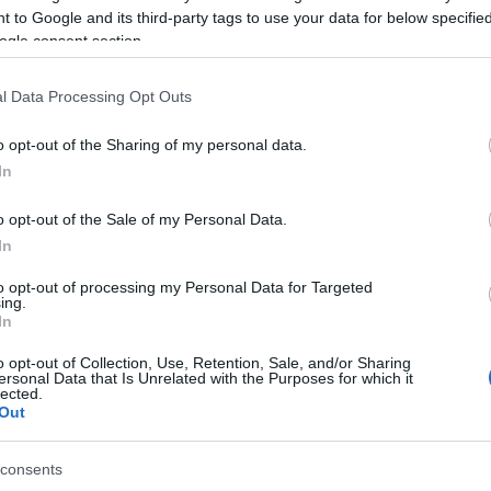
an és
 to Google and its third-party tags to use your data for below specifi
Szeretnél képbe kerülni a social media fortélyaival
íteni
ogle consent section.
induló vállalkozásod számára? Jelen akarsz lenni
óban
Faceb
cégeddel az online térben, de még nem tudod,
hogyan fogj hozzá? Esetleg marketing
tanulmányokat folytatsz, és szívesen képeznéd
l Data Processing Opt Outs
magad? Ha bármelyik kérdésre igennel feleltél,
ezt a cikket…
o opt-out of the Sharing of my personal data.
Magya
In
KREAT
ÁBB
TOVÁBB
turiz
o opt-out of the Sale of my Personal Data.
In
to opt-out of processing my Personal Data for Targeted
ing.
ng
In
2022. aug 23.
5 tipp az első 1000 Instagram
o opt-out of Collection, Use, Retention, Sale, and/or Sharing
ersonal Data that Is Unrelated with the Purposes for which it
követő megszerzéséhez
lected.
Out
írta:
K.Klarissza
consents
Nagy