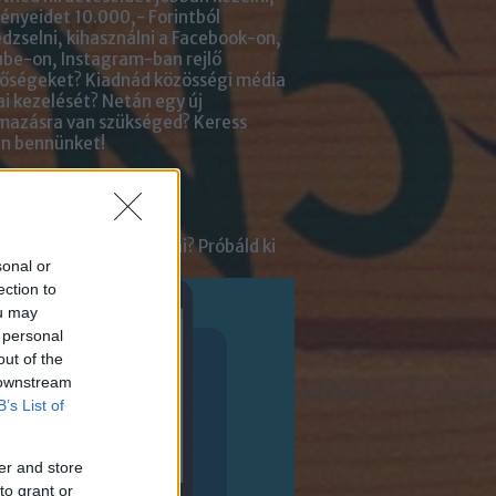
nyeidet 10.000,- Forintból
zselni, kihasználni a Facebook-on,
be-on, Instagram-ban rejlő
tőségeket? Kiadnád közösségi média
ai kezelését? Netán egy új
lmazásra van szükséged?
Keress
an bennünket!
ot
tnél velünk beszélgetni? Próbáld ki
sonal or
enger Chatbotunkat!
ection to
ou may
 personal
out of the
 downstream
B’s List of
er and store
to grant or