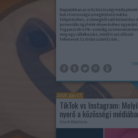
Napjainkban az erős közösségi média jelenlé
kulcsfontosságú a megbízható márka
felépítéséhez, a tömegből való kitűnéshez é
potenciális ügyfelek elnyeréséhez egyaránt
fogyasztók 43%-a mindig az interneten ke
meg egy vállalkozást, mielőtt azt először
felkeresné. Ez óriási szám! És bár…
TOV
2021. jún 17.
TikTok vs Instagram: Melyi
nyerő a közösségi médiába
írta:
K.Klarissza