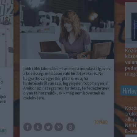
Közös
közö
valam
peda
Jobb több lábon állni – Ismered a mondást? Igaz ez
magá
a közösségi médiában való hirdetésekre is. Ne
.
hagyatkozz egyetlen platformra, ha
od
hirdetésekről van szó, legyél jelen több helyen is!
,
Hírlev
Amikor az Instagramon hirdetsz, felfedezhetnek
olyan felhasználók, akik még nem követnek és
ájuk
cselekvésre…
vető
Közös
trükk
alka
TOVÁBB
NAIH
ÁBB
E-mai