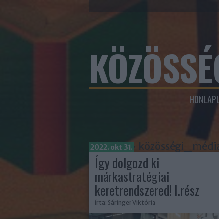
KÖZÖSSÉ
HONLAPU
Címkék
»
közösségi_médi
2022. okt 31.
Így dolgozd ki
márkastratégiai
keretrendszered! I.rész
írta:
Sáringer Viktória