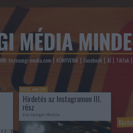
GI MÉDIA MIND
NK: kozossegi-media.com
KÖNYVEINK
Facebook
AI
TikTok
a_marketing
2022. okt 30.
Hirdetés az Instagramon III.
rész
írta:
Sáringer Viktória
Közös