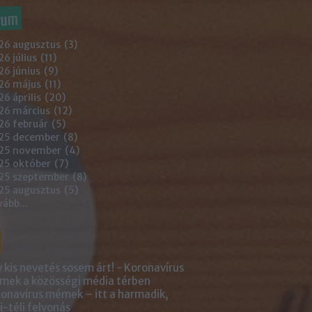
vum
26 augusztus
(
3
)
6 július
(
11
)
6 június
(
9
)
26 május
(
11
)
6 április
(
20
)
26 március
(
12
)
26 február
(
5
)
25 december
(
8
)
25 november
(
4
)
25 október
(
7
)
25 szeptember
(
8
)
25 augusztus
(
5
)
vább
...
 kis nevetés sosem árt! - Koronavírus
ek a közösségi média térben
onavírus mémek – itt a harmadik,
i-téli felvonás