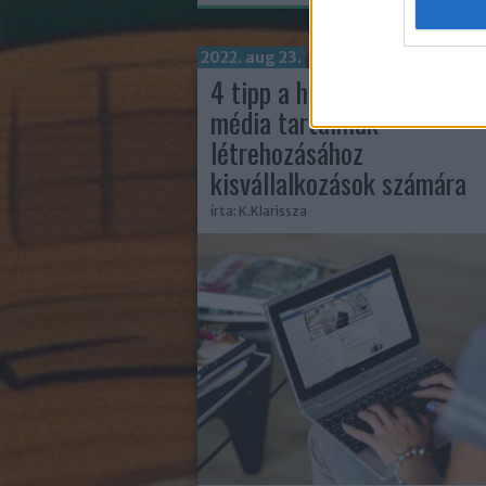
2022. aug 23.
4 tipp a hatékony közösség
média tartalmak
létrehozásához
kisvállalkozások számára
írta:
K.Klarissza