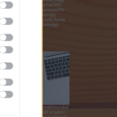
ar Marketing Szövetség hat KKV
ting Gyémánt Díjjal, Turizmus Kft-
 díjjal, az Internet Hungary egy
jal, a KREATÍV pedig egy Influ Arany
l tüntette ki cégünket közösségi
a kampányaiért.
sználd cikkeinket...
yagok linkkel történő továbbosztása
szetesen lehetséges, sőt az adott