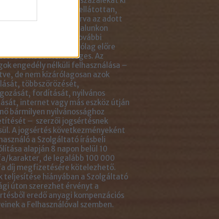
ikkben lévő tartalom 5 százalékát ki
solhatod idézőjelekkel ellátottan,
tlenül mellé- vagy aláírva az adott
ejegyzés linkjét. Az oldalunkon
ható anyagok minden további
sználása azonban kizárólag előre
ztetett módon lehetséges. Az
ok engedély nélküli felhasználása –
tve, de nem kizárólagosan azok
ását, többszörözését,
gozását, fordítását, nyilvános
ását, internet vagy más eszköz útján
nő bármilyen nyilvánossághoz
títését – szerzői jogsértésnek
ül. A jogsértés következményeként
használó a Szolgáltató írásbeli
ólítása alapján 8 napon belül 10
a/karakter, de legalább 100 000
a díj megfizetésére kötelezhető.
 teljesítése hiányában a Szolgáltató
ági úton szerezhet érvényt a
rtésből eredő anyagi kompenzációs
einek a Felhasználóval szemben.