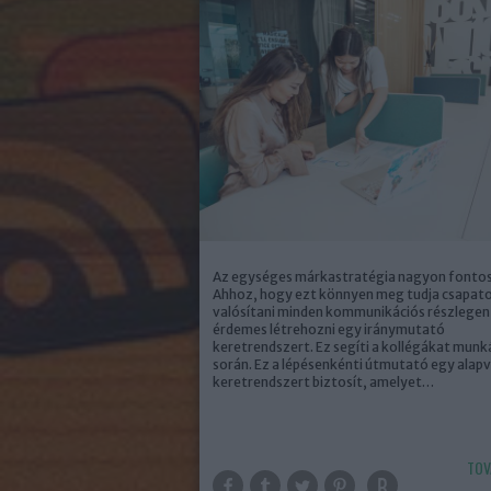
Az egységes márkastratégia nagyon fontos
Ahhoz, hogy ezt könnyen meg tudja csapat
valósítani minden kommunikációs részlegen
érdemes létrehozni egy iránymutató
keretrendszert. Ez segíti a kollégákat munk
során. Ez a lépésenkénti útmutató egy alap
keretrendszert biztosít, amelyet…
TOV