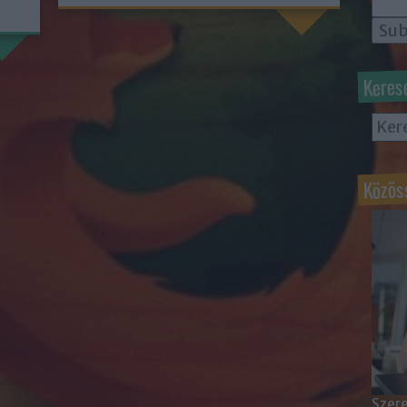
Keres
Közös
Szere