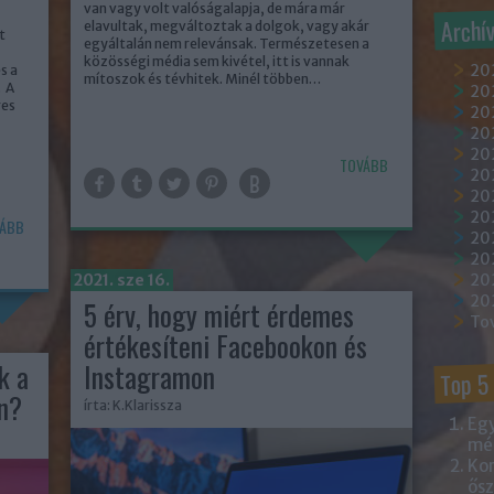
van vagy volt valóságalapja, de mára már
Archí
elavultak, megváltoztak a dolgok, vagy akár
t
egyáltalán nem relevánsak. Természetesen a
közösségi média sem kivétel, itt is vannak
20
s a
mítoszok és tévhitek. Minél többen…
. A
202
res
202
20
202
TOVÁBB
20
20
20
ÁBB
20
20
2021. sze 16.
20
20
5 érv, hogy miért érdemes
To
értékesíteni Facebookon és
k a
Instagramon
Top 5
n?
írta:
K.Klarissza
Egy
mém
Kor
ősz