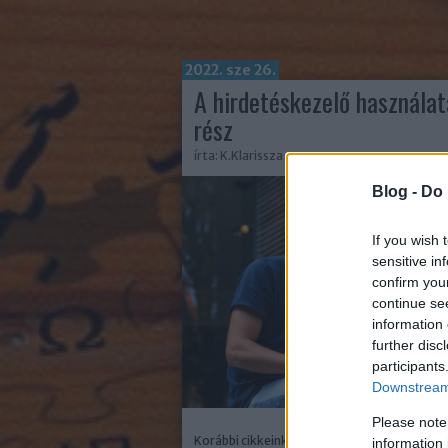
2022. sze 26.
A hirdetéskezelő használata
rész
írta:
K.Klarissza
Blog -
Do 
If you wish 
sensitive in
confirm you
continue se
information 
further disc
participants
Downstream 
Please note
Korábbi cikkeinkből már megtudhattad, mi a
information 