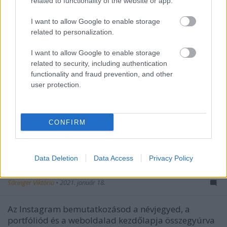
related to functionality of the website or app.
I want to allow Google to enable storage
related to personalization.
I want to allow Google to enable storage
related to security, including authentication
functionality and fraud prevention, and other
user protection.
CONFIRM
Így legyen tökéletes Instagram
Data Deletion
Data Access
Privacy Policy
bemutatkozásod!
Sáringer Viktória
•
2021. január 18.
Az Instagram bemutatkozásod a névjegyed, a
portfóliód és a weboldalad kezdőlapja összegyúrva