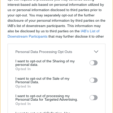
tartalmakat!
interest-based ads based on personal information utilized by
us or personal information disclosed to third parties prior to
Sáringer Viktória
•
2024. február 23.
your opt-out. You may separately opt-out of the further
disclosure of your personal information by third parties on the
A keresőbarát tartalom az online térben kiemelten
IAB’s list of downstream participants. This information may
fontos, így természetesen nem kivétel ez alól a
also be disclosed by us to third parties on the
IAB’s List of
TikTok sem! Szerencsére van bőven lehetőség arra,
Downstream Participants
that may further disclose it to other
third parties.
hogy optimalizáljuk a tartalmainkat. Most ezeket
vesszük sorra! SEO a TikTok-on is? A SEO a Search
Please note that this website/app uses one or more Google
Personal Data Processing Opt Outs
Engine Optimization angol kifejezés rövidítése,
services and may gather and store information including but
ami…
not limited to your visit or usage behaviour. You may click to
I want to opt-out of the Sharing of my
personal data.
grant or deny consent to Google and its third-party tags to
Opted In
use your data for below specified purposes in below Google
consent section.
I want to opt-out of the Sale of my
Personal Data.
Opted In
I want to opt-out of processing my
Personal Data for Targeted Advertising.
Opted In