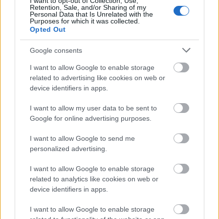
I want to opt-out of Collection, Use,
Retention, Sale, and/or Sharing of my
Personal Data that Is Unrelated with the
Purposes for which it was collected.
Opted Out
Google consents
Két új hirdetési lehetőség érkezik az
I want to allow Google to enable storage
related to advertising like cookies on web or
Instagramra
device identifiers in apps.
K.Klarissza
•
2023. március 29.
I want to allow my user data to be sent to
Google for online advertising purposes.
Az Instagram két új hirdetési lehetőséget vezet be. Az
egyik az emlékeztető hirdetések, amelyek lehetővé
I want to allow Google to send me
teszik a felhasználók számára, hogy
personalized advertising.
feliratkozhassanak esemény-figyelmeztetésekre. A
másik pedig a keresési eredményekben megjelenő
I want to allow Google to enable storage
hirdetések, amelyek még inkább elősegítik a
related to analytics like cookies on web or
felhasználókkal…
device identifiers in apps.
I want to allow Google to enable storage