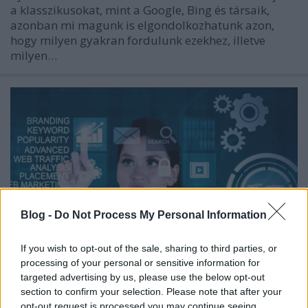
a klasszikusokat, mint a Google, Bing és társaik,
azonban mi magunk is elgondolkozhatunk azon,
hogy milyen gyakran fordulunk ezekhez, illetve
milyen…
Blog -
Do Not Process My Personal Information
If you wish to opt-out of the sale, sharing to third parties, or
processing of your personal or sensitive information for
targeted advertising by us, please use the below opt-out
section to confirm your selection. Please note that after your
Hozz létre keresőbarát TikTok
opt-out request is processed you may continue seeing