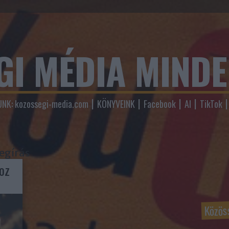
GI MÉDIA MIND
NK: kozossegi-media.com
KÖNYVEINK
Facebook
AI
TikTok
egírás
oz
Közös