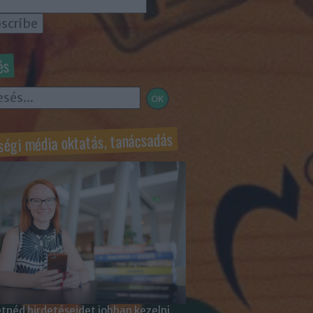
és
ségi média oktatás, tanácsadás
tnéd hirdetéseidet jobban kezelni,