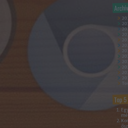
Archí
20
202
202
20
202
20
20
20
20
20
20
20
To
Top 5
Egy
mém
Kor
ősz