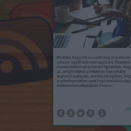
Kitalálni, hogy mit osszunk meg a Facebook
sokszor egyáltalán nem egyszerű. Ráadásul
üzenet mellett arra sem árt figyelnünk, hog
az, ami jól teljesít a felületen. Van néhány
alapvető tudnivaló, ami hozzásegíthet, hog
eredményesebben tudd folytatni közösségi
média kommunikációdat. Fontos…
TOV