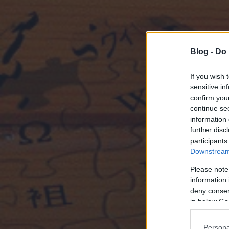
Blog -
Do 
If you wish 
sensitive in
confirm you
continue se
information 
further disc
participants
Downstream 
Please note
information 
deny consent
in below Go
Persona