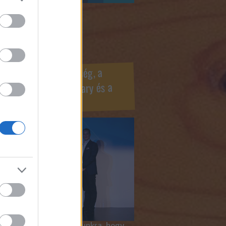
ook oldaldoboz
r Marketing Szövetség, a
ÍV, az Internet Hungary és a
mus szakma díjai
 megtiszteltetés számunkra, hogy