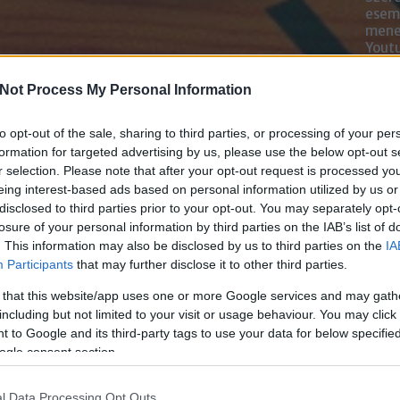
esemé
mened
Youtu
lehe
oldal
Not Process My Personal Information
alka
bátr
to opt-out of the sale, sharing to third parties, or processing of your per
formation for targeted advertising by us, please use the below opt-out s
Chatb
r selection. Please note that after your opt-out request is processed y
eing interest-based ads based on personal information utilized by us or
Szere
disclosed to third parties prior to your opt-out. You may separately opt-
Mess
losure of your personal information by third parties on the IAB’s list of
. This information may also be disclosed by us to third parties on the
IA
Participants
that may further disclose it to other third parties.
 that this website/app uses one or more Google services and may gath
including but not limited to your visit or usage behaviour. You may click 
 to Google and its third-party tags to use your data for below specifi
ogle consent section.
l Data Processing Opt Outs