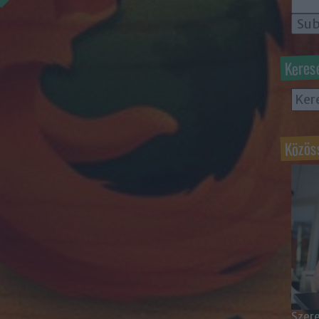
Keres
Közös
Szere