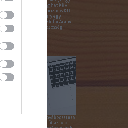
ar Marketing Szövetség hat KKV
ting Gyémánt Díjjal, Turizmus Kft-
 díjjal, az Internet Hungary egy
jal, a KREATÍV pedig egy Influ Arany
l tüntette ki cégünket közösségi
a kampányaiért.
sználd cikkeinket...
yagok linkkel történő továbbosztása
szetesen lehetséges, sőt az adott