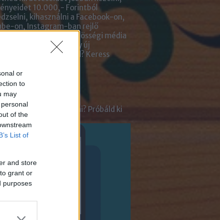
nyeidet 10.000,- Forintból
zselni, kihasználni a Facebook-on,
be-on, Instagram-ban rejlő
tőségeket? Kiadnád közösségi média
ai kezelését? Netán egy új
lmazásra van szükséged?
Keress
an bennünket!
sonal or
ection to
ot
ou may
 personal
tnél velünk beszélgetni? Próbáld ki
out of the
enger Chatbotunkat!
 downstream
B’s List of
er and store
to grant or
ed purposes