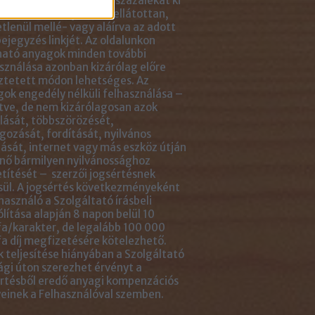
ikkben lévő tartalom 5 százalékát ki
solhatod idézőjelekkel ellátottan,
tlenül mellé- vagy aláírva az adott
ejegyzés linkjét. Az oldalunkon
ható anyagok minden további
sználása azonban kizárólag előre
ztetett módon lehetséges. Az
ok engedély nélküli felhasználása –
tve, de nem kizárólagosan azok
ását, többszörözését,
gozását, fordítását, nyilvános
ását, internet vagy más eszköz útján
nő bármilyen nyilvánossághoz
títését – szerzői jogsértésnek
ül. A jogsértés következményeként
használó a Szolgáltató írásbeli
ólítása alapján 8 napon belül 10
a/karakter, de legalább 100 000
a díj megfizetésére kötelezhető.
 teljesítése hiányában a Szolgáltató
ági úton szerezhet érvényt a
rtésből eredő anyagi kompenzációs
einek a Felhasználóval szemben.