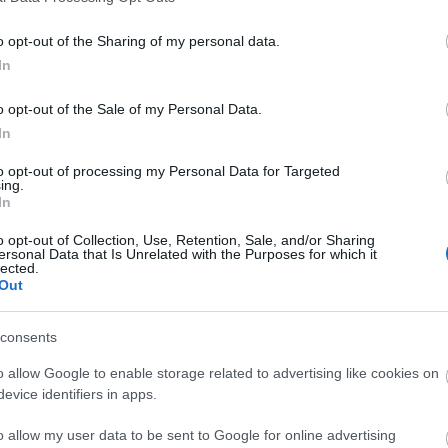
o opt-out of the Sharing of my personal data.
Faceb
In
o opt-out of the Sale of my Personal Data.
In
Magya
KREAT
to opt-out of processing my Personal Data for Targeted
ing.
turiz
In
o opt-out of Collection, Use, Retention, Sale, and/or Sharing
ersonal Data that Is Unrelated with the Purposes for which it
lected.
Out
consents
o allow Google to enable storage related to advertising like cookies on
evice identifiers in apps.
o allow my user data to be sent to Google for online advertising
Nagy