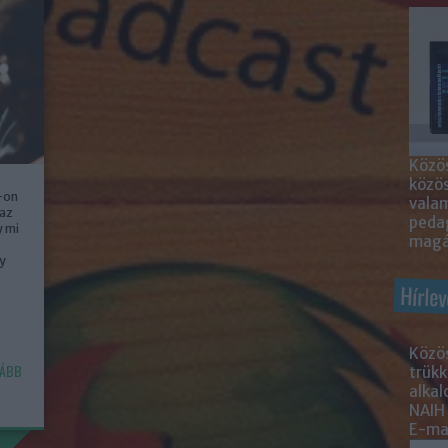
Közös
közö
-on
valam
 az
peda
y mi
magá
y
Hírlev
Közös
ÁBB
trükk
alka
NAIH
E-mai