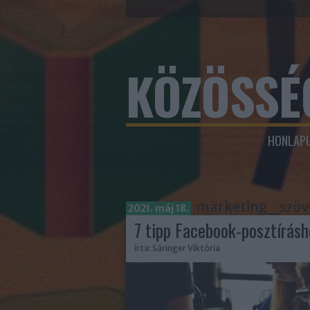
KÖZÖSSÉ
HONLAPU
Címkék
»
marketing_szöv
2021. máj 18.
7 tipp Facebook-posztírásh
írta:
Sáringer Viktória