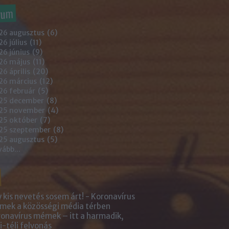
vum
26 augusztus
(
6
)
6 július
(
11
)
6 június
(
9
)
26 május
(
11
)
6 április
(
20
)
26 március
(
12
)
26 február
(
5
)
25 december
(
8
)
25 november
(
4
)
25 október
(
7
)
25 szeptember
(
8
)
25 augusztus
(
5
)
vább
...
 kis nevetés sosem árt! - Koronavírus
ek a közösségi média térben
onavírus mémek – itt a harmadik,
i-téli felvonás