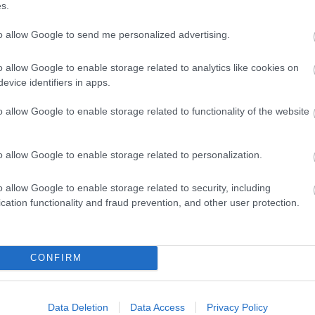
s.
Magy
Marke
to allow Google to send me personalized advertising.
től 5
fődíj
díjja
o allow Google to enable storage related to analytics like cookies on
médi
evice identifiers in apps.
o allow Google to enable storage related to functionality of the website
Így ha
o allow Google to enable storage related to personalization.
o allow Google to enable storage related to security, including
cation functionality and fraud prevention, and other user protection.
CONFIRM
Az an
termé
Data Deletion
Data Access
Privacy Policy