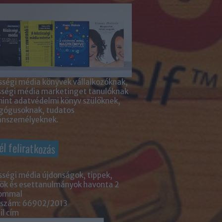
ségi média könyvek vállalkozóknak,
sségi média marketinget tanulóknak
int adatvédelmi könyv szülőknek,
gógusoknak, tudatos
nszemélyeknek.
él feliratkozás
ségi média újdonságok, tippek,
ök és esettanulmányok havonta 2
lommal
 szám: 66902/2013
l cím