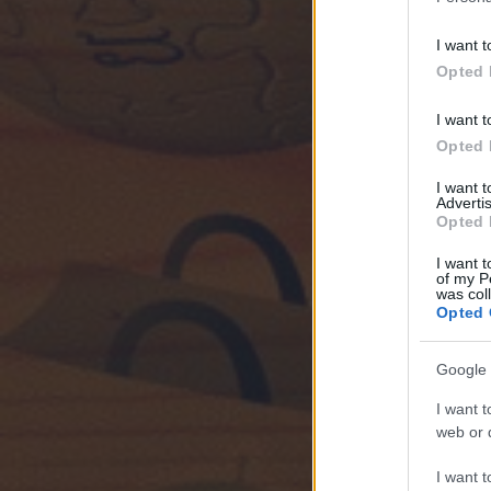
I want t
Opted 
I want t
Opted 
I want 
Advertis
Opted 
I want t
of my P
was col
Opted 
Google 
I want t
web or d
I want t