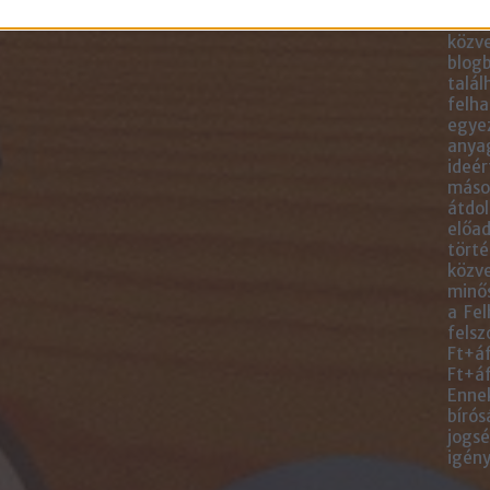
blogc
is má
közve
blogb
talál
felha
egye
anyag
ideér
másol
átdol
előad
törté
közve
minős
a Fel
felsz
Ft+áf
Ft+áf
Ennek
bírós
jogsé
igény